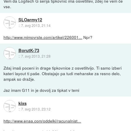
Vem da Logitech G serija tipkovnic ima osvetlitev, zdej ne vem če
vse.
SLOarmy12
::
7. avg 2013, 21:14
http://www.mimovrste.com/artikel/226001...
Npr?
BorutK-73
::
7. avg 2013, 21:28
Zdaj imaš poceni in drage tipkovnice z osvetlitvijo. Ti samo izberi
kateri layout ti paše. Obstajajo pa tudi mehanske za resno delo,
ampak so dražje.
Jaz imam G11 in je dovolj za tipkat v temi
kixs
::
7. avg 2013, 23:12
http://www.enaa.com/oddelki/racunalnist...