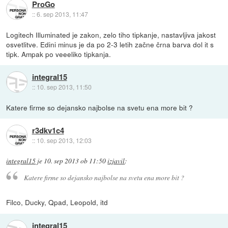
ProGo
::
6. sep 2013, 11:47
Logitech Illuminated je zakon, zelo tiho tipkanje, nastavljiva jakost
osvetlitve. Edini minus je da po 2-3 letih začne črna barva dol it s
tipk. Ampak po veeeliko tipkanja.
integral15
::
10. sep 2013, 11:50
Katere firme so dejansko najbolse na svetu ena more bit ?
r3dkv1c4
::
10. sep 2013, 12:03
integral15
je
10. sep 2013 ob 11:50
izjavil
:
Katere firme so dejansko najbolse na svetu ena more bit ?
Filco, Ducky, Qpad, Leopold, itd
integral15