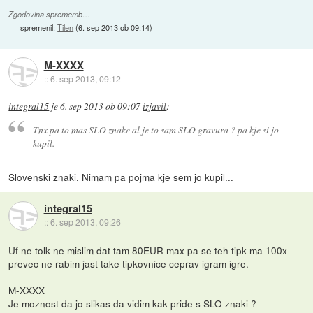
Zgodovina sprememb…
spremenil:
Tilen
(
6. sep 2013 ob 09:14
)
M-XXXX
::
6. sep 2013, 09:12
integral15
je
6. sep 2013 ob 09:07
izjavil
:
Tnx pa to mas SLO znake al je to sam SLO gravura ? pa kje si jo
kupil.
Slovenski znaki. Nimam pa pojma kje sem jo kupil...
integral15
::
6. sep 2013, 09:26
Uf ne tolk ne mislim dat tam 80EUR max pa se teh tipk ma 100x
prevec ne rabim jast take tipkovnice ceprav igram igre.
M-XXXX
Je moznost da jo slikas da vidim kak pride s SLO znaki ?