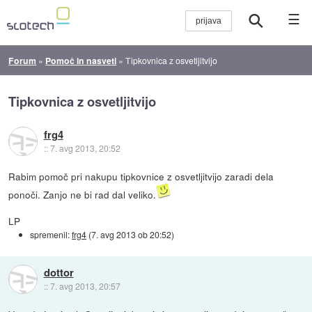
☰
Forum
»
Pomoč in nasveti
»
Tipkovnica z osvetljitvijo
Tipkovnica z osvetljitvijo
frg4
::
7. avg 2013, 20:52
Rabim pomoč pri nakupu tipkovnice z osvetljitvijo zaradi dela
ponoči. Zanjo ne bi rad dal veliko.
LP
spremenil:
frg4
(
7. avg 2013 ob 20:52
)
dottor
::
7. avg 2013, 20:57