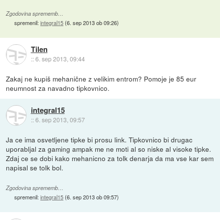
Zgodovina sprememb…
spremenil:
integral15
(
6. sep 2013 ob 09:26
)
Tilen
::
6. sep 2013, 09:44
Zakaj ne kupiš mehanične z velikim entrom? Pomoje je 85 eur
neumnost za navadno tipkovnico.
integral15
::
6. sep 2013, 09:57
Ja ce ima osvetljene tipke bi prosu link. Tipkovnico bi drugac
uporabljal za gaming ampak me ne moti al so niske al visoke tipke.
Zdaj ce se dobi kako mehanicno za tolk denarja da ma vse kar sem
napisal se tolk bol.
Zgodovina sprememb…
spremenil:
integral15
(
6. sep 2013 ob 09:57
)