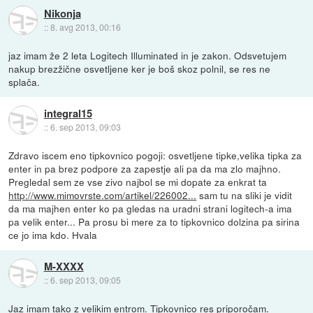
Nikonja
::
8. avg 2013, 00:16
jaz imam že 2 leta Logitech Illuminated in je zakon. Odsvetujem
nakup brezžične osvetljene ker je boš skoz polnil, se res ne
splača.
integral15
::
6. sep 2013, 09:03
Zdravo iscem eno tipkovnico pogoji: osvetljene tipke,velika tipka za
enter in pa brez podpore za zapestje ali pa da ma zlo majhno.
Pregledal sem ze vse zivo najbol se mi dopate za enkrat ta
http://www.mimovrste.com/artikel/226002...
sam tu na sliki je vidit
da ma majhen enter ko pa gledas na uradni strani logitech-a ima
pa velik enter... Pa prosu bi mere za to tipkovnico dolzina pa sirina
ce jo ima kdo. Hvala
M-XXXX
::
6. sep 2013, 09:05
Jaz imam tako z velikim entrom. Tipkovnico res priporočam.