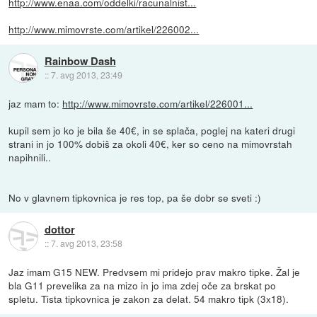
http://www.enaa.com/oddelki/racunalnist...
http://www.mimovrste.com/artikel/226002...
Rainbow Dash
::
7. avg 2013, 23:49
jaz mam to:
http://www.mimovrste.com/artikel/226001...
kupil sem jo ko je bila še 40€, in se splača, poglej na kateri drugi
strani in jo 100% dobiš za okoli 40€, ker so ceno na mimovrstah
napihnili..
No v glavnem tipkovnica je res top, pa še dobr se sveti :)
dottor
::
7. avg 2013, 23:58
Jaz imam G15 NEW. Predvsem mi pridejo prav makro tipke. Žal je
bla G11 prevelika za na mizo in jo ima zdej oče za brskat po
spletu. Tista tipkovnica je zakon za delat. 54 makro tipk (3x18).