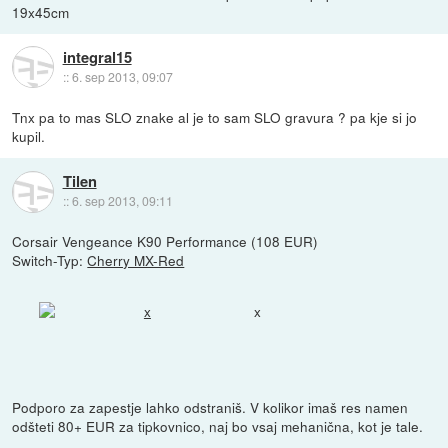
19x45cm
integral15
::
6. sep 2013, 09:07
Tnx pa to mas SLO znake al je to sam SLO gravura ? pa kje si jo
kupil.
Tilen
::
6. sep 2013, 09:11
Corsair Vengeance K90 Performance (108 EUR)
Switch-Typ:
Cherry MX-Red
x
Podporo za zapestje lahko odstraniš. V kolikor imaš res namen
odšteti 80+ EUR za tipkovnico, naj bo vsaj mehanična, kot je tale.