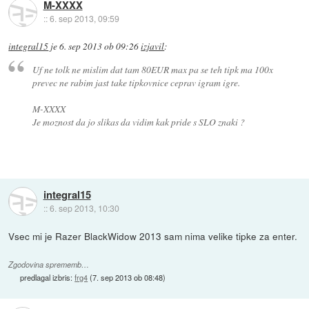
M-XXXX
::
6. sep 2013, 09:59
integral15
je
6. sep 2013 ob 09:26
izjavil
:
Uf ne tolk ne mislim dat tam 80EUR max pa se teh tipk ma 100x
prevec ne rabim jast take tipkovnice ceprav igram igre.
M-XXXX
Je moznost da jo slikas da vidim kak pride s SLO znaki ?
integral15
::
6. sep 2013, 10:30
Vsec mi je Razer BlackWidow 2013 sam nima velike tipke za enter.
Zgodovina sprememb…
predlagal izbris:
frg4
(
7. sep 2013 ob 08:48
)