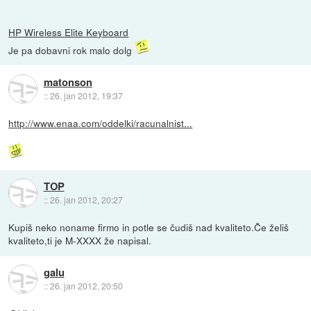
HP Wireless Elite Keyboard
Je pa dobavni rok malo dolg
matonson
::
26. jan 2012, 19:37
http://www.enaa.com/oddelki/racunalnist...
TOP
::
26. jan 2012, 20:27
Kupiš neko noname firmo in potle se čudiš nad kvaliteto.Če želiš
kvaliteto,ti je M-XXXX že napisal.
galu
::
26. jan 2012, 20:50