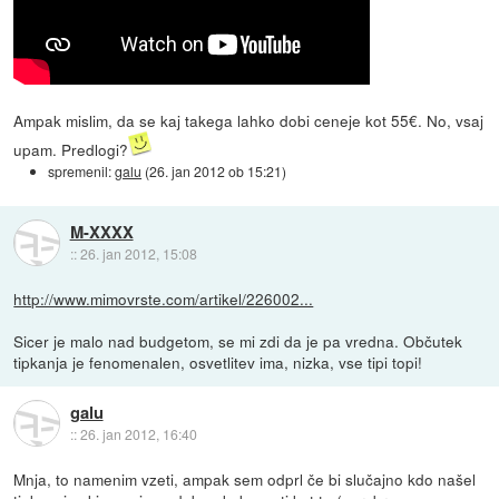
Ampak mislim, da se kaj takega lahko dobi ceneje kot 55€. No, vsaj
upam. Predlogi?
spremenil:
galu
(
26. jan 2012 ob 15:21
)
M-XXXX
::
26. jan 2012, 15:08
http://www.mimovrste.com/artikel/226002...
Sicer je malo nad budgetom, se mi zdi da je pa vredna. Občutek
tipkanja je fenomenalen, osvetlitev ima, nizka, vse tipi topi!
galu
::
26. jan 2012, 16:40
Mnja, to namenim vzeti, ampak sem odprl če bi slučajno kdo našel