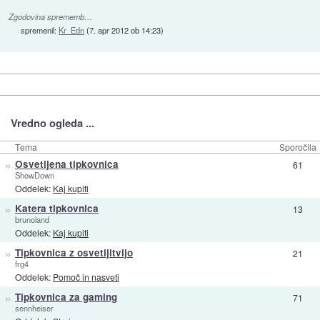
Zgodovina sprememb…
spremenil:
Kr_Edn
(
7. apr 2012 ob 14:23
)
Vredno ogleda ...
Tema
Sporočila
»
Osvetljena tipkovnica
61
ShowDown
Oddelek:
Kaj kupiti
»
Katera tipkovnica
13
brunoland
Oddelek:
Kaj kupiti
»
Tipkovnica z osvetljitvijo
21
frg4
Oddelek:
Pomoč in nasveti
»
Tipkovnica za gaming
71
sennheiser