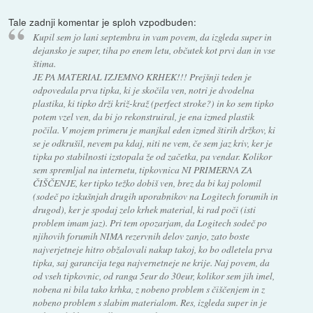
Tale zadnji komentar je sploh vzpodbuden:
Kupil sem jo lani septembra in vam povem, da izgleda super in
dejansko je super, tiha po enem letu, občutek kot prvi dan in vse
štima.
JE PA MATERIAL IZJEMNO KRHEK!!! Prejšnji teden je
odpovedala prva tipka, ki je skočila ven, notri je dvodelna
plastika, ki tipko drži križ-kraž (perfect stroke?) in ko sem tipko
potem vzel ven, da bi jo rekonstruiral, je ena izmed plastik
počila. V mojem primeru je manjkal eden izmed štirih držkov, ki
se je odkrušil, nevem pa kdaj, niti ne vem, če sem jaz kriv, ker je
tipka po stabilnosti izstopala že od začetka, pa vendar. Kolikor
sem spremljal na internetu, tipkovnica NI PRIMERNA ZA
ČIŠČENJE, ker tipko težko dobiš ven, brez da bi kaj polomil
(sodeč po izkušnjah drugih uporabnikov na Logitech forumih in
drugod), ker je spodaj zelo krhek material, ki rad poči (isti
problem imam jaz). Pri tem opozarjam, da Logitech sodeč po
njihovih forumih NIMA rezervnih delov zanjo, zato boste
najverjetneje hitro obžalovali nakup takoj, ko bo odletela prva
tipka, saj garancija tega najvernetneje ne krije. Naj povem, da
od vseh tipkovnic, od ranga 5eur do 30eur, kolikor sem jih imel,
nobena ni bila tako krhka, z nobeno problem s čiščenjem in z
nobeno problem s slabim materialom. Res, izgleda super in je