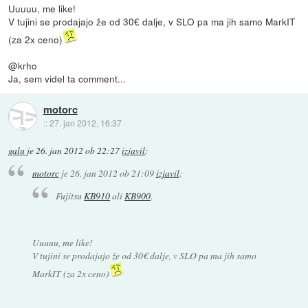
Uuuuu, me like!
V tujini se prodajajo že od 30€ dalje, v SLO pa ma jih samo MarkIT
(za 2x ceno)
@krho
Ja, sem videl ta comment...
motorc
::
27. jan 2012, 16:37
galu
je
26. jan 2012 ob 22:27
izjavil
:
motorc
je
26. jan 2012 ob 21:09
izjavil
:
Fujitsu
KB910
ali
KB900
.
Uuuuu, me like!
V tujini se prodajajo že od 30€ dalje, v SLO pa ma jih samo
MarkIT (za 2x ceno)