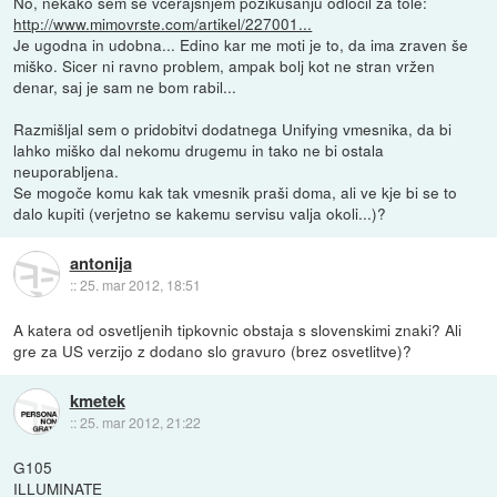
No, nekako sem se včerajšnjem pozikušanju odločil za tole:
http://www.mimovrste.com/artikel/227001...
Je ugodna in udobna... Edino kar me moti je to, da ima zraven še
miško. Sicer ni ravno problem, ampak bolj kot ne stran vržen
denar, saj je sam ne bom rabil...
Razmišljal sem o pridobitvi dodatnega Unifying vmesnika, da bi
lahko miško dal nekomu drugemu in tako ne bi ostala
neuporabljena.
Se mogoče komu kak tak vmesnik praši doma, ali ve kje bi se to
dalo kupiti (verjetno se kakemu servisu valja okoli...)?
antonija
::
25. mar 2012, 18:51
A katera od osvetljenih tipkovnic obstaja s slovenskimi znaki? Ali
gre za US verzijo z dodano slo gravuro (brez osvetlitve)?
kmetek
::
25. mar 2012, 21:22
G105
ILLUMINATE