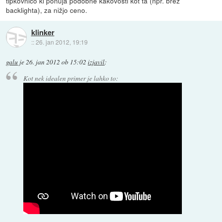
tipkovnico ki ponuja podobne kakovosti kot ta (npr. brez
backlighta), za nižjo ceno.
klinker
::
26. jan 2012, 19:19
galu
je
26. jan 2012 ob 15:02
izjavil
:
Kot nek idealen primer je lahko to: