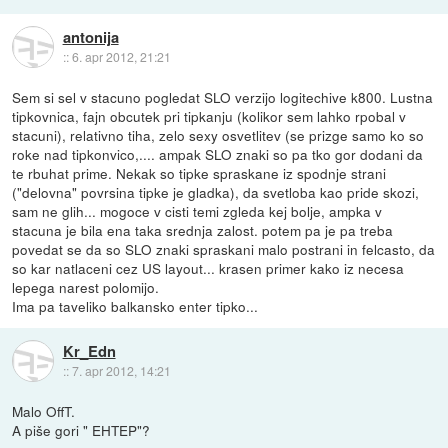
antonija
::
6. apr 2012, 21:21
Sem si sel v stacuno pogledat SLO verzijo logitechive k800. Lustna
tipkovnica, fajn obcutek pri tipkanju (kolikor sem lahko rpobal v
stacuni), relativno tiha, zelo sexy osvetlitev (se prizge samo ko so
roke nad tipkonvico,.... ampak SLO znaki so pa tko gor dodani da
te rbuhat prime. Nekak so tipke spraskane iz spodnje strani
("delovna" povrsina tipke je gladka), da svetloba kao pride skozi,
sam ne glih... mogoce v cisti temi zgleda kej bolje, ampka v
stacuna je bila ena taka srednja zalost. potem pa je pa treba
povedat se da so SLO znaki spraskani malo postrani in felcasto, da
so kar natlaceni cez US layout... krasen primer kako iz necesa
lepega narest polomijo.
Ima pa taveliko balkansko enter tipko...
Kr_Edn
::
7. apr 2012, 14:21
Malo OffT.
A piše gori " EHTEP"?