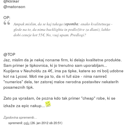
@klinker
@matonson
OP:
Ampak mislim, da se kaj takega (
opomba
: enako kvalitetnega -
glede na to, da nima backlighta in podložitve za dlani), lahko
dobi ceneje kot 55€. No, vsaj upam. Predlogi?
@TOP
Jaz, mislim da je nekaj noname firm, ki delajo kvalitetne produkte.
Sam primer je tipkovnica, ki jo trenutno sam uporabljam...
Kupljena v Neuholdu za 4€, ima pa tipke, katere so mi bolj udobne
kot na Lycosi. Moti me pa to, da ni full size - nima namreč
"numerios" dela, ter zatorej malce nerodna postavitev nekaterih
posameznih tipk.
Zato pa vprašam, če pozna kdo tak primer "cheap" robe, ki se
izkaže za epic nakup...
Zgodovina sprememb…
spremenil:
galu
(
26. jan 2012 ob 20:51
)