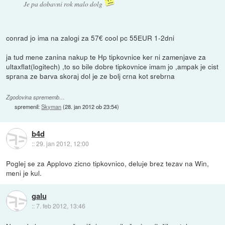
Je pa dobavni rok malo dolg
conrad jo ima na zalogi za 57€ cool pc 55EUR 1-2dni
ja tud mene zanina nakup te Hp tipkovnice ker ni zamenjave za
ultaxflat(logitech) ,to so bile dobre tipkovnice imam jo ,ampak je cist
sprana ze barva skoraj dol je ze bolj crna kot srebrna
Zgodovina sprememb…
spremenil:
Skyman
(
28. jan 2012 ob 23:54
)
b4d
::
29. jan 2012, 12:00
Poglej se za Applovo zicno tipkovnico, deluje brez tezav na Win,
meni je kul.
galu
::
7. feb 2012, 13:46