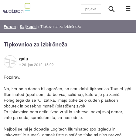
☰
Forum
»
Kaj kupiti
»
Tipkovnica za izbirčneža
Tipkovnica za izbirčneža
galu
::
26. jan 2012, 15:02
Pozdrav.
No, ker sem danes bil ogorčen, ko sem dobil tipkovnico Trus eLight
Illuminated (upal sem, da bo vsaj solidna), katera je pa zanič.
Poleg tega da se 'O' zatika, imajo tipke zelo čuden plastičen
občutek in posebno moteč (plastičen) zvok.
To tipkovnico bom definitivno vrnil in zahteval nazaj svoj denar,
zato pa sedaj sprašujem tu, za naslednjo.
Najbolj se mi je dopadla Logitech Illuminated (po izgledu in
kakovosti je super), ampak tiste plastične tipke mi niso preveč