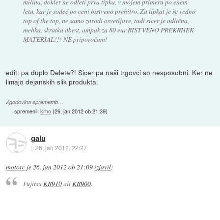
milina, dokler ne odleti prva tipka, v mojem primeru po enem
letu, kar je sodeč po ceni bistveno prehitro. Za tipkat je še vedno
top of the top, ne samo zaradi osvetljave, tudi sicer je odlična,
mehka, skratka dbest, ampak za 80 eur BISTVENO PREKRHEK
MATERIAL!!! NE priporočam!
edit: pa duplo Delete?! Sicer pa naši trgovci so nesposobni. Ker ne
limajo dejanskih slik produkta.
Zgodovina sprememb…
spremenil:
krho
(
26. jan 2012 ob 21:39
)
galu
::
26. jan 2012, 22:27
motorc
je
26. jan 2012 ob 21:09
izjavil
:
Fujitsu
KB910
ali
KB900
.