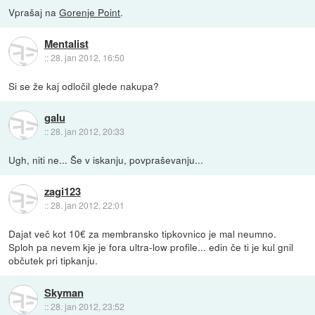
Vprašaj na
Gorenje Point
.
Mentalist
::
28. jan 2012, 16:50
Si se že kaj odločil glede nakupa?
galu
::
28. jan 2012, 20:33
Ugh, niti ne... Še v iskanju, povpraševanju...
zagi123
::
28. jan 2012, 22:01
Dajat več kot 10€ za membransko tipkovnico je mal neumno.
Sploh pa nevem kje je fora ultra-low profile... edin če ti je kul gnil
občutek pri tipkanju.
Skyman
::
28. jan 2012, 23:52