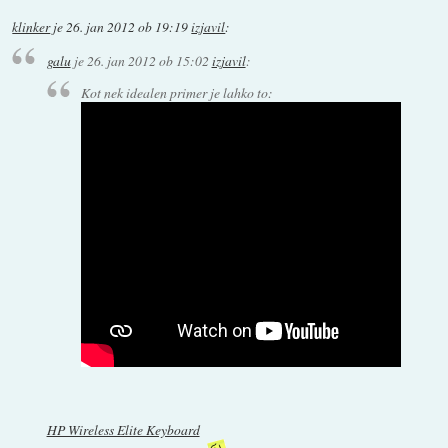
klinker
je
26. jan 2012 ob 19:19
izjavil
:
galu
je
26. jan 2012 ob 15:02
izjavil
:
Kot nek idealen primer je lahko to:
HP Wireless Elite Keyboard