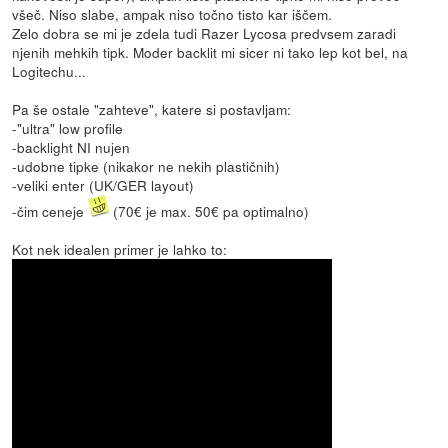
všeč. Niso slabe, ampak niso točno tisto kar iščem.
Zelo dobra se mi je zdela tudi Razer Lycosa predvsem zaradi
njenih mehkih tipk. Moder backlit mi sicer ni tako lep kot bel, na
Logitechu...
Pa še ostale "zahteve", katere si postavljam:
-"ultra" low profile
-backlight NI nujen
-udobne tipke (nikakor ne nekih plastičnih)
-veliki enter (UK/GER layout)
-čim ceneje
(70€ je max. 50€ pa optimalno)
Kot nek idealen primer je lahko to: