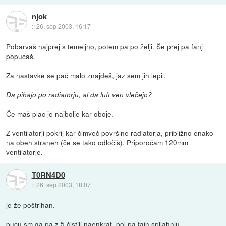
njok
::
26. sep 2003, 16:17
Pobarvaš najprej s temeljno, potem pa po želji. Še prej pa fanj
popucaš.
Za nastavke se pač malo znajdeš, jaz sem jih lepil.
Da pihajo po radiatorju, al da luft ven vlečejo?
Če maš plac je najbolje kar oboje.
Z ventilatorji pokrij kar čimveč površine radiatorja, približno enako
na obeh straneh (če se tako odločiš). Priporočam 120mm
ventilatorje.
T0RN4D0
::
26. sep 2003, 18:07
je že poštrihan.
pucu sm ga pa z 5 čistili naenkrat, pol pa fajn spljahnju