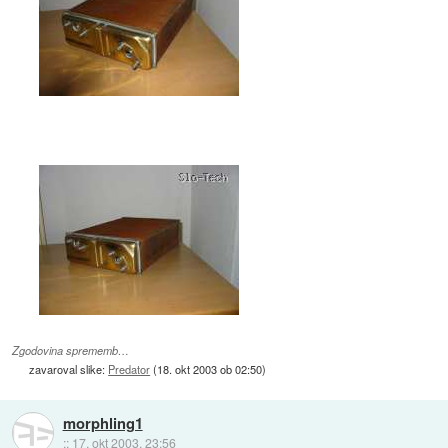
Zgodovina sprememb…
zavaroval slike:
Predator
(
18. okt 2003 ob 02:50
)
morphling1
::
17. okt 2003, 23:56