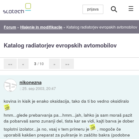
☰
Forum
»
Hlajenje in modifikacije
»
Katalog radiatorjev evropskih avtomobilov
Katalog radiatorjev evropskih avtomobilov
3
/ 10
««
«
»
»»
nikonezna
::
25. sep 2003, 20:47
kovina in kisik je enako oksidacija, tako da ti bo vedno oksidiralo
hmm...glede prebarvanja pa...hmm...jah, lahko ja sam moraš pazit
da pobarvaš samo zunanji del, tista kar se vidi, kajti barva je dober
toplotni izolator...ja no, vsaj v tem primeru je
, mogoče če
uporabiš kakšen preparat za puliranje in zaščito bakra (podobne