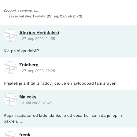
Zgodovina sprememb…
zavaroval slike:
Predator
(
27. sep 2003 ob 20:09
)
Alexius Heristalski
::
27. sep 2003, 21:55
Kje pa si ga dobil?
Zoidberg
::
27. sep 2003, 22:28
Prijatelj je zrihtal iz radovljice. Je en avtoodpad tam zraven.
Malecky
::
3. okt 2003, 18:45
Kupim radiator od lade...lahko je od cesarkoli sam da je lep in
bakren....
frenk