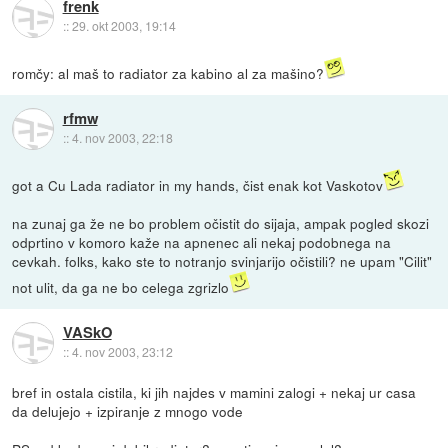
frenk
::
29. okt 2003, 19:14
romčy: al maš to radiator za kabino al za mašino?
rfmw
::
4. nov 2003, 22:18
got a Cu Lada radiator in my hands, čist enak kot Vaskotov
na zunaj ga že ne bo problem očistit do sijaja, ampak pogled skozi
odprtino v komoro kaže na apnenec ali nekaj podobnega na
cevkah. folks, kako ste to notranjo svinjarijo očistili? ne upam "Cilit"
not ulit, da ga ne bo celega zgrizlo
VASkO
::
4. nov 2003, 23:12
bref in ostala cistila, ki jih najdes v mamini zalogi + nekaj ur casa
da delujejo + izpiranje z mnogo vode