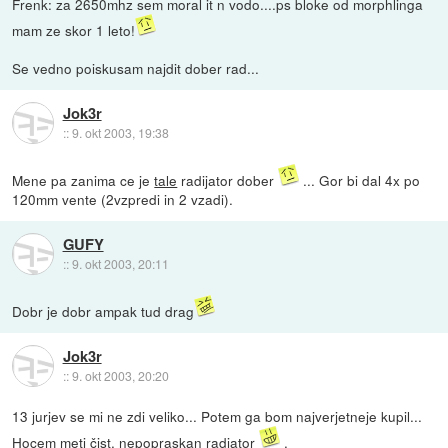
Frenk: za 2650mhz sem moral it n vodo....ps bloke od morphlinga
mam ze skor 1 leto!
Se vedno poiskusam najdit dober rad...
Jok3r
::
9. okt 2003, 19:38
Mene pa zanima ce je
tale
radijator dober
... Gor bi dal 4x po
120mm vente (2vzpredi in 2 vzadi).
GUFY
::
9. okt 2003, 20:11
Dobr je dobr ampak tud drag
Jok3r
::
9. okt 2003, 20:20
13 jurjev se mi ne zdi veliko... Potem ga bom najverjetneje kupil...
Hocem meti čist, nepopraskan radiator
.