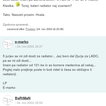
Klasika.
Torej, kateri radiator naj vzamem?
Tako. Nasveti prosim. Hvala.
Zgodovina sprememb…
zavaroval slike:
Predator
(
24. nov 2003 ob 20:38
)
e-marko
::
24. nov 2003, 20:37
5 jurjev se mi zdi dosti za radiator... Jaz bom dal 2jurja za LADO,
pa se mi zdi dosti...
Imam pa radiator od 101-ke in so komore medenina ali nekaj...
Poglej malo prejšnje poste in boš videl iz česa so običajno ti
radiatorji.
LP
E-marko
BaRtMaN
::
24. nov 2003, 20:54