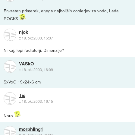
Enkraten primerek, enega najboljših coolerjev za vodo, Lada
ROCKS
njok
::
18. okt 2003, 15:37
Ni kaj, lepi radiatorji. Dimenzije?
VASkO
::
18. okt 2003, 16:09
ŠxVxG 19x24x6 cm
Tic
::
18. okt 2003, 16:15
Noro
morphling1
::
21. okt 2003, 01:24