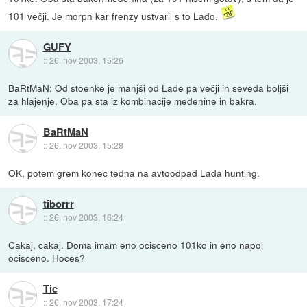
101 večji. Je morph kar frenzy ustvaril s to Lado.
GUFY
::
26. nov 2003, 15:26
BaRtMaN: Od stoenke je manjši od Lade pa večji in seveda boljši
za hlajenje. Oba pa sta iz kombinacije medenine in bakra.
BaRtMaN
::
26. nov 2003, 15:28
OK, potem grem konec tedna na avtoodpad Lada hunting.
tiborrr
::
26. nov 2003, 16:24
Cakaj, cakaj. Doma imam eno ocisceno 101ko in eno napol
ocisceno. Hoces?
Tic
::
26. nov 2003, 17:24