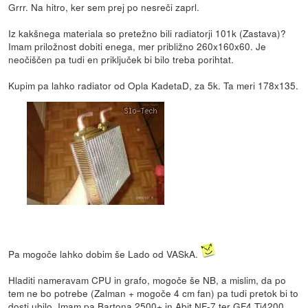
Grrr. Na hitro, ker sem prej po nesreči zaprl.
Iz kakšnega materiala so pretežno bili radiatorji 101k (Zastava)?
Imam priložnost dobiti enega, mer približno 260x160x60. Je
neočiščen pa tudi en priključek bi bilo treba porihtat.
Kupim pa lahko radiator od Opla KadetaD, za 5k. Ta meri 178x135.
Pa mogoče lahko dobim še Lado od VASkA.
Hladiti nameravam CPU in grafo, mogoče še NB, a mislim, da po
tem ne bo potrebe (Zalman + mogoče 4 cm fan) pa tudi pretok bi to
dosti ubilo. Imam pa Bartona 2500+ in Abit NF-7 ter GF4 Ti4200.