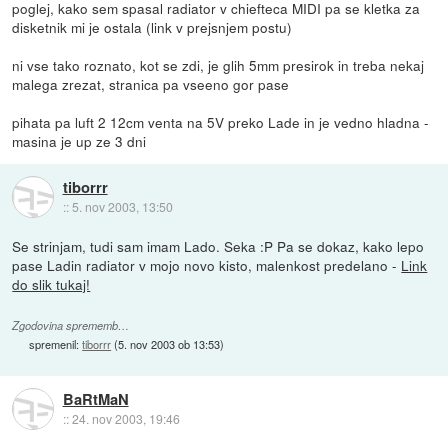
poglej, kako sem spasal radiator v chiefteca MIDI pa se kletka za
disketnik mi je ostala (link v prejsnjem postu)
ni vse tako roznato, kot se zdi, je glih 5mm presirok in treba nekaj
malega zrezat, stranica pa vseeno gor pase
pihata pa luft 2 12cm venta na 5V preko Lade in je vedno hladna -
masina je up ze 3 dni
tiborrr
::
5. nov 2003, 13:50
Se strinjam, tudi sam imam Lado. Seka :P Pa se dokaz, kako lepo
pase Ladin radiator v mojo novo kisto, malenkost predelano -
Link
do slik tukaj!
Zgodovina sprememb…
spremenil:
tiborrr
(
5. nov 2003 ob 13:53
)
BaRtMaN
::
24. nov 2003, 19:46