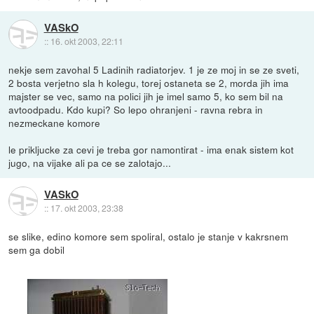
VASkO
::
16. okt 2003, 22:11
nekje sem zavohal 5 Ladinih radiatorjev. 1 je ze moj in se ze sveti,
2 bosta verjetno sla h kolegu, torej ostaneta se 2, morda jih ima
majster se vec, samo na polici jih je imel samo 5, ko sem bil na
avtoodpadu. Kdo kupi? So lepo ohranjeni - ravna rebra in
nezmeckane komore
le prikljucke za cevi je treba gor namontirat - ima enak sistem kot
jugo, na vijake ali pa ce se zalotajo...
VASkO
::
17. okt 2003, 23:38
se slike, edino komore sem spoliral, ostalo je stanje v kakrsnem
sem ga dobil