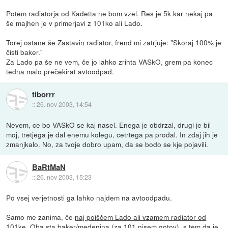
Potem radiatorja od Kadetta ne bom vzel. Res je 5k kar nekaj pa
še majhen je v primerjavi z 101ko ali Lado.
Torej ostane še Zastavin radiator, frend mi zatrjuje: "Skoraj 100% je
čisti baker."
Za Lado pa še ne vem, če jo lahko zrihta VASkO, grem pa konec
tedna malo prečekirat avtoodpad.
tiborrr
::
26. nov 2003, 14:54
Nevem, ce bo VASkO se kaj nasel. Enega je obdrzal, drugi je bil
moj, tretjega je dal enemu kolegu, cetrtega pa prodal. In zdaj jih je
zmanjkalo. No, za tvoje dobro upam, da se bodo se kje pojavili.
BaRtMaN
::
26. nov 2003, 15:23
Po vsej verjetnosti ga lahko najdem na avtoodpadu.
Samo me zanima, če
naj poiščem Lado ali vzamem radiator od
101ke
. Oba sta baker/medenina (za 101 nisem gotov), s tem da je