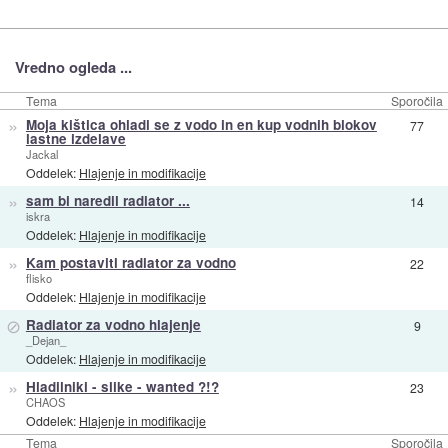
Vredno ogleda ...
Tema
Sporočila
»
Moja kištica ohladi se z vodo in en kup vodnih blokov
77
lastne izdelave
Jackal
Oddelek:
Hlajenje in modifikacije
»
sam bi naredil radiator ...
14
iskra
Oddelek:
Hlajenje in modifikacije
»
Kam postaviti radiator za vodno
22
flisko
Oddelek:
Hlajenje in modifikacije
⊘
Radiator za vodno hlajenje
9
_Dejan_
Oddelek:
Hlajenje in modifikacije
»
Hladilniki - slike - wanted ?!?
23
CHAOS
Oddelek:
Hlajenje in modifikacije
Tema
Sporočila