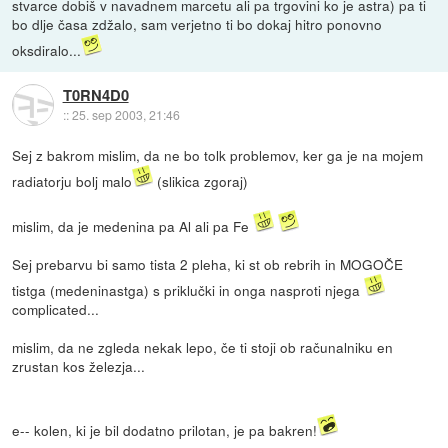
stvarce dobiš v navadnem marcetu ali pa trgovini ko je astra) pa ti
bo dlje časa zdžalo, sam verjetno ti bo dokaj hitro ponovno
oksdiralo...
T0RN4D0
::
25. sep 2003, 21:46
Sej z bakrom mislim, da ne bo tolk problemov, ker ga je na mojem
radiatorju bolj malo
(slikica zgoraj)
mislim, da je medenina pa Al ali pa Fe
Sej prebarvu bi samo tista 2 pleha, ki st ob rebrih in MOGOČE
tistga (medeninastga) s priklučki in onga nasproti njega
complicated...
mislim, da ne zgleda nekak lepo, če ti stoji ob računalniku en
zrustan kos železja...
e-- kolen, ki je bil dodatno prilotan, je pa bakren!