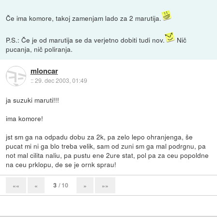
Če ima komore, takoj zamenjam lado za 2 marutija.
P.S.: Če je od marutija se da verjetno dobiti tudi nov.
Nič
pucanja, nič poliranja.
mloncar
::
29. dec 2003, 01:49
ja suzuki maruti!!!
ima komore!
jst sm ga na odpadu dobu za 2k, pa zelo lepo ohranjenga, še
pucat mi ni ga blo treba velik, sam od zuni sm ga mal podrgnu, pa
not mal cilita naliu, pa pustu ene 2ure stat, pol pa za ceu popoldne
na ceu prklopu, de se je ornk sprau!
3
/ 10
««
«
»
»»