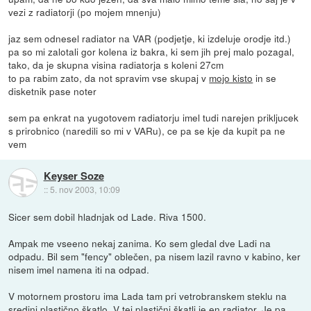
vezi z radiatorji (po mojem mnenju)
jaz sem odnesel radiator na VAR (podjetje, ki izdeluje orodje itd.)
pa so mi zalotali gor kolena iz bakra, ki sem jih prej malo pozagal,
tako, da je skupna visina radiatorja s koleni 27cm
to pa rabim zato, da not spravim vse skupaj v
mojo kisto
in se
disketnik pase noter
sem pa enkrat na yugotovem radiatorju imel tudi narejen prikljucek
s prirobnico (naredili so mi v VARu), ce pa se kje da kupit pa ne
vem
Keyser Soze
::
5. nov 2003, 10:09
Sicer sem dobil hladnjak od Lade. Riva 1500.
Ampak me vseeno nekaj zanima. Ko sem gledal dve Ladi na
odpadu. Bil sem "fency" oblečen, pa nisem lazil ravno v kabino, ker
nisem imel namena iti na odpad.
V motornem prostoru ima Lada tam pri vetrobranskem steklu na
sredini plastično škatlo. V tej plastični škatli je en radiator. Je pa