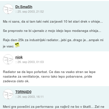
Dr.SmaSh
::
25. sep 2003, 21:52
Ma ni sans, da si tam taki neki zarjaveli 10 let stari drek v ohisje...
Se preprosto ne bi ujemalo z mojo idejo lepo modanega ohisja...
Rajs dam 25k za industrijski radiator...jebi ga..drago je...ampak mi
je vsec
njok
::
26. sep 2003, 01:03
Radiator se da lepo pofarbat. Ce das na vsako stran se lepe
nastavke za ventilatorje, ravno tako lepo pobarvane, pride
zadevca cisto ok.
T0RN4D0
::
26. sep 2003, 16:11
Meni gre povečini za performans- pa najbrž ne bo v škatli... Zat ne