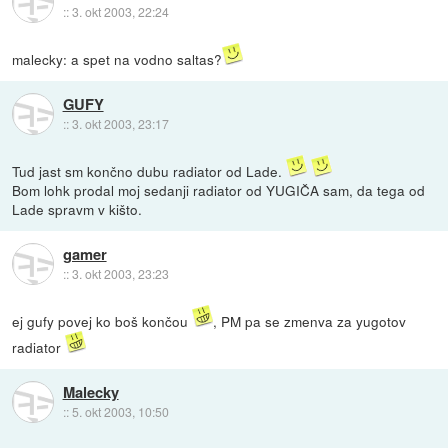
::
3. okt 2003, 22:24
malecky: a spet na vodno saltas?
GUFY
::
3. okt 2003, 23:17
Tud jast sm končno dubu radiator od Lade.
Bom lohk prodal moj sedanji radiator od YUGIČA sam, da tega od
Lade spravm v kišto.
gamer
::
3. okt 2003, 23:23
ej gufy povej ko boš končou
, PM pa se zmenva za yugotov
radiator
Malecky
::
5. okt 2003, 10:50