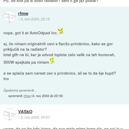
PS. od kod pa si dobil radiator? sem ti ga jaz poslal?
rfmw
::
4. nov 2003, 23:15
nope, got it at AvtoOdpad Inc.
ej, če nimam originalnih cevi s flanžo-prirobnico, kako se gor
priključiš na ta radiator?
lotal glih ne bi, ker je odvod toplote zelo velik na teh komorah,
300W spajkala pa nimam
a se splača sam narest cev s prirobnico, ali se to da kje kupit?
tnx
Zgodovina sprememb…
spremenil:
rfmw
(
4. nov 2003 ob 23:18
)
VASkO
::
5. nov 2003, 00:07
upam, da ne bo kdo jezen, da sva malo mimo teme sla, no saj je v