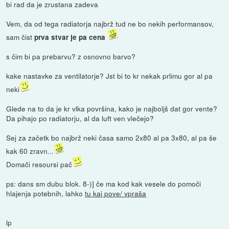
bi rad da je zrustana zadeva
Vem, da od tega radiatorja najbrž tud ne bo nekih performansov,
sam čist
prva stvar je pa cena
s čim bi pa prebarvu? z osnovno barvo?
kake nastavke za ventilatorje? Jst bi to kr nekak prlimu gor al pa
neki
Glede na to da je kr vlka površina, kako je najboljš dat gor vente?
Da pihajo po radiatorju, al da luft ven vlečejo?
Sej za začetk bo najbrž neki časa samo 2x80 al pa 3x80, al pa še
kak 60 zravn...
Domači resoursi pač
ps: dans sm dubu blok. 8-)] če ma kod kak vesele do pomoči
hlajenja potebnih, lahko
tu kaj pove/ vpraša
lp