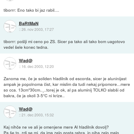
tiborrr: Eno tako bi jaz rabil....
BaRtMaN
::
26. nov 2003, 17:27
tiborrr: pošlji mi ceno po ZS. Sicer pa tako ali tako bom uagotovo
vedel šele konec tedna.
Wad@
::
16. dec 2003, 12:20
Zanoma me, če je soliden hladilnik od escorda, sicer je aluninijast
ampak je popolnoma čist, kar mislim da tudi nekaj pripomore...mere
so cca. 13cm*30cm..¸..torej je ok, al pa aluminij TOLKO slabši od
bakra, če ja okoli 3-5°C ni krize..
Wad@
::
21. dec 2003, 15:32
Kaj nihče ne ve ali je omenjene mere Al hladilnik dovolj?
Pa še to..zdi se mi, da ima zelo gosta rebra, in piha zelo malo