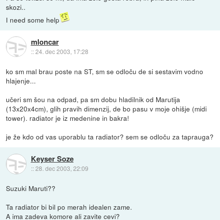
skozi..
I need some help
mloncar
::
24. dec 2003, 17:28
ko sm mal brau poste na ST, sm se odloču de si sestavim vodno
hlajenje...
učeri sm šou na odpad, pa sm dobu hladilnik od Marutija
(13x20x4cm), glih pravih dimenzij, de bo pasu v moje ohišje (midi
tower). radiator je iz medenine in bakra!
je že kdo od vas uporablu ta radiator? sem se odloču za taprauga?
Keyser Soze
::
28. dec 2003, 22:09
Suzuki Maruti??
Ta radiator bi bil po merah idealen zame.
A ima zadeva komore ali zavite cevi?