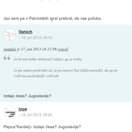
Jaz sem pa v Patriotskih igral prebral, da vse pofuka.
Vanich
::
18. jun 2013, 09:13
gendale
je
17. jun 2013 ob 21:06
izjavil
:
če bi mu lahko dokazali izdajo, ga je treba
če pa samo predvidevaš, je pa največ kar lahko narediš, da ga ne
voliš na naslednjih volitvah
Izdajo česa? Jugoslavije?
jype
::
18. jun 2013, 09:26
Pepca*Kardelj> Izdajo česa? Jugoslavije?