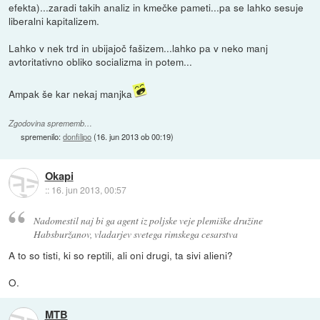
efekta)...zaradi takih analiz in kmečke pameti...pa se lahko sesuje
liberalni kapitalizem.
Lahko v nek trd in ubijajoč fašizem...lahko pa v neko manj
avtoritativno obliko socializma in potem...
Ampak še kar nekaj manjka
Zgodovina sprememb…
spremenilo:
donfilipo
(
16. jun 2013 ob 00:19
)
Okapi
::
16. jun 2013, 00:57
Nadomestil naj bi ga agent iz poljske veje plemiške družine
Habsburžanov, vladarjev svetega rimskega cesarstva
A to so tisti, ki so reptili, ali oni drugi, ta sivi alieni?
O.
MTB