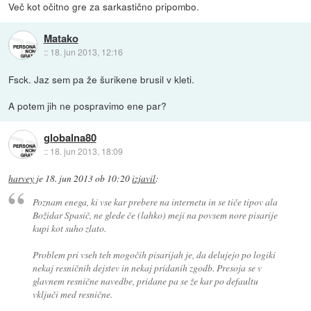
Več kot očitno gre za sarkastično pripombo.
Matako
::
18. jun 2013, 12:16
Fsck. Jaz sem pa že šurikene brusil v kleti.
A potem jih ne pospravimo ene par?
globalna80
::
18. jun 2013, 18:09
harvey
je
18. jun 2013 ob 10:20
izjavil
:
Poznam enega, ki vse kar prebere na internetu in se tiče tipov ala
Božidar Spasič, ne glede če (lahko) meji na povsem nore pisarije
kupi kot suho zlato.
Problem pri vseh teh mogočih pisarijah je, da delujejo po logiki
nekaj resničnih dejstev in nekaj pridanih zgodb. Presoja se v
glavnem resnične navedbe, pridane pa se že kar po defaultu
vključi med resnične.