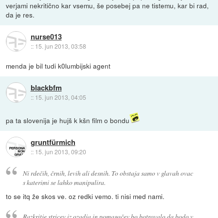
verjami nekritično kar vsemu, še posebej pa ne tistemu, kar bi rad,
da je res.
nurse013
::
15. jun 2013, 03:58
menda je bil tudi k0lumbijski agent
blackbfm
::
15. jun 2013, 04:05
pa ta slovenija je hujš k kšn film o bondu
gruntfürmich
::
15. jun 2013, 09:20
Ni rdečih, črnih, levih ali desnih. To obstaja samo v glavah ovac
s katerimi se lahko manipulira.
to se itq že skos ve. oz redki vemo. ti nisi med nami.
Razkritje stricev iz ozadja in pomagačev bo botrovalo da bodo v