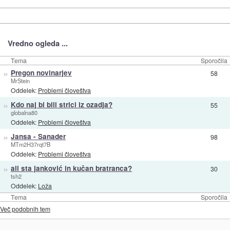
Vredno ogleda ...
Tema
Sporočila
»
Pregon novinarjev
58
MrStein
Oddelek:
Problemi človeštva
»
Kdo naj bi bili strici iz ozadja?
55
globalna80
Oddelek:
Problemi človeštva
»
Jansa - Sanader
98
MTm2H37rqt7B
Oddelek:
Problemi človeštva
»
ali sta janković in kučan bratranca?
30
tsh2
Oddelek:
Loža
Tema
Sporočila
Več podobnih tem