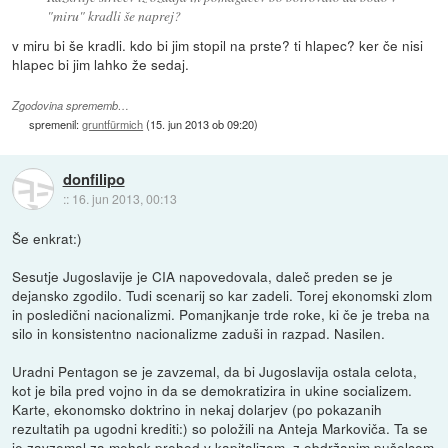
"miru" kradli še naprej?
v miru bi še kradli. kdo bi jim stopil na prste? ti hlapec? ker če nisi
hlapec bi jim lahko že sedaj.
Zgodovina sprememb…
spremenil:
gruntfürmich
(
15. jun 2013 ob 09:20
)
donfilipo
::
16. jun 2013, 00:13
Še enkrat:)
Sesutje Jugoslavije je CIA napovedovala, daleč preden se je
dejansko zgodilo. Tudi scenarij so kar zadeli. Torej ekonomski zlom
in posledični nacionalizmi. Pomanjkanje trde roke, ki če je treba na
silo in konsistentno nacionalizme zaduši in razpad. Nasilen.
Uradni Pentagon se je zavzemal, da bi Jugoslavija ostala celota,
kot je bila pred vojno in da se demokratizira in ukine socializem.
Karte, ekonomsko doktrino in nekaj dolarjev (po pokazanih
rezultatih pa ugodni krediti:) so položili na Anteja Markoviča. Ta se
je zavzemal za mehak prehod v kapitalizem, z obdržanim pušelcem