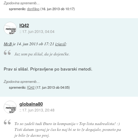
Zgodovina sprememb…
spremenilo:
donfilipo
(
16. jun 2013 ob 10:17
)
IQ42
::
17. jun 2013, 04:04
Mr.B
je
14. jun 2013 ob 17:21
izjavil
:
Jaz sem pa slišal, da je dojenčke.
Prav si slišal. Pripravljene po bavarski metodi.
Zgodovina sprememb…
spremenilo:
IQ42
(
17. jun 2013 ob 04:05
)
globalna80
::
17. jun 2013, 20:48
To so zadeli tudi Đuro in kompanija v Top lista nadrealista! :)
Tisti datum zgoraj je čas ko naj bi se to že dogajalo, posneto pa
je bilo že davno prej.