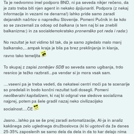
Ta je nedvomno imel podporo BND, ni pa seveda nikjer rečeno, da
je zato treba biti njen agent in nekako
. Podpora (z nekaj
špijunariti
informacije in vezami ne denarna!) lahko pride samo zaradi
dejanskih načrtov o napredku Slovenije. Pomeni Pučnik in še kdo
so se zavzemali za odcep od
(s tem naj bi se znebili
balkana
balkanizma:) in za socialdemokratsko
pot
:)
pronemško
reda i rada
No rezultat je kot vidimo bil tak, da je samo zgledalo malo manj
balkansko,...ampak kraja je bila pa brez preklinjanja in klanja,
ravno tako temeljita
To skupaj z zapisi
so seveda samo ugibanja, trdo
zombijev SDB
resnico je težko razbrati...pa vendar si jo mora vsak sam.
....vseeni pa je treba vedeti, da nekateei centri moči pa te scenarije
so predelali in bodo končni rezultat tudi dosegli. Pomeni
, ki naj bi odgnal vse sledove socializma
neoliberalni kapitalizem
najprej, potem pa šele gradil nazaj neko civilizacijsko
socialnost....ČE
Jasno...lahko pa se še prej zaradi avtomatizacije, AI-ja in analiz
kakšnega zelo uglednega družboslovca (ki bi ugotovil da že danes
25-35% zaposlenih se samo dela da dela in da to kar delajo nima