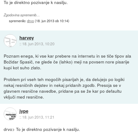
To je direktno pozivanje k nasilju.
Zgodovina sprememb…
spremenilo:
drvo
(
18. jun 2013 ob 10:14
)
harvey
::
18. jun 2013, 10:20
Poznam enega, ki vse kar prebere na internetu in se tiče tipov ala
Božidar Spasič, ne glede če (lahko) meji na povsem nore pisarije
kupi kot suho zlato.
Problem pri vseh teh mogočih pisarijah je, da delujejo po logiki
nekaj resničnih dejstev in nekaj pridanih zgodb. Presoja se v
glavnem resnične navedbe, pridane pa se že kar po defaultu
vključi med resnične.
jype
::
18. jun 2013, 11:21
drvo> To je direktno pozivanje k nasilju.