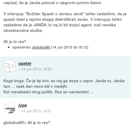
napisal, da je Janša potoval z njegovim potnim listom.
V intervjuju "Božidar Spasić o Janezu Janši" lahko zasledimo, da je
spasič želel s tajnimi dosjeji diskriditirati Janšo. V intervjuju lahko
zasledimo da je JANŠA, ki naj bi bil dvojni agent, tudi nemške
obveščevalne službe.
Ali je to res?
spremenilo:
globalna80
(
14. jun 2013 ob 16:12
)
opeter
::
14. jun 2013, 16:20
Koga briga. Če je tip kriv, se naj ga strpa v zapor. Janša tu, Janša
tam ... vsak dan mora biti v medijih.
Kot marsikateri drug politik. Res so narcisoidni ...
jype
::
14. jun 2013, 16:21
globalna80> Ali je to res?