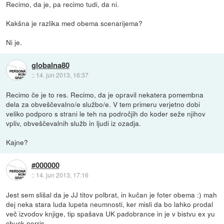
Recimo, da je, pa recimo tudi, da ni.
Kakšna je razlika med obema scenarijema?
Ni je.
globalna80
::
14. jun 2013, 16:37
Recimo če je to res. Recimo, da je opravil nekatera pomembna
dela za obveščevalno/e službo/e. V tem primeru verjetno dobi
veliko podporo s strani le teh na področjih do koder seže njihov
vpliv, obveščevalnih služb in ljudi iz ozadja.
Kajne?
#000000
::
14. jun 2013, 17:16
Jest sem slišal da je JJ titov polbrat, in kučan je foter obema :) mah
dej neka stara luda lupeta neumnosti, ker misli da bo lahko prodal
več izvodov knjige, tip spašava UK padobrance in je v bistvu ex yu
chuck norris