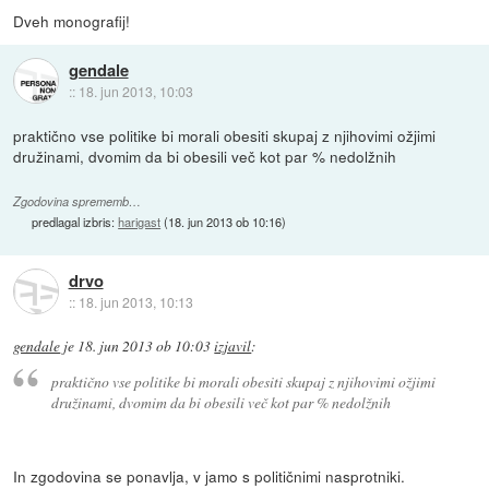
Dveh monografij!
gendale
::
18. jun 2013, 10:03
praktično vse politike bi morali obesiti skupaj z njihovimi ožjimi
družinami, dvomim da bi obesili več kot par % nedolžnih
Zgodovina sprememb…
predlagal izbris:
harigast
(
18. jun 2013 ob 10:16
)
drvo
::
18. jun 2013, 10:13
gendale
je
18. jun 2013 ob 10:03
izjavil
:
praktično vse politike bi morali obesiti skupaj z njihovimi ožjimi
družinami, dvomim da bi obesili več kot par % nedolžnih
In zgodovina se ponavlja, v jamo s političnimi nasprotniki.