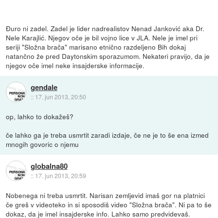
Đuro ni zadel. Zadel je lider nadrealistov Nenad Janković aka Dr.
Nele Karajlić. Njegov oče je bil vojno lice v JLA. Nele je imel pri
seriji "Složna brača" marisano etnično razdeljeno Bih dokaj
natančno že pred Daytonskim sporazumom. Nekateri pravijo, da je
njegov oče imel neke insajderske informacije.
gendale
::
17. jun 2013, 20:50
op, lahko to dokažeš?
če lahko ga je treba usmrtit zaradi izdaje, če ne je to še ena izmed
mnogih govoric o njemu
globalna80
::
17. jun 2013, 20:59
Nobenega ni treba usmrtit. Narisan zemljevid imaš gor na platnici
če greš v videoteko in si sposodiš video "Složna brača". Ni pa to še
dokaz, da je imel insajderske info. Lahko samo predvidevaš.