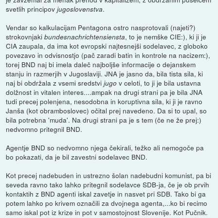
svetlih principov
.
jugoslovenstva
Vendar so kalkulacijam Pentagona ostro nasprotovali (najeti?)
strokovnjaki
, to je nemške CIE:), ki ji je
bundesnachrichtensiensta
CIA zaupala, da ima kot evropski najtesnejši sodelavec, z globoko
povezavo in odvisnostjo (pač zaradi batin in kontrole na nacizem:),
torej BND naj bi imela daleč najboljše informacije o dejanskem
stanju in razmerjih v Jugoslaviji. JNA je jasno da, bila tista sila, ki
naj bi obdržala z vsemi sredstvi
v celoti, to ji je bila ustavna
jugo
dolžnost in vitalen interes....ampak na drugi strani pa je bila JNA
tudi precej polenjena, nesodobna in koruptivna sila, ki ji je ravno
Janša (kot obramboslovec) očital prej navedeno. Da si to upal, so
bila potrebna 'muda'. Na drugi strani pa je s tem (če ne že prej:)
nedvomno pritegnil BND.
Agentje BND so nedvomno njega čekirali, težko ali nemogoče pa
bo pokazati, da je bil zavestni sodelavec BND.
Kot precej nadebuden in ustrezno šolan nadebudni komunist, pa bi
seveda ravno tako lahko pritegnil sodelavce SDB-ja, če je ob prvih
kontaktih z BND agenti iskal zavetje in nasvet pri SDB. Tako bi ga
potem lahko po krivem označili za dvojnega agenta,...ko bi recimo
samo iskal pot iz krize in pot v samostojnost Slovenije. Kot Pučnik.