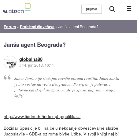
☰
Forum
»
Problemi človeštva
»
Janša agent Beograda?
Janša agent Beograda?
globalna80
::
14. jun 2013, 16:11
Janez Janša nije slučajno završio obranu i zaštitu. Janez Janša
je bio i ostao na vezi s Beogradom. Po svijetu je putovao s
putovnicom Božidara Spasića, što je Spasić napisao u svojoj
knjizi.
http://www.tjedno.hr/index.php/politika...
Božidar Spasič je bil na čelu nekdanje obveščevalne službe
Jugoslavije - SDB-a oziroma bivše Udbe. V svoji knjigi naj bi