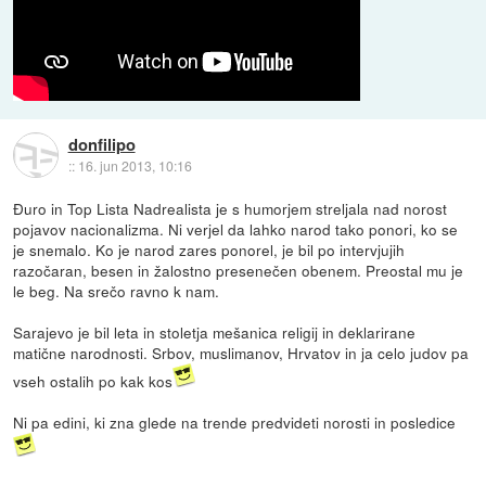
donfilipo
::
16. jun 2013, 10:16
Đuro in Top Lista Nadrealista je s humorjem streljala nad norost
pojavov nacionalizma. Ni verjel da lahko narod tako ponori, ko se
je snemalo. Ko je narod zares ponorel, je bil po intervjujih
razočaran, besen in žalostno presenečen obenem. Preostal mu je
le beg. Na srečo ravno k nam.
Sarajevo je bil leta in stoletja mešanica religij in deklarirane
matične narodnosti. Srbov, muslimanov, Hrvatov in ja celo judov pa
vseh ostalih po kak kos
Ni pa edini, ki zna glede na trende predvideti norosti in posledice