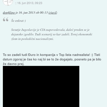
::
16. jun 2013, 09:23
donfilipo
je
16. jun 2013 ob 00:13
izjavil
:
Še enkrat:)
Sesutje Jugoslavije je CIA napovedovala, daleč preden se je
dejansko zgodilo. Tudi scenarij so kar zadeli. Torej ekonomski
zlom in posledični nacionalizmi.
To so zadeli tudi Đuro in kompanija v Top lista nadrealista! :) Tisti
datum zgoraj je čas ko naj bi se to že dogajalo, posneto pa je bilo
že davno prej.