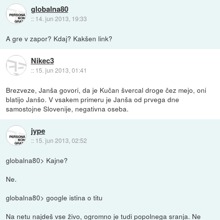
globalna80
::
14. jun 2013, 19:33
A gre v zapor? Kdaj? Kakšen link?
Nikec3
::
15. jun 2013, 01:41
Brezveze, Janša govori, da je Kučan švercal droge čez mejo, oni
blatijo Janšo. V vsakem primeru je Janša od prvega dne
samostojne Slovenije, negativna oseba.
jype
::
15. jun 2013, 02:52
globalna80> Kajne?
Ne.
globalna80> google istina o titu
Na netu najdeš vse živo, ogromno je tudi popolnega sranja. Ne