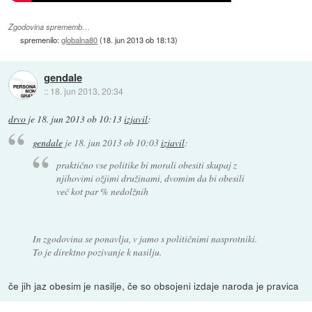
Zgodovina sprememb…
spremenilo:
globalna80
(
18. jun 2013 ob 18:13
)
gendale
::
18. jun 2013, 20:34
drvo
je
18. jun 2013 ob 10:13
izjavil
:
gendale
je
18. jun 2013 ob 10:03
izjavil
:
praktično vse politike bi morali obesiti skupaj z
njihovimi ožjimi družinami, dvomim da bi obesili
več kot par % nedolžnih
In zgodovina se ponavlja, v jamo s političnimi nasprotniki.
To je direktno pozivanje k nasilju.
če jih jaz obesim je nasilje, če so obsojeni izdaje naroda je pravica