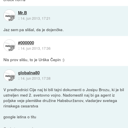
Mr.B
::
14. jun 2013, 17:21
Jaz sem pa slišal, da je dojenčke.
#000000
::
14. jun 2013, 17:36
Nis prov slišu, to je Urška Čepin :)
globalna80
::
14. jun 2013, 17:38
V predhodnici Cije naj bi bili tajni dokumenti o Josipu Brozu, ki je bil
ustreljen med 2. svetovno vojno. Nadomestil naj bi ga agent iz
poljske veje plemiške družine Habsburžanov, vladarjev svetega
rimskega cesarstva
google istina o titu