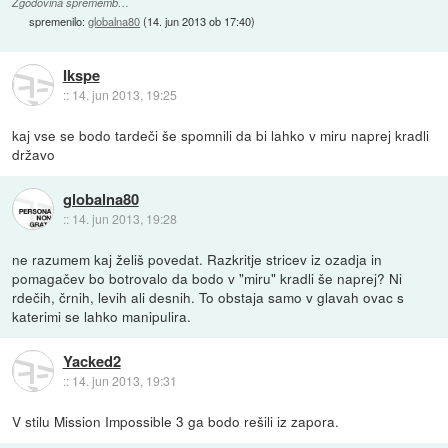
Zgodovina sprememb…
spremenilo:
globalna80
(
14. jun 2013 ob 17:40
)
Ikspe
::
14. jun 2013, 19:25
kaj vse se bodo tardeči še spomnili da bi lahko v miru naprej kradli
državo
globalna80
::
14. jun 2013, 19:28
ne razumem kaj želiš povedat. Razkritje stricev iz ozadja in
pomagačev bo botrovalo da bodo v "miru" kradli še naprej? Ni
rdečih, črnih, levih ali desnih. To obstaja samo v glavah ovac s
katerimi se lahko manipulira.
Yacked2
::
14. jun 2013, 19:31
V stilu Mission Impossible 3 ga bodo rešili iz zapora.