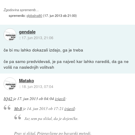
Zgodovina sprememb…
spremenilo:
globalna80
(
17. jun 2013 ob 21:00
)
gendale
::
17. jun 2013, 21:06
če bi mu lahko dokazali izdajo, ga je treba
če pa samo predvidevaš, je pa največ kar lahko narediš, da ga ne
voliš na naslednjih volitvah
Matako
::
18. jun 2013, 07:04
IQ42
je
17. jun 2013 ob 04:04
izjavil
:
Mr.B
je
14. jun 2013 ob 17:21
izjavil
:
Jaz sem pa slišal, da je dojenčke.
Prav si slišal. Pripravljene po bavarski metodi.