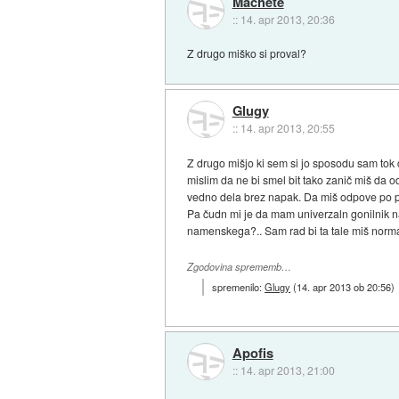
Machete
::
14. apr 2013, 20:36
Z drugo miško si proval?
Glugy
::
14. apr 2013, 20:55
Z drugo mišjo ki sem si jo sposodu sam tok da
mislim da ne bi smel bit tako zanič miš da o
vedno dela brez napak. Da miš odpove po pol
Pa čudn mi je da mam univerzaln gonilnik n
namenskega?.. Sam rad bi ta tale miš normal
Zgodovina sprememb…
spremenilo:
Glugy
(
14. apr 2013 ob 20:56
)
Apofis
::
14. apr 2013, 21:00