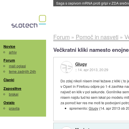
BMW v vozilih začel predvajati reklame
::
dane
Forum
»
Pomoč in nasveti
»
V
Novice
Večkratni kliki namesto enojn
arhiv
Forum
Glugy
mali oglasi
::
14. apr 2013, 20:29
teme zadnjih 24h
Članki
Do zdaj nikoli nisem imel težave z kliki ( t
v Operi in Firefoxu odpre po 1-4 zavihke n
Zaposlitve
največ en klik v pol sekunde. Gonilnike se
brskaj
nisem najdu tud ko sem iskal po modelu mi
Ostalo
za pomoč ker res me moti te podvojeni potro
pravila
spremenilo:
Glugy
(
14. apr 2013 ob 2