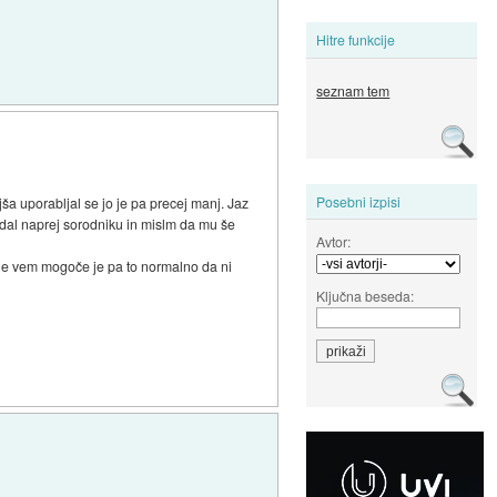
Hitre funkcije
seznam tem
Posebni izpisi
jša uporabljal se jo je pa precej manj. Jaz
o dal naprej sorodniku in mislm da mu še
Avtor:
 ne vem mogoče je pa to normalno da ni
Ključna beseda: