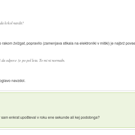
 da krkol nardit?
lo rakom žvižgat, popravilo (zamenjava stikala na elektroniki v miški) je najbrž po
š da odpove že po pol leta. To mi ni normaln.
oglavo navzdol.
r sam enkrat upošteval v roku ene sekunde ali kej podobnga?