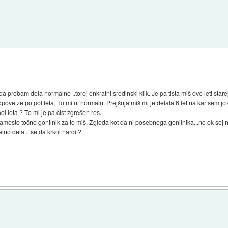
 probam dela normalno ..torej enkratni sredinski klik. Je pa tista miš dve leti stare
dpove že po pol leta. To mi ni normaln. Prejšnja miš mi je delala 6 let na kar sem j
 leta ? To mi je pa čist zgrešen res.
amesto točno gonilnik za to miš. Zgleda kot da ni posebnega gonilnika...no ok sej
no dela ...se da krkol nardit?