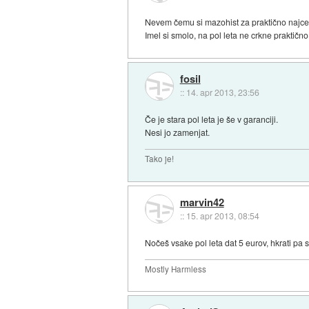
Nevem čemu si mazohist za praktično najcen
Imel si smolo, na pol leta ne crkne praktič
fosil
::
14. apr 2013, 23:56
Če je stara pol leta je še v garanciji.
Nesi jo zamenjat.
Tako je!
marvin42
::
15. apr 2013, 08:54
Nočeš vsake pol leta dat 5 eurov, hkrati pa s
Mostly Harmless