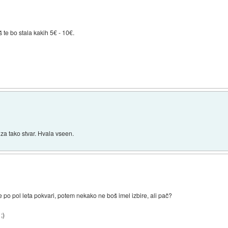
 te bo stala kakih 5€ - 10€.
 za tako stvar. Hvala vseen.
se po pol leta pokvari, potem nekako ne boš imel izbire, ali pač?
;)