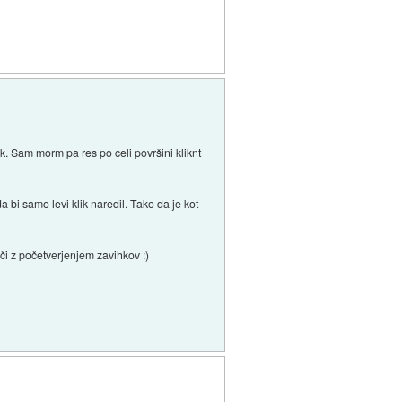
. Sam morm pa res po celi površini kliknt
 bi samo levi klik naredil. Tako da je kot
i z početverjenjem zavihkov :)