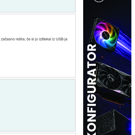
ačasno rešila, če si jo izštekal iz USB-ja