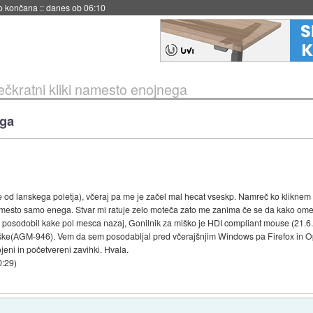
s ob 06:09
ečkratni kliki namesto enojnega
ega
o je od lanskega poletja), včeraj pa me je začel mal hecat vseskp. Namreč ko kliknem
amesto samo enega. Stvar mi ratuje zelo moteča zato me zanima če se da kako omeji
m posodobil kake pol mesca nazaj, Gonilnik za miško je HDI compliant mouse (21.6.
ške(AGM-946). Vem da sem posodabljal pred včerajšnjim Windows pa Firefox in O
jeni in početvereni zavihki. Hvala.
0:29
)