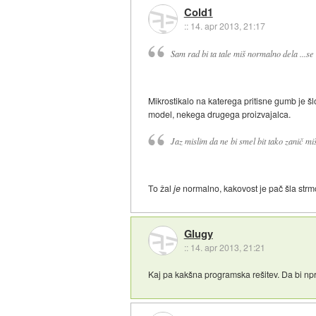
Cold1
::
14. apr 2013, 21:17
Sam rad bi ta tale miš normalno dela ...se
Mikrostikalo na katerega pritisne gumb je š
model, nekega drugega proizvajalca.
Jaz mislim da ne bi smel bit tako zanič mi
To žal
je
normalno, kakovost je pač šla strm
Glugy
::
14. apr 2013, 21:21
Kaj pa kakšna programska rešitev. Da bi np