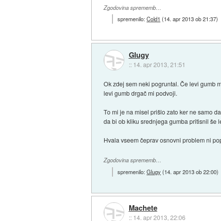
Zgodovina sprememb…
spremenilo:
Cold1
(
14. apr 2013 ob 21:37
)
Glugy
::
14. apr 2013, 21:51
Ok zdej sem neki pogruntal. Če levi gumb mi
levi gumb drgač mi podvoji.
To mi je na misel prišlo zato ker ne samo da
da bi ob kliku srednjega gumba pritisnil še
Hvala vseem čeprav osnovni problem ni pop
Zgodovina sprememb…
spremenilo:
Glugy
(
14. apr 2013 ob 22:00
)
Machete
::
14. apr 2013, 22:06