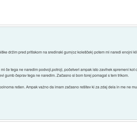
ške držim pred pritiskom na sredinski gum(oz kolešček) potem mi naredi enojni klik
 mi če tega ne naredim podvoji,potroji, početveri ampak isto zavihek spremeni kot da
 levi gumb čeprav tega ne naredim. Začasno si bom torej pomagal s tem trikom.
olnoma rešen. Ampak važno da imam začasno rešitev ki za zdaj dela in me ne muč