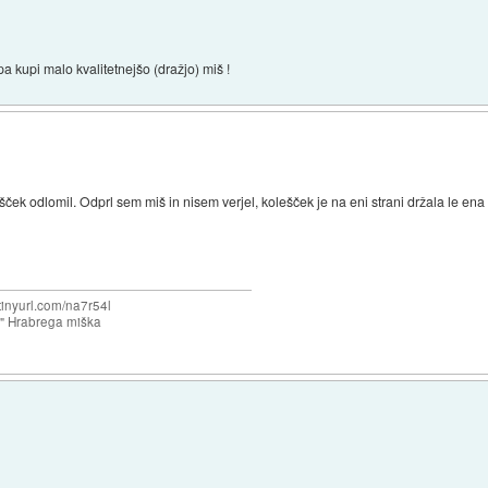
pa kupi malo kvalitetnejšo (dražjo) miš !
šček odlomil. Odprl sem miš in nisem verjel, kolešček je na eni strani držala le ena 
/tinyurl.com/na7r54l
e" Hrabrega miška