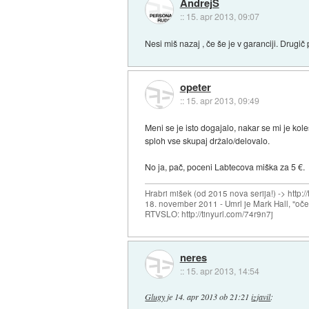
AndrejS
::
15. apr 2013, 09:07
Nesi miš nazaj , če še je v garanciji. Drugič 
opeter
::
15. apr 2013, 09:49
Meni se je isto dogajalo, nakar se mi je kole
sploh vse skupaj držalo/delovalo.
No ja, pač, poceni Labtecova miška za 5 €.
Hrabri mišek (od 2015 nova serija!) -> http:/
18. november 2011 - Umrl je Mark Hall, "oč
RTVSLO: http://tinyurl.com/74r9n7j
neres
::
15. apr 2013, 14:54
Glugy
je
14. apr 2013 ob 21:21
izjavil
: