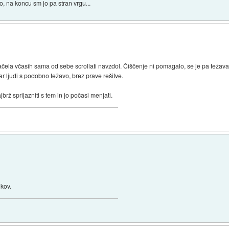
o, na koncu sm jo pa stran vrgu...
čela včasih sama od sebe scrollati navzdol. Čiščenje ni pomagalo, se je pa težava z
ar ljudi s podobno težavo, brez prave rešitve.
brž sprijazniti s tem in jo počasi menjati.
kov.