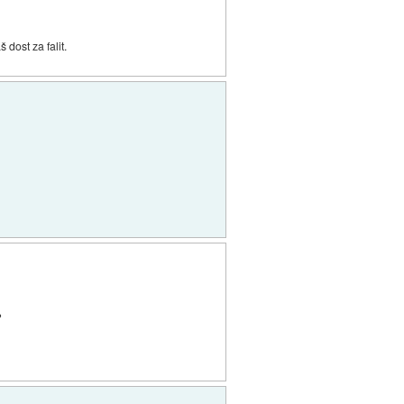
dost za falit.
?