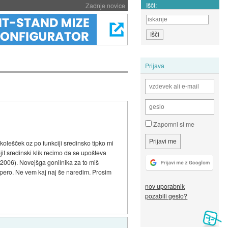
Išči:
Zadnje novice
Prijava
Zapomni si me
 kolešček oz po funkciji sredinsko tipko mi
t sredinski klik recimo da se upošteva
2006). Novejšga gonilnika za to miš
pero. Ne vem kaj naj še naredim. Prosim
nov uporabnik
pozabili geslo?