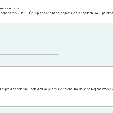
ejši del PCja..
no nobena miš (5-20€). Če kupiš pa eno napol gejmersko ala Logitech G400 pa nimaš 
i pripravljen cele ure ugotavljati kaj je z miško narobe. Koliko je pa tvoj čas vreden