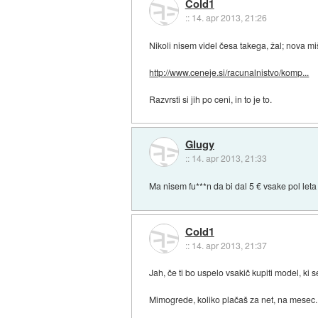
Cold1
::
14. apr 2013, 21:26
Nikoli nisem videl česa takega, žal; nova miš
http://www.ceneje.si/racunalnistvo/komp...
Razvrsti si jih po ceni, in to je to.
Glugy
::
14. apr 2013, 21:33
Ma nisem fu***n da bi dal 5 € vsake pol leta
Cold1
::
14. apr 2013, 21:37
Jah, če ti bo uspelo vsakič kupiti model, ki 
Mimogrede, koliko plačaš za net, na mesec. 