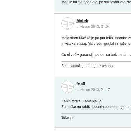
Men je tut tko nagajala, pa sm probu vse živ
Matek
::
14. apr 2013, 21:04
Moja stara MX518 je po par letih uporabe za
in vštekal nazaj. Malo sem guglal in našel p
Če ni več v garanciji, potem se boš moral naj
Bolje ispasti glup nego iz aviona.
fosil
::
14. apr 2013, 21:17
Zanič miška. Zamenjaj jo.
Za miško ne rabiš nobenih posebnih gonilni
Tako je!