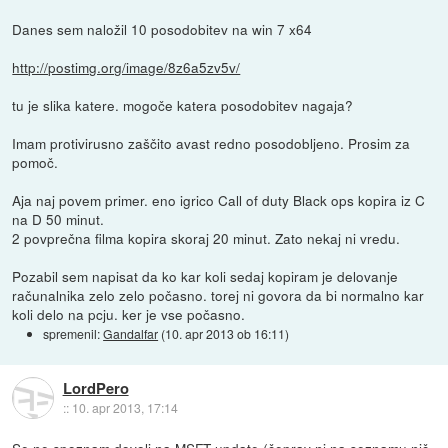
Danes sem naložil 10 posodobitev na win 7 x64
http://postimg.org/image/8z6a5zv5v/
tu je slika katere. mogoče katera posodobitev nagaja?
Imam protivirusno zaščito avast redno posodobljeno. Prosim za
pomoč.
Aja naj povem primer. eno igrico Call of duty Black ops kopira iz C
na D 50 minut.
2 povprečna filma kopira skoraj 20 minut. Zato nekaj ni vredu.
Pozabil sem napisat da ko kar koli sedaj kopiram je delovanje
računalnika zelo zelo počasno. torej ni govora da bi normalno kar
koli delo na pcju. ker je vse počasno.
spremenil:
Gandalfar
(
10. apr 2013 ob 16:11
)
LordPero
::
10. apr 2013, 17:14
Se ne spoznam dovolj na MSFT update (čeprav ni na seznamu nič