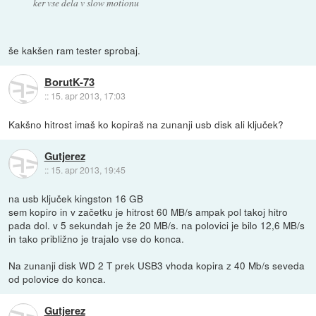
ker vse dela v slow motionu
še kakšen ram tester sprobaj.
BorutK-73
::
15. apr 2013, 17:03
Kakšno hitrost imaš ko kopiraš na zunanji usb disk ali ključek?
Gutjerez
::
15. apr 2013, 19:45
na usb ključek kingston 16 GB
sem kopiro in v začetku je hitrost 60 MB/s ampak pol takoj hitro
pada dol. v 5 sekundah je že 20 MB/s. na polovici je bilo 12,6 MB/s
in tako približno je trajalo vse do konca.
Na zunanji disk WD 2 T prek USB3 vhoda kopira z 40 Mb/s seveda
od polovice do konca.
Gutjerez