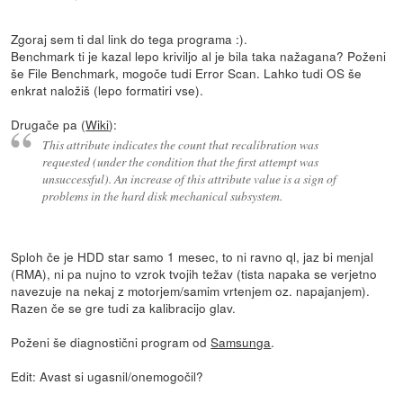
Zgoraj sem ti dal link do tega programa :).
Benchmark ti je kazal lepo kriviljo al je bila taka nažagana? Poženi
še File Benchmark, mogoče tudi Error Scan. Lahko tudi OS še
enkrat naložiš (lepo formatiri vse).
Drugače pa (
Wiki
):
This attribute indicates the count that recalibration was
requested (under the condition that the first attempt was
unsuccessful). An increase of this attribute value is a sign of
problems in the hard disk mechanical subsystem.
Sploh če je HDD star samo 1 mesec, to ni ravno ql, jaz bi menjal
(RMA), ni pa nujno to vzrok tvojih težav (tista napaka se verjetno
navezuje na nekaj z motorjem/samim vrtenjem oz. napajanjem).
Razen če se gre tudi za kalibracijo glav.
Poženi še diagnostični program od
Samsunga
.
Edit: Avast si ugasnil/onemogočil?