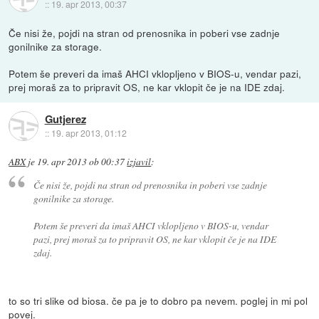
::
19. apr 2013, 00:37
Če nisi že, pojdi na stran od prenosnika in poberi vse zadnje
gonilnike za storage.
Potem še preveri da imaš AHCI vklopljeno v BIOS-u, vendar pazi,
prej moraš za to pripravit OS, ne kar vklopit če je na IDE zdaj.
Gutjerez
::
19. apr 2013, 01:12
ABX
je
19. apr 2013 ob 00:37
izjavil
:
Če nisi že, pojdi na stran od prenosnika in poberi vse zadnje
gonilnike za storage.
Potem še preveri da imaš AHCI vklopljeno v BIOS-u, vendar
pazi, prej moraš za to pripravit OS, ne kar vklopit če je na IDE
zdaj.
to so tri slike od biosa. če pa je to dobro pa nevem. poglej in mi pol
povej.