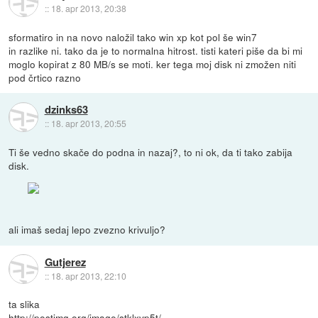
::
18. apr 2013, 20:38
sformatiro in na novo naložil tako win xp kot pol še win7
in razlike ni. tako da je to normalna hitrost. tisti kateri piše da bi mi
moglo kopirat z 80 MB/s se moti. ker tega moj disk ni zmožen niti
pod črtico razno
dzinks63
::
18. apr 2013, 20:55
Ti še vedno skače do podna in nazaj?, to ni ok, da ti tako zabija
disk.
ali imaš sedaj lepo zvezno krivuljo?
Gutjerez
::
18. apr 2013, 22:10
ta slika
http://postimg.org/image/stklxvp5t/