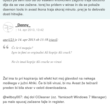
dlje da se vse zažene. torej ko pridem v winse in da se pokaže
daemon tools in avast ikona traja skoraj minuto. prej je to delovalo
dosti hitrejše.
_Denny_
::
14. apr 2013, 13:42
anej123
je
14. apr 2013 ob 13:38
izjavil
:
Če še ti nagaja?
Igre in fimi so orginalni Ali kopije Ali crack?
No če imaš kopije Ali cracke so virusi
Žal ima to pri kopiranju isti efekt kot moj glavobol na nekega
moškega v južni Afriki. Če bi bili virusi, bi mu Avast že tečnaril
preden bi bila stvar v celoti downloadana.
@witboy007: daj dol CCleaner (oz. Yamicsoft Windows 7 Manager)
pa malo spucaj začasne fajle in register.