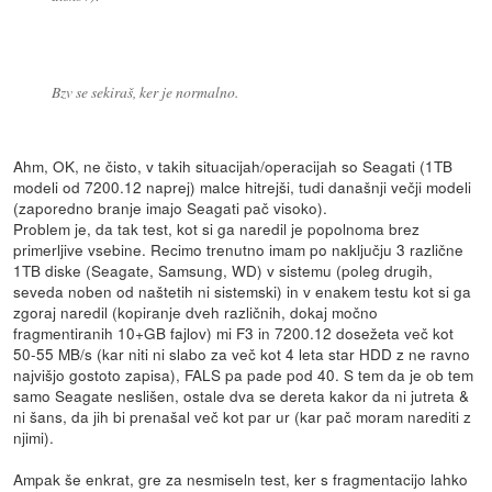
Bzv se sekiraš, ker je normalno.
Ahm, OK, ne čisto, v takih situacijah/operacijah so Seagati (1TB
modeli od 7200.12 naprej) malce hitrejši, tudi današnji večji modeli
(zaporedno branje imajo Seagati pač visoko).
Problem je, da tak test, kot si ga naredil je popolnoma brez
primerljive vsebine. Recimo trenutno imam po naključju 3 različne
1TB diske (Seagate, Samsung, WD) v sistemu (poleg drugih,
seveda noben od naštetih ni sistemski) in v enakem testu kot si ga
zgoraj naredil (kopiranje dveh različnih, dokaj močno
fragmentiranih 10+GB fajlov) mi F3 in 7200.12 dosežeta več kot
50-55 MB/s (kar niti ni slabo za več kot 4 leta star HDD z ne ravno
najvišjo gostoto zapisa), FALS pa pade pod 40. S tem da je ob tem
samo Seagate neslišen, ostale dva se dereta kakor da ni jutreta &
ni šans, da jih bi prenašal več kot par ur (kar pač moram narediti z
njimi).
Ampak še enkrat, gre za nesmiseln test, ker s fragmentacijo lahko