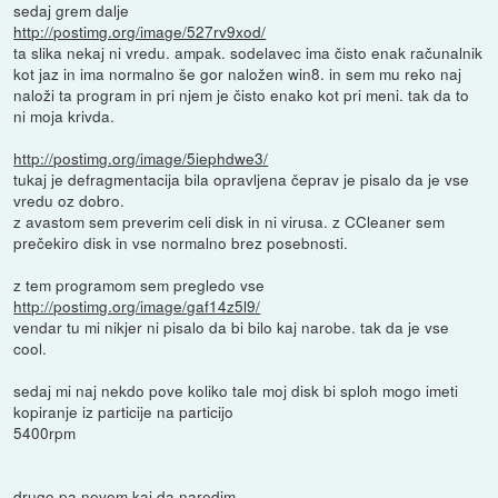
sedaj grem dalje
http://postimg.org/image/527rv9xod/
ta slika nekaj ni vredu. ampak. sodelavec ima čisto enak računalnik
kot jaz in ima normalno še gor naložen win8. in sem mu reko naj
naloži ta program in pri njem je čisto enako kot pri meni. tak da to
ni moja krivda.
http://postimg.org/image/5iephdwe3/
tukaj je defragmentacija bila opravljena čeprav je pisalo da je vse
vredu oz dobro.
z avastom sem preverim celi disk in ni virusa. z CCleaner sem
prečekiro disk in vse normalno brez posebnosti.
z tem programom sem pregledo vse
http://postimg.org/image/gaf14z5l9/
vendar tu mi nikjer ni pisalo da bi bilo kaj narobe. tak da je vse
cool.
sedaj mi naj nekdo pove koliko tale moj disk bi sploh mogo imeti
kopiranje iz particije na particijo
5400rpm
drugo pa nevem kaj da naredim