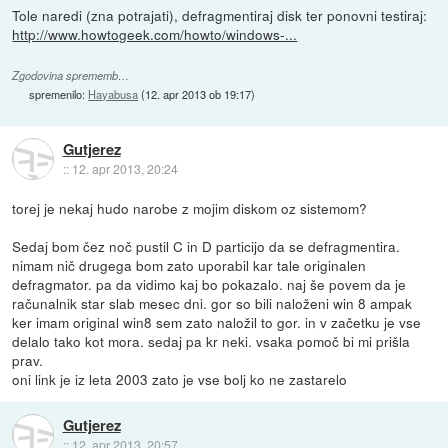
Tole naredi (zna potrajati), defragmentiraj disk ter ponovni testiraj:
http://www.howtogeek.com/howto/windows-...
Zgodovina sprememb…
spremenilo:
Hayabusa
(
12. apr 2013 ob 19:17
)
Gutjerez
::
12. apr 2013, 20:24
torej je nekaj hudo narobe z mojim diskom oz sistemom?
Sedaj bom čez noč pustil C in D particijo da se defragmentira.
nimam nič drugega bom zato uporabil kar tale originalen
defragmator. pa da vidimo kaj bo pokazalo. naj še povem da je
računalnik star slab mesec dni. gor so bili naloženi win 8 ampak
ker imam original win8 sem zato naložil to gor. in v začetku je vse
delalo tako kot mora. sedaj pa kr neki. vsaka pomoč bi mi prišla
prav.
oni link je iz leta 2003 zato je vse bolj ko ne zastarelo
Gutjerez
::
12. apr 2013, 20:57