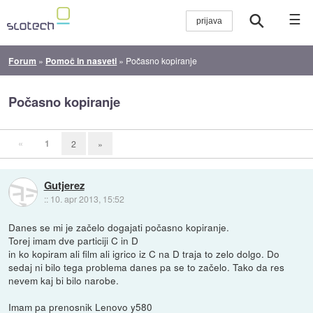
☰
Forum
»
Pomoč in nasveti
»
Počasno kopiranje
Počasno kopiranje
«
1
2
»
Gutjerez
::
10. apr 2013, 15:52
Danes se mi je začelo dogajati počasno kopiranje.
Torej imam dve particiji C in D
in ko kopiram ali film ali igrico iz C na D traja to zelo dolgo. Do
sedaj ni bilo tega problema danes pa se to začelo. Tako da res
nevem kaj bi bilo narobe.
Imam pa prenosnik Lenovo y580