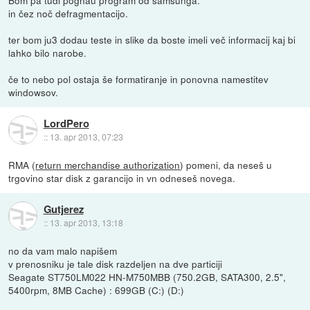
in čez noč defragmentacijo.
ter bom ju3 dodau teste in slike da boste imeli več informacij kaj bi
lahko bilo narobe.
če to nebo pol ostaja še formatiranje in ponovna namestitev
windowsov.
LordPero
::
13. apr 2013, 07:23
RMA (
return merchandise authorization
) pomeni, da neseš u
trgovino star disk z garancijo in vn odneseš novega.
Gutjerez
::
13. apr 2013, 13:18
no da vam malo napišem
v prenosniku je tale disk razdeljen na dve particiji
Seagate ST750LM022 HN-M750MBB (750.2GB, SATA300, 2.5",
5400rpm, 8MB Cache) : 699GB (C:) (D:)