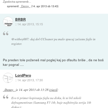
Zgodovina sprememb…
spremenil:
_Denny_
(
14. apr 2013 ob 13:43
)
BRBR
::
14. apr 2013, 15:15
@witboy007: daj dol CCleaner pa malo spucaj začasne fajle in
register.
Pa preden tole poženeš mal poglej kaj po dfaultu briše , da ne boš
kar pognal ....
LordPero
::
14. apr 2013, 17:30
_Denny_
je
14. apr 2013 ob 13:28
izjavil
:
Evo ti primer kopiranja fajla na disku, ki ni bil nikoli
defragmentiran (Samsung F3 1tb, baje najhitrejša serija 1tb
diskov):