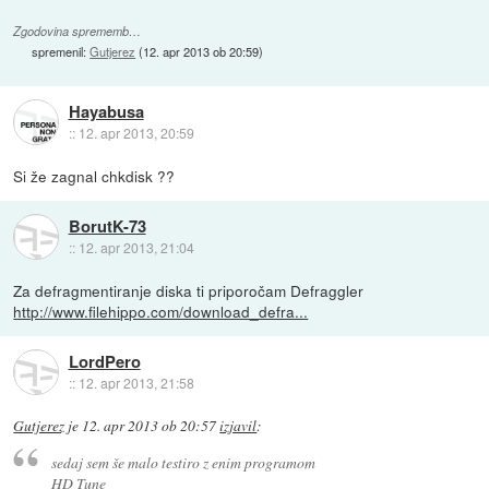
Zgodovina sprememb…
spremenil:
Gutjerez
(
12. apr 2013 ob 20:59
)
Hayabusa
::
12. apr 2013, 20:59
Si že zagnal chkdisk ??
BorutK-73
::
12. apr 2013, 21:04
Za defragmentiranje diska ti priporočam Defraggler
http://www.filehippo.com/download_defra...
LordPero
::
12. apr 2013, 21:58
Gutjerez
je
12. apr 2013 ob 20:57
izjavil
:
sedaj sem še malo testiro z enim programom
HD Tune