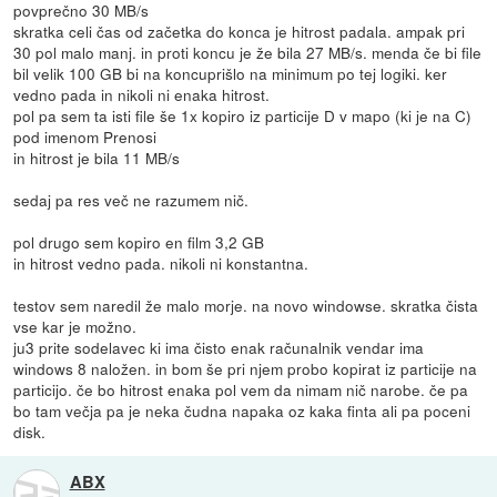
povprečno 30 MB/s
skratka celi čas od začetka do konca je hitrost padala. ampak pri
30 pol malo manj. in proti koncu je že bila 27 MB/s. menda če bi file
bil velik 100 GB bi na koncuprišlo na minimum po tej logiki. ker
vedno pada in nikoli ni enaka hitrost.
pol pa sem ta isti file še 1x kopiro iz particije D v mapo (ki je na C)
pod imenom Prenosi
in hitrost je bila 11 MB/s
sedaj pa res več ne razumem nič.
pol drugo sem kopiro en film 3,2 GB
in hitrost vedno pada. nikoli ni konstantna.
testov sem naredil že malo morje. na novo windowse. skratka čista
vse kar je možno.
ju3 prite sodelavec ki ima čisto enak računalnik vendar ima
windows 8 naložen. in bom še pri njem probo kopirat iz particije na
particijo. če bo hitrost enaka pol vem da nimam nič narobe. če pa
bo tam večja pa je neka čudna napaka oz kaka finta ali pa poceni
disk.
ABX