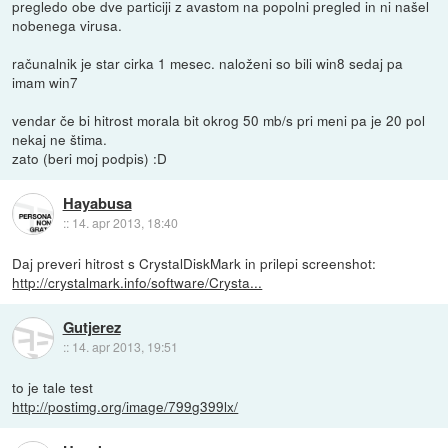
pregledo obe dve particiji z avastom na popolni pregled in ni našel
nobenega virusa.
računalnik je star cirka 1 mesec. naloženi so bili win8 sedaj pa
imam win7
vendar če bi hitrost morala bit okrog 50 mb/s pri meni pa je 20 pol
nekaj ne štima.
zato (beri moj podpis) :D
Hayabusa
::
14. apr 2013, 18:40
Daj preveri hitrost s CrystalDiskMark in prilepi screenshot:
http://crystalmark.info/software/Crysta...
Gutjerez
::
14. apr 2013, 19:51
to je tale test
http://postimg.org/image/799g399lx/