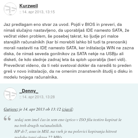
Kurzweil
::
14. apr 2013, 13:15
Jaz predlagam eno stvar za uvod. Pojdi v BIOS in preveri, da
nimaš slučajno nastavljeno, da uporabljaš IDE namesto SATA, že
večlrat viden problem, še posebej takrat, ko ljudje pri malce
starejših računalnikih (kar bi morebiti lahko bil tudi ta prenosnik)
morali nastaviti na IDE namesto SATA, ker inštalacija WIN ne zazna
diska, če nimaš seveda gonilnikov za SATA nekje na USBju ali
disketi, če kdo slednje zadnaj leta ša sploh uporablja (beri vidi).
Prevečkrat videno, da ti nebi svetoval dokler da narediš to preden
greš v novo inštalacijo, da ne omenim znanstvenih študij o disku in
modelu tvojega računalnika.
_Denny_
::
14. apr 2013, 13:28
Gutjerez
je
14. apr 2013 ob 13:12
izjavil
:
sedaj sem imel čas in sem eno igrico v ISO filu testiro kopirat še
na treh drugih računalnikih.
HP dv7, asus in MSI. na vseh je na polovici kopiranja hitrost
podoba torej okrog 22 MB/s