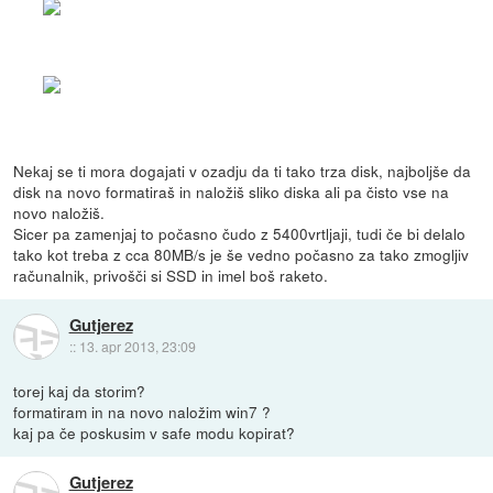
Nekaj se ti mora dogajati v ozadju da ti tako trza disk, najboljše da
disk na novo formatiraš in naložiš sliko diska ali pa čisto vse na
novo naložiš.
Sicer pa zamenjaj to počasno čudo z 5400vrtljaji, tudi če bi delalo
tako kot treba z cca 80MB/s je še vedno počasno za tako zmogljiv
računalnik, privošči si SSD in imel boš raketo.
Gutjerez
::
13. apr 2013, 23:09
torej kaj da storim?
formatiram in na novo naložim win7 ?
kaj pa če poskusim v safe modu kopirat?
Gutjerez