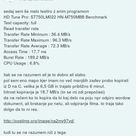
sedaj sem še malo testiro z enim programom
HD Tune Pro: ST750LM022 HN-M750MBB Benchmark
Test capacity: full
Read transfer rate
Transfer Rate Minimum : 36.4 MB/s
Transfer Rate Maximum : 96.3 MB/s
Transfer Rate Average : 72.3 MB/s
Access Time : 17.7 ms
Burst Rate : 189.2 MB/s
CPU Usage : 6.8%
itak se ne razumem ali je to dobro ali slabo.
pol sem eno mapo kjer imam no več manjših zadev probo kopirati
iz D na C. velika je 6,5 GB in trajalo približno 6 minut.
hitrost kopiranja je 18,7 MB/s (to se mi zdi prepočasi)
da ne rečem ko to kopira da bi kaj delo na pcju npr odpiro wordow
dokument, ali brskanje po netu, ali odpiranje filma. to traja tako
dolgo da to ni res.
http://postimg.org/image/na2my97vd/
tudi tu se ne razumem nič z tega