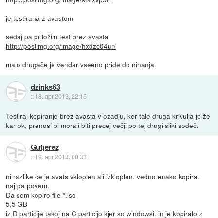
je testirana z avastom
sedaj pa priložim test brez avasta
http://postimg.org/image/hxdzc04ur/
malo drugače je vendar vseeno pride do nihanja.
dzinks63
::
18. apr 2013, 22:15
Testiraj kopiranje brez avasta v ozadju, ker tale druga krivulja je že
kar ok, prenosi bi morali biti precej večji po tej drugi sliki sodeč.
Gutjerez
::
19. apr 2013, 00:33
ni razlike če je avats vkloplen ali izkloplen. vedno enako kopira.
naj pa povem.
Da sem kopiro file *.iso
5,5 GB
iz D particije takoj na C particijo kjer so windowsi. in je kopiralo z