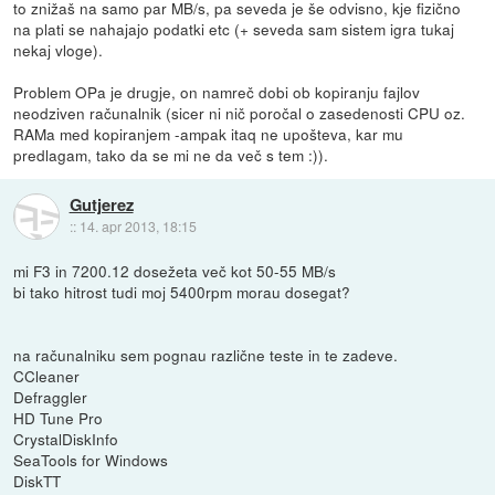
to znižaš na samo par MB/s, pa seveda je še odvisno, kje fizično
na plati se nahajajo podatki etc (+ seveda sam sistem igra tukaj
nekaj vloge).
Problem OPa je drugje, on namreč dobi ob kopiranju fajlov
neodziven računalnik (sicer ni nič poročal o zasedenosti CPU oz.
RAMa med kopiranjem -ampak itaq ne upošteva, kar mu
predlagam, tako da se mi ne da več s tem :)).
Gutjerez
::
14. apr 2013, 18:15
mi F3 in 7200.12 dosežeta več kot 50-55 MB/s
bi tako hitrost tudi moj 5400rpm morau dosegat?
na računalniku sem pognau različne teste in te zadeve.
CCleaner
Defraggler
HD Tune Pro
CrystalDiskInfo
SeaTools for Windows
DiskTT