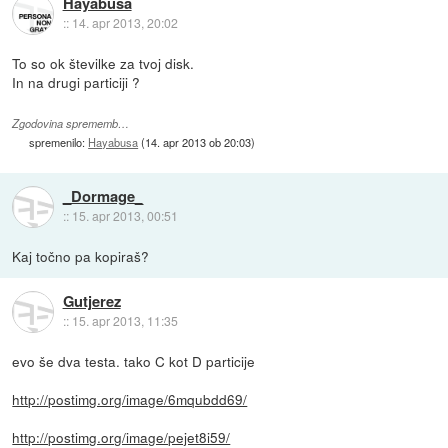
Hayabusa
::
14. apr 2013, 20:02
To so ok številke za tvoj disk.
In na drugi particiji ?
Zgodovina sprememb…
spremenilo:
Hayabusa
(
14. apr 2013 ob 20:03
)
_Dormage_
::
15. apr 2013, 00:51
Kaj točno pa kopiraš?
Gutjerez
::
15. apr 2013, 11:35
evo še dva testa. tako C kot D particije
http://postimg.org/image/6mqubdd69/
http://postimg.org/image/pejet8i59/