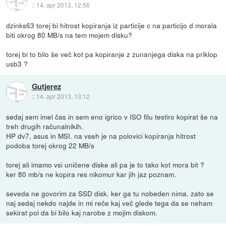
::
14. apr 2013, 12:56
dzinks63 torej bi hitrost kopiranja iz particije c na particijo d morala
biti okrog 80 MB/s na tem mojem disku?
torej bi to bilo še več kot pa kopiranje z zunanjega diska na priklop
usb3 ?
Gutjerez
::
14. apr 2013, 13:12
sedaj sem imel čas in sem eno igrico v ISO filu testiro kopirat še na
treh drugih računalnikih.
HP dv7, asus in MSI. na vseh je na polovici kopiranja hitrost
podoba torej okrog 22 MB/s
torej ali imamo vsi uničene diske ali pa je to tako kot mora bit ?
ker 80 mb/s ne kopira res nikomur kar jih jaz poznam.
seveda ne govorim za SSD disk. ker ga tu nobeden nima. zato se
naj sedaj nekdo najde in mi reče kaj več glede tega da se neham
sekirat pol da bi bilo kaj narobe z mojim diskom.