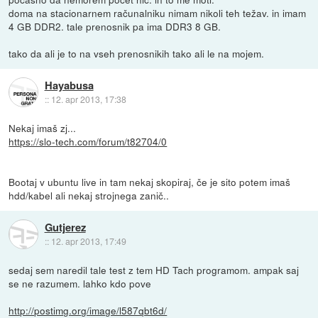
doma na stacionarnem računalniku nimam nikoli teh težav. in imam
4 GB DDR2. tale prenosnik pa ima DDR3 8 GB.
tako da ali je to na vseh prenosnikih tako ali le na mojem.
Hayabusa
::
12. apr 2013, 17:38
Nekaj imaš zj...
https://slo-tech.com/forum/t82704/0
Bootaj v ubuntu live in tam nekaj skopiraj, če je sito potem imaš
hdd/kabel ali nekaj strojnega zanič..
Gutjerez
::
12. apr 2013, 17:49
sedaj sem naredil tale test z tem HD Tach programom. ampak saj
se ne razumem. lahko kdo pove
http://postimg.org/image/l587qbt6d/