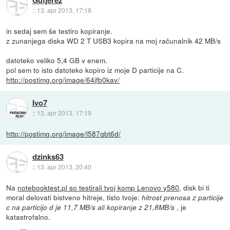
Gutjerez
::
13. apr 2013, 17:18
in sedaj sem še testiro kopiranje.
z zunanjega diska WD 2 T USB3 kopira na moj računalnik 42 MB/s
datoteko veliko 5,4 GB v enem.
pol sem to isto datoteko kopiro iz moje D particije na C.
http://postimg.org/image/64jfb0kav/
Ivo7
::
13. apr 2013, 17:19
http://postimg.org/image/l587qbt6d/
dzinks63
::
13. apr 2013, 20:40
Na
notebooktest.pl so testirali tvoj komp Lenovo y580
, disk bi ti
moral delovati bistveno hitreje, tisto tvoje:
hitrost prenosa z particije
, je
c na particijo d je 11,7 MB/s ali kopiranje z 21,8MB/s
katastrofalno.