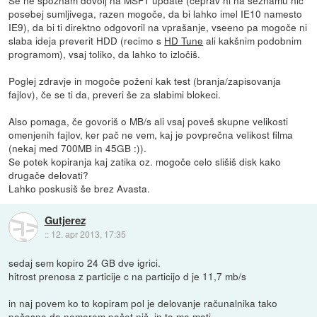
posebej sumljivega, razen mogoče, da bi lahko imel IE10 namesto
IE9), da bi ti direktno odgovoril na vprašanje, vseeno pa mogoče ni
slaba ideja preverit HDD (recimo s
HD Tune
ali kakšnim podobnim
programom), vsaj toliko, da lahko to izločiš.
Poglej zdravje in mogoče poženi kak test (branja/zapisovanja
fajlov), če se ti da, preveri še za slabimi blokeci.
Also pomaga, če govoriš o MB/s ali vsaj poveš skupne velikosti
omenjenih fajlov, ker pač ne vem, kaj je povprečna velikost filma
(nekaj med 700MB in 45GB :)).
Se potek kopiranja kaj zatika oz. mogoče celo slišiš disk kako
drugače delovati?
Lahko poskusiš še brez Avasta.
Gutjerez
::
12. apr 2013, 17:35
sedaj sem kopiro 24 GB dve igrici.
hitrost prenosa z particije c na particijo d je 11,7 mb/s
in naj povem ko to kopiram pol je delovanje računalnika tako
počasno da nemorem počet nič. in to me moti.