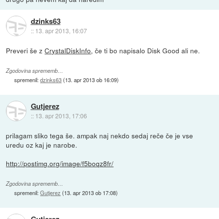
dzinks63
::
13. apr 2013, 16:07
Preveri še z
CrystalDiskInfo
, če ti bo napisalo Disk Good ali ne.
Zgodovina sprememb…
spremenil:
dzinks63
(
13. apr 2013 ob 16:09
)
Gutjerez
::
13. apr 2013, 17:06
prilagam sliko tega še. ampak naj nekdo sedaj reče če je vse
uredu oz kaj je narobe.
http://postimg.org/image/f5boqz8fr/
Zgodovina sprememb…
spremenil:
Gutjerez
(
13. apr 2013 ob 17:08
)