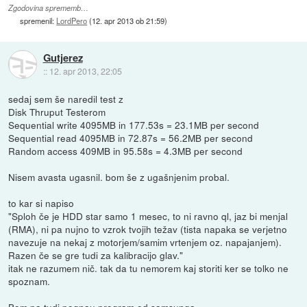
Zgodovina sprememb…
spremenil:
LordPero
(
12. apr 2013 ob 21:59
)
Gutjerez
::
12. apr 2013, 22:05
sedaj sem še naredil test z
Disk Thruput Testerom
Sequential write 4095MB in 177.53s = 23.1MB per second
Sequential read 4095MB in 72.87s = 56.2MB per second
Random access 409MB in 95.58s = 4.3MB per second
Nisem avasta ugasnil. bom še z ugašnjenim probal.
to kar si napiso
"Sploh če je HDD star samo 1 mesec, to ni ravno ql, jaz bi menjal
(RMA), ni pa nujno to vzrok tvojih težav (tista napaka se verjetno
navezuje na nekaj z motorjem/samim vrtenjem oz. napajanjem).
Razen če se gre tudi za kalibracijo glav."
itak ne razumem nič. tak da tu nemorem kaj storiti ker se tolko ne
spoznam.
Bom pa tudi pognau program od samsunga.