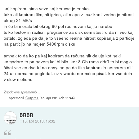
kaj kopiram. nima veze kaj ker vse je enako.
tako ali kopiram film, ali igrico, ali mapo z muzikami vedno je hitrost
okrog 21 MB/s
in če bi moralo bit okrog 60 pol res nevem kaj je narobe
tolko testov in različni programov za disk sem stestiro da ni več kaj
ostalo. zgleda pa da je to vseeno realna hitrost kopiranja z particije
na particijo na mojem 5400rpm disku.
ampak to da ko pa kaj kopiram da računalnik deluje kot neki
komodore to pa nevem kaj bi bilo. ker 8 Gb rama ddr3 to bi moglo
šibat vse en dva tri na easy. ne pa da film kopiram in nemorem niti
24 ur normalno pogledat. oz v wordu normalno pisat. ker vse dela
v slow motionu
Zgodovina sprememb…
spremenil:
Gutjerez
(
15. apr 2013 ob 11:44
)
BRBR
::
15. apr 2013, 16:32