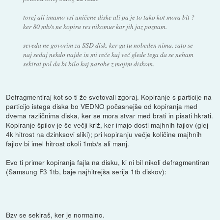
torej ali imamo vsi uničene diske ali pa je to tako kot mora bit ?
ker 80 mb/s ne kopira res nikomur kar jih jaz poznam.
seveda ne govorim za SSD disk. ker ga tu nobeden nima. zato se
naj sedaj nekdo najde in mi reče kaj več glede tega da se neham
sekirat pol da bi bilo kaj narobe z mojim diskom.
Defragmentiraj kot so ti že svetovali zgoraj. Kopiranje s particije na
particijo istega diska bo VEDNO počasnejše od kopiranja med
dvema različnima diska, ker se mora stvar med brati in pisati hkrati.
Kopiranje špilov je še večji križ, ker imajo dosti majhnih fajlov (glej
4k hitrost na dzinksovi sliki); pri kopiranju večje količine majhnih
fajlov bi imel hitrost okoli 1mb/s ali manj.
Evo ti primer kopiranja fajla na disku, ki ni bil nikoli defragmentiran
(Samsung F3 1tb, baje najhitrejša serija 1tb diskov):
Bzv se sekiraš, ker je normalno.