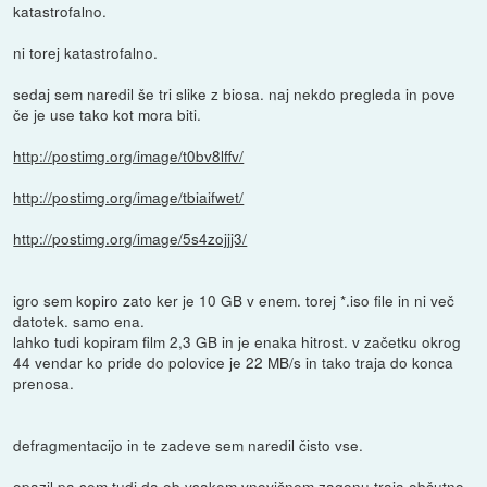
katastrofalno.
ni torej katastrofalno.
sedaj sem naredil še tri slike z biosa. naj nekdo pregleda in pove
če je use tako kot mora biti.
http://postimg.org/image/t0bv8lffv/
http://postimg.org/image/tbiaifwet/
http://postimg.org/image/5s4zojjj3/
igro sem kopiro zato ker je 10 GB v enem. torej *.iso file in ni več
datotek. samo ena.
lahko tudi kopiram film 2,3 GB in je enaka hitrost. v začetku okrog
44 vendar ko pride do polovice je 22 MB/s in tako traja do konca
prenosa.
defragmentacijo in te zadeve sem naredil čisto vse.
opazil pa sem tudi da ob vsakem vnovičnem zagonu traja občutno