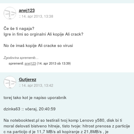
anej123
::
14. apr 2013, 13:38
Če še ti nagaja?
Igre in fimi so orginalni Ali kopije Ali crack?
No če imaš kopije Ali cracke so virusi
Zgodovina sprememb…
spremenil:
anej123
(
14. apr 2013 ob 13:39
)
Gutjerez
::
14. apr 2013, 13:42
torej tako kot je napiso uporabnik
dzinks63 :: včeraj, 20:40:59
Na notebooktest.pl so testirali tvoj komp Lenovo y580, disk bi ti
moral delovati bistveno hitreje, tisto tvoje: hitrost prenosa z particije
c na particijo d je 11,7 MB/s ali kopiranje z 21,8MB/s , je