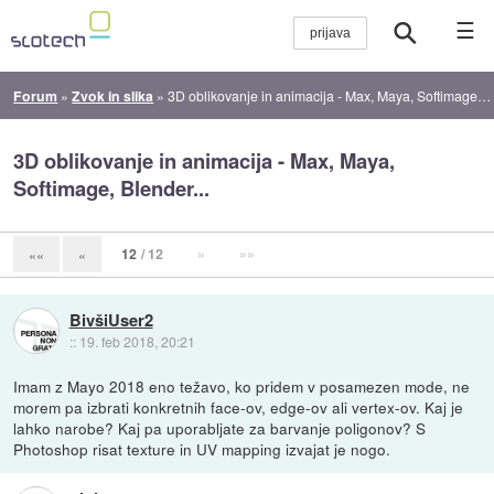
☰
Forum
»
Zvok in slika
»
3D oblikovanje in animacija - Max, Maya, Softimage, Blender...
3D oblikovanje in animacija - Max, Maya,
Softimage, Blender...
12
/ 12
»
»»
««
«
BivšiUser2
::
19. feb 2018, 20:21
Imam z Mayo 2018 eno težavo, ko pridem v posamezen mode, ne
morem pa izbrati konkretnih face-ov, edge-ov ali vertex-ov. Kaj je
lahko narobe? Kaj pa uporabljate za barvanje poligonov? S
Photoshop risat texture in UV mapping izvajat je nogo.