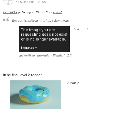
::
25. sep 2019, 20:55
PH03N1X
je
16. sep 2019 ob 18:12
izjavil
:
Ena z začetniškega tutoriala v Blenderju:
Ena z
začetniškega tutoriala v Blenderju 2.8
In še final level 2 render.
L2 Part 5