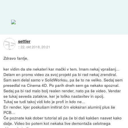
settler
::
22. okt 2018, 20:21
Zdravo fantje,
ker vidim da ste nekateri kar mački v tem. Imam nekaj vprašanj...
Delam en promo video za svoj projekt pa bi rad nekaj zrendiral.
Sam sem delal samo v SolidWorksu, pa še to ne veliko. Sedaj sem
presedlal na Cinema 4D. Po parih dneh sem ga nekako spoznal.
Sedaj pa bi rad malo bolj realen render, nato pa še video. Vendar
se tukaj seveda zatakne, ker je toliko nastavitev in opcij.
Tukaj se tudi takoj vidi kdo je profi in kdo ne...
En render, kjer poskušam imitirat črn eloksiran aluminij plus še
PCB...
Če poznate kak dober tutorial ali pa če bi dali kakšen nasvet kako
dalje. Video bo potem kot nekaka live demontaža celotnega