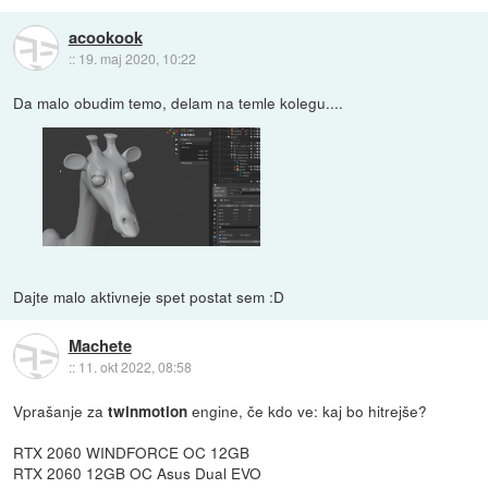
acookook
::
19. maj 2020, 10:22
Da malo obudim temo, delam na temle kolegu....
Dajte malo aktivneje spet postat sem :D
Machete
::
11. okt 2022, 08:58
Vprašanje za
engine, če kdo ve: kaj bo hitrejše?
twinmotion
RTX 2060 WINDFORCE OC 12GB
RTX 2060 12GB OC Asus Dual EVO