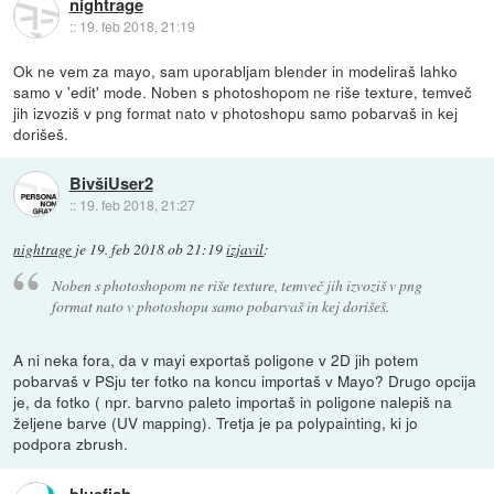
nightrage
::
19. feb 2018, 21:19
Ok ne vem za mayo, sam uporabljam blender in modeliraš lahko
samo v 'edit' mode. Noben s photoshopom ne riše texture, temveč
jih izvoziš v png format nato v photoshopu samo pobarvaš in kej
dorišeš.
BivšiUser2
::
19. feb 2018, 21:27
nightrage
je
19. feb 2018 ob 21:19
izjavil
:
Noben s photoshopom ne riše texture, temveč jih izvoziš v png
format nato v photoshopu samo pobarvaš in kej dorišeš.
A ni neka fora, da v mayi exportaš poligone v 2D jih potem
pobarvaš v PSju ter fotko na koncu importaš v Mayo? Drugo opcija
je, da fotko ( npr. barvno paleto importaš in poligone nalepiš na
željene barve (UV mapping). Tretja je pa polypainting, ki jo
podpora zbrush.
bluefish