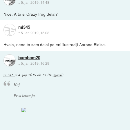
::
5. jan 2019, 14:48
Nice. A to si Crazy frog delal?
mi345
::
5. jan 2019, 15:03
Hvala, nene to sem delal po eni ilustraciji Aarona Blaise.
bambam20
::
5. jan 2019, 16:29
mi345
je
4. jan 2019 ob 15:04
izjavil
:
Hoj,
Prva letosnja,