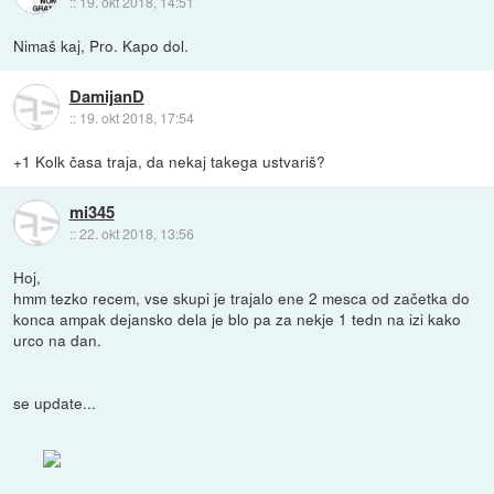
::
19. okt 2018, 14:51
Nimaš kaj, Pro. Kapo dol.
DamijanD
::
19. okt 2018, 17:54
+1 Kolk časa traja, da nekaj takega ustvariš?
mi345
::
22. okt 2018, 13:56
Hoj,
hmm tezko recem, vse skupi je trajalo ene 2 mesca od začetka do
konca ampak dejansko dela je blo pa za nekje 1 tedn na izi kako
urco na dan.
se update...