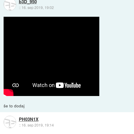
b3D_950
::
16. sep 2019, 19:02
še to dodaj
PH03N1X
::
16. sep 2019, 19:14