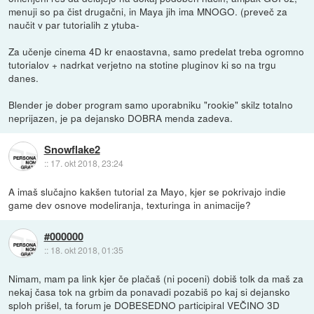
menuji so pa čist drugačni, in Maya jih ima MNOGO. (preveč za
naučit v par tutorialih z ytuba-
Za učenje cinema 4D kr enaostavna, samo predelat treba ogromno
tutorialov + nadrkat verjetno na stotine pluginov ki so na trgu
danes.
Blender je dober program samo uporabniku "rookie" skilz totalno
neprijazen, je pa dejansko DOBRA menda zadeva.
Snowflake2
::
17. okt 2018, 23:24
A imaš slučajno kakšen tutorial za Mayo, kjer se pokrivajo indie
game dev osnove modeliranja, texturinga in animacije?
#000000
::
18. okt 2018, 01:35
Nimam, mam pa link kjer če plačaš (ni poceni) dobiš tolk da maš za
nekaj časa tok na grbim da ponavadi pozabiš po kaj si dejansko
sploh prišel, ta forum je DOBESEDNO participiral VEČINO 3D