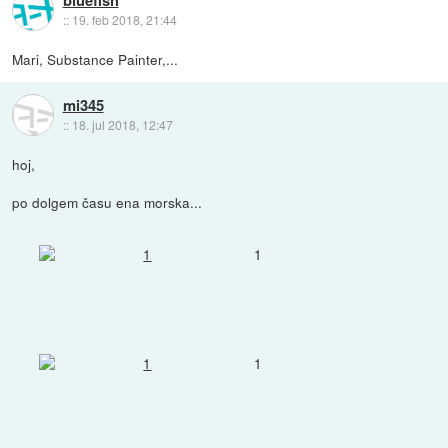
::
19. feb 2018, 21:44
Mari, Substance Painter,...
mi345
::
18. jul 2018, 12:47
hoj,
po dolgem času ena morska...
1
1