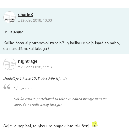
shadeX
::
29. dec 2018, 10:06
Uf, izjemno.
Koliko časa si potreboval za tole? In koliko ur vaje imaš za sabo,
da narediš nekaj takega?
nightrage
::
29. dec 2018, 11:16
shadeX
je
29. dec 2018 ob 10:06
izjavil
:
Uf, izjemno.
Koliko časa si potreboval za tole? In koliko ur vaje imaš za
sabo, da narediš nekaj takega?
Sej ti je napisal, to niso ure ampak leta izkušenj.