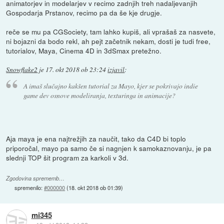
animatorjev in modelarjev v recimo zadnjih treh nadaljevanjih
Gospodarja Prstanov, recimo pa da še kje drugje.
reče se mu pa CGSociety, tam lahko kupiš, ali vprašaš za nasvete,
ni bojazni da bodo rekl, ah pejt začetnik nekam, dosti je tudi free,
tutorialov, Maya, Cinema 4D in 3dSmax pretežno.
Snowflake2
je
17. okt 2018 ob 23:24
izjavil
:
A imaš slučajno kakšen tutorial za Mayo, kjer se pokrivajo indie
game dev osnove modeliranja, texturinga in animacije?
Aja maya je ena najtrežjih za naučit, tako da C4D bi toplo
priporočal, mayo pa samo če si nagnjen k samokaznovanju, je pa
slednji TOP šit program za karkoli v 3d.
Zgodovina sprememb…
spremenilo:
#000000
(
18. okt 2018 ob 01:39
)
mi345