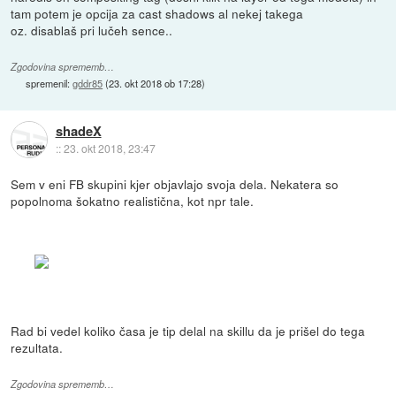
tam potem je opcija za cast shadows al nekej takega
oz. disablaš pri lučeh sence..
Zgodovina sprememb…
spremenil:
gddr85
(
23. okt 2018 ob 17:28
)
shadeX
::
23. okt 2018, 23:47
Sem v eni FB skupini kjer objavlajo svoja dela. Nekatera so
popolnoma šokatno realistična, kot npr tale.
Rad bi vedel koliko časa je tip delal na skillu da je prišel do tega
rezultata.
Zgodovina sprememb…