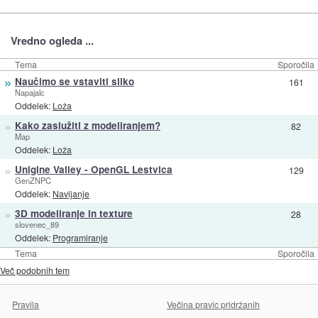
Vredno ogleda ...
Tema
Sporočila
»
Naučimo se vstaviti sliko
161
Napajalc
Oddelek:
Loža
»
Kako zaslužiti z modeliranjem?
82
Map
Oddelek:
Loža
»
Unigine Valley - OpenGL Lestvica
129
GenZNPC
Oddelek:
Navijanje
»
3D modeliranje in texture
28
slovenec_89
Oddelek:
Programiranje
Tema
Sporočila
Več podobnih tem
Pravila
Večina pravic pridržanih