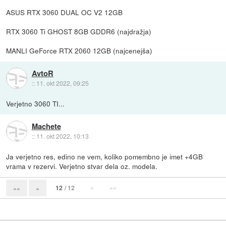
ASUS RTX 3060 DUAL OC V2 12GB
RTX 3060 Ti GHOST 8GB GDDR6 (najdražja)
MANLI GeForce RTX 2060 12GB (najcenejša)
AvtoR
::
11. okt 2022, 09:25
Verjetno 3060 TI...
Machete
::
11. okt 2022, 10:13
Ja verjetno res, edino ne vem, koliko pomembno je imet +4GB
vrama v rezervi. Verjetno stvar dela oz. modela.
12
/ 12
»
»»
««
«