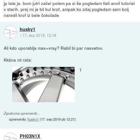
jp tale ja. bom jutri začel potem pa si še pogledam tisti anvil tutorial
v starih. prej mi je bil kul krof, ampak ko zdaj pogledam sem bolj
naredil krof iz bele čokolade
husky1
::
17. sep 2019, 12:18
Ali kdo uporablja max+vray? Rabil bi par nasvetov.
Kkšna mi rata:
1
Zgodovina sprememb…
spremenilo:
husky1
(
17. sep 2019 ob 12:21
)
PH03N1X