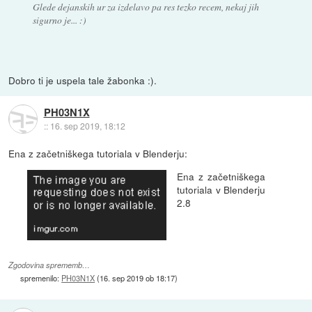
Glede dejanskih ur za izdelavo pa res tezko recem, nekaj jih
sigurno je... :)
Dobro ti je uspela tale žabonka :).
PH03N1X
::
16. sep 2019, 18:12
Ena z začetniškega tutoriala v Blenderju:
Ena z začetniškega
tutoriala v Blenderju
2.8
Zgodovina sprememb…
spremenilo:
PH03N1X
(
16. sep 2019 ob 18:17
)