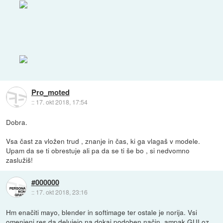
Pro_moted
::
17. okt 2018, 17:54
Dobra.
Vsa čast za vložen trud , znanje in čas, ki ga vlagaš v modele.
Upam da se ti obrestuje ali pa da se ti še bo , si nedvomno
zaslužiš!
#000000
::
17. okt 2018, 23:16
Hm enačiti mayo, blender in softimage ter ostale je norija. Vsi
omenjeni res da delujejo na dokaj podoben način, ampak GUI oz,