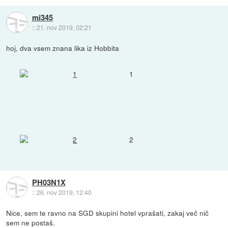
mi345
::
21. nov 2019, 02:21
hoj, dva vsem znana lika iz Hobbita
1
2
PH03N1X
::
26. nov 2019, 12:40
Nice, sem te ravno na SGD skupini hotel vprašati, zakaj več nič
sem ne postaš.