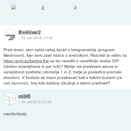
2
BivšiUser2
::
23. sep 2018, 14:49
Pred dnevi, sem začel nekaj šarati s fotogrametrija (program
Meshroom), kjer sem zajel mizico s svečnikom. Rezultat je viden na
https://prnt.sc/kxotyg.Kaj
se da narediti z osvetlitvijo smislu DIY
(običen smartphone in par luči)? Motijo me predvsem sence in
variabilnost svetlobe (območja 1 in 2, tretje je posledica premalo
shootov). V bodoče se imam pozabavati tudi s kakimi bučami (za
noč čarovnic). Ima kdo kakšne izkušnje s takimi predmeti?
mi345
::
16. okt 2018, 21:09
mantis/study