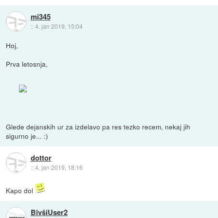
mi345
::
4. jan 2019, 15:04
Hoj,
Prva letosnja,
Glede dejanskih ur za izdelavo pa res tezko recem, nekaj jih
sigurno je... :)
dottor
::
4. jan 2019, 18:16
Kapo dol
BivšiUser2