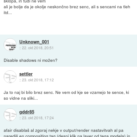
sklopa, in tudi ne vem
ali je bolje da je okolje neskončno brez senc, ali s sencami na tleh
itd...
Unknown_001
::
22. okt 2018, 20:51
Disable shadows ni možen?
settler
::
23. okt 2018, 17:12
Ja to naj bi bilo brez senc. Ne vem od kje se vzamejo te sence, ki
so vidne na sliki...
gddr85
::
23. okt 2018, 17:24
afair disablaš al zgoraj nekje v output/render nastavitvah al pa
narediš en compositing tag (desni klik na layer od tega modela) in