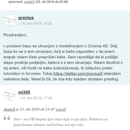
spremenil:
shadeX
(
23. okt 2018 ob 23:48
)
grenius
::
14. nov 2018, 16:35
Pozdravljeni,
v prostem času se ukvarjam z modeliranjem v Cinema 4D. Dalj
časa ko se s tem ukvarjam, bolj si želim zaposlitev v tej smeri,
ampak nisem čisto prepričan kako. Sem razmišljal da bi pošiljal
slepe prošnje podjetjim, katera s s tem ukvarjajo. Nisem študiral v
tej smeri, niti hodil na kaka izobraževanja, le izključno preko
tutorialov in forumov. Tukaj
https://twitter.com/grenius3
objavljam
nekatera dela. Vesel bi bil, če ima kdo kakšen dodaten predlog.
mi345
::
14. nov 2018, 17:44
shadeX
je
23. okt 2018 ob 23:47
izjavil
:
Sem v eni FB skupini kjer objavlajo svoja dela. Nekatera so
popolnoma šokatno realistična, kot npr tale.