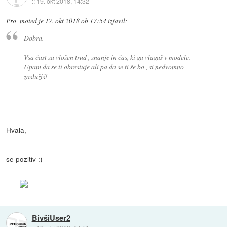
::
19. okt 2018, 14:32
Pro_moted
je
17. okt 2018 ob 17:54
izjavil
:
Dobra.
Vsa čast za vložen trud , znanje in čas, ki ga vlagaš v modele.
Upam da se ti obrestuje ali pa da se ti še bo , si nedvomno
zaslužiš!
Hvala,
se pozitiv :)
BivšiUser2