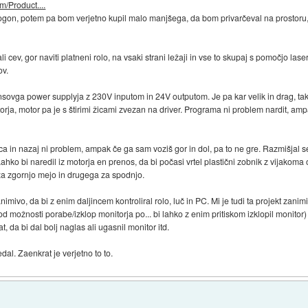
m/Product....
ogon, potem pa bom verjetno kupil malo manjšega, da bom privarčeval na prostoru, 
 cev, gor naviti platneni rolo, na vsaki strani ležaji in vse to skupaj s pomočjo la
ov.
vga power supplyja z 230V inputom in 24V outputom. Je pa kar velik in drag, tako 
rja, motor pa je s štirimi žicami zvezan na driver. Programa ni problem nardit, amp
ca in nazaj ni problem, ampak če ga sam voziš gor in dol, pa to ne gre. Razmišjal 
ahko bi naredil iz motorja en prenos, da bi počasi vrtel plastični zobnik z vijakoma o
 za zgornjo mejo in drugega za spodnjo.
animivo, da bi z enim daljincem kontroliral rolo, luč in PC. Mi je tudi ta projekt zanimi
d možnosti porabe/izklop monitorja po... bi lahko z enim pritiskom izklopil monitor)
, da bi dal bolj naglas ali ugasnil monitor itd.
al. Zaenkrat je verjetno to to.