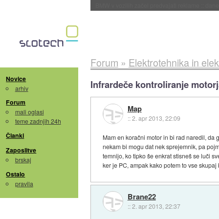
BMW v vozilih začel predvajati reklame
::
dane
Forum
»
Elektrotehnika in elek
Novice
Infrardeče kontroliranje motor
arhiv
Forum
Map
mali oglasi
::
2. apr 2013, 22:09
teme zadnjih 24h
Članki
Mam en koračni motor in bi rad naredil, da ga
nekam bi mogu dat nek sprejemnik, pa pojma n
Zaposlitve
temnijo, ko tipko še enkrat stisneš se luči s
brskaj
ker je PC, ampak kako potem to vse skupaj k
Ostalo
pravila
Brane22
::
2. apr 2013, 22:37