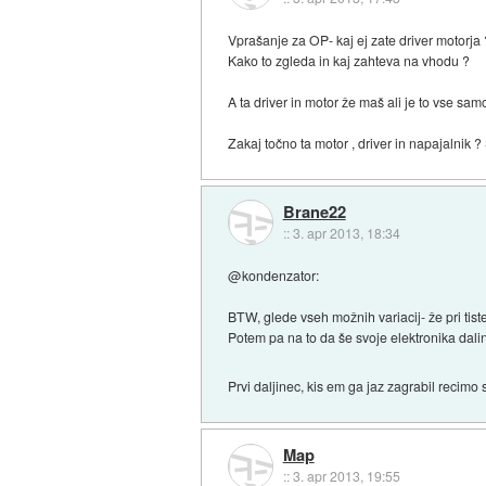
Vprašanje za OP- kaj ej zate driver motorja
Kako to zgleda in kaj zahteva na vhodu ?
A ta driver in motor že maš ali je to vse sa
Zakaj točno ta motor , driver in napajalnik ? 
Brane22
::
3. apr 2013, 18:34
@kondenzator:
BTW, glede vseh možnih variacij- že pri tist
Potem pa na to da še svoje elektronika dali
Prvi daljinec, kis em ga jaz zagrabil recimo
Map
::
3. apr 2013, 19:55