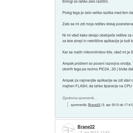
timingi so lahko zelo različni.
Poleg tega je zelo velika razlika med tem d
Zato se mi zdi moja rešitev dokaj posrečena 
Ni mi všeč kako delajo obstoječe rešitve za 
za tele simpl in nekritične aplikacije je tudi 
Kar se malih mikromilnikov tiče, všeč mi j
Ampak problem so poceni razvojna orodja. T
okvirih tega pa recimo PIC24...33 ( bivše ds
Ampak za najmanjše aplikacije se zdi stari 
majhen FLASH, da lahko šparanje na CPU 
Zgodovina sprememb…
spremenilo:
Brane22
(
3. apr 2013 ob 17:41
Brane22
::
3. apr 2013, 17:43