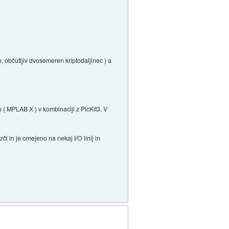
n, občutljiv dvosemeren kriptodaljinec ) a
( MPLAB X ) v kombinaciji z PicKit3. V
i in je omejeno na nekaj I/O linij in