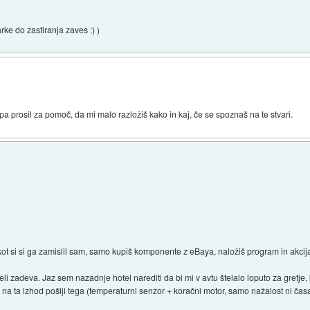
ke do zastiranja zaves :) )
e pa prosil za pomoč, da mi malo razložiš kako in kaj, če se spoznaš na te stvari.
kot si si ga zamislil sam, samo kupiš komponente z eBaya, naložiš program in akcij
eli zadeva. Jaz sem nazadnje hotel narediti da bi mi v avtu štelalo loputo za gretj
 na ta izhod pošlji tega (temperaturni senzor + koračni motor, samo nažalost ni čas