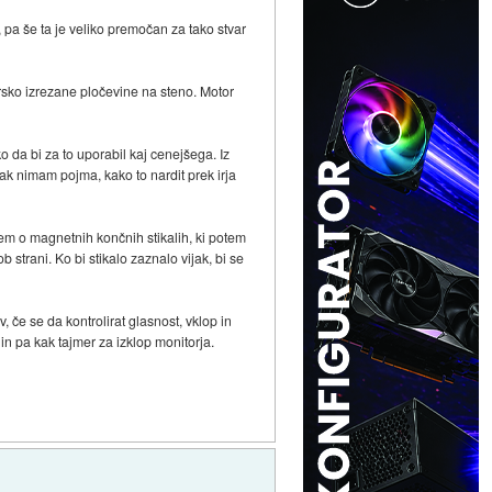
pa še ta je veliko premočan za tako stvar
sersko izrezane pločevine na steno. Motor
da bi za to uporabil kaj cenejšega. Iz
ak nimam pojma, kako to nardit prek irja
sem o magnetnih končnih stikalih, ki potem
b strani. Ko bi stikalo zaznalo vijak, bi se
v, če se da kontrolirat glasnost, vklop in
 in pa kak tajmer za izklop monitorja.