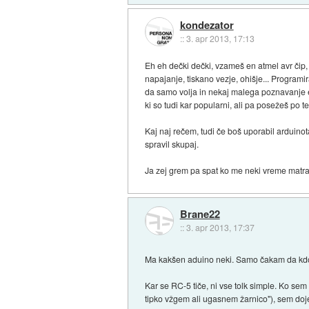
kondezator
::
3. apr 2013, 17:13
Eh eh dečki dečki, vzameš en atmel avr čip
napajanje, tiskano vezje, ohišje... Program
da samo volja in nekaj malega poznavanje el
ki so tudi kar popularni, ali pa posežeš po t
Kaj naj rečem, tudi če boš uporabil arduinot
spravil skupaj.
Ja zej grem pa spat ko me neki vreme matra,
Brane22
::
3. apr 2013, 17:37
Ma kakšen aduino neki. Samo čakam da kdo 
Kar se RC-5 tiče, ni vse tolk simple. Ko se
tipko vžgem ali ugasnem žarnico"), sem dojel