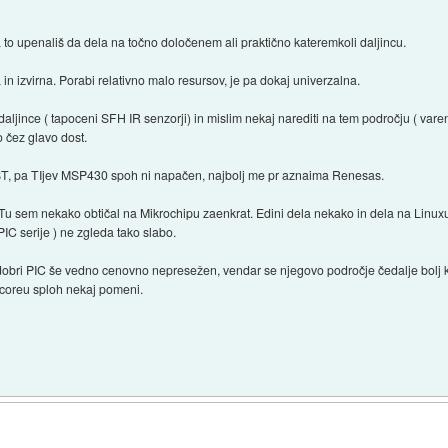
a to upenališ da dela na točno določenem ali praktično kateremkoli daljincu.
in izvirna. Porabi relativno malo resursov, je pa dokaj univerzalna.
daljince ( tapoceni SFH IR senzorji) in mislim nekaj narediti na tem področju ( vare
to čez glavo dost.
e ST, pa TIjev MSP430 spoh ni napačen, najbolj me pr aznaima Renesas.
u sem nekako obtičal na Mikrochipu zaenkrat. Edini dela nekako in dela na Linuxu 
PIC serije ) ne zgleda tako slabo.
dobri PIC še vedno cenovno nepresežen, vendar se njegovo področje čedalje bolj krč
coreu sploh nekaj pomeni.
)