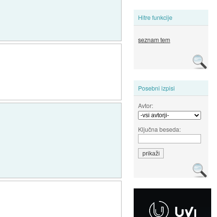
Hitre funkcije
seznam tem
Posebni izpisi
Avtor:
Ključna beseda: