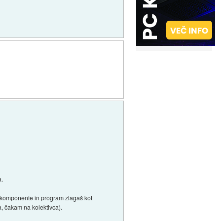
a.
e, komponente in program zlagaš kot
a, čakam na kolektivca).