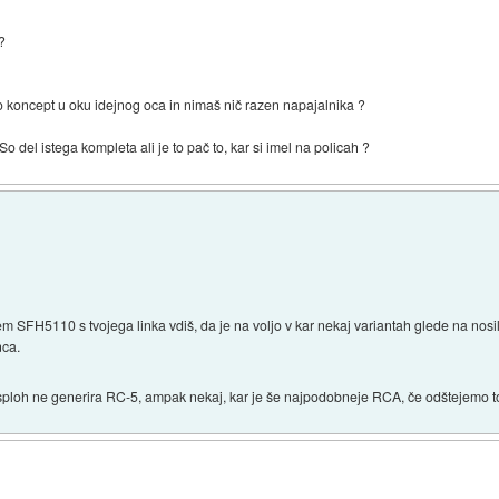
 ?
mo koncept u oku idejnog oca in nimaš nič razen napajalnika ?
So del istega kompleta ali je to pač to, kar si imel na policah ?
em SFH5110 s tvojega linka vdiš, da je na voljo v kar nekaj variantah glede na nos
nca.
 sploh ne generira RC-5, ampak nekaj, kar je še najpodobneje RCA, če odštejemo to,