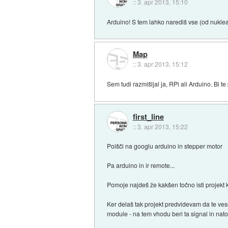
::
3. apr 2013, 15:10
Arduino! S tem lahko narediš vse (od nuklear
Map
::
3. apr 2013, 15:12
Sem tudi razmišljal ja, RPi ali Arduino. Bi t
first_line
::
3. apr 2013, 15:22
Poišči na googlu arduino in stepper motor
Pa arduino in ir remote...
Pomoje najdeš že kakšen točno isti projekt 
Ker delaš tak projekt predvidevam da te ves
module - na tem vhodu beri ta signal in nato