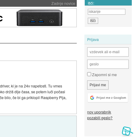
Išči:
Zadnje novice
Prijava
Zapomni si me
driver, ki je na 24v napetosti. Tu vmes
ko držiš dlje časa, se potem luči počasi
e bilo, če bi ga priklopil Raspberry Pija,
nov uporabnik
pozabili geslo?