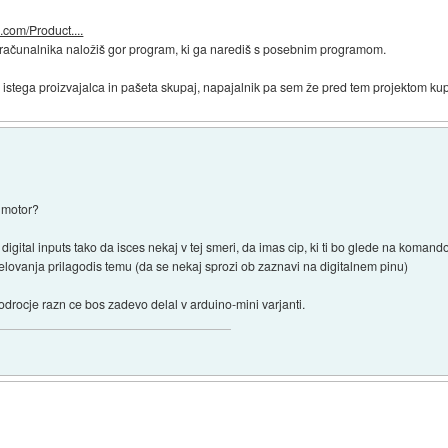
.com/Product....
 računalnika naložiš gor program, ki ga narediš s posebnim programom.
d istega proizvajalca in pašeta skupaj, napajalnik pa sem že pred tem projektom kup
& motor?
gital inputs tako da isces nekaj v tej smeri, da imas cip, ki ti bo glede na komand
delovanja prilagodis temu (da se nekaj sprozi ob zaznavi na digitalnem pinu)
odrocje razn ce bos zadevo delal v arduino-mini varjanti.