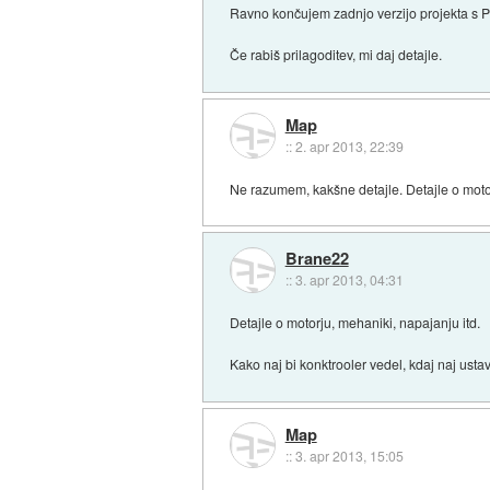
Ravno končujem zadnjo verzijo projekta s P
Če rabiš prilagoditev, mi daj detajle.
Map
::
2. apr 2013, 22:39
Ne razumem, kakšne detajle. Detajle o mot
Brane22
::
3. apr 2013, 04:31
Detajle o motorju, mehaniki, napajanju itd.
Kako naj bi konktrooler vedel, kdaj naj ustav
Map
::
3. apr 2013, 15:05