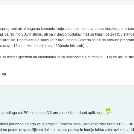
, sprogramiraš atmego na komuniciranje z zunanjim drijavrjem za korakarja in z s
iraš pa recimo v AVR studiu, ali pa v Bascomu(tukaj imaš že knjižnice za RC5 standa
ktronike. Prideš ceneje skozi kot z arduinotom. Seveda se pa da arduino programira
exasovih 16bitnih kontrolerjih msp430(malo trši oreh)....
a se moraš spoznati na elekrtoniko in na močnostno elektroniko.... Lej če nisi te st
 ajt.
predlaga cel PC z realtime OS-om za tolk braindead aplikacijo.
m dobil podobno nalogo za ta projekt ( "hočem nekaj, kar lahko zdresiram s POLJUB
 na prvem razpoložljivem daljincu, da se praksa in teorija lahko zelo razlikujeta. N