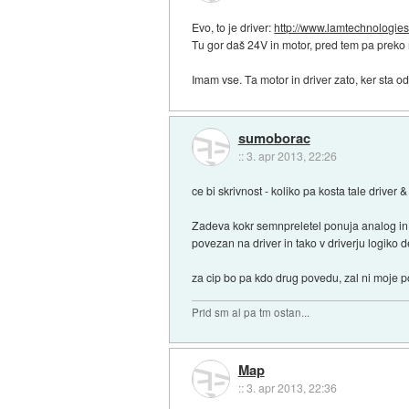
Evo, to je driver:
http://www.lamtechnologies
Tu gor daš 24V in motor, pred tem pa preko
Imam vse. Ta motor in driver zato, ker sta o
sumoborac
::
3. apr 2013, 22:26
ce bi skrivnost - koliko pa kosta tale driver 
Zadeva kokr semnpreletel ponuja analog in di
povezan na driver in tako v driverju logiko 
za cip bo pa kdo drug povedu, zal ni moje p
Prid sm al pa tm ostan...
Map
::
3. apr 2013, 22:36