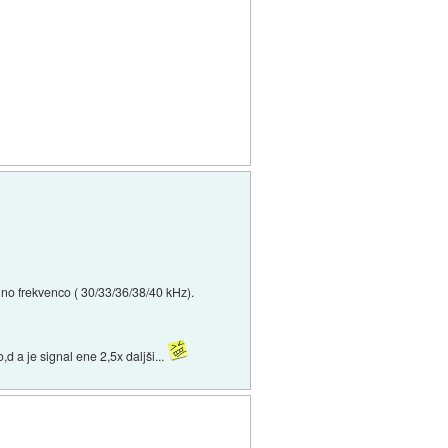
ilno frekvenco ( 30/33/36/38/40 kHz).
d a je signal ene 2,5x daljši...