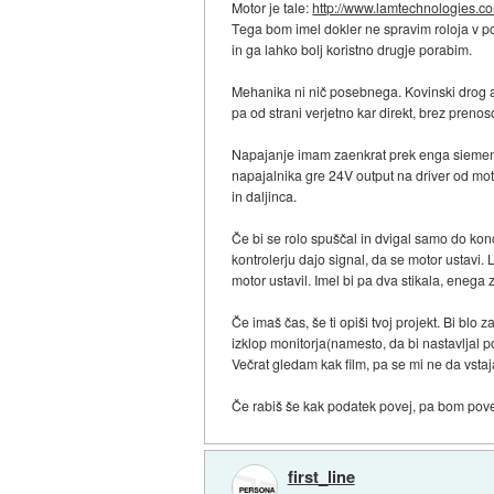
Motor je tale:
http://www.lamtechnologies.co
Tega bom imel dokler ne spravim roloja v p
in ga lahko bolj koristno drugje porabim.
Mehanika ni nič posebnega. Kovinski drog ali
pa od strani verjetno kar direkt, brez prenos
Napajanje imam zaenkrat prek enga siemenso
napajalnika gre 24V output na driver od moto
in daljinca.
Če bi se rolo spuščal in dvigal samo do kon
kontrolerju dajo signal, da se motor ustavi. L
motor ustavil. Imel bi pa dva stikala, enega
Če imaš čas, še ti opiši tvoj projekt. Bi blo z
izklop monitorja(namesto, da bi nastavljal po
Večrat gledam kak film, pa se mi ne da vstajat
Če rabiš še kak podatek povej, pa bom poved
first_line