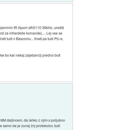
prejemnim IR čipom sfh5110 36kHz, urediš
rd za infrardeče komande).... Lej vse se
ti tudi v Bascomu... Imaš pa tudi Pic-e,
roke bo kar nekaj zajebancij predno boš
NIM daljincem, da lahko z njim s poljubno
e samo da je zunaj žnj protokolov, tudi