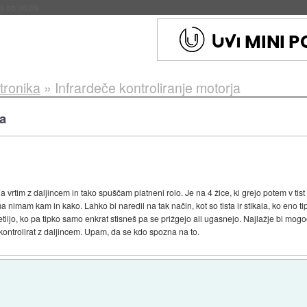
s ob 06:09
tronika
»
Infrardeče kontroliranje motorja
ja
 vrtim z daljincem in tako spuščam platneni rolo. Je na 4 žice, ki grejo potem v tist 
imam kam in kako. Lahko bi naredil na tak način, kot so tista ir stikala, ko eno tip
vetlijo, ko pa tipko samo enkrat stisneš pa se prižgejo ali ugasnejo. Najlažje bi mogoč
ontrolirat z daljincem. Upam, da se kdo spozna na to.