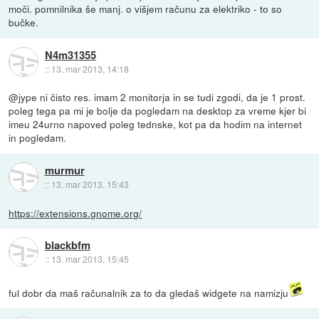
moči. pomnilnika še manj. o višjem računu za elektriko - to so
bučke.
N4m31355
::
13. mar 2013, 14:18
@jype ni čisto res. imam 2 monitorja in se tudi zgodi, da je 1 prost.
poleg tega pa mi je bolje da pogledam na desktop za vreme kjer bi
imeu 24urno napoved poleg tednske, kot pa da hodim na internet
in pogledam.
murmur
::
13. mar 2013, 15:43
https://extensions.gnome.org/
blackbfm
::
13. mar 2013, 15:45
ful dobr da maš računalnik za to da gledaš widgete na namizju