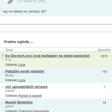
::
14. mar 2013, 12:53
saj ne delaš na namizju ali?
Vredno ogleda ...
Tema
Sporočila
!
Ko Slo-tech.ovci svoj wallpaper na ogled postavijo!
2070
V-i-p
Oddelek:
Loža
»
Pokažite svoje namizje!
710
iNooby
Oddelek:
Loža
»
več uporabniških računov
7
anika87
Oddelek:
Pomoč in nasveti
»
Neural Networks
10
gzibret
Oddelek:
Znanost in tehnologija