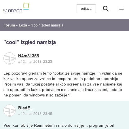
☰
Forum
»
Loža
»
"cool" izgled namizja
"cool" izgled namizja
N4m31355
::
12. mar 2013, 23:23
Lep pozdrav! gledam temo "pokatize svoje namizje, in vidim da se
kar veliko appov za vreme in temperaturo in podobno uporablja.
Prosim vas, da tukaj postate slikco screena in za vse napisete kaj
ste uporabili in kako. predvsem me zanimajo linux zasloni, toda to
ne pomeni da windows niso zaželjeni.
BladE_
::
12. mar 2013, 23:45
Vse, kar rabiš je
Rainmeter
in malo domišljije... program je bil