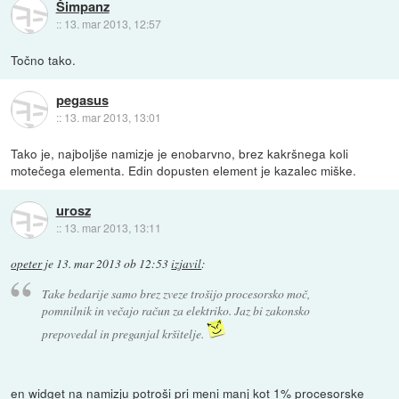
Šimpanz
::
13. mar 2013, 12:57
Točno tako.
pegasus
::
13. mar 2013, 13:01
Tako je, najboljše namizje je enobarvno, brez kakršnega koli
motečega elementa. Edin dopusten element je kazalec miške.
urosz
::
13. mar 2013, 13:11
opeter
je
13. mar 2013 ob 12:53
izjavil
:
Take bedarije samo brez zveze trošijo procesorsko moč,
pomnilnik in večajo račun za elektriko. Jaz bi zakonsko
prepovedal in preganjal kršitelje.
en widget na namizju potroši pri meni manj kot 1% procesorske