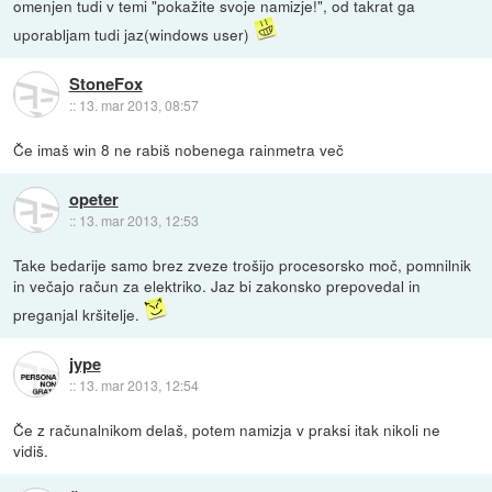
omenjen tudi v temi "pokažite svoje namizje!", od takrat ga
uporabljam tudi jaz(windows user)
StoneFox
::
13. mar 2013, 08:57
Če imaš win 8 ne rabiš nobenega rainmetra več
opeter
::
13. mar 2013, 12:53
Take bedarije samo brez zveze trošijo procesorsko moč, pomnilnik
in večajo račun za elektriko. Jaz bi zakonsko prepovedal in
preganjal kršitelje.
jype
::
13. mar 2013, 12:54
Če z računalnikom delaš, potem namizja v praksi itak nikoli ne
vidiš.