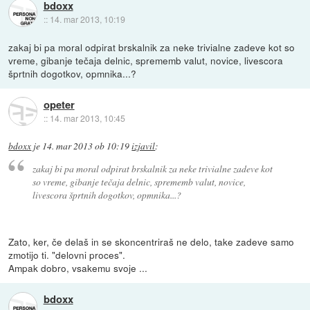
bdoxx
::
14. mar 2013, 10:19
zakaj bi pa moral odpirat brskalnik za neke trivialne zadeve kot so
vreme, gibanje tečaja delnic, sprememb valut, novice, livescora
šprtnih dogotkov, opmnika...?
opeter
::
14. mar 2013, 10:45
bdoxx
je
14. mar 2013 ob 10:19
izjavil
:
zakaj bi pa moral odpirat brskalnik za neke trivialne zadeve kot
so vreme, gibanje tečaja delnic, sprememb valut, novice,
livescora šprtnih dogotkov, opmnika...?
Zato, ker, če delaš in se skoncentriraš ne delo, take zadeve samo
zmotijo ti. "delovni proces".
Ampak dobro, vsakemu svoje ...
bdoxx