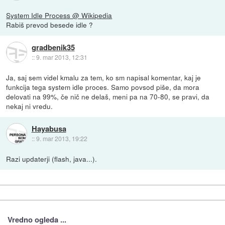
System Idle Process @ Wikipedia
Rabiš prevod besede idle ?
gradbenik35
::
9. mar 2013, 12:31
Ja, saj sem videl kmalu za tem, ko sm napisal komentar, kaj je
funkcija tega system idle proces. Samo povsod piše, da mora
delovati na 99%, če nič ne delaš, meni pa na 70-80, se pravi, da
nekaj ni vredu.
Hayabusa
::
9. mar 2013, 19:22
Razi updaterji (flash, java...).
Vredno ogleda ...