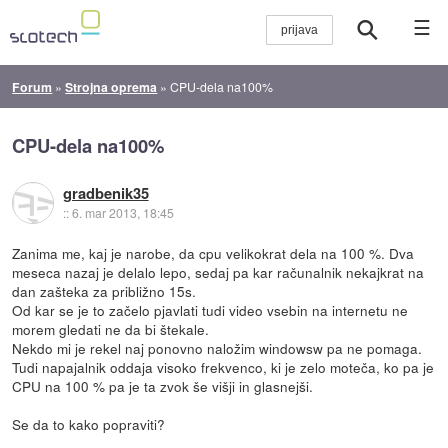
☰
Forum
»
Strojna oprema
»
CPU-dela na100%
CPU-dela na100%
gradbenik35
::
6. mar 2013, 18:45
Zanima me, kaj je narobe, da cpu velikokrat dela na 100 %. Dva
meseca nazaj je delalo lepo, sedaj pa kar računalnik nekajkrat na
dan zašteka za približno 15s.
Od kar se je to začelo pjavlati tudi video vsebin na internetu ne
morem gledati ne da bi štekale.
Nekdo mi je rekel naj ponovno naložim windowsw pa ne pomaga.
Tudi napajalnik oddaja visoko frekvenco, ki je zelo moteča, ko pa je
CPU na 100 % pa je ta zvok še višji in glasnejši.
Se da to kako popraviti?