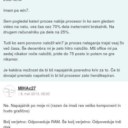
Imam pa win7.
Sem pogledal kateri proces nabija procesor in ko sem gledam
video na netu, ves čas cez 70% dela ineternetni brskalnik. Na
drugem računalniku pa dela na 25%.
Tudi ko sem ponovno naložil win7 je proces nalaganja trajal vsaj 5x
več časa, Še decembra mi je zelo hitro naložilo. MS office mi pa
sedaj nikakor noče naložiti, pride do 75 posto in potem ne gre
nikamor.
Je kakšna možnost da bi bil napajalnik posredno kriv za to. Če bi
dovajal premalo napetosti in bi bil procesor zato hendikepiran.
MIHAc27
::
8. mar 2013, 08:30
Ne. Napajalnik po moje ni (razen če imaš res veliko komponent in
hudo grafično)
Bolj verjetno: Odpoveduje RAM. Še bolj verjetno: Odpoveduje trdi
disk.