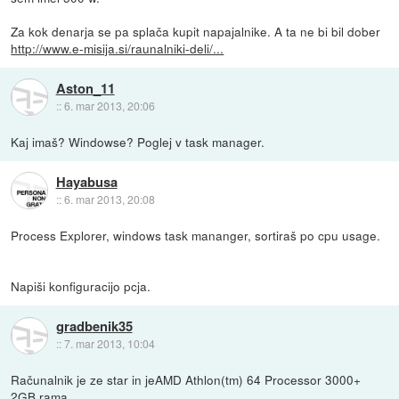
Za kok denarja se pa splača kupit napajalnike. A ta ne bi bil dober
http://www.e-misija.si/raunalniki-deli/...
Aston_11
::
6. mar 2013, 20:06
Kaj imaš? Windowse? Poglej v task manager.
Hayabusa
::
6. mar 2013, 20:08
Process Explorer, windows task mananger, sortiraš po cpu usage.
Napiši konfiguracijo pcja.
gradbenik35
::
7. mar 2013, 10:04
Računalnik je ze star in jeAMD Athlon(tm) 64 Processor 3000+
2GB rama