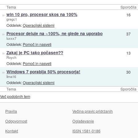
Tema
Sporočila
»
win 10 pro, procesor skos na 100%
16
gregc1
Oddelek:
Operacijski sistemi
»
Procesor deluje na ~100%, ne glede na uporabo
37
luxxx7
Oddelek:
Pomoč in nasveti
»
Zakaj je PC tako počasen??
13
Roych
Oddelek:
Pomoč in nasveti
»
Windows 7 porablja 50% procesorja!
30
lima16
Oddelek:
Operacijski sistemi
Tema
Sporočila
Več podobnih tem
Pravila
Večina pravic pridržanih
Odgovornost
Oglaševanje
Kontakt
ISSN 1581-0186