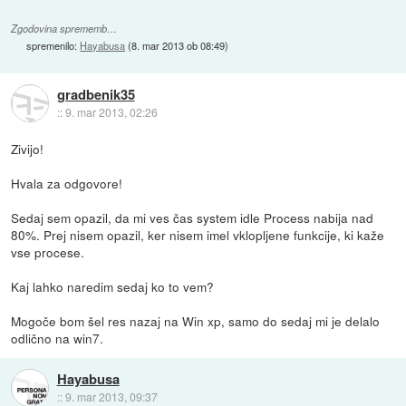
Zgodovina sprememb…
spremenilo:
Hayabusa
(
8. mar 2013 ob 08:49
)
gradbenik35
::
9. mar 2013, 02:26
Zivijo!
Hvala za odgovore!
Sedaj sem opazil, da mi ves čas system idle Process nabija nad
80%. Prej nisem opazil, ker nisem imel vklopljene funkcije, ki kaže
vse procese.
Kaj lahko naredim sedaj ko to vem?
Mogoče bom šel res nazaj na Win xp, samo do sedaj mi je delalo
odlično na win7.
Hayabusa
::
9. mar 2013, 09:37