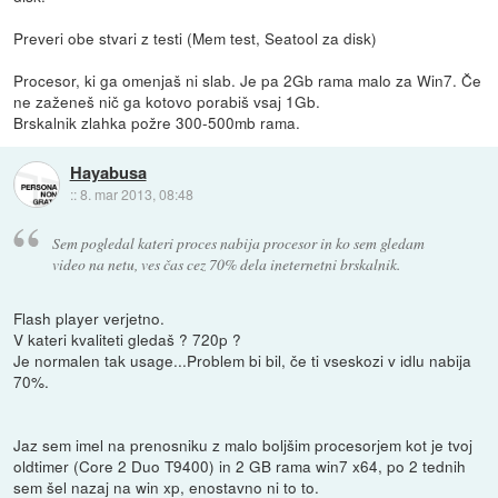
Preveri obe stvari z testi (Mem test, Seatool za disk)
Procesor, ki ga omenjaš ni slab. Je pa 2Gb rama malo za Win7. Če
ne zaženeš nič ga kotovo porabiš vsaj 1Gb.
Brskalnik zlahka požre 300-500mb rama.
Hayabusa
::
8. mar 2013, 08:48
Sem pogledal kateri proces nabija procesor in ko sem gledam
video na netu, ves čas cez 70% dela ineternetni brskalnik.
Flash player verjetno.
V kateri kvaliteti gledaš ? 720p ?
Je normalen tak usage...Problem bi bil, če ti vseskozi v idlu nabija
70%.
Jaz sem imel na prenosniku z malo boljšim procesorjem kot je tvoj
oldtimer (Core 2 Duo T9400) in 2 GB rama win7 x64, po 2 tednih
sem šel nazaj na win xp, enostavno ni to to.