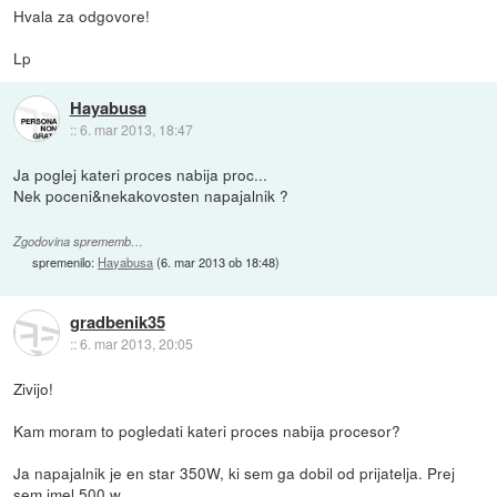
Hvala za odgovore!
Lp
Hayabusa
::
6. mar 2013, 18:47
Ja poglej kateri proces nabija proc...
Nek poceni&nekakovosten napajalnik ?
Zgodovina sprememb…
spremenilo:
Hayabusa
(
6. mar 2013 ob 18:48
)
gradbenik35
::
6. mar 2013, 20:05
Zivijo!
Kam moram to pogledati kateri proces nabija procesor?
Ja napajalnik je en star 350W, ki sem ga dobil od prijatelja. Prej
sem imel 500 w.