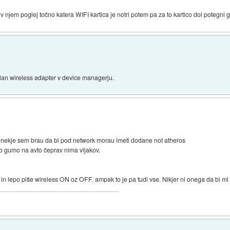
v njem poglej točno katera WIFI kartica je notri potem pa za to kartico dol potegni g
ejblan wireless adapter v device managerju.
. nekje sem brau da bi pod network morau imeti dodane not atheros
ro gumo na avto čeprav nima vijakov.
 in lepo piše wireless ON oz OFF. ampak to je pa tudi vse. Nikjer ni onega da bi mi