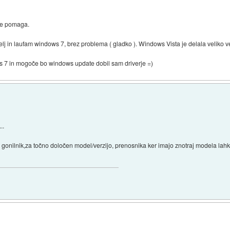
oče pomaga.
telj in laufam windows 7, brez problema ( gladko ). Windows Vista je delala veliko 
 7 in mogoče bo windows update dobil sam driverje =)
..
i gonilnik,za točno določen model/verzijo, prenosnika ker imajo znotraj modela lahk