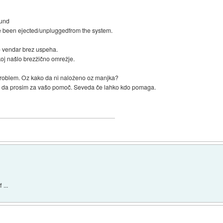
ound
ve been ejected/unpluggedfrom the system.
no vendar brez uspeha.
koj našlo brezžično omrežje.
problem. Oz kako da ni naloženo oz manjka?
ako da prosim za vašo pomoč. Seveda če lahko kdo pomaga.
 ...