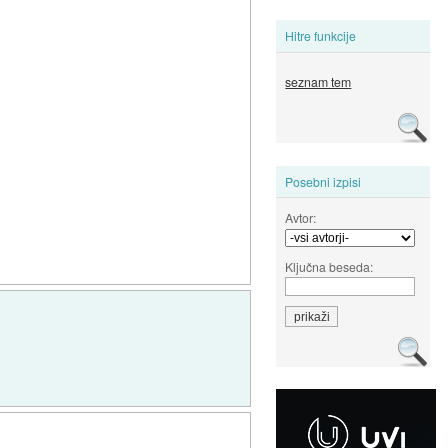
Hitre funkcije
seznam tem
Posebni izpisi
Avtor:
Ključna beseda: