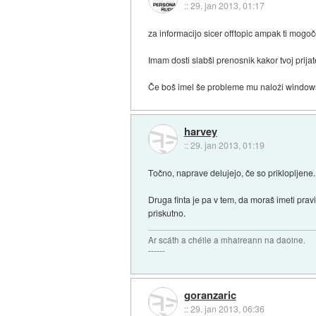
::
29. jan 2013, 01:17
za informacijo sicer offtopic ampak ti mog
Imam dosti slabši prenosnik kakor tvoj prija
Če boš imel še probleme mu naloži windows
harvey
::
29. jan 2013, 01:19
Točno, naprave delujejo, če so priklopljene..
Druga finta je pa v tem, da moraš imeti prav
priskutno.
Ar scáth a chéile a mhaireann na daoine.
------
goranzaric
::
29. jan 2013, 06:36