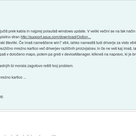
ljučiš prek kabla in najprej polaufaš windows update. V veliki večini se na tak način
spletno stran
http://support.asus.com/download/Option...
jski številki. Če imaš nameščene win7 x64, lahko namestiš tudi driverje za visto x64
rezžično mrežno kartico več driverjev različnih proizvjalcev, in če ne veš kaj imaš, 
zipaš v določeno mapo, potem pa greš v deviceManager, klikneš na napravo, ki je bre
dnjih bi morala zagotovo rešiti tvoj problem.
režno kartico ...
28
)