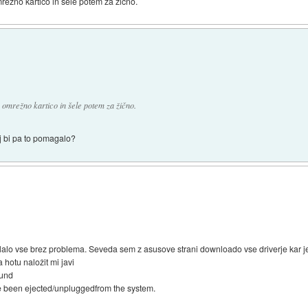
mrežno kartico in šele potem za žično.
o omrežno kartico in šele potem za žično.
aj bi pa to pomagalo?
elalo vse brez problema. Seveda sem z asusove strani downloado vse driverje kar 
 hotu naložit mi javi
ound
ve been ejected/unpluggedfrom the system.