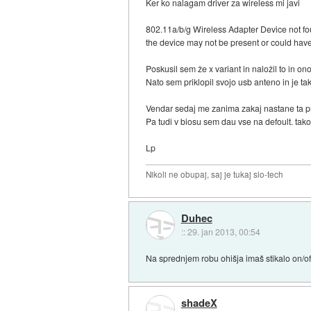
Ker ko nalagam driver za wireless mi javi
802.11a/b/g Wireless Adapter Device not f
the device may not be present or could ha
Poskusil sem že x variant in naložil to in o
Nato sem priklopil svojo usb anteno in je ta
Vendar sedaj me zanima zakaj nastane ta 
Pa tudi v biosu sem dau vse na defoult. t
Lp
Nikoli ne obupaj, saj je tukaj slo-tech
Duhec
::
29. jan 2013, 00:54
Na sprednjem robu ohišja imaš stikalo on/off
shadeX