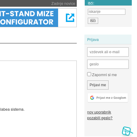
Išči:
Zadnje novice
Prijava
Zapomni si me
slabea sistema.
nov uporabnik
pozabili geslo?