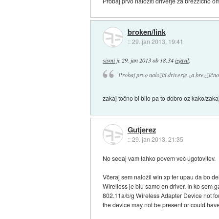
Probaj prvo naložiti driverje za brezžično o
broken/link
::
29. jan 2013, 19:41
sismi
je
29. jan 2013 ob 18:34
izjavil
:
Probaj prvo naložiti driverje za brezžičn
zakaj točno bi bilo pa to dobro oz kako/zak
Gutjerez
::
29. jan 2013, 21:35
No sedaj vam lahko povem več ugotovitev.
Včeraj sem naložil win xp ter upau da bo d
Wirelless je biu samo en driver. In ko sem ga
802.11a/b/g Wireless Adapter Device not f
the device may not be present or could ha