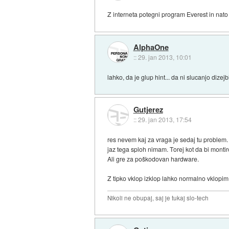
Z interneta potegni program Everest in nato 
AlphaOne
::
29. jan 2013, 10:01
lahko, da je glup hint... da ni slucanjo diz
Gutjerez
::
29. jan 2013, 17:54
res nevem kaj za vraga je sedaj tu problem
jaz tega sploh nimam. Torej kot da bi monti
Ali gre za poškodovan hardware.
Z tipko vklop izklop lahko normalno vklopim
Nikoli ne obupaj, saj je tukaj slo-tech