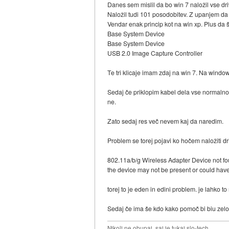
Danes sem mislil da bo win 7 naložil vse dri
Naložil tudi 101 posodobitev. Z upanjem da
Vendar enak princip kot na win xp. Plus da š
Base System Device
Base System Device
USB 2.0 Image Capture Controller
Te tri klicaje imam zdaj na win 7. Na windo
Sedaj če priklopim kabel dela vse normalno
ne.
Zato sedaj res več nevem kaj da naredim.
Problem se torej pojavi ko hočem naložiti dri
802.11a/b/g Wireless Adapter Device not f
the device may not be present or could ha
torej to je eden in edini problem. je lahko t
Sedaj če ima še kdo kako pomoč bi biu zelo
Nikoli ne obupaj, saj je tukaj slo-tech