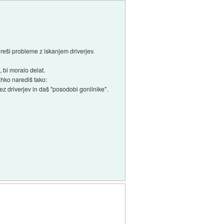
 reši probleme z iskanjem driverjev.
, bi moralo delat.
lahko narediš tako:
z driverjev in daš "posodobi gonilnike".