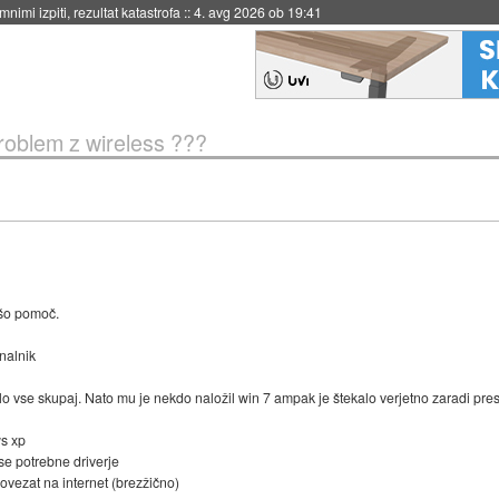
eto za večkratno uporabo
::
4. avg 2026 ob 19:41
roblem z wireless ???
ašo pomoč.
unalnik
lo vse skupaj. Nato mu je nekdo naložil win 7 ampak je štekalo verjetno zaradi pre
ws xp
e potrebne driverje
ovezat na internet (brezžično)