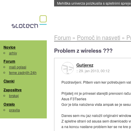
Evropska vesoljska agencija razvija svojo rak
Forum
»
Pomoč in nasveti
»
P
Novice
Problem z wireless ???
arhiv
Forum
Gutjerez
mali oglasi
::
29. jan 2013, 00:12
teme zadnjih 24h
Članki
Pozdravljeni. Pišem vam ker potrebujem v
Zaposlitve
Prijatelj mi je prinesel starejši prenosni rač
brskaj
Asus F3Tseries
Ostalo
Gor je bila naložena vista ampak se je sesu
pravila
Danes sem mu jaz naložil originalni windo
Z spletne strani od asusa sem downloado vs
a na koncu nastane problem ker se ne kre p