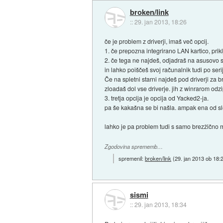
broken/link
::
29. jan 2013, 18:26
če je problem z driverji, imaš več opcij.
1. če prepozna integrirano LAN kartico, prik
2. če tega ne najdeš, odjadraš na asusovo 
in lahko poiščeš svoj računalnik tudi po seri
Če na spletni starni najdeš pod driverji za b
zloadaš dol vse driverje. jih z winrarom od
3. tretja opcija je opcija od Yacked2-ja.
pa še kakašna se bi našla. ampak ena od sle
lahko je pa problem tudi s samo brezžično m
Zgodovina sprememb…
spremenil:
broken/link
(
29. jan 2013 ob 18:
sismi
::
29. jan 2013, 18:34