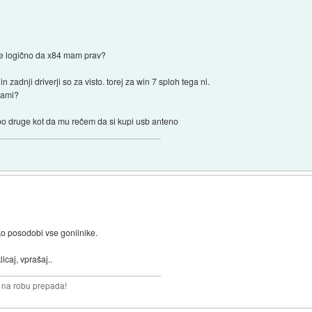
je logično da x84 mam prav?
zadnji driverji so za visto. torej za win 7 sploh tega ni.
vami?
bo druge kot da mu rečem da si kupi usb anteno
o posodobi vse gonilnike.
caj, vprašaj..
i na robu prepada!