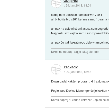
Gutjerez
::
29. jan 2013, 18:04
sedaj bom poskuso namestit win 7 x64
ali bi bolše blo x86? ker ma samo 1b rama 
ampak na spletni strani asusa sem pogledo in 
Naj poskusim kaj bo sam našo z posodobit
ampak če tudi takrat nebo delo wlan pol ne
Nikoli ne obupaj, saj je tukaj slo-tech
Yacked2
::
29. jan 2013, 18:15
Downloadaj kakšen program, ki ti avtomatsk
Poglej pod Device Manenger če je kakšen kli
Korak naprej ni vedno ustrezen...sploh če s