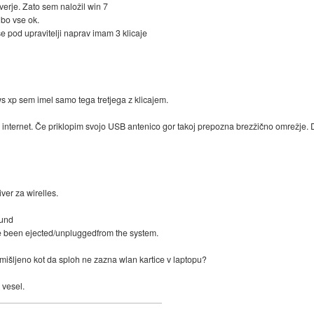
verje. Zato sem naložil win 7
 bo vse ok.
e pod upravitelji naprav imam 3 klicaje
ws xp sem imel samo tega tretjega z klicajem.
 internet. Če priklopim svojo USB antenico gor takoj prepozna brezžično omrežje.
ver za wirelles.
ound
ve been ejected/unpluggedfrom the system.
o mišljeno kot da sploh ne zazna wlan kartice v laptopu?
 vesel.