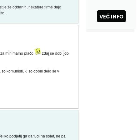
mest je že oddanih, nekatere firme dajo
td...
li za minimalno plačo
zdaj se dobi job
, so komunisti, ki so dobili delo še v
liko podjetij ga da tudi na splet, ne pa