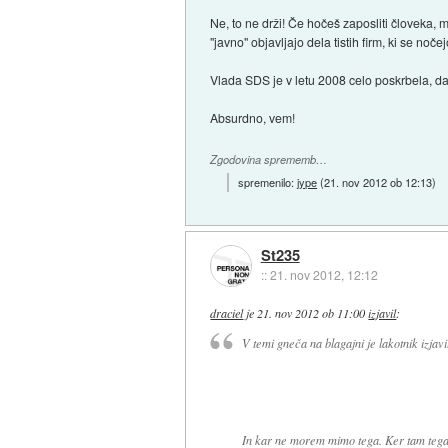
Ne, to ne drži! Če hočeš zaposliti človeka, 
"javno" objavljajo dela tistih firm, ki se no
Vlada SDS je v letu 2008 celo poskrbela, da
Absurdno, vem!
Zgodovina sprememb…
spremenilo:
jype
(
21. nov 2012 ob 12:13
)
St235
::
21. nov 2012, 12:12
draciel
je
21. nov 2012 ob 11:00
izjavil
:
V temi gneča na blagajni je lakotnik izjavil
In kar ne morem mimo tega. Ker tam tega