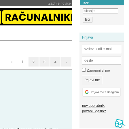
Išči:
Zadnje novice
Prijava
«
1
2
3
4
»
Zapomni si me
nov uporabnik
pozabili geslo?