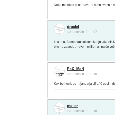
Neko mineštro si napravil, ki nima zveze z 
draciel
::
21. nov 2012, 11:07
Ima ima. Samo napisal sem kar je lakotnik izj
bilo na zavodu.. nevem milijon ali pa še več 
PaX_MaN
::
21. nov 2012, 11:10
Kok bo hec k bo 1. januarja cifra "0 postih d
mailer
::
21. nov 2012, 11:15