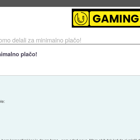
eto za večkratno uporabo
::
4. avg 2026 ob 19:41
omo delali za minimalno plačo!
nimalno plačo!
ole: