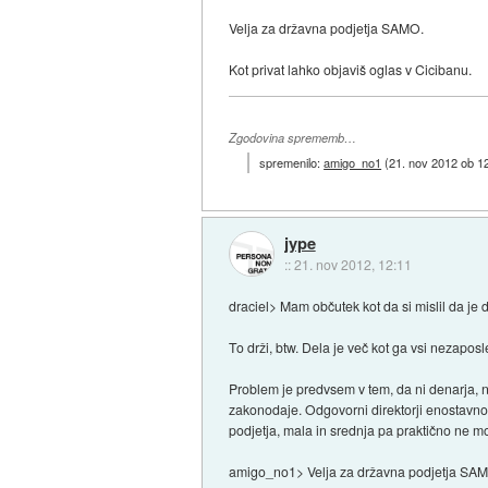
Velja za državna podjetja SAMO.
Kot privat lahko objaviš oglas v Cicibanu.
Zgodovina sprememb…
spremenilo:
amigo_no1
(
21. nov 2012 ob 1
jype
::
21. nov 2012, 12:11
draciel> Mam občutek kot da si mislil da je d
To drži, btw. Dela je več kot ga vsi nezaposle
Problem je predvsem v tem, da ni denarja, n
zakonodaje. Odgovorni direktorji enostavno n
podjetja, mala in srednja pa praktično ne m
amigo_no1> Velja za državna podjetja SA