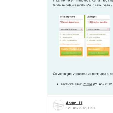
In kar ne morem mimo tega. Ker tam tega ne 
ter da se delavce mrzlo išče in celo uvaža v 
Če vse te ljudi zaposlimo za minimalca ki s
zavaroval slike:
Primoz
(
21. nov 2012
Aston_11
::
21. nov 2012, 11:04