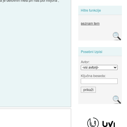
 je delovnih mest pri nas pol miljona ,
Hitre funkcije
seznam tem
Posebni izpisi
Avtor:
Ključna beseda: