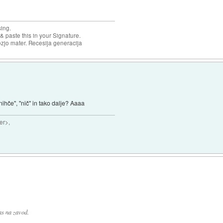
sing.
& paste this in your Signature.
ozjo mater. Recesija generacija
"nihče", "nič" in tako dalje? Aaaa
er>,
as na zavod.