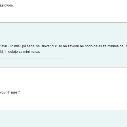
naslovom.
avil. On misli pa sedaj vsi slovenci ki so na zavodu ne bodo delali za minimalca.. Če
ki jih delajo za minimalca.
elovnih mest".