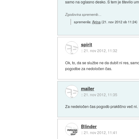
samo na oglasno desko. S tem je število um
Zgodovina sprememb…
spremenila:
Ajrina
(
21. nov 2012 ob 11:24
)
spirit
::
21. nov 2012, 11:32
Ok, to, da se službe ne da dubit ni res, sam
pogodbe za nedoločen čas.
mailer
::
21. nov 2012, 11:35
Za nedeločen čas pogodb praktično več ni.
Blinder
::
21. nov 2012, 11:41