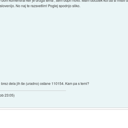
bom komentiral ker je druga tema , sem odprl novo. Mam občutek kot da si mislil da
slovenijo. No naj te razsvetlim! Poglej spodnjo sliko.
o brez dela jih še (uradno) ostane 110154. Kam pa s temi?
 ob 23:05
)