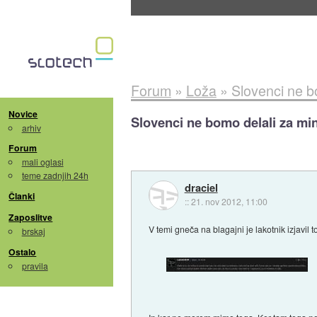
Evropska vesoljska agencija razvija svojo rak
Forum
»
Loža
»
Slovenci ne b
Novice
Slovenci ne bomo delali za mi
arhiv
Forum
mali oglasi
teme zadnjih 24h
draciel
Članki
::
21. nov 2012, 11:00
Zaposlitve
V temi gneča na blagajni je lakotnik izjavil t
brskaj
Ostalo
pravila