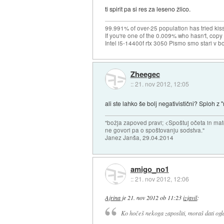
ti spirit pa si res za leseno žlico.
99.991% of over-25 population has tried kis
If you're one of the 0.009% who hasn't, copy 
Intel i5-14400f rtx 3050 Pismo smo stari v b
Zheegec
::
21. nov 2012, 12:05
ali ste lahko še bolj negativistični? Sploh z 
"božja zapoved pravi; <Spoštuj očeta in mat
ne govori pa o spoštovanju sodstva."
Janez Janša, 29.04.2014
amigo_no1
::
21. nov 2012, 12:06
Ajrina
je
21. nov 2012 ob 11:23
izjavil
:
Ko hočeš nekoga zaposliti, moraš dati ogl