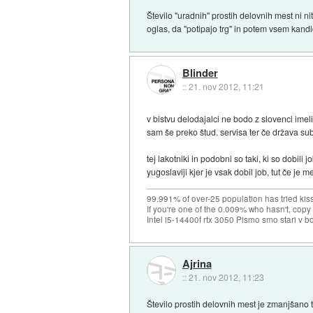
Število "uradnih" prostih delovnih mest ni nit
oglas, da "potipajo trg" in potem vsem kandi
Blinder
::
21. nov 2012, 11:21
v bistvu delodajalci ne bodo z slovenci ime
sam še preko štud. servisa ter če država sub
tej lakotniki in podobni so taki, ki so dobili
yugoslaviji kjer je vsak dobil job, tut če je
99.991% of over-25 population has tried kis
If you're one of the 0.009% who hasn't, copy 
Intel i5-14400f rtx 3050 Pismo smo stari v b
Ajrina
::
21. nov 2012, 11:23
Število prostih delovnih mest je zmanjšano t