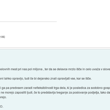
2:06
)
elovnih mest pri nas pol miljona , ter da se delavce mrzlo išče in celo uvaža v slove
ni lahko opravijo, tudi če bi dejansko znali opravljati vse, kar se išče.
i ga pa predvsem zaradi nefleksibilnosti trga dela, ki je posledica za sodobno go
e morejo zaposliti ljudi, če to predstavlja tveganje za poslovanje podjetja, tako da
orejo.
MO.