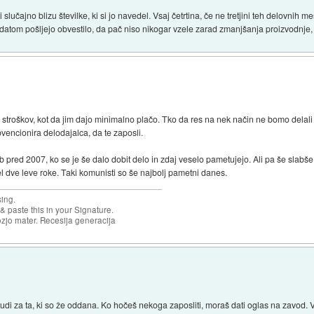
i slučajno blizu številke, ki si jo navedel. Vsaj četrtina, če ne tretjini teh delovnih 
datom pošljejo obvestilo, da pač niso nikogar vzele zarad zmanjšanja proizvodnje, i
li stroškov, kot da jim dajo minimalno plačo. Tko da res na nek način ne bomo dela
vencionira delodajalca, da te zaposli.
 job pred 2007, ko se je še dalo dobit delo in zdaj veselo pametujejo. Ali pa še slabše
 mel dve leve roke. Taki komunisti so še najbolj pametni danes.
sing.
& paste this in your Signature.
ozjo mater. Recesija generacija
udi za ta, ki so že oddana. Ko hočeš nekoga zaposliti, moraš dati oglas na zavod. Ve