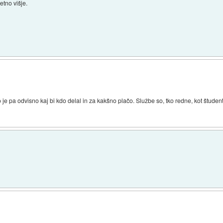
etno višje.
o je pa odvisno kaj bi kdo delal in za kakšno plačo. Službe so, tko redne, kot študen