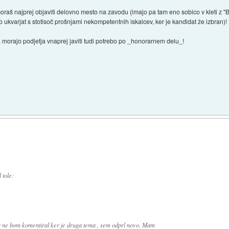
moraš najprej objaviti delovno mesto na zavodu (imajo pa tam eno sobico v kleti z "B
čejo ukvarjat s stotisoč prošnjami nekompetentnih iskalcev, ker je kandidat že izbran)!
 morajo podjetja vnaprej javiti tudi potrebo po _honorarnem delu_!
 tole:
 ne bom komentiral ker je druga tema , sem odprl novo. Mam