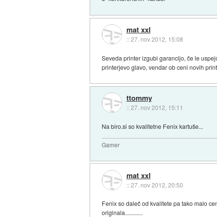
mat xxl
::
27. nov 2012, 15:08
Seveda printer izgubi garancijo, če le uspej
printerjevo glavo, vendar ob ceni novih print
ttommy
::
27. nov 2012, 15:11
Na biro.si so kvalitetne Fenix kartuše...
Gamer
mat xxl
::
27. nov 2012, 20:50
Fenix so daleč od kvalitete pa tako malo c
originala............