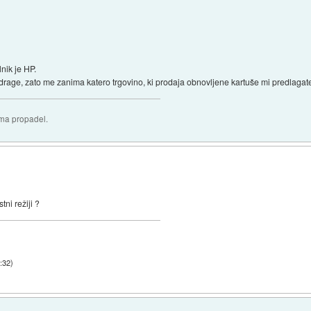
nik je HP.
rage, zato me zanima katero trgovino, ki prodaja obnovljene kartuše mi predlagate
oma propadel.
ni režiji ?
:32
)