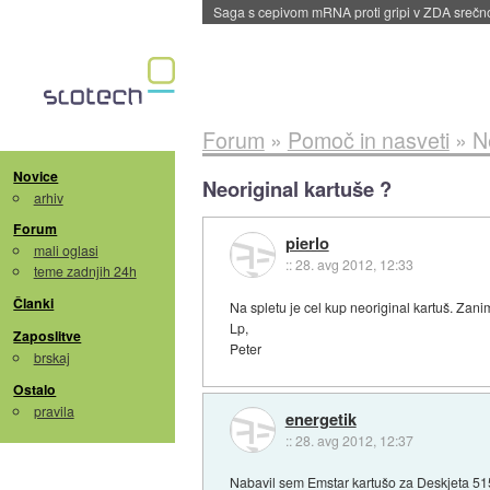
BMW v vozilih začel predvajati reklame
::
dane
Forum
»
Pomoč in nasveti
»
N
Novice
Neoriginal kartuše ?
arhiv
Forum
pierlo
mali oglasi
::
28. avg 2012, 12:33
teme zadnjih 24h
Članki
Na spletu je cel kup neoriginal kartuš. Zan
Lp,
Zaposlitve
Peter
brskaj
Ostalo
pravila
energetik
::
28. avg 2012, 12:37
Nabavil sem Emstar kartušo za Deskjeta 5150