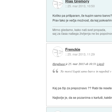
Rias Gremory
::
25. mar 2013, 10:50
Koliko pa prišparam, če kupim samo barvo?
Prav tako je večja možnost, da kaj pokvarim,
Mirno gledamo, kako naš svet propada,
saj za časa našega življenja ne bo popoln
Frenckie
::
25. mar 2013, 11:29
Hayabusa
je
25. mar 2013 ob 10:31
izjavil
:
Ne moreš kupiti samo barve in napolniš v l
Kaj pa čip za prepoznavo ?? Rabi še reseter
Najbolje je, da se pozanima o kartuši, kakš