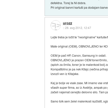
defektna. Torej ta NI dobra.
Pri original barvni kartuši pa dodajam barve
urozz
::
28. avg 2012, 12:47
Lejte treba je ločit te "neoriginalne" kartuše
Mate original (OEM), OBNOVLJENO ter K
OEM je pač HP, Canon, Samsung in ostali.
OBNOVLJENO je prazen OEM toner/črnilo, ki 
(sploh za črnila, toner je le malenkost bolj 
Kompatibilno je pa nek Kitajc (večina prihaja 
izvozil ven iz Kitajske.
Kaj je bolje ve vsak zase. Mi imamo vse vrst
včasih super firma, so iz Avstrije, ampak po
začeli najemat cenejšo delovno silo. Tam pa
Samo tolk sem želel malenkost razčistit, og