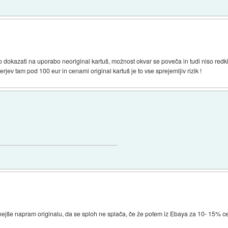
o dokazati na uporabo neoriginal kartuš, možnost okvar se poveča in tudi niso redki 
erjev tam pod 100 eur in cenami original kartuš je to vse sprejemljiv rizik !
enejše napram originalu, da se sploh ne splača, če že potem iz Ebaya za 10- 15%