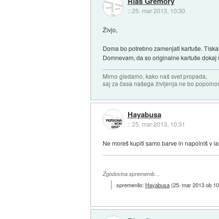
Rias Gremory
::
25. mar 2013, 10:30
Živjo,
Doma bo potrebno zamenjati kartuše. Tiskal
Domnevam, da so originalne kartuše dokaj d
Mirno gledamo, kako naš svet propada,
saj za časa našega življenja ne bo popoln
Hayabusa
::
25. mar 2013, 10:31
Ne moreš kupiti samo barve in napolniš v last
Zgodovina sprememb…
spremenilo:
Hayabusa
(
25. mar 2013 ob 10