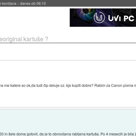
s ob 06:09
eoriginal kartuše ?
ima me katere so ok,da tudi čip deluje oz. kje kupiti dobre? Rabim za Canon pixma
 in šele doma gotovil, da je to obnovljena rabljena kartuša. Po 4 mesecih je bila ž