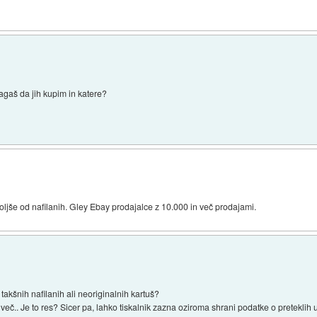
agaš da jih kupim in katere?
jše od nafilanih. Gley Ebay prodajalce z 10.000 in več prodajami.
takšnih nafilanih ali neoriginalnih kartuš?
več.. Je to res? Sicer pa, lahko tiskalnik zazna oziroma shrani podatke o preteklih