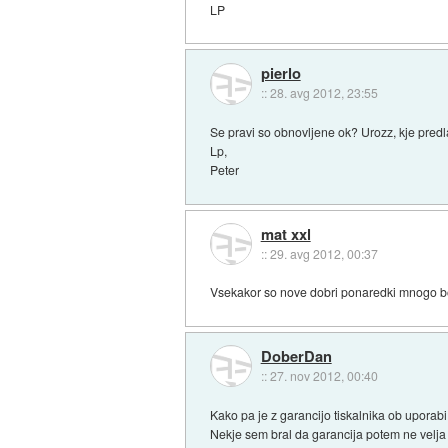
LP
pierlo
::
28. avg 2012, 23:55
Se pravi so obnovljene ok? Urozz, kje predl
Lp,
Peter
mat xxl
::
29. avg 2012, 00:37
Vsekakor so nove dobri ponaredki mnogo bol
DoberDan
::
27. nov 2012, 00:40
Kako pa je z garancijo tiskalnika ob uporabi 
Nekje sem bral da garancija potem ne velja 