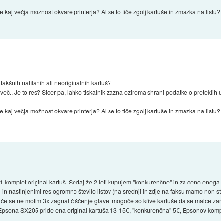
še kaj večja možnost okvare printerja? Al se to tiče zgolj kartuše in zmazka na listu
takšnih nafilanih ali neoriginalnih kartuš?
več.. Je to res? Sicer pa, lahko tiskalnik zazna oziroma shrani podatke o preteklih
še kaj večja možnost okvare printerja? Al se to tiče zgolj kartuše in zmazka na listu
mplet original kartuš. Sedaj že 2 leti kupujem "konkurenčne" in za ceno enega o
n nastinjenimi res ogromno število listov (na srednji in zdje na faksu mamo non st
 če se ne motim 3x zagnal čiščenje glave, mogoče so krive kartuše da se malce za
 Epsona SX205 pride ena original kartuša 13-15€, "konkurenčna" 5€, Epsonov komp