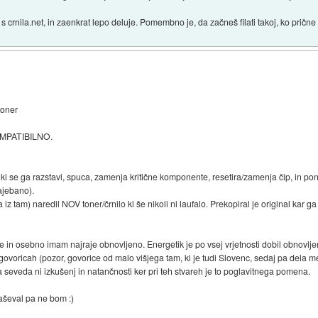
 s crnila.net, in zaenkrat lepo deluje. Pomembno je, da začneš filati takoj, ko pričn
/toner
OMPATIBILNO.
se ga razstavi, spuca, zamenja kritične komponente, resetira/zamenja čip, in pon
zajebano).
iz tam) naredil NOV toner/črnilo ki še nikoli ni laufalo. Prekopiral je original kar ga
e in osebno imam najraje obnovljeno. Energetik je po vsej vrjetnosti dobil obnovljeno
 govoricah (pozor, govorice od malo višjega tam, ki je tudi Slovenc, sedaj pa dela m
 seveda ni izkušenj in natančnosti ker pri teh stvareh je to poglavitnega pomena.
laševal pa ne bom :)