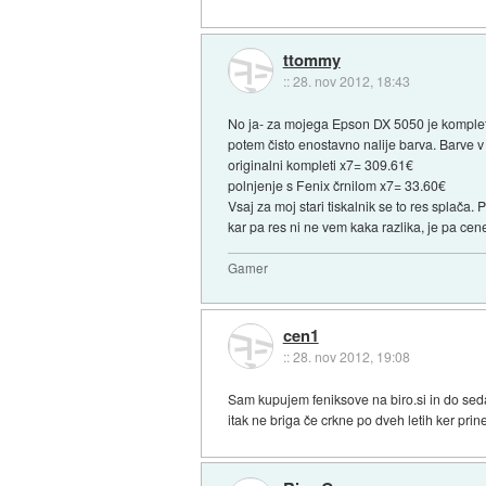
ttommy
::
28. nov 2012, 18:43
No ja- za mojega Epson DX 5050 je komplet o
potem čisto enostavno nalije barva. Barve v
originalni kompleti x7= 309.61€
polnjenje s Fenix črnilom x7= 33.60€
Vsaj za moj stari tiskalnik se to res splač
kar pa res ni ne vem kaka razlika, je pa cen
Gamer
cen1
::
28. nov 2012, 19:08
Sam kupujem feniksove na biro.si in do sedaj
itak ne briga če crkne po dveh letih ker prin