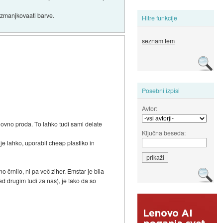
e zmanjkovaati barve.
Hitre funkcije
seznam tem
Posebni izpisi
Avtor:
ovno proda. To lahko tudi sami delate
Ključna beseda:
 je lahko, uporabil cheap plastiko in
 črnilo, ni pa več ziher. Emstar je bila
ed drugim tudi za nas), je tako da so