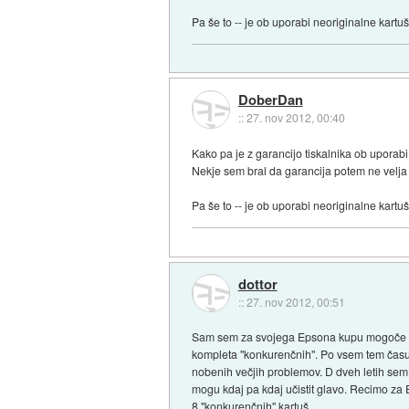
Pa še to -- je ob uporabi neoriginalne kartu
DoberDan
::
27. nov 2012, 00:40
Kako pa je z garancijo tiskalnika ob uporabi 
Nekje sem bral da garancija potem ne velja 
Pa še to -- je ob uporabi neoriginalne kartu
dottor
::
27. nov 2012, 00:51
Sam sem za svojega Epsona kupu mogoče 1 ko
kompleta "konkurenčnih". Po vsem tem času i
nobenih večjih problemov. D dveh letih sem
mogu kdaj pa kdaj učistit glavo. Recimo za
8 "konkurenčnih" kartuš.