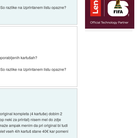
? So razlike na izprintanem listu opazne?
 uporabljenih kartušah?
? So razlike na izprintanem listu opazne?
riginal kompleta (4 kartuše) dobim 2
op neki za printat) nisem mel do zdje
maže ampak menim da pri original bi tudi
let vseh 4ih kartuš stane 40€ kar pomeni