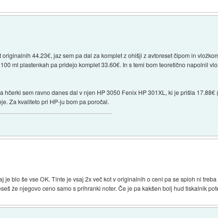
riginalnih 44.23€, jaz sem pa dal za komplet z ohišji z avtoreset čipom in vložkom
 100 ml plastenkah pa pridejo komplet 33.60€. In s temi bom teoretično napolnil vlo
a. Pa hčerki sem ravno danes dal v njen HP 3050 Fenix HP 301XL, ki je prišla 17.88€
eje. Za kvaliteto pri HP-ju bom pa poročal.
 je blo še vse OK. Tinte je vsaj 2x več kot v originalnih o ceni pa se sploh ni treba
eseš že njegovo ceno samo s prihranki noter. Če je pa kakšen bolj hud tiskalnik pote