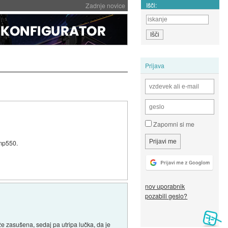
Išči:
Zadnje novice
Prijava
Zapomni si me
 mp550.
nov uporabnik
pozabili geslo?
e zasušena, sedaj pa utripa lučka, da je