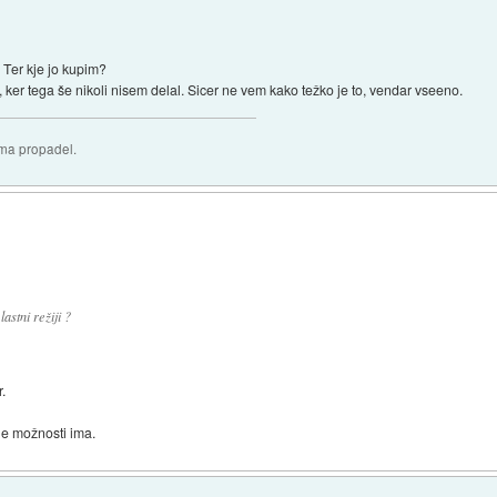
 Ter kje jo kupim?
 ker tega še nikoli nisem delal. Sicer ne vem kako težko je to, vendar vseeno.
oma propadel.
astni režiji ?
.
ne možnosti ima.