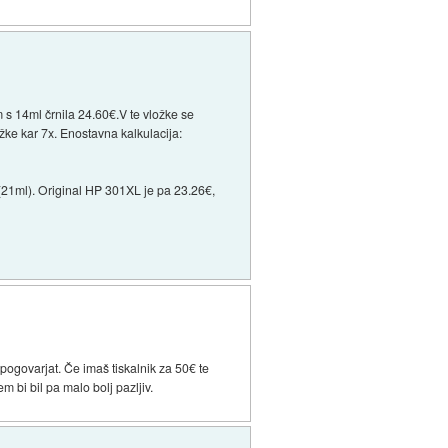
 s 14ml črnila 24.60€.V te vložke se
žke kar 7x. Enostavna kalkulacija:
 (21ml). Original HP 301XL je pa 23.26€,
 pogovarjat. Če imaš tiskalnik za 50€ te
m bi bil pa malo bolj pazljiv.