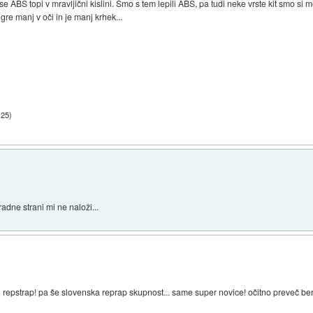
 ABS topi v mravljični kislini. Smo s tem lepili ABS, pa tudi neke vrste kit smo si meš
 gre manj v oči in je manj krhek...
:25
)
dne strani mi ne naloži...
en repstrap! pa še slovenska reprap skupnost... same super novice! očitno preveč be