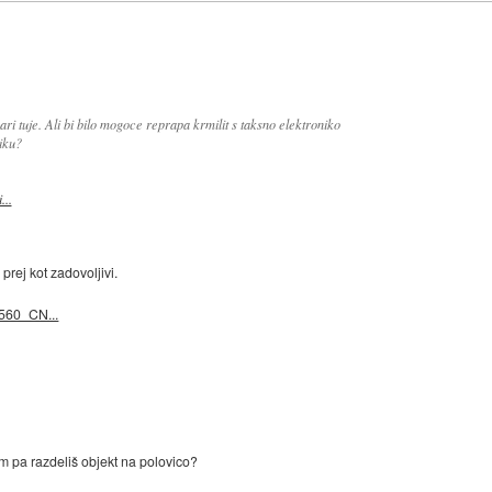
ari tuje. Ali bi bilo mogoce reprapa krmilit s taksno elektroniko
iku?
...
 prej kot zadovoljivi.
6560_CN...
m pa razdeliš objekt na polovico?