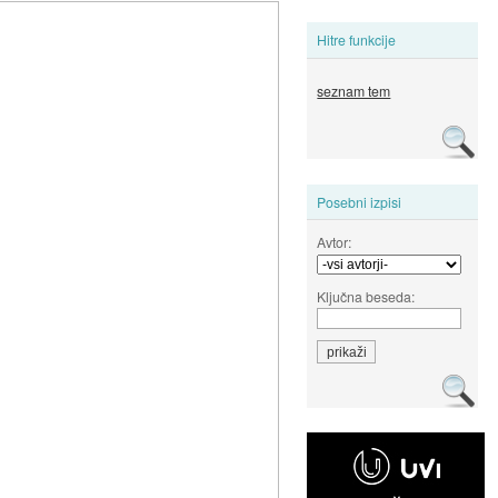
Hitre funkcije
seznam tem
Posebni izpisi
Avtor:
Ključna beseda: