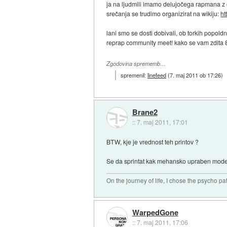
ja na ljudmili imamo delujočega rapmana z 
srečanja se trudimo organizirat na wikiju:
ht
lani smo se dosti dobivali, ob torkih popol
reprap community meet! kako se vam zdita 8.
Zgodovina sprememb…
spremenil:
linefeed
(
7. maj 2011 ob 17:26
)
Brane2
::
7. maj 2011, 17:01
BTW, kje je vrednost teh printov ?
Se da sprintat kak mehansko upraben model 
On the journey of life, I chose the psycho pa
WarpedGone
::
7. maj 2011, 17:06