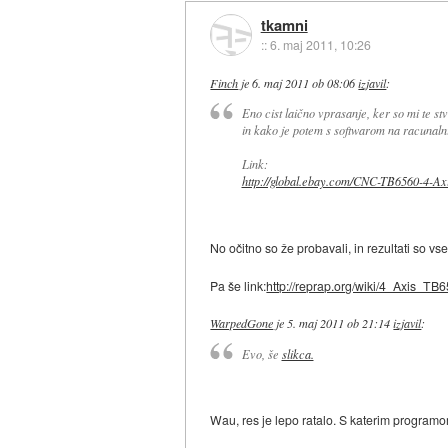
tkamni
::
6. maj 2011, 10:26
Finch
je
6. maj 2011 ob 08:06
izjavil
:
Eno cist laično vprasanje, ker so mi te stv
in kako je potem s softwarom na racunaln
Link:
http://global.ebay.com/CNC-TB6560-4-Axi
No očitno so že probavali, in rezultati so vse
Pa še link:
http://reprap.org/wiki/4_Axis_TB
WarpedGone
je
5. maj 2011 ob 21:14
izjavil
:
Evo, še
slikca.
Wau, res je lepo ratalo. S katerim programo