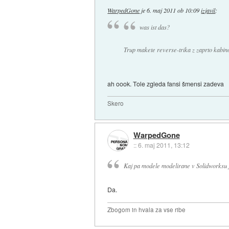
WarpedGone
je
6. maj 2011 ob 10:09
izjavil
:
was ist das?
Trup makete reverse-trika z zaprto kabin
ah oook. Tole zgleda fansi šmensi zadeva
Skero
WarpedGone
::
6. maj 2011, 13:12
Kaj pa modele modelirane v Solidworksu
Da.
Zbogom in hvala za vse ribe