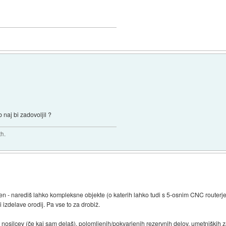
b naj bi zadovoljil ?
th.
en - narediš lahko kompleksne objekte (o katerih lahko tudi s 5-osnim CNC routerj
 izdelave orodij. Pa vse to za drobiž.
nosilcev (če kaj sam delaš), polomljenih/pokvarjenih rezervnih delov, umetniških za