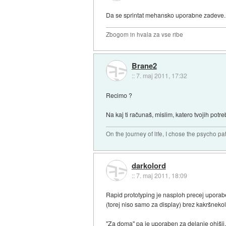
Da se sprintat mehansko uporabne zadeve.
Zbogom in hvala za vse ribe
Brane2
::
7. maj 2011, 17:32
Recimo ?
Na kaj ti računaš, mislim, katero tvojih potre
On the journey of life, I chose the psycho pa
darkolord
::
7. maj 2011, 18:09
Rapid prototyping je nasploh precej uporab
(torej niso samo za display) brez kakršnekoli
"Za doma" pa je uporaben za delanje ohišij, 