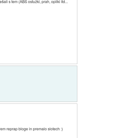
ali s tem (ABS ostužki, prah, opilki itd...
rem reprap bloge in premalo slotech :)