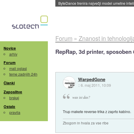
Spletne strani začele streči oglase za agente
Forum
»
Znanost in tehnologij
Novice
RepRap, 3d printer, sposoben 
arhiv
Forum
mali oglasi
teme zadnjih 24h
WarpedGone
Članki
::
6. maj 2011, 10:09
Zaposlitve
was ist das?
brskaj
Ostalo
Trup makete reverse-trika z zaprto kabino.
pravila
Zbogom in hvala za vse ribe