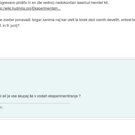
ogrevano ploščo in en (še vedno) nedokončan lasercut mendel kit.
tp://wiki.ljudmila.org/Eksperimentaln...
dne-zvečer ponavadi. kogar zanima naj kar uleti ta torek okol osmih-devetih, enkra
 in 9. junij?
ali je vse skupaj še v vodah eksperimentiranja ?
th.