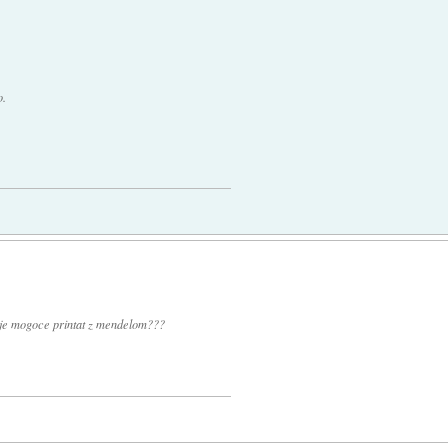
o.
 je mogoce printat z mendelom???