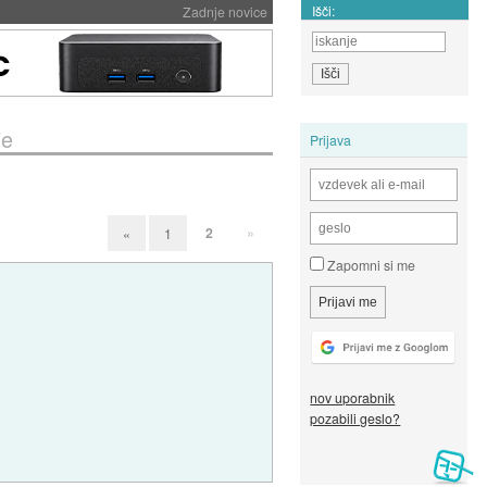
Išči:
Zadnje novice
je
Prijava
2
»
«
1
Zapomni si me
nov uporabnik
pozabili geslo?