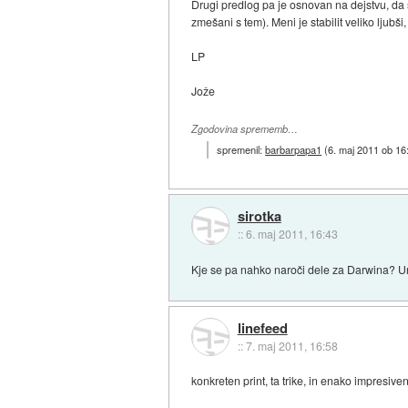
Drugi predlog pa je osnovan na dejstvu, da se
zmešani s tem). Meni je stabilit veliko ljubši,
LP
Jože
Zgodovina sprememb…
spremenil:
barbarpapa1
(
6. maj 2011 ob 16
sirotka
::
6. maj 2011, 16:43
Kje se pa nahko naroči dele za Darwina? Ura
linefeed
::
7. maj 2011, 16:58
konkreten print, ta trike, in enako impresiv