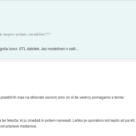
 je mogoce printat z mendelom???
ča izvoz .STL datotek. Jaz modeliram v catii...
ih plastičnih mas na stirenski osnovi) smo (in si še vedno) pomagamo s temle:
ter tekoča, ki ju zmešaš in potem naneseš. Lahko je uporabno kot lepilo ali pa kit.
 od priprave mešanice.