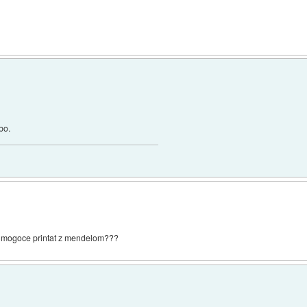
bo.
e mogoce printat z mendelom???