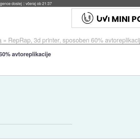
 umetne inteligence
::
včeraj ob 21:23
a
»
RepRap, 3d printer, sposoben 60% avtoreplikaci
60% avtoreplikacije