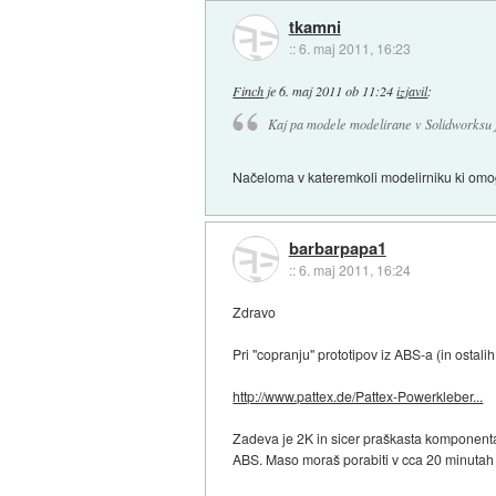
tkamni
::
6. maj 2011, 16:23
Finch
je
6. maj 2011 ob 11:24
izjavil
:
Kaj pa modele modelirane v Solidworksu
Načeloma v kateremkoli modelirniku ki omogo
barbarpapa1
::
6. maj 2011, 16:24
Zdravo
Pri "copranju" prototipov iz ABS-a (in ostal
http://www.pattex.de/Pattex-Powerkleber...
Zadeva je 2K in sicer praškasta komponenta 
ABS. Maso moraš porabiti v cca 20 minutah