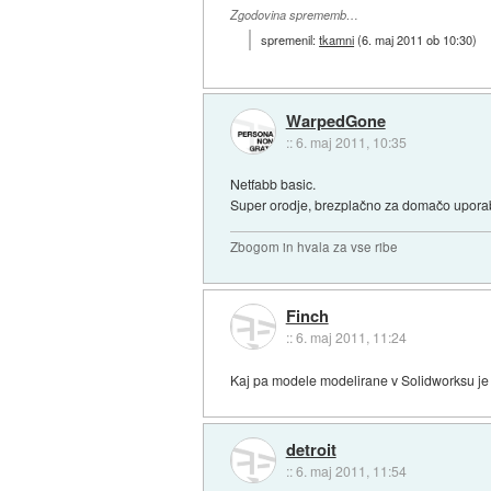
Zgodovina sprememb…
spremenil:
tkamni
(
6. maj 2011 ob 10:30
)
WarpedGone
::
6. maj 2011, 10:35
Netfabb basic.
Super orodje, brezplačno za domačo upora
Zbogom in hvala za vse ribe
Finch
::
6. maj 2011, 11:24
Kaj pa modele modelirane v Solidworksu j
detroit
::
6. maj 2011, 11:54