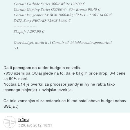
Corsair Carbide Series 500R White 120.00 €
Corsair Gaming Series GS700W - 80+ Bronze 98.40 €
Corsair Vengeance LP 8GB 1600Mhz cl9 KIT - 1.50V 54.00 €
SATA Sony NEC AD-7280S 19.90 €
----------------
Skupaj: 1,297.90 €
Over budget, worth it :) Corsair x3, bi lahko malo sponzoriral
:D
Da ti pomagam do under budgeta ce zelis.
7950 uzemi pa OCjaj glede na to, da je bil glih price drop. 3/4 cene
za 90% moci.
Noctua D14 je overkill za procesor(sandy in ivy ne rabta tako
mocnega hlajenja) + svinjsko tezek je.
Ce tole zamenjas si za ostanek ce bi rad ostal above budget nabav
SSDja :)
fr4nc
::
26. avg 2012, 18:31