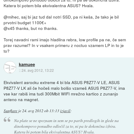
Katera bi potem bila ekvivalentna ASUS? Hvala.
@mihec, saj bi jaz tud dal notri SSD, pa ni keša, že tako je bil
prvotni budget 1100€+
@x45 thanks, but no thanks.
Torej navadni rami imajo hladilna rebra, low profile pa ne, če sem
prav razumel? In v vsakem primeru z noctuo vzamem LP in to je
to?
kamuee
::
24. avg 2012, 13:22
Ekvivalent asrocku extreme 4 bi bla ASUS P8Z77-V LE, ASUS
P8Z77-V LK ali če hočeš malo bolšo vzameš ASUS P8Z77-V, ima
vse kar rabiš ima tudi 300Mbit WIFI mrežno kartico z zunanjo
anteno na magnet.
Sunflare
je
24. avg 2012 ob 13:13
izjavil
:
Na plate se ne spoznam in sem se po parih predlogih in glede na
dinokompovo ponudbo odločil za to, ni pa še dokončna izbira.
Katera bi potem bila ekvivalentna ASUS? Hvala.