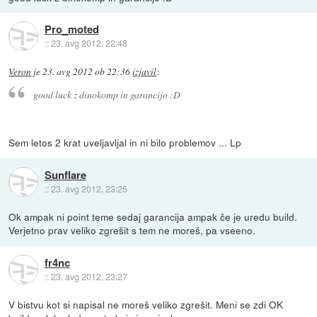
Pro_moted
::
23. avg 2012, 22:48
Veron
je
23. avg 2012 ob 22:36
izjavil
:
good luck z dinokomp in garancijo :D
Sem letos 2 krat uveljavljal in ni bilo problemov ... Lp
Sunflare
::
23. avg 2012, 23:25
Ok ampak ni point teme sedaj garancija ampak če je uredu build.
Verjetno prav veliko zgrešit s tem ne moreš, pa vseeno.
fr4nc
::
23. avg 2012, 23:27
V bistvu kot si napisal ne moreš veliko zgrešit. Meni se zdi OK