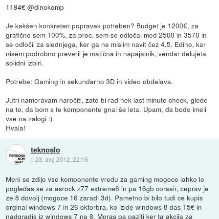
1194€ @dinokomp
Je kakšen konkreten popravek potreben? Budget je 1200€, za
grafično sem 100%, za proc. sem se odločal med 2500 in 3570 in
se odločil za slednjega, ker ga ne mislim navit čez 4,5. Edino, kar
nisem podrobno preveril je matična in napajalnik, vendar delujeta
solidni izbiri.
Potrebe: Gaming in sekundarno 3D in video obdelava.
Jutri nameravam naročiti, zato bi rad nek last minute check, glede
na to, da bom s te komponente gnal še leta. Upam, da bodo imeli
vse na zalogi :)
Hvala!
teknoslo
::
23. avg 2012, 22:16
Meni se zdijo vse komponente vredu za gaming mogoce lahko le
pogledas se za asrock z77 extreme6 in pa 16gb corsair, ceprav je
ze 8 dovolj (mogoce 16 zaradi 3d). Pametno bi bilo tudi ce kupis
orginal windows 7 in 26 oktorbra, ko izide windows 8 das 15€ in
nadgradis iz windows 7 na 8. Moras pa paziti ker ta akcija za