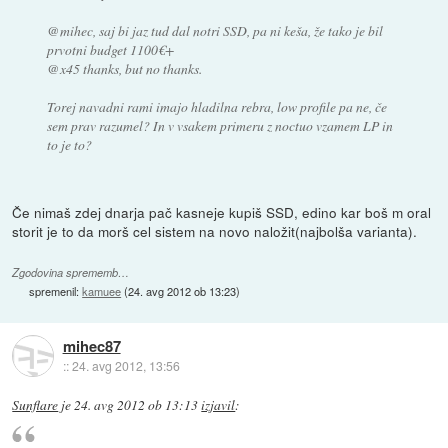
@mihec, saj bi jaz tud dal notri SSD, pa ni keša, že tako je bil
prvotni budget 1100€+
@x45 thanks, but no thanks.
Torej navadni rami imajo hladilna rebra, low profile pa ne, če
sem prav razumel? In v vsakem primeru z noctuo vzamem LP in
to je to?
Če nimaš zdej dnarja pač kasneje kupiš SSD, edino kar boš m oral
storit je to da morš cel sistem na novo naložit(najbolša varianta).
Zgodovina sprememb…
spremenil:
kamuee
(
24. avg 2012 ob 13:23
)
mihec87
::
24. avg 2012, 13:56
Sunflare
je
24. avg 2012 ob 13:13
izjavil
: