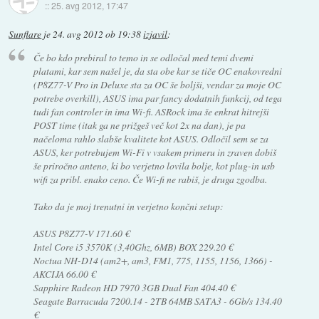
::
25. avg 2012, 17:47
Sunflare
je
24. avg 2012 ob 19:38
izjavil
:
Če bo kdo prebiral to temo in se odločal med temi dvemi
platami, kar sem našel je, da sta obe kar se tiče OC enakovredni
(P8Z77-V Pro in Deluxe sta za OC še boljši, vendar za moje OC
potrebe overkill), ASUS ima par fancy dodatnih funkcij, od tega
tudi fan controler in ima Wi-fi. ASRock ima še enkrat hitrejši
POST time (itak ga ne prižgeš več kot 2x na dan), je pa
načeloma rahlo slabše kvalitete kot ASUS. Odločil sem se za
ASUS, ker potrebujem Wi-Fi v vsakem primeru in zraven dobiš
še priročno anteno, ki bo verjetno lovila bolje, kot plug-in usb
wifi za pribl. enako ceno. Če Wi-fi ne rabiš, je druga zgodba.
Tako da je moj trenutni in verjetno končni setup:
ASUS P8Z77-V 171.60 €
Intel Core i5 3570K (3,40Ghz, 6MB) BOX 229.20 €
Noctua NH-D14 (am2+, am3, FM1, 775, 1155, 1156, 1366) -
AKCIJA 66.00 €
Sapphire Radeon HD 7970 3GB Dual Fan 404.40 €
Seagate Barracuda 7200.14 - 2TB 64MB SATA3 - 6Gb/s 134.40
€