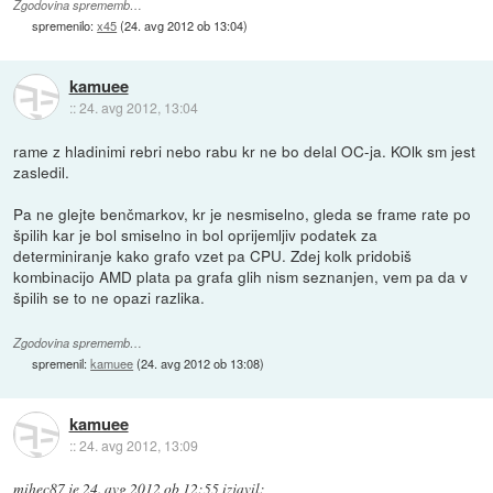
Zgodovina sprememb…
spremenilo:
x45
(
24. avg 2012 ob 13:04
)
kamuee
::
24. avg 2012, 13:04
rame z hladinimi rebri nebo rabu kr ne bo delal OC-ja. KOlk sm jest
zasledil.
Pa ne glejte benčmarkov, kr je nesmiselno, gleda se frame rate po
špilih kar je bol smiselno in bol oprijemljiv podatek za
determiniranje kako grafo vzet pa CPU. Zdej kolk pridobiš
kombinacijo AMD plata pa grafa glih nism seznanjen, vem pa da v
špilih se to ne opazi razlika.
Zgodovina sprememb…
spremenil:
kamuee
(
24. avg 2012 ob 13:08
)
kamuee
::
24. avg 2012, 13:09
mihec87
je
24. avg 2012 ob 12:55
izjavil
: