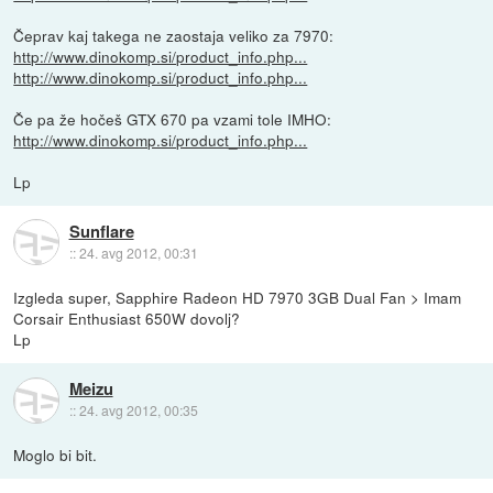
Čeprav kaj takega ne zaostaja veliko za 7970:
http://www.dinokomp.si/product_info.php...
http://www.dinokomp.si/product_info.php...
Če pa že hočeš GTX 670 pa vzami tole IMHO:
http://www.dinokomp.si/product_info.php...
Lp
Sunflare
::
24. avg 2012, 00:31
Izgleda super, Sapphire Radeon HD 7970 3GB Dual Fan > Imam
Corsair Enthusiast 650W dovolj?
Lp
Meizu
::
24. avg 2012, 00:35
Moglo bi bit.