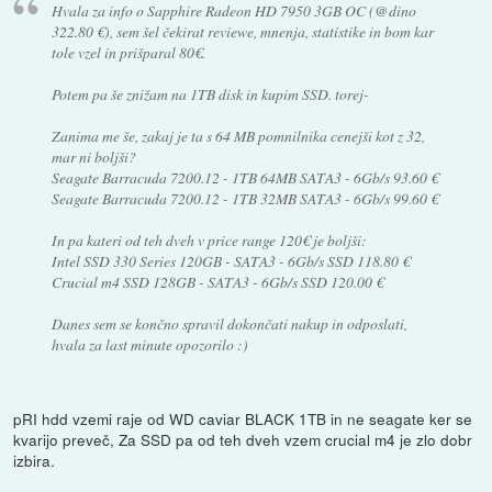
Hvala za info o Sapphire Radeon HD 7950 3GB OC (@dino
322.80 €), sem šel čekirat reviewe, mnenja, statistike in bom kar
tole vzel in prišparal 80€.
Potem pa še znižam na 1TB disk in kupim SSD. torej-
Zanima me še, zakaj je ta s 64 MB pomnilnika cenejši kot z 32,
mar ni boljši?
Seagate Barracuda 7200.12 - 1TB 64MB SATA3 - 6Gb/s 93.60 €
Seagate Barracuda 7200.12 - 1TB 32MB SATA3 - 6Gb/s 99.60 €
In pa kateri od teh dveh v price range 120€ je boljši:
Intel SSD 330 Series 120GB - SATA3 - 6Gb/s SSD 118.80 €
Crucial m4 SSD 128GB - SATA3 - 6Gb/s SSD 120.00 €
Danes sem se končno spravil dokončati nakup in odposlati,
hvala za last minute opozorilo :)
pRI hdd vzemi raje od WD caviar BLACK 1TB in ne seagate ker se
kvarijo preveč, Za SSD pa od teh dveh vzem crucial m4 je zlo dobr
izbira.