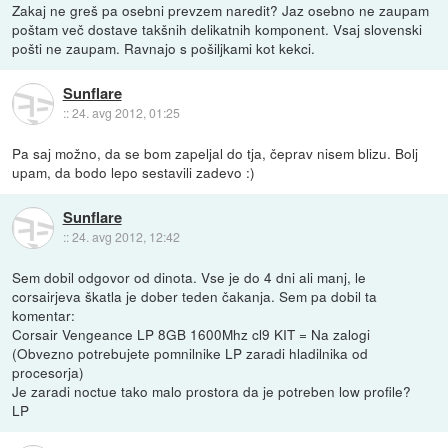
Zakaj ne greš pa osebni prevzem naredit? Jaz osebno ne zaupam
poštam več dostave takšnih delikatnih komponent. Vsaj slovenski
pošti ne zaupam. Ravnajo s pošiljkami kot kekci.
Sunflare
::
24. avg 2012, 01:25
Pa saj možno, da se bom zapeljal do tja, čeprav nisem blizu. Bolj
upam, da bodo lepo sestavili zadevo :)
Sunflare
::
24. avg 2012, 12:42
Sem dobil odgovor od dinota. Vse je do 4 dni ali manj, le
corsairjeva škatla je dober teden čakanja. Sem pa dobil ta
komentar:
Corsair Vengeance LP 8GB 1600Mhz cl9 KIT = Na zalogi
(Obvezno potrebujete pomnilnike LP zaradi hladilnika od
procesorja)
Je zaradi noctue tako malo prostora da je potreben low profile?
LP