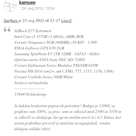
kamuee
::
24. avg 2012, 12:54
Sunflare
je
23. avg 2012 ob 21:17
izjavil
:
ASRock Z77 Extreme4
Intel Core i5 3570K (3,40Ghz, 6MB) BOX
Corsair Vengeance 8GB 1600Mhz cl9 KIT - 1.50V
EVGA GeForce GTX 670 2GB
Samsung SpinPoint F3 1TB 32MB - SATA3 - 6Gb/s
Optična enota SATA Sony NEC AD-7280S
Corsair Enthusiast Series Modular TX650M 650W
Noctua NH-D14 (am2+, am3, FM1, 775, 1155, 1156, 1366)
Corsair Carbide Series 500R White
Sestava računalnika
--------------------
1194€ @dinokomp
Je kakšen konkreten popravek potreben? Budget je 1200€, za
grafično sem 100%, za proc. sem se odločal med 2500 in 3570 in
se odločil za slednjega, ker ga ne mislim navit čez 4,5. Edino, kar
nisem podrobno preveril je matična in napajalnik, vendar
delujeta solidni izbiri.