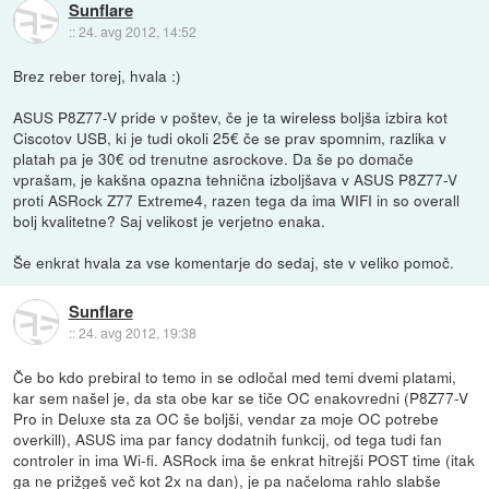
Sunflare
::
24. avg 2012, 14:52
Brez reber torej, hvala :)
ASUS P8Z77-V pride v poštev, če je ta wireless boljša izbira kot
Ciscotov USB, ki je tudi okoli 25€ če se prav spomnim, razlika v
platah pa je 30€ od trenutne asrockove. Da še po domače
vprašam, je kakšna opazna tehnična izboljšava v ASUS P8Z77-V
proti ASRock Z77 Extreme4, razen tega da ima WIFI in so overall
bolj kvalitetne? Saj velikost je verjetno enaka.
Še enkrat hvala za vse komentarje do sedaj, ste v veliko pomoč.
Sunflare
::
24. avg 2012, 19:38
Če bo kdo prebiral to temo in se odločal med temi dvemi platami,
kar sem našel je, da sta obe kar se tiče OC enakovredni (P8Z77-V
Pro in Deluxe sta za OC še boljši, vendar za moje OC potrebe
overkill), ASUS ima par fancy dodatnih funkcij, od tega tudi fan
controler in ima Wi-fi. ASRock ima še enkrat hitrejši POST time (itak
ga ne prižgeš več kot 2x na dan), je pa načeloma rahlo slabše