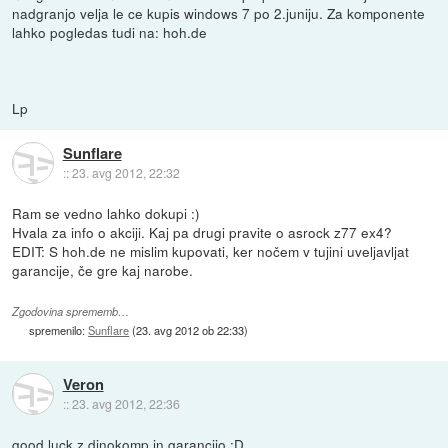
nadgranjo velja le ce kupis windows 7 po 2.juniju. Za komponente
lahko pogledas tudi na: hoh.de
Lp
Sunflare
::
23. avg 2012, 22:32
Ram se vedno lahko dokupi :)
Hvala za info o akciji. Kaj pa drugi pravite o asrock z77 ex4?
EDIT: S hoh.de ne mislim kupovati, ker nočem v tujini uveljavljat
garancije, če gre kaj narobe.
Zgodovina sprememb…
spremenilo:
Sunflare
(
23. avg 2012 ob 22:33
)
Veron
::
23. avg 2012, 22:36
good luck z dinokomp in garancijo :D