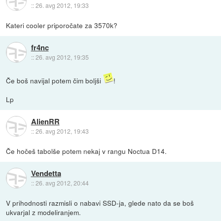
::
26. avg 2012, 19:33
Kateri cooler priporočate za 3570k?
fr4nc
::
26. avg 2012, 19:35
Če boš navijal potem čim boljši
!
Lp
AlienRR
::
26. avg 2012, 19:43
Če hočeš tabolše potem nekaj v rangu Noctua D14.
Ve­ndetta
::
26. avg 2012, 20:44
V prihodnosti razmisli o nabavi SSD-ja, glede nato da se boš
ukvarjal z modeliranjem.