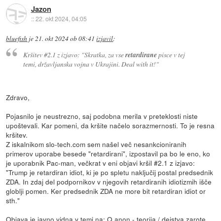
Jazon
::
22. okt 2024, 04:05
bluefish
je
21. okt 2024 ob 08:41
izjavil
:
Kršitev #2.1 z izjavo: "Skratka, za vse
retardirane
pisce v tej
temi, državljanska vojna v Ukrajini. Deal with it!"
Zdravo,
Pojasnilo je neustrezno, saj podobna merila v preteklosti niste
upoštevali. Kar pomeni, da kršite načelo sorazmernosti. To je resna
kršitev.
Z iskalnikom slo-tech.com sem našel več nesankcioniranih
primerov uporabe besede "retardirani", izpostavil pa bo le eno, ko
je uporabnik Pac-man, večkrat v eni objavi kršil #2.1 z izjavo:
"Trump je retardiran idiot, ki je po spletu naključij postal predsednik
ZDA. In zdaj del podpornikov v njegovih retardiranih idiotizmih išče
globlji pomen. Ker predsednik ZDA ne more bit retardiran idiot or
sth."
Objava je javno vidna v temi na:
Q anon - teorija / dejstva zarote