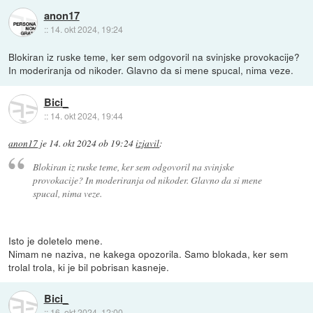
anon17
::
14. okt 2024, 19:24
Blokiran iz ruske teme, ker sem odgovoril na svinjske provokacije?
In moderiranja od nikoder. Glavno da si mene spucal, nima veze.
Bici_
::
14. okt 2024, 19:44
anon17
je
14. okt 2024 ob 19:24
izjavil
:
Blokiran iz ruske teme, ker sem odgovoril na svinjske
provokacije? In moderiranja od nikoder. Glavno da si mene
spucal, nima veze.
Isto je doletelo mene.
Nimam ne naziva, ne kakega opozorila. Samo blokada, ker sem
trolal trola, ki je bil pobrisan kasneje.
Bici_
::
16. okt 2024, 12:00