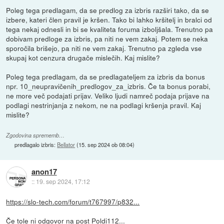
Poleg tega predlagam, da se predlog za izbris razširi tako, da se
izbere, kateri člen pravil je kršen. Tako bi lahko kršitelj in bralci od
tega nekaj odnesli in bi se kvaliteta foruma izboljšala. Trenutno pa
dobivam predloge za izbris, pa niti ne vem zakaj. Potem se neka
sporočila brišejo, pa niti ne vem zakaj. Trenutno pa zgleda vse
skupaj kot cenzura drugače mislečih. Kaj mislite?
Poleg tega predlagam, da se predlagateljem za izbris da bonus
npr. 10_neupravičenih_predlogov_za_izbris. Če ta bonus porabi,
ne more več podajati prijav. Veliko ljudi namreč podaja prijave na
podlagi nestrinjanja z nekom, ne na podlagi kršenja pravil. Kaj
mislite?
Zgodovina sprememb…
predlagalo izbris:
Bellator
(
15. sep 2024 ob 08:04
)
anon17
::
19. sep 2024, 17:12
https://slo-tech.com/forum/t767997/p832...
Če tole ni odgovor na post Poldi112...