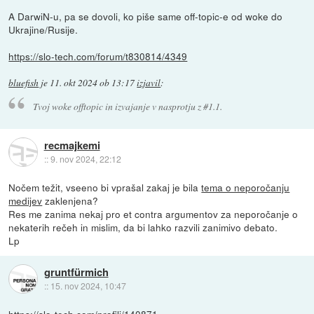
A DarwiN-u, pa se dovoli, ko piše same off-topic-e od woke do
Ukrajine/Rusije.
https://slo-tech.com/forum/t830814/4349
bluefish
je
11. okt 2024 ob 13:17
izjavil
:
Tvoj woke offtopic in izvajanje v nasprotju z #1.1.
recmajkemi
::
9. nov 2024, 22:12
Nočem težit, vseeno bi vprašal zakaj je bila
tema o neporočanju
medijev
zaklenjena?
Res me zanima nekaj pro et contra argumentov za neporočanje o
nekaterih rečeh in mislim, da bi lahko razvili zanimivo debato.
Lp
gruntfürmich
::
15. nov 2024, 10:47
https://slo-tech.com/profili/140871