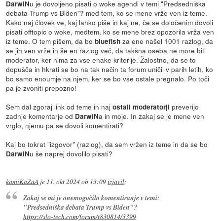
u je dovoljeno pisati o woke agendi v temi "Predsedniška
DarwiN
debata Trump vs Biden"? med tem, ko se mene vrže ven iz teme.
Kako naj človek ve, kaj lahko piše in kaj ne, če se določenim dovoli
pisati offtopic o woke, medtem, ko se mene brez opozorila vrža ven
iz teme. O tem pišem, da bo
za ene našel 1001 razlog, da
bluefish
se jih ven vrže in še en razlog več, da takšna oseba ne more biti
moderator, ker nima za vse enake kriterije. Žalostno, da se to
dopušča in hkrati se bo na tak način ta forum uničil v parih letih, ko
bo samo enoumje na njem, ker se bo vse ostale pregnalo. Po toči
pa je zvoniti prepozno!
Sem dal zgoraj link od teme in naj
preverijo
ostali moderatorji
zadnje komentarje od
a in moje. In zakaj se je mene ven
DarwiN
vrglo, njemu pa se dovoli komentirati?
Kaj bo tokrat "izgovor" (razlog), da sem vržen iz teme in da se bo
u še naprej dovolilo pisati?
DarwiN
kamiKaZaA
je
11. okt 2024 ob 13:09
izjavil
:
Zakaj se mi je onemogočilo komentiranje v temi:
"Predsedniška debata Trump vs Biden"?
https://slo-tech.com/forum/t830814/3399