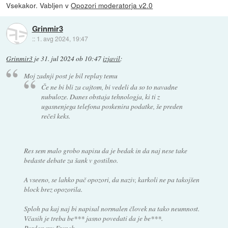
Vsekakor. Vabljen v
Opozori moderatorja v2.0
Grinmir3
::
1. avg 2024, 19:47
Grinmir3
je
31. jul 2024 ob 10:47
izjavil
:
Moj zadnji post je bil replay temu
Če ne bi bli za cajtom, bi vedeli da so to navadne
nubuloze. Danes obstaja tehnologja, ki ti z
ugasnenjega telefona poskenira podatke, še preden
rečeš keks.
Res sem malo grobo napisu da je bedak in da naj nese take
bedaste debate za šank v gostilno.
A vseeno, se lahko pač opozori, da naziv, karkoli ne pa takojšen
block brez opozorila.
Sploh pa kaj naj bi napisal normalen človek na tako neumnost.
Včasih je treba be*** jasno povedati da je be***.
Pardon my French.