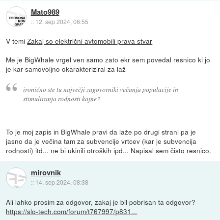
Mato989
::
12. sep 2024, 06:55
V temi
Zakaj so električni avtomobili prava stvar
Me je BigWhale vrgel ven samo zato ekr sem povedal resnico ki jo
je kar samovoljno okarakteriziral za laž
ironično ste tu največji zagovorniki večanja populacije in
stimuliranja rodnosti kajne?
To je moj zapis in BigWhale pravi da laže po drugi strani pa je
jasno da je večina tam za subvencije vrtcev (kar je subvencija
rodnosti) itd... ne bi ukinili otroških ipd... Napisal sem čisto resnico.
mirovnik
::
14. sep 2024, 08:38
Ali lahko prosim za odgovor, zakaj je bil pobrisan ta odgovor?
https://slo-tech.com/forum/t767997/p831...