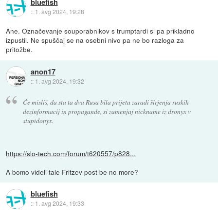
bluefish
::
1. avg 2024, 19:28
Ane. Označevanje souporabnikov s trumptardi si pa prikladno
izpustil. Ne spuščaj se na osebni nivo pa ne bo razloga za
pritožbe.
anon17
::
1. avg 2024, 19:32
Če misliš, da sta ta dva Rusa bila prijeta zaradi širjenja ruskih
dezinformacij in propagande, si zamenjaj nickname iz dronyx v
stupidonyx.
https://slo-tech.com/forum/t620557/p828...
A bomo videli tale Fritzev post be no more?
bluefish
::
1. avg 2024, 19:33