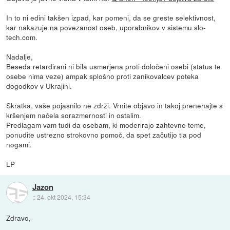
In to ni edini takšen izpad, kar pomeni, da se greste selektivnost,
kar nakazuje na povezanost oseb, uporabnikov v sistemu slo-
tech.com.
Nadalje,
Beseda retardirani ni bila usmerjena proti določeni osebi (status te
osebe nima veze) ampak splošno proti zanikovalcev poteka
dogodkov v Ukrajini.
Skratka, vaše pojasnilo ne zdrži. Vrnite objavo in takoj prenehajte s
kršenjem načela sorazmernosti in ostalim.
Predlagam vam tudi da osebam, ki moderirajo zahtevne teme,
ponudite ustrezno strokovno pomoč, da spet začutijo tla pod
nogami.
LP
Jazon
::
24. okt 2024, 15:34
Zdravo,