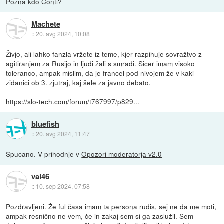
Pozna kdo Conti?
Machete
::
20. avg 2024, 10:08
Živjo, ali lahko fanzla vržete iz teme, kjer razpihuje sovražtvo z
agitiranjem za Rusijo in ljudi žali s smradi. Sicer imam visoko
toleranco, ampak mislim, da je francel pod nivojem že v kaki
zidanici ob 3. zjutraj, kaj šele za javno debato.
https://slo-tech.com/forum/t767997/p829...
bluefish
::
20. avg 2024, 11:47
Spucano. V prihodnje v
Opozori moderatorja v2.0
val46
::
10. sep 2024, 07:58
Pozdravljeni. Že ful časa imam ta persona rudis, sej ne da me moti,
ampak resnično ne vem, če in zakaj sem si ga zaslužil. Sem