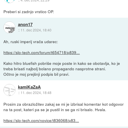
Preberi si zadnjo vrstico OP.
anon17
::
11. dec 2024, 18:40
Ah, ruski imperij vrača udarec:
https://slo-tech.com/forum/t654718/p839...
Kako hitro bluefish pobriše moje poste in kako se obotavlja, ko je
treba brisati najbolj bolano propagando nasprotne strani.
Očtno je moj prejšnji podpis bil pravi.
kamiKaZaA
::
11. dec 2024, 18:48
Prosim za obrazložitev zakaj se mi je izbrisal komentar kot odgovor
na ta post, kateri pa se je pustil in se ga ni brisalo. Hvala.
https://slo-tech.com/novice/t836068/p83...