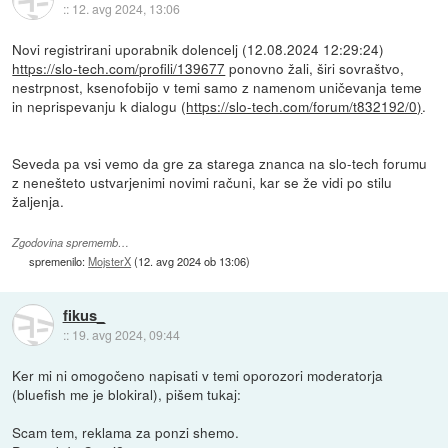
::
12. avg 2024, 13:06
Novi registrirani uporabnik dolencelj (12.08.2024 12:29:24)
https://slo-tech.com/profili/139677
ponovno žali, širi sovraštvo,
nestrpnost, ksenofobijo v temi samo z namenom uničevanja teme
in neprispevanju k dialogu (
https://slo-tech.com/forum/t832192/0)
.
Seveda pa vsi vemo da gre za starega znanca na slo-tech forumu
z nenešteto ustvarjenimi novimi računi, kar se že vidi po stilu
žaljenja.
Zgodovina sprememb…
spremenilo:
MojsterX
(
12. avg 2024 ob 13:06
)
fikus_
::
19. avg 2024, 09:44
Ker mi ni omogočeno napisati v temi oporozori moderatorja
(bluefish me je blokiral), pišem tukaj:
Scam tem, reklama za ponzi shemo.