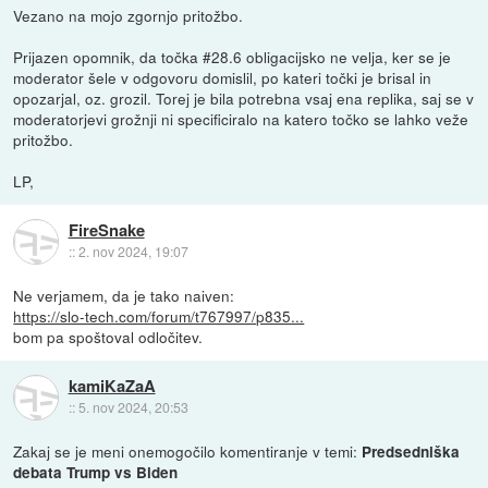
Vezano na mojo zgornjo pritožbo.
Prijazen opomnik, da točka #28.6 obligacijsko ne velja, ker se je
moderator šele v odgovoru domislil, po kateri točki je brisal in
opozarjal, oz. grozil. Torej je bila potrebna vsaj ena replika, saj se v
moderatorjevi grožnji ni specificiralo na katero točko se lahko veže
pritožbo.
LP,
FireSnake
::
2. nov 2024, 19:07
Ne verjamem, da je tako naiven:
https://slo-tech.com/forum/t767997/p835...
bom pa spoštoval odločitev.
kamiKaZaA
::
5. nov 2024, 20:53
Zakaj se je meni onemogočilo komentiranje v temi:
Predsedniška
debata Trump vs Biden