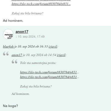
https://slo-tech.com/forum/t830784/p831...
Zakaj sta bila brisana?
Ad hominem.
anon17
::
10. sep 2024, 17:49
bluefish
je
10. sep 2024 ob 16:33
izjavil
:
anon17
je
10. sep 2024 ob 14:54
izjavil
:
Tole sta samostojna posta:
https://slo-tech.com/forum/t830784/p831
...
https://slo-tech.com/forum/t830784/p831
...
Zakaj sta bila brisana?
Ad hominem.
Na koga?