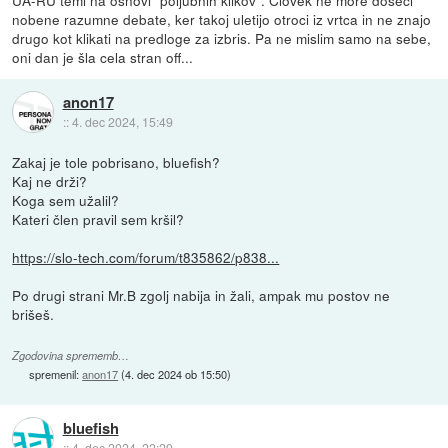
nobene razumne debate, ker takoj uletijo otroci iz vrtca in ne znajo
drugo kot klikati na predloge za izbris. Pa ne mislim samo na sebe,
oni dan je šla cela stran off...
anon17
::
4. dec 2024, 15:49
Zakaj je tole pobrisano, bluefish?
Kaj ne drži?
Koga sem užalil?
Kateri člen pravil sem kršil?
https://slo-tech.com/forum/t835862/p838...
Po drugi strani Mr.B zgolj nabija in žali, ampak mu postov ne
brišeš.
Zgodovina sprememb…
spremenil:
anon17
(
4. dec 2024 ob 15:50
)
bluefish
::
4. dec 2024, 22:29