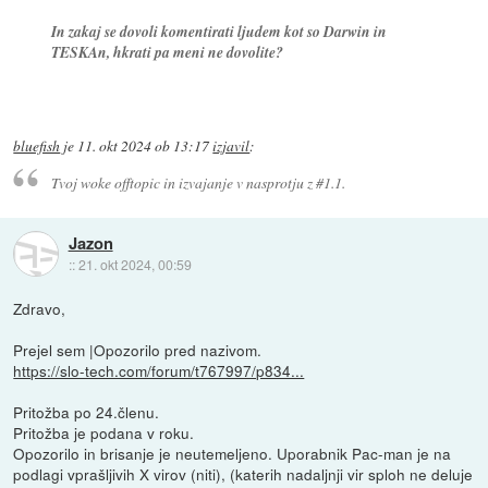
In zakaj se dovoli komentirati ljudem kot so Darwin in
TESKAn, hkrati pa meni ne dovolite?
bluefish
je
11. okt 2024 ob 13:17
izjavil
:
Tvoj woke offtopic in izvajanje v nasprotju z #1.1.
Jazon
::
21. okt 2024, 00:59
Zdravo,
Prejel sem |Opozorilo pred nazivom.
https://slo-tech.com/forum/t767997/p834...
Pritožba po 24.členu.
Pritožba je podana v roku.
Opozorilo in brisanje je neutemeljeno. Uporabnik Pac-man je na
podlagi vprašljivih X virov (niti), (katerih nadaljnji vir sploh ne deluje