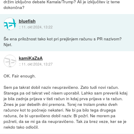
držim izključno debate Kamala/Trump? Ali je izključitev iz teme
dokončna?
bluefish
::
11. okt 2024, 13:22
Še ena priložnost tako kot pri prejšnjem računu s PR nazivom?
Njet.
kamiKaZaA
::
11. okt 2024, 13:27
OK. Fair enough.
Sem pa takrat dobil naziv neupravičeno. Zato tudi novi račun.
Starega pa od takrat več nisem uporabil. Lahko sam preveriš kdaj
je bila zadnja prijava v tisti račun in kdaj prva prijava v ta račun.
Zmes je par debelih dni premora. Torej ne trolam preko dveh
računov kot to počnejo nekateri. Ne bi pa bilo tega drugega
računa, če bi upravičeno dobil naziv. Bi požrl. Ne morem pa
požreti, da se mi ga da neupravičeno. Tak za brez veze, ker se je
nekdo tako odločil.