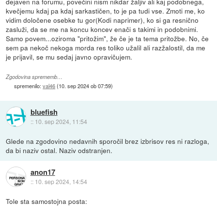
dejaven na forumu, povečini nism nikdar žaljiv ali kaj podobnega,
kvečjemu kdaj pa kdaj sarkastičen, to je pa tudi vse. Zmoti me, ko
vidim določene osebke tu gor(Kodi naprimer), ko si ga resnično
zasluži, da se me na koncu koncev enači s takimi in podobnimi.
Samo povem...oziroma "pritožim", že če je ta tema pritožbe. No, če
sem pa nekoč nekoga morda res toliko užalil ali razžalostil, da me
je prijavil, se mu sedaj javno opravičujem.
Zgodovina sprememb…
spremenilo:
val46
(
10. sep 2024 ob 07:59
)
bluefish
::
10. sep 2024, 11:54
Glede na zgodovino nedavnih sporočil brez izbrisov res ni razloga,
da bi naziv ostal. Naziv odstranjen.
anon17
::
10. sep 2024, 14:54
Tole sta samostojna posta: