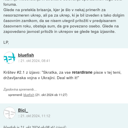
foruma.
Glede na pretekla brisanja, kjer je šlo v nekaj primerih za
nesorazmeren ukrep, ali pa za ukrep, ki je bil izveden s tako dolgim
časovnim zamikom, da se nisem utegnil pritožiti v predpisanem
časovnem roku, obstaja sum, da gre povezano osebo. Glede na
zapovedano javnost pritožb in ukrepov se glede tega izjasnite.
LP,
bluefish
::
21. okt 2024, 08:41
Kršitev #2.1 z izjavo: "Skratka, za vse
pisce v tej temi,
retardirane
državljanska vojna v Ukrajini. Deal with it!"
Zgodovina sprememb…
spremenil:
bluefish
(
21. okt 2024 ob 11:27
)
Bici_
::
21. okt 2024, 11:12
bluefish
je
21. okt 2024 ob 08:41
izjavil
: