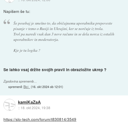
Napišem še tu:
Še posebaj je smešno to, da običajnemu uporabniku prepoveste
pisanje v temo o Rusiji in Ukrajini, ker se norčuje iz trola.
Trol pa naredi vsak dan 3 nove račune in se dela norca iz ostalih
uporabnikov in moderatorja.
Kje je tu logika ?
Se lahko vsaj držite svojih pravil in obrazložite ukrep ?
Zgodovina sprememb…
spremenil:
Bici_
(
16. okt 2024 ob 12:01
)
kamiKaZaA
::
18. okt 2024, 19:38
https://slo-tech.com/forum/t830814/3549