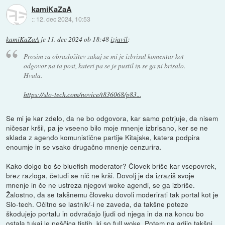
kamiKaZaA
::
12. dec 2024, 10:53
kamiKaZaA
je
11. dec 2024 ob 18:48
izjavil
:
Prosim za obrazložitev zakaj se mi je izbrisal komentar kot
odgovor na ta post, kateri pa se je pustil in se ga ni brisalo.
Hvala.
https://slo-tech.com/novice/t836068/p83...
Se mi je kar zdelo, da ne bo odgovora, kar samo potrjuje, da nisem
ničesar kršil, pa je vseeno bilo moje mnenje izbrisano, ker se ne
sklada z agendo komunistične partije Kitajske, katera podpira
enoumje in se vsako drugačno mnenje cenzurira.
Kako dolgo bo še bluefish moderator? Človek briše kar vsepovrek,
brez razloga, četudi se nič ne krši. Dovolj je da izraziš svoje
mnenje in če ne ustreza njegovi woke agendi, se ga izbriše.
Žalostno, da se takšnemu človeku dovoli moderirati tak portal kot je
Slo-tech. Očitno se lastnik/-i ne zaveda, da takšne poteze
škodujejo portalu in odvračajo ljudi od njega in da na koncu bo
ostala tukaj le peščica tistih, ki so full woke. Potem pa adijo takšni