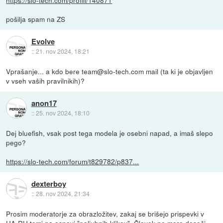
pošilja spam na ZS
Evolve
::
21. nov 2024, 18:21
Vprašanje... a kdo bere team@slo-tech.com mail (ta ki je objavljen
v vseh vaših pravilnikih)?
anon17
::
25. nov 2024, 18:10
Dej bluefish, vsak post tega modela je osebni napad, a imaš slepo
pego?
https://slo-tech.com/forum/t829782/p837...
dexterboy
::
28. nov 2024, 21:34
Prosim moderatorje za obrazložitev, zakaj se brišejo prispevki v
UA-RU temi na osnovi "poljubnih klikov". Človek ne more doseči