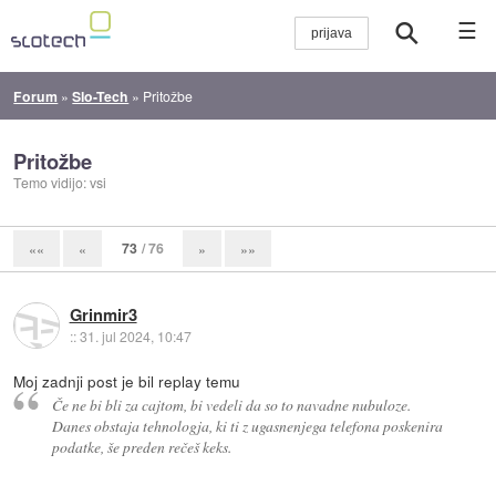
☰
Forum
»
Slo-Tech
»
Pritožbe
Pritožbe
Temo vidijo: vsi
73
/ 76
««
«
»
»»
Grinmir3
::
31. jul 2024, 10:47
Moj zadnji post je bil replay temu
Če ne bi bli za cajtom, bi vedeli da so to navadne nubuloze.
Danes obstaja tehnologja, ki ti z ugasnenjega telefona poskenira
podatke, še preden rečeš keks.