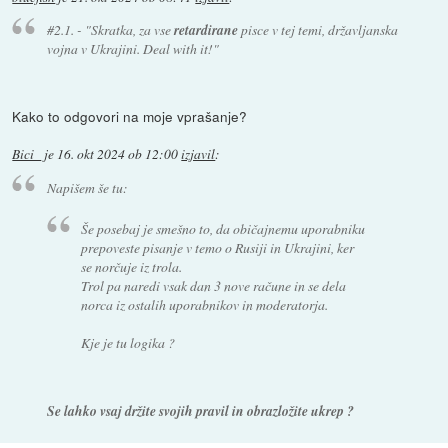
#2.1. - "Skratka, za vse
retardirane
pisce v tej temi, državljanska
vojna v Ukrajini. Deal with it!"
Kako to odgovori na moje vprašanje?
Bici_
je
16. okt 2024 ob 12:00
izjavil
:
Napišem še tu:
Še posebaj je smešno to, da običajnemu uporabniku
prepoveste pisanje v temo o Rusiji in Ukrajini, ker
se norčuje iz trola.
Trol pa naredi vsak dan 3 nove račune in se dela
norca iz ostalih uporabnikov in moderatorja.
Kje je tu logika ?
Se lahko vsaj držite svojih pravil in obrazložite ukrep ?