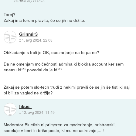
Torej?
Zakaj ima forum pravila, če se jih ne držite.
Grinmir3
::
1. avg 2024, 22:08
Obkladanje s troli je OK, opozarjanje na to pa ne?
Da ne omenjam molčečnosti admina ki blokira account ker sem
enemu id*** povedal da je id***
Zakaj se potem slo-tech trudi z nekimi pravili če se jih še tisti ki naj
bi bili za vzgled ne držijo?
fikus_
::
12. avg 2024, 11:49
Moderator Bluefish ni primeren za moderiranje, pristranski,
sodeluje v temi in briše poste, ki mu ne ustrezajo,....!