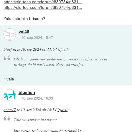
https://slo-tech.com/forum/t830784/p831...
https://slo-tech.com/forum/t830784/p831...
Zakaj sta bila brisana?
val46
::
10. sep 2024, 15:47
bluefish
je
10. sep 2024 ob 11:54
izjavil
:
Glede na zgodovino nedavnih sporočil brez izbrisov res ni
razloga, da bi naziv ostal. Naziv odstranjen.
Hvala
bluefish
::
10. sep 2024, 16:33
anon17
je
10. sep 2024 ob 14:54
izjavil
:
Tole sta samostojna posta:
https://slo-tech.com/forum/t830784/p831...