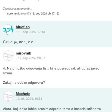
Zgodovina sprememb…
spremenil:
anon17
(
19. sep 2024 ob 17:12
)
bluefish
::
19. sep 2024, 17:13
Četudi je, #2.1, 2.2.
mirovnik
::
19. sep 2024, 20:57
4. Na pritožbo odgovarja tisti, ki je posredoval, ali upravljavec
strani.
Zakaj ne dobim odgovora?
Machete
::
3. okt 2024, 10:53
Alora, kaj lahko lahko prosim odprete temo o imeprialističnemu