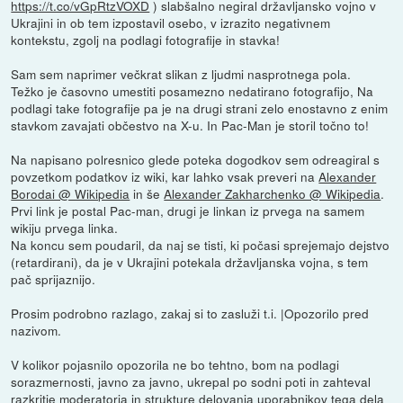
https://t.co/vGpRtzVOXD
) slabšalno negiral državljansko vojno v
Ukrajini in ob tem izpostavil osebo, v izrazito negativnem
kontekstu, zgolj na podlagi fotografije in stavka!
Sam sem naprimer večkrat slikan z ljudmi nasprotnega pola.
Težko je časovno umestiti posamezno nedatirano fotografijo, Na
podlagi take fotografije pa je na drugi strani zelo enostavno z enim
stavkom zavajati občestvo na X-u. In Pac-Man je storil točno to!
Na napisano polresnico glede poteka dogodkov sem odreagiral s
povzetkom podatkov iz wiki, kar lahko vsak preveri na
Alexander
Borodai @ Wikipedia
in še
Alexander Zakharchenko @ Wikipedia
.
Prvi link je postal Pac-man, drugi je linkan iz prvega na samem
wikiju prvega linka.
Na koncu sem poudaril, da naj se tisti, ki počasi sprejemajo dejstvo
(retardirani), da je v Ukrajini potekala državljanska vojna, s tem
pač sprijaznijo.
Prosim podrobno razlago, zakaj si to zasluži t.i. |Opozorilo pred
nazivom.
V kolikor pojasnilo opozorila ne bo tehtno, bom na podlagi
sorazmernosti, javno za javno, ukrepal po sodni poti in zahteval
razkritje moderatorja in strukture delovanja uporabnikov tega dela