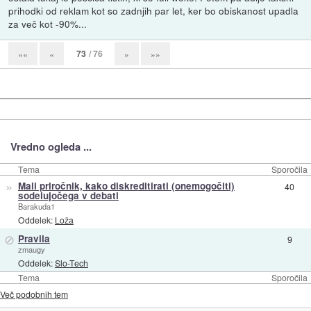
prihodki od reklam kot so zadnjih par let, ker bo obiskanost upadla
za več kot -90%...
73
/ 76
««
«
»
»»
Vredno ogleda ...
Tema
Sporočila
»
Mali priročnik, kako diskreditirati (onemogočiti)
40
sodelujočega v debati
Barakuda1
Oddelek:
Loža
⊘
Pravila
9
zmaugy
Oddelek:
Slo-Tech
Tema
Sporočila
Več podobnih tem