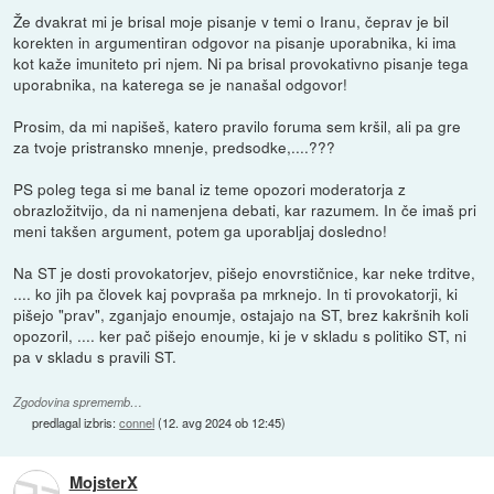
Že dvakrat mi je brisal moje pisanje v temi o Iranu, čeprav je bil
korekten in argumentiran odgovor na pisanje uporabnika, ki ima
kot kaže imuniteto pri njem. Ni pa brisal provokativno pisanje tega
uporabnika, na katerega se je nanašal odgovor!
Prosim, da mi napišeš, katero pravilo foruma sem kršil, ali pa gre
za tvoje pristransko mnenje, predsodke,....???
PS poleg tega si me banal iz teme opozori moderatorja z
obrazložitvijo, da ni namenjena debati, kar razumem. In če imaš pri
meni takšen argument, potem ga uporabljaj dosledno!
Na ST je dosti provokatorjev, pišejo enovrstičnice, kar neke trditve,
.... ko jih pa človek kaj povpraša pa mrknejo. In ti provokatorji, ki
pišejo "prav", zganjajo enoumje, ostajajo na ST, brez kakršnih koli
opozoril, .... ker pač pišejo enoumje, ki je v skladu s politiko ST, ni
pa v skladu s pravili ST.
Zgodovina sprememb…
predlagal izbris:
connel
(
12. avg 2024 ob 12:45
)
MojsterX