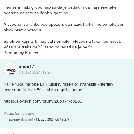
Res sem malo grobo napisu da je bedak in da naj nese take
bedaste debate za šank v gostilno.
A vseeno, se lahko pač opozori, da naziv, karkoli ne pa takojšen
block brez opozorila.
Sploh pa kaj naj bi napisal normalen človek na tako neumnost.
Včasih je treba be*** jasno povedati da je be***.
Pardon my French.
anon17
::
1. avg 2024, 19:26
Kaj je tukaj narobe BF? Mislim, razen pristranskih kriterijev
moderiranja, kjer Fritz lahko napiše karkoli.
https://slo-tech.com/forum/t265374/p828...
Zgodovina sprememb…
spremenil:
anon17
(
1. avg 2024 ob 19:27
)