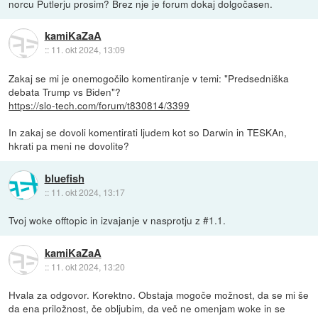
norcu Putlerju prosim? Brez nje je forum dokaj dolgočasen.
kamiKaZaA
::
11. okt 2024, 13:09
Zakaj se mi je onemogočilo komentiranje v temi: "Predsedniška
debata Trump vs Biden"?
https://slo-tech.com/forum/t830814/3399
In zakaj se dovoli komentirati ljudem kot so Darwin in TESKAn,
hkrati pa meni ne dovolite?
bluefish
::
11. okt 2024, 13:17
Tvoj woke offtopic in izvajanje v nasprotju z #1.1.
kamiKaZaA
::
11. okt 2024, 13:20
Hvala za odgovor. Korektno. Obstaja mogoče možnost, da se mi še
da ena priložnost, če obljubim, da več ne omenjam woke in se