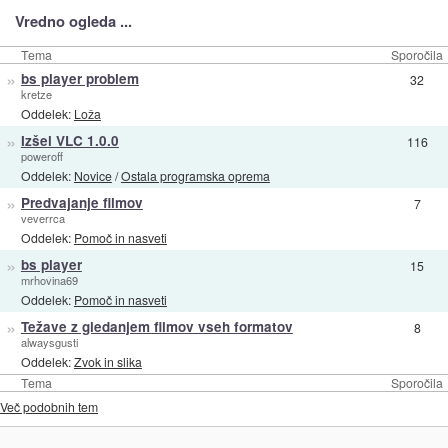
Vredno ogleda ...
Tema
Sporočila
»
bs player problem
32
kretze
Oddelek:
Loža
»
Izšel VLC 1.0.0
116
poweroff
Oddelek:
Novice
/
Ostala programska oprema
»
Predvajanje filmov
7
veverrca
Oddelek:
Pomoč in nasveti
»
bs player
15
mrhovina69
Oddelek:
Pomoč in nasveti
»
Težave z gledanjem filmov vseh formatov
8
alwaysgusti
Oddelek:
Zvok in slika
Tema
Sporočila
Več podobnih tem