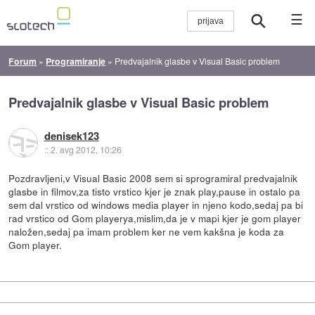
☰
Forum
»
Programiranje
»
Predvajalnik glasbe v Visual Basic problem
Predvajalnik glasbe v Visual Basic problem
denisek123
::
2. avg 2012, 10:26
Pozdravljeni,v Visual Basic 2008 sem si sprogramiral predvajalnik
glasbe in filmov,za tisto vrstico kjer je znak play,pause in ostalo pa
sem dal vrstico od windows media player in njeno kodo,sedaj pa bi
rad vrstico od Gom playerya,mislim,da je v mapi kjer je gom player
naložen,sedaj pa imam problem ker ne vem kakšna je koda za
Gom player.