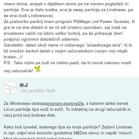
nisem doma, ampak v dijaškem domu pa ne morem pogledat) tri
particije. Ena je čisto kratka, ena je swap particija za Lindowse, pa
še ena (tudi Lindowsova).
Za pretvorbo particij imam program PQMagic (od Power Questa), ki
gre le na dve disketi in se mi zdi izredno uporaben, saj imaš na
enostaven način na izbiro veliko funkcij, pa še prikazuje (beri
podpira) ogromno datotečnih sistemov.
Gandalfer: daleč okoli mene ni nobenega "sosedovega sina", ki bi
bil zmožen karkoli delati z mojim računalnikom (razen moj mlajši
bratec...)!
P.S.: Tako nizko pa tudi ne mislim pasti, da bi moral nekomu nositi
moj računalnik!
dr.J
::
22. jan 2003, 19:05
Za Windowse obstaja
program explore2fs
, s katerim lahko bereš
Linux particije tipa ext2 in ext3. To inštaliraj na drugi računalnik in
vanj privij tvoj lindows disk.
Kako boš izvedel, katerega tipa so tvoje particije? Zaženi Lindows
in npr. odpri eno konzolo (podobna M$Dos oknu) in napiši 'mount'.
Med drugim boš dobil nekaj takega: