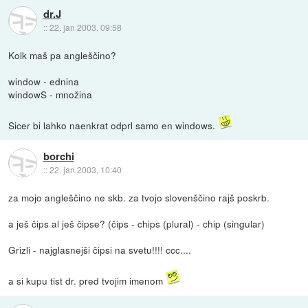
dr.J
::
22. jan 2003, 09:58
Kolk maš pa angleščino?
window - ednina
windowS - množina
Sicer bi lahko naenkrat odprl samo en windows.
borchi
::
22. jan 2003, 10:40
za mojo angleščino ne skb. za tvojo slovenščino rajš poskrb.
a ješ čips al ješ čipse? (čips - chips (plural) - chip (singular)
Grizli - najglasnejši čipsi na svetu!!!! ccc....
a si kupu tist dr. pred tvojim imenom