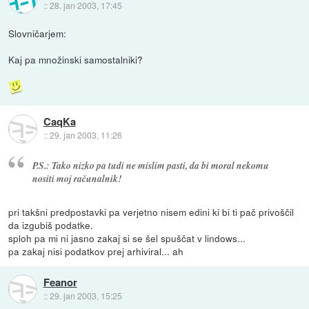
::
28. jan 2003, 17:45
Slovničarjem:
Kaj pa množinski samostalniki?
CaqKa
::
29. jan 2003, 11:26
P.S.: Tako nizko pa tudi ne mislim pasti, da bi moral nekomu
nositi moj računalnik!
pri takšni predpostavki pa verjetno nisem edini ki bi ti pač privoščil
da izgubiš podatke.
sploh pa mi ni jasno zakaj si se šel spuščat v lindows...
pa zakaj nisi podatkov prej arhiviral... ah
Feanor
::
29. jan 2003, 15:25