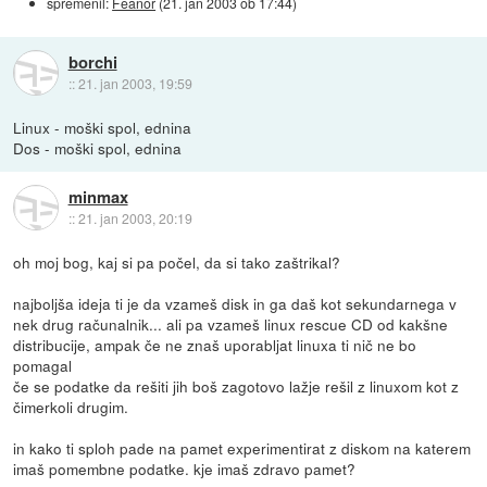
spremenil:
Feanor
(
21. jan 2003 ob 17:44
)
borchi
::
21. jan 2003, 19:59
Linux - moški spol, ednina
Dos - moški spol, ednina
minmax
::
21. jan 2003, 20:19
oh moj bog, kaj si pa počel, da si tako zaštrikal?
najboljša ideja ti je da vzameš disk in ga daš kot sekundarnega v
nek drug računalnik... ali pa vzameš linux rescue CD od kakšne
distribucije, ampak če ne znaš uporabljat linuxa ti nič ne bo
pomagal
če se podatke da rešiti jih boš zagotovo lažje rešil z linuxom kot z
čimerkoli drugim.
in kako ti sploh pade na pamet experimentirat z diskom na katerem
imaš pomembne podatke. kje imaš zdravo pamet?