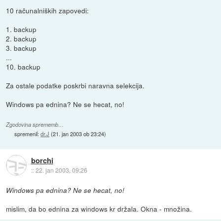
10 računalniških zapovedi:
1. backup
2. backup
3. backup
...
10. backup
Za ostale podatke poskrbi naravna selekcija.
Windows pa ednina? Ne se hecat, no!
Zgodovina sprememb…
spremenil:
dr.J
(
21. jan 2003 ob 23:24
)
borchi
::
22. jan 2003, 09:26
Windows pa ednina? Ne se hecat, no!
mislim, da bo ednina za windows kr držala. Okna - množina.