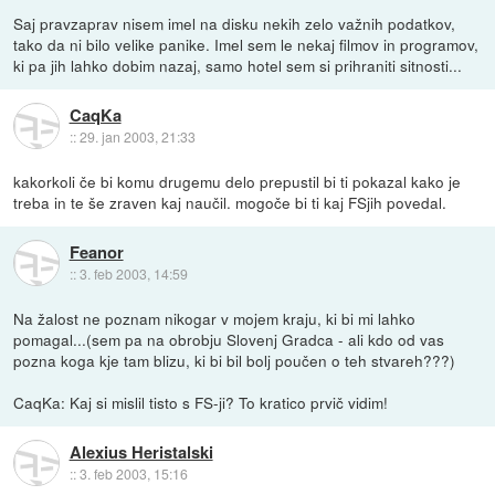
Saj pravzaprav nisem imel na disku nekih zelo važnih podatkov,
tako da ni bilo velike panike. Imel sem le nekaj filmov in programov,
ki pa jih lahko dobim nazaj, samo hotel sem si prihraniti sitnosti...
CaqKa
::
29. jan 2003, 21:33
kakorkoli če bi komu drugemu delo prepustil bi ti pokazal kako je
treba in te še zraven kaj naučil. mogoče bi ti kaj FSjih povedal.
Feanor
::
3. feb 2003, 14:59
Na žalost ne poznam nikogar v mojem kraju, ki bi mi lahko
pomagal...(sem pa na obrobju Slovenj Gradca - ali kdo od vas
pozna koga kje tam blizu, ki bi bil bolj poučen o teh stvareh???)
CaqKa: Kaj si mislil tisto s FS-ji? To kratico prvič vidim!
Alexius Heristalski
::
3. feb 2003, 15:16