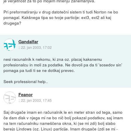
je verjetnost za to po mojem mnenju zanemarljiva.
Pri preformatiranju v drug datotečni sistem ti tudi Norton ne bo
pomagal. Kakšnega tipa so tvoje particije: ext3, ext2 ali kaj
drugega?
Gandalfar
::
22. jan 2003, 17:02
nesi racunalnik k nekomu, ki zna oz. placaj kaksnemu
profesionalcu in moli za podatke. Ne dovoli pa da ti 'sosedov sin'
pomaga pa tudi ti se ne dotikaj prevec.
Seek professional help..
Feanor
::
22. jan 2003, 17:45
Saj drugače imam en računalnik le en meter stran od tega, samo
če dam disk v njega mi ne bo nič bolj pokazal podatkov, saj imam
na tem računalniku nameščena okna, ki (se mi zdi) bolj slabo
berejo Lindows (oz. Linux) particije. Imam drugače (zdi se mi -