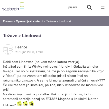
☰
Forum
»
Operacijski sistemi
»
Težave z Lindowsi
Težave z Lindowsi
Feanor
::
21. jan 2003, 17:43
Dobil sem Lindowse (ne vem točno katera verzija).
Inštaliral sem jih iz WinMe (windows friendly inštalacija al neka
takega), ko so bli inštalirani, pa me je ob zagonu računalnika vrglo
v "dose", pa ne znam tam nič delat (nikoli nisem imel na
računalniku Linuxov). A se ne bi moral zagnati grafični vmesnik???
Še enkrat sem jih inštaliral, pa zdaj niti v windowse ne morem več
priti.
Na disku imam važne podatke. Kako naj jih ohranim, če bom
spremenil particije nazaj na FAT32? Mogoče s kakšnimi Norton
Utilities?