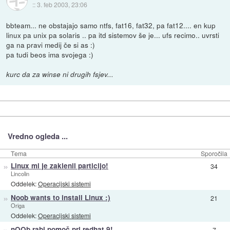
::
3. feb 2003, 23:06
bbteam... ne obstajajo samo ntfs, fat16, fat32, pa fat12.... en kup
linux pa unix pa solaris .. pa itd sistemov še je... ufs recimo.. uvrsti
ga na pravi medij če si as :)
pa tudi beos ima svojega :)
kurc da za winse ni drugih fsjev...
Vredno ogleda ...
Tema
Sporočila
»
Linux mi je zaklenil particijo!
34
Lincolin
Oddelek:
Operacijski sistemi
»
Noob wants to install Linux :)
21
Origa
Oddelek:
Operacijski sistemi
»
nOOb rabi pomoč pri redhat 9!
7