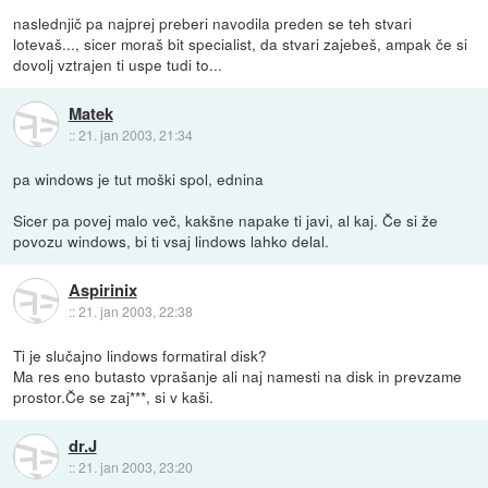
naslednjič pa najprej preberi navodila preden se teh stvari
lotevaš..., sicer moraš bit specialist, da stvari zajebeš, ampak če si
dovolj vztrajen ti uspe tudi to...
Matek
::
21. jan 2003, 21:34
pa windows je tut moški spol, ednina
Sicer pa povej malo več, kakšne napake ti javi, al kaj. Če si že
povozu windows, bi ti vsaj lindows lahko delal.
Aspirinix
::
21. jan 2003, 22:38
Ti je slučajno lindows formatiral disk?
Ma res eno butasto vprašanje ali naj namesti na disk in prevzame
prostor.Če se zaj***, si v kaši.
dr.J
::
21. jan 2003, 23:20