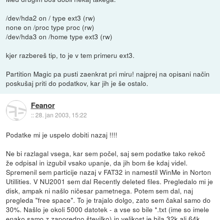
/dev/hda2 on / type ext3 (rw)
none on /proc type proc (rw)
/dev/hda3 on /home type ext3 (rw)
kjer razbereš tip, to je v tem primeru ext3.
Partition Magic pa pusti zaenkrat pri miru! najprej na opisani način
poskušaj priti do podatkov, kar jih je še ostalo.
Feanor
::
28. jan 2003, 15:22
Podatke mi je uspelo dobiti nazaj !!!!
Ne bi razlagal vsega, kar sem počel, saj sem podatke tako rekoč
že odpisal in izgubil vsako upanje, da jih bom še kdaj videl.
Spremenil sem particije nazaj v FAT32 in namestil WinMe in Norton
Utillities. V NU2001 sem dal Recently deleted files. Pregledalo mi je
disk, ampak ni našlo ničesar pametnega. Potem sem dal, naj
pregleda "free space". To je trajalo dolgo, zato sem čakal samo do
30%. Našlo je okoli 5000 datotek - a vse so bile *.txt (ime so imele
enako samo z zaporedno številko) in velikost je bila 32k ali 64k.