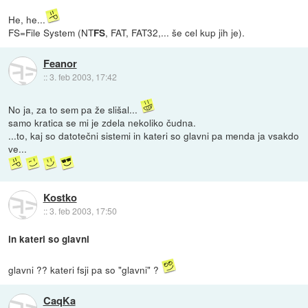
He, he...
FS=File System (NT
, FAT, FAT32,... še cel kup jih je).
FS
Feanor
::
3. feb 2003, 17:42
No ja, za to sem pa že slišal...
samo kratica se mi je zdela nekoliko čudna.
...to, kaj so datotečni sistemi in kateri so glavni pa menda ja vsakdo
ve...
Kostko
::
3. feb 2003, 17:50
in kateri so glavni
glavni ?? kateri fsji pa so "glavni" ?
CaqKa