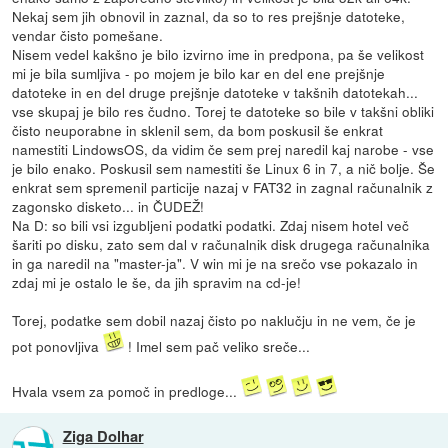
Nekaj sem jih obnovil in zaznal, da so to res prejšnje datoteke,
vendar čisto pomešane.
Nisem vedel kakšno je bilo izvirno ime in predpona, pa še velikost
mi je bila sumljiva - po mojem je bilo kar en del ene prejšnje
datoteke in en del druge prejšnje datoteke v takšnih datotekah...
vse skupaj je bilo res čudno. Torej te datoteke so bile v takšni obliki
čisto neuporabne in sklenil sem, da bom poskusil še enkrat
namestiti LindowsOS, da vidim če sem prej naredil kaj narobe - vse
je bilo enako. Poskusil sem namestiti še Linux 6 in 7, a nič bolje. Še
enkrat sem spremenil particije nazaj v FAT32 in zagnal računalnik z
zagonsko disketo... in ČUDEŽ!
Na D: so bili vsi izgubljeni podatki podatki. Zdaj nisem hotel več
šariti po disku, zato sem dal v računalnik disk drugega računalnika
in ga naredil na "master-ja". V win mi je na srečo vse pokazalo in
zdaj mi je ostalo le še, da jih spravim na cd-je!
Torej, podatke sem dobil nazaj čisto po naklučju in ne vem, če je
pot ponovljiva
! Imel sem pač veliko sreče...
Hvala vsem za pomoč in predloge...
Ziga Dolhar