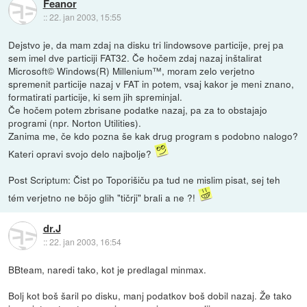
Feanor
::
22. jan 2003, 15:55
Dejstvo je, da mam zdaj na disku tri lindowsove particije, prej pa
sem imel dve particiji FAT32. Če hočem zdaj nazaj inštalirat
Microsoft© Windows(R) Millenium™, moram zelo verjetno
spremenit particije nazaj v FAT in potem, vsaj kakor je meni znano,
formatirati particije, ki sem jih spreminjal.
Če hočem potem zbrisane podatke nazaj, pa za to obstajajo
programi (npr. Norton Utilities).
Zanima me, če kdo pozna še kak drug program s podobno nalogo?
Kateri opravi svojo delo najbolje?
Post Scriptum: Čist po Toporišiču pa tud ne mislim pisat, sej teh
tém verjetno ne böjo glih "tičrji" brali a ne ?!
dr.J
::
22. jan 2003, 16:54
BBteam, naredi tako, kot je predlagal minmax.
Bolj kot boš šaril po disku, manj podatkov boš dobil nazaj. Že tako