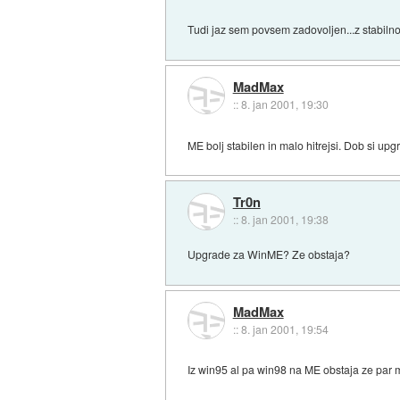
Tudi jaz sem povsem zadovoljen...z stabilnos
MadMax
::
8. jan 2001, 19:30
ME bolj stabilen in malo hitrejsi. Dob si up
Tr0n
::
8. jan 2001, 19:38
Upgrade za WinME? Ze obstaja?
MadMax
::
8. jan 2001, 19:54
Iz win95 al pa win98 na ME obstaja ze par m