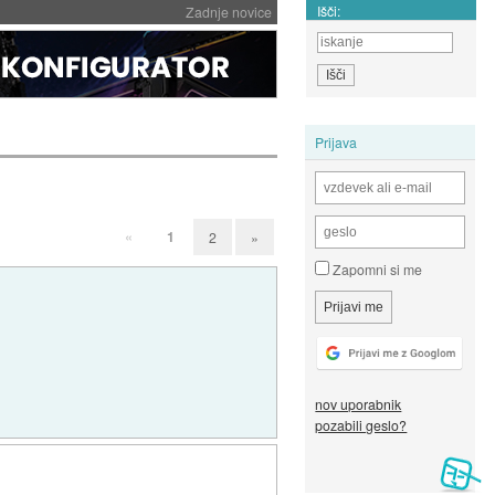
Išči:
Zadnje novice
Prijava
«
1
2
»
Zapomni si me
nov uporabnik
pozabili geslo?