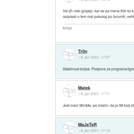
Vsi jih neki grajajo, kar se pa mene tiče so 
razpisali o tem mal pokukaj po forumih, vel
b0rys
Tr0n
::
8. jan 2001, 17:07
Stabilnost boljsa. Podpora za programe/igre
Matek
::
8. jan 2001, 17:11
Jest mam WinMe, pa mislim, da je 98 bolj stab
MaJsTeR
::
8. jan 2001, 17:15