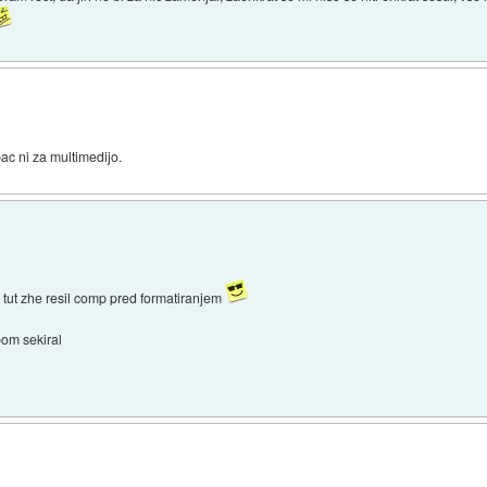
ac ni za multimedijo.
e tut zhe resil comp pred formatiranjem
om sekiral