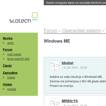
Sandisk že prodal več kot polovico SSD-jev za 
Forum
»
Operacijski sistemi
»
Novice
Windows ME
arhiv
Forum
mali oglasi
teme zadnjih 24h
bbobst
Članki
::
8. jan 2001, 16:06
Zaposlitve
Kakšne so vaše izkušnje z Windowsi ME.
brskaj
Zanima me primerjava z Win 98 glede stabil
Ostalo
Prosim za mnenja.
pravila
MRB0rYS
::
8. jan 2001, 16:15