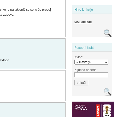
ahko jo pa izklopiš so se tu že precej
Hitre funkcije
aka zadeva.
seznam tem
Posebni izpisi
Avtor:
zklopit.
Ključna beseda: