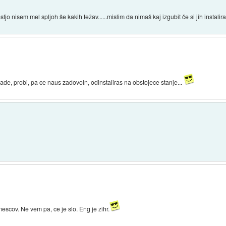
tjo nisem mel spljoh še kakih težav......mislim da nimaš kaj izgubit če si jih instal
grade, probi, pa ce naus zadovoln, odinstaliras na obstojece stanje...
escov. Ne vem pa, ce je slo. Eng je zihr.