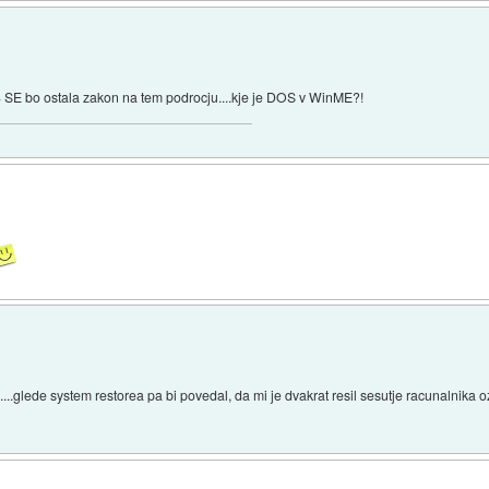
 SE bo ostala zakon na tem podrocju....kje je DOS v WinME?!
,......glede system restorea pa bi povedal, da mi je dvakrat resil sesutje racunalnik