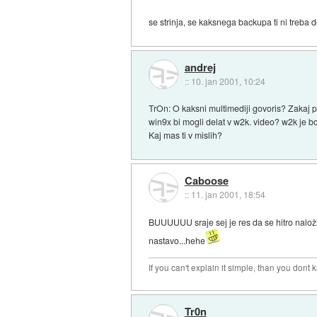
se strinja, se kaksnega backupa ti ni treba d
andrej
::
10. jan 2001, 10:24
TrOn: O kaksni multimediji govoris? Zakaj p
win9x bi mogli delat v w2k. video? w2k je bo
Kaj mas ti v mislih?
Caboose
::
11. jan 2001, 18:54
BUUUUUU sraje sej je res da se hitro nalo
nastavo...hehe
If you can't explain it simple, than you dont
Tr0n