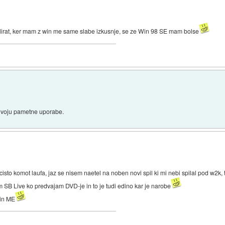
talirat, ker mam z win me same slabe izkusnje, se ze Win 98 SE mam bolse
nivoju pametne uporabe.
cisto komot laufa, jaz se nisem naetel na noben novi spil ki mi nebi spilal pod w2k,
em SB Live ko predvajam DVD-je in to je tudi edino kar je narobe
Win ME