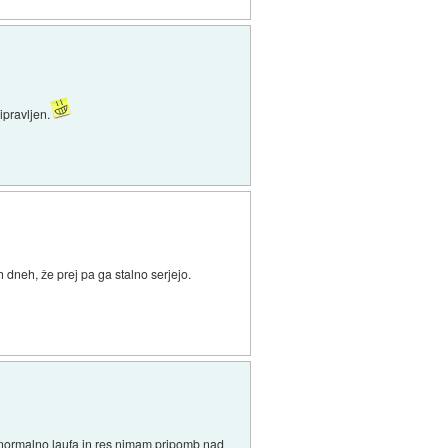
ipravljen.
dneh, že prej pa ga stalno serjejo.
e normalno laufa in res nimam pripomb nad