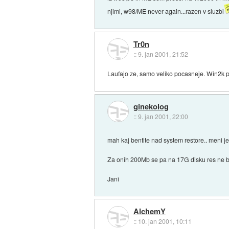
njimi, w98/ME never again...razen v sluzbi
Tr0n
::
9. jan 2001, 21:52
Laufajo ze, samo veliko pocasneje. Win2k p
ginekolog
::
9. jan 2001, 22:00
mah kaj bentite nad system restore.. meni j
Za onih 200Mb se pa na 17G disku res ne b
Jani
AlchemY
::
10. jan 2001, 10:11