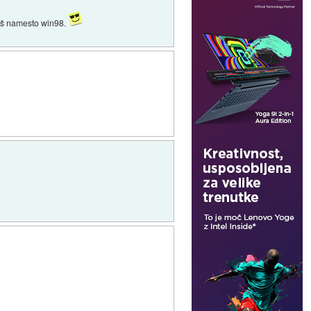
iraš namesto win98.