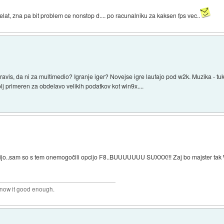
elat, zna pa bit problem ce nonstop d.... po racunalniku za kaksen fps vec..
ravis, da ni za multimedio? Igranje iger? Novejse igre laufajo pod w2k. Muzika - 
lj primeren za obdelavo velikih podatkov kot win9x....
žijo..sam so s tem onemogočili opcijo F8..BUUUUUUU SUXXX!!! Zaj bo majster ta
 know it good enough.