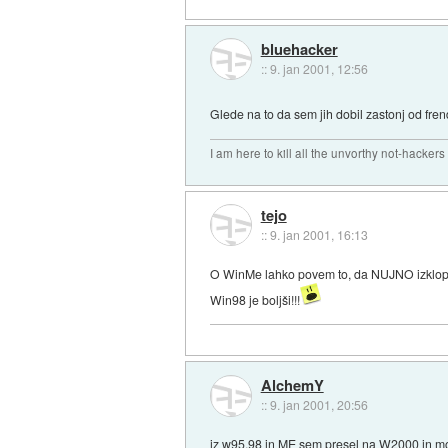
bluehacker
::
9. jan 2001, 12:56
Glede na to da sem jih dobil zastonj od frenda
I am here to kill all the unvorthy not-hackers
tejo
::
9. jan 2001, 16:13
O WinMe lahko povem to, da NUJNO izklopite
Win98 je boljši!!!
AlchemY
::
9. jan 2001, 20:56
iz w95,98 in ME sem presel na W2000 in mora