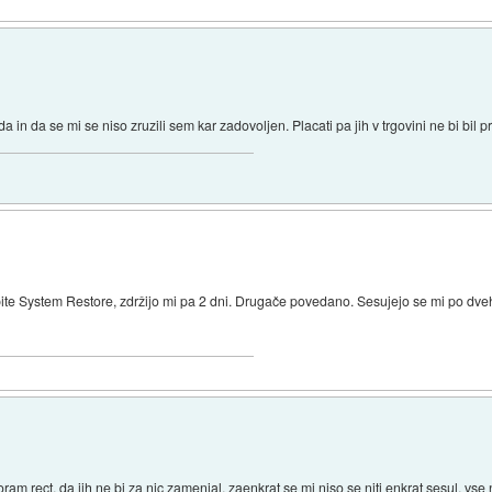
 in da se mi se niso zruzili sem kar zadovoljen. Placati pa jih v trgovini ne bi bil pr
 System Restore, zdržijo mi pa 2 dni. Drugače povedano. Sesujejo se mi po dveh 
m rect, da jih ne bi za nic zamenjal, zaenkrat se mi niso se niti enkrat sesul, vs