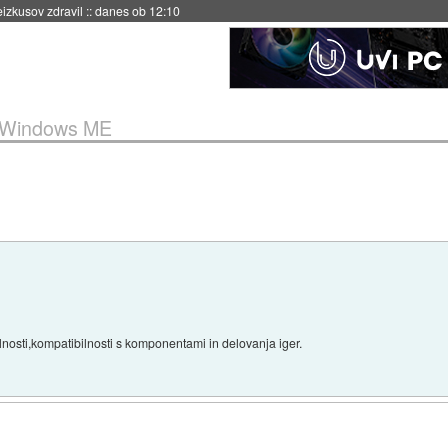
naslednji dve leti
::
danes ob 11:37
Windows ME
nosti,kompatibilnosti s komponentami in delovanja iger.