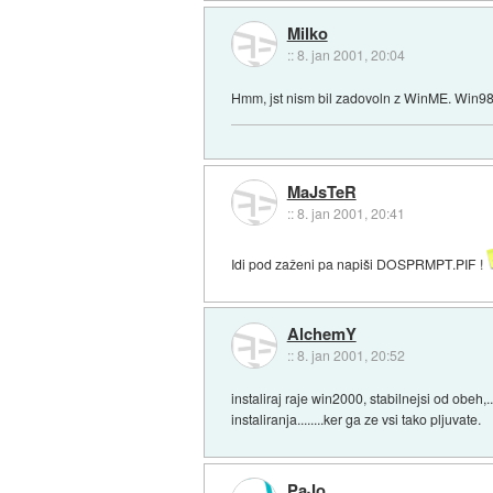
Milko
::
8. jan 2001, 20:04
Hmm, jst nism bil zadovoln z WinME. Win98
MaJsTeR
::
8. jan 2001, 20:41
Idi pod zaženi pa napiši DOSPRMPT.PIF !
AlchemY
::
8. jan 2001, 20:52
instaliraj raje win2000, stabilnejsi od obeh
instaliranja........ker ga ze vsi tako pljuvate.
PaJo