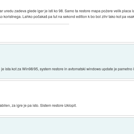
kar uredu zadeva glede iger je isti ko 98. Samo ta restore mapa požere velik placa l
iko koristnega. Lahko počakaš pa tut na sekond edition k bo bol zihr tako kot pa vs
 je ista kot za Win98/95, system restore in avtomatski windows update je pametno i
ilen, za igre je pa isto. Sistem restore izklopit.