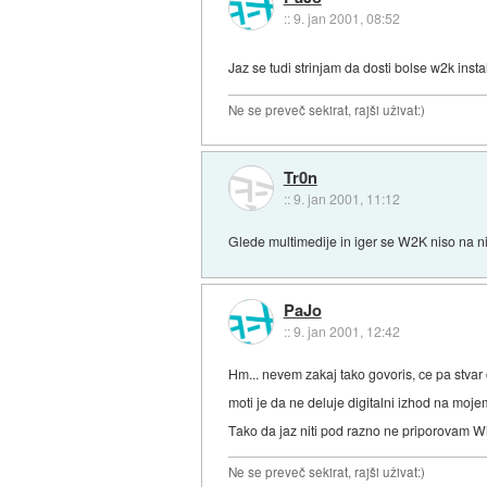
::
9. jan 2001, 08:52
Jaz se tudi strinjam da dosti bolse w2k ins
Ne se preveč sekirat, rajši uživat:)
Tr0n
::
9. jan 2001, 11:12
Glede multimedije in iger se W2K niso na 
PaJo
::
9. jan 2001, 12:42
Hm... nevem zakaj tako govoris, ce pa stvar 
moti je da ne deluje digitalni izhod na moj
Tako da jaz niti pod razno ne priporovam 
Ne se preveč sekirat, rajši uživat:)