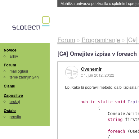
Mehiška univerza poizkusila s spletnimi sprejem
Forum
»
Programiranje
»
[C#]
Novice
[C#] Omejitev izpisa v foreach
arhiv
Forum
Cvenemir
mali oglasi
::
1. jun 2012, 20:22
teme zadnjih 24h
Članki
Lp. Kako bi popravil metodo, da bi izpisal
Zaposlitve
brskaj
public
static
void
Izpi
        {

Ostalo
            Console.Writ
pravila
string
 first
foreach
 (Ose
            {
