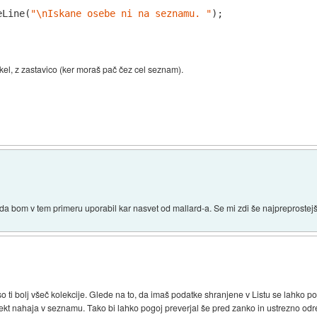
eLine(
"\nIskane osebe ni na seznamu. "
);

el, z zastavico (ker moraš pač čez cel seznam).
a bom v tem primeru uporabil kar nasvet od mallard-a. Se mi zdi še najpreprostej
so ti bolj všeč kolekcije. Glede na to, da imaš podatke shranjene v Listu se lahko p
jekt nahaja v seznamu. Tako bi lahko pogoj preverjal še pred zanko in ustrezno odr