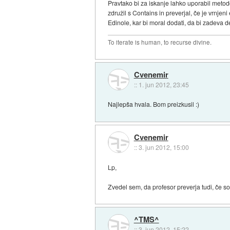
Pravtako bi za iskanje lahko uporabil metodo
združil s Contains in preverjal, če je vrnjeni
Edinole, kar bi moral dodati, da bi zadeva 
To iterate is human, to recurse divine.
Cvenemir
::
1. jun 2012, 23:45
Najlepša hvala. Bom preizkusil :)
Cvenemir
::
3. jun 2012, 15:00
Lp,
Zvedel sem, da profesor preverja tudi, če 
^TMS^
::
3. jun 2012, 15:22