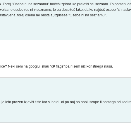
. Torej "Osebe ni na seznamu" hočeš izpisati ko preletiš cel seznam. To pomeni da 
o vpisane osebe res ni v seznamu, to pa dosežeš tako, da ko najdeš osebo "si nast
 nastavljena, torej oseba ne obstaja, izpišeše "Osebe ni na seznamu".
ce? Neki sem na googlu iskau "c# flags" pa nisem nič koristnega našu.
 je leta prazen izjaviš tisto kar si hotel. al pa naj bo bool. scope ti pomaga pri kodir