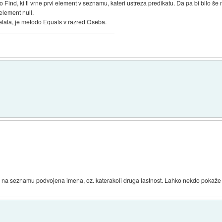
 Find, ki ti vrne prvi element v seznamu, kateri ustreza predikatu. Da pa bi bilo še 
 element null.
delala, je metodo Equals v razred Oseba.
so na seznamu podvojena imena, oz. katerakoli druga lastnost. Lahko nekdo pokaž