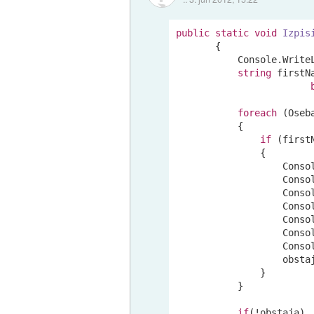
public
static
void
Izpis
       {

           Console.Write
string
 firstN
foreach
 (Oseb
           {

if
 (first
               {

                   Conso
                   Conso
                   Conso
                   Conso
                   Conso
                   Conso
                   Conso
                   obsta
               }

           }

if
(!obstaja)
