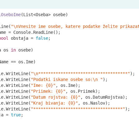
iOseboIme
(
List<Oseba> osebe
)
Line(
"\nVnesite ime osebe, katere podatke želite prikaza
ame = Console.ReadLine();

bool
 obstaja = 
false
;	

a os 
in
 osebe)

Name == os.Ime)

le.WriteLine(
"\n************************************"
);

le.WriteLine(
"Podatki iskane osebe so:\n "
);

le.WriteLine(
"Ime: {0}"
, os.Ime);

le.WriteLine(
"Priimek: {0}"
, os.Priimek);

le.WriteLine(
"Datum rojstva: {0}"
, os.DatumRojstva);

le.WriteLine(
"Kraj bivanja: {0}"
, os.Naslov);

le.WriteLine(
"************************************"
);

ja = 
true
;
