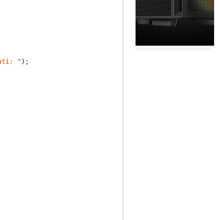
ati: "
);
