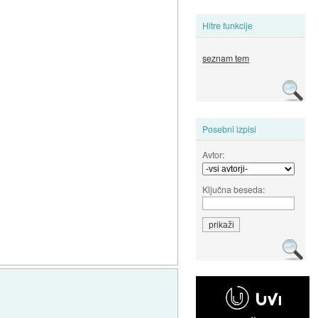
Hitre funkcije
seznam tem
Posebni izpisi
Avtor:
Ključna beseda: