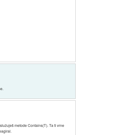
še.
oslužuješ metode Contains(T). Ta ti vrne
eagiral.