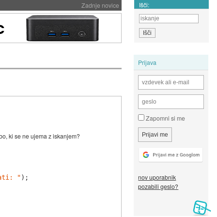
Išči:
Zadnje novice
Prijava
Zapomni si me
bo, ki se ne ujema z iskanjem?
nov uporabnik
ati: "
);

pozabili geslo?