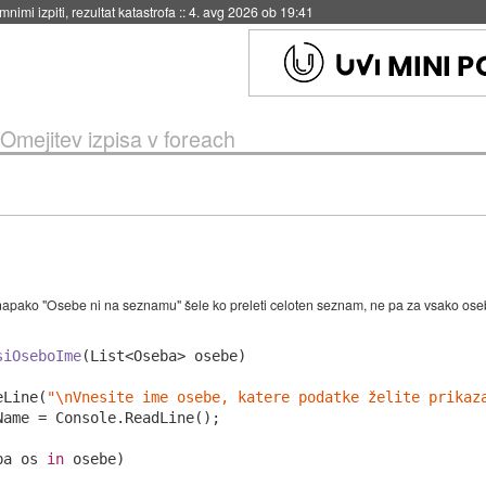
nimi izpiti, rezultat katastrofa
::
4. avg 2026 ob 19:41
 Omejitev izpisa v foreach
a napako "Osebe ni na seznamu" šele ko preleti celoten seznam, ne pa za vsako ose
siOseboIme
(
List<Oseba> osebe
)
eLine(
"\nVnesite ime osebe, katere podatke želite prikaz
Name = Console.ReadLine();

ba os 
in
 osebe)
