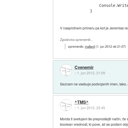
            Console.Writ
V nasprotnem primeru pa kot je Jeremias rek
Zgodovina sprememb…
spremenilo:
mallard
(
1. jun 2012 ob 21:07
)
Cvenemir
::
1. jun 2012, 21:09
Seznam ne vsebuje podvojenih imen, tako, d
^TMS^
::
1. jun 2012, 22:45
Morda ti svetujem še preprostejši način, če 
boolean vrednost, ki pove, ali se podani ob