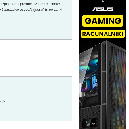
izpis moraš prestavit iz foreach zanke.
aviš zastavico osebaNajdena" in po zanki
anju.