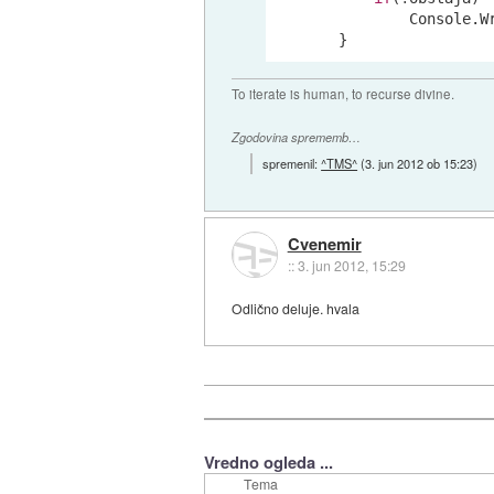
               Console.W
       }
To iterate is human, to recurse divine.
Zgodovina sprememb…
spremenil:
^TMS^
(
3. jun 2012 ob 15:23
)
Cvenemir
::
3. jun 2012, 15:29
Odlično deluje. hvala
Vredno ogleda ...
Tema