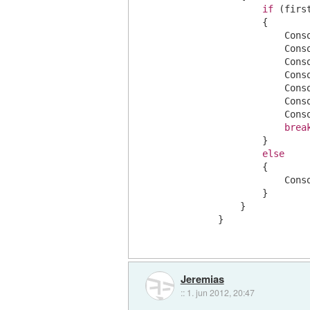
if
 (firs
                {

                    Cons
                    Cons
                    Cons
                    Cons
                    Cons
                    Cons
                    Cons
brea
                }

else
                {

                    Cons
                }

            }

        }
Jeremias
::
1. jun 2012, 20:47