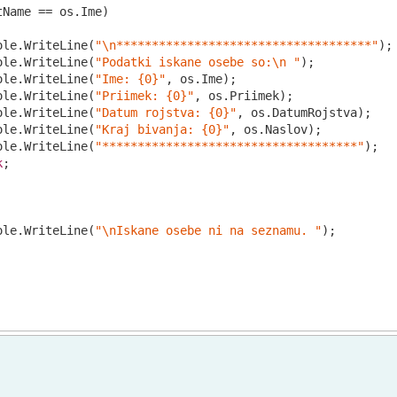
tName == os.Ime)

ole.WriteLine(
"\n************************************"
);

ole.WriteLine(
"Podatki iskane osebe so:\n "
);

ole.WriteLine(
"Ime: {0}"
, os.Ime);

ole.WriteLine(
"Priimek: {0}"
, os.Priimek);

ole.WriteLine(
"Datum rojstva: {0}"
, os.DatumRojstva);

ole.WriteLine(
"Kraj bivanja: {0}"
, os.Naslov);

ole.WriteLine(
"************************************"
);

k
;

ole.WriteLine(
"\nIskane osebe ni na seznamu. "
);
