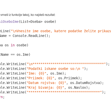
neš iz funkcije takoj, ko najdeš rezultat:
siOseboIme
(
List<Oseba> osebe
)
eLine(
"\nVnesite ime osebe, katere podatke želite prikaz
Name = Console.ReadLine();

ba os 
in
 osebe)

tName == os.Ime)

ole.WriteLine(
"\n************************************"
);

ole.WriteLine(
"Podatki iskane osebe so:\n "
);

ole.WriteLine(
"Ime: {0}"
, os.Ime);

ole.WriteLine(
"Priimek: {0}"
, os.Priimek);

ole.WriteLine(
"Datum rojstva: {0}"
, os.DatumRojstva);

ole.WriteLine(
"Kraj bivanja: {0}"
, os.Naslov);

ole.WriteLine(
"************************************"
);

rn
;
