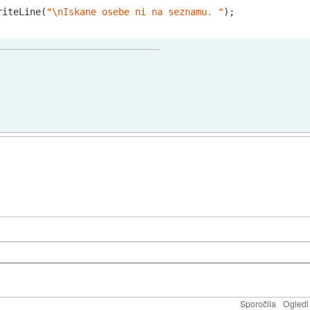
riteLine(
"\nIskane osebe ni na seznamu. "
);

Sporočila
Ogledi