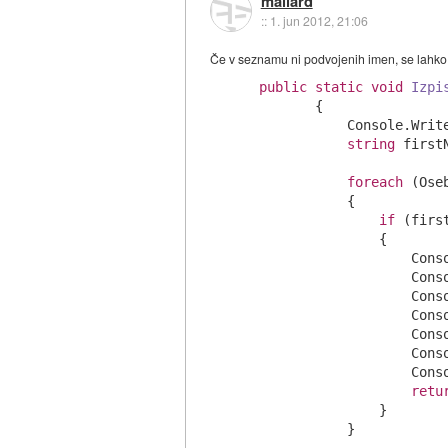
mallard
::
1. jun 2012, 21:06
Če v seznamu ni podvojenih imen, se lahko vr
public
static
void
Izpi
        {

            Console.Writ
string
 first
foreach
 (Ose
            {

if
 (firs
                {

                    Cons
                    Cons
                    Cons
                    Cons
                    Cons
                    Cons
                    Cons
retu
                }

            }
