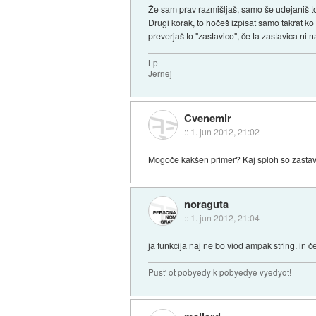
Že sam prav razmišljaš, samo še udejaniš to
Drugi korak, to hočeš izpisat samo takrat k
preverjaš to "zastavico", če ta zastavica ni
Lp
Jernej
Cvenemir
::
1. jun 2012, 21:02
Mogoče kakšen primer? Kaj sploh so zastavi
noraguta
::
1. jun 2012, 21:04
ja funkcija naj ne bo viod ampak string. in če
Pust' ot pobyedy k pobyedye vyedyot!