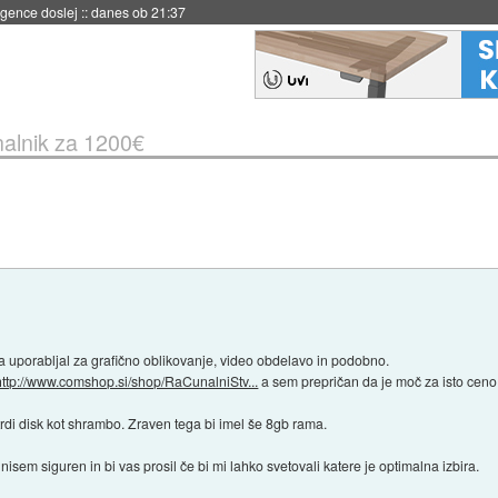
 umetne inteligence
::
danes ob 21:23
alnik za 1200€
a uporabljal za grafično oblikovanje, video obdelavo in podobno.
http://www.comshop.si/shop/RaCunalniStv...
a sem prepričan da je moč za isto ceno 
rdi disk kot shrambo. Zraven tega bi imel še 8gb rama.
) nisem siguren in bi vas prosil če bi mi lahko svetovali katere je optimalna izbira.