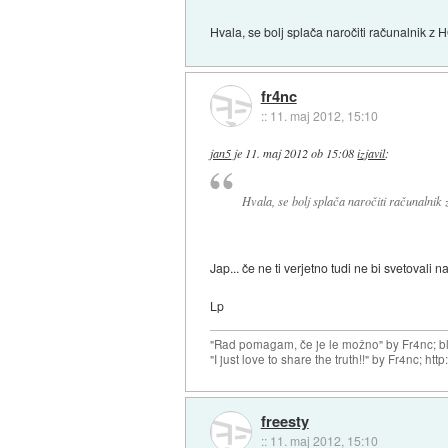
Hvala, se bolj splača naročiti računalnik z 
fr4nc
::
11. maj 2012, 15:10
jan5
je
11. maj 2012 ob 15:08
izjavil
:
Hvala, se bolj splača naročiti računalnik 
Jap... če ne ti verjetno tudi ne bi svetovali
Lp
"Rad pomagam, če je le možno" by Fr4nc; bl
"I just love to share the truth!!" by Fr4nc; h
freesty
::
11. maj 2012, 15:10