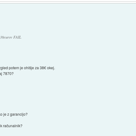
a 38eurov FAIL
zgled potem je ohišje za 38€ okej.
kaj 7870?
.
o je z garancijo?
tak računalnik?