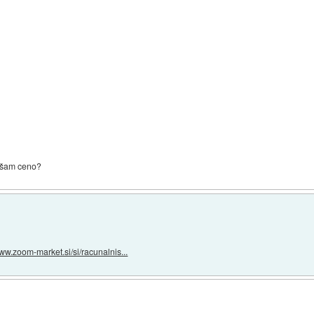
njšam ceno?
www.zoom-market.si/si/racunalnis...