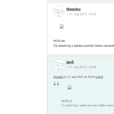
Nwanko
::
11. maj 2012, 10:03
HOH.de
Če delaš kaj z adobe premier lahko namesto
jan5
::
11. maj 2012, 15:08
Nwanko
je
11. maj 2012 ob 10:03
izjavil
:
HOH.de
Če delaš kaj z adobe premier lahko names