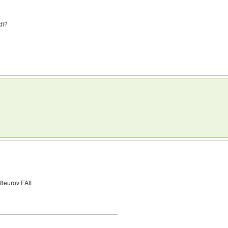
di?
38eurov FAIL