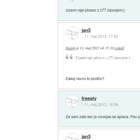
Uzami raje plosco z z77 cipovjem:)
jan5
::
11. maj 2012, 17:53
freesty
je
11. maj 2012 ob 15:10
izjavil
:
Uzami raje plosco z z77 cipovjem:)
Zakaj ravno to ploščo?
freesty
::
11. maj 2012, 18:36
Ze sam zato ker je novejsa se splaca. Pac
jan5