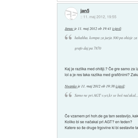
jan5
::
11. maj 2012, 19:55
Janac
je
11. maj 2012 ob 19:41
izjavil
:
hahahha. kompa za jurja 300 pa ohisje z
grafo daj pa 7870
Kaj je razlika med ohišji.? Če gre samo za i
lol a je res taka razlika med grafičnimi? Za
Nwanko
je
11. maj 2012 ob 19:38
izjavil
:
Samo ne pri AGT vzet,kr se boš načakal..
Če vzamem pri hoh.de ga tam sestavijo, kak
Koliko bi se načakal pri AGT? en teden?
Katere so še druge trgovine ki bi sestavile 