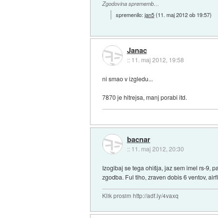
Zgodovina sprememb…
spremenilo:
jan5
(
11. maj 2012 ob 19:57
)
Janac
::
11. maj 2012, 19:58
ni smao v izgledu...
7870 je hitrejsa, manj porabi itd.
bacnar
::
11. maj 2012, 20:30
Izogibaj se tega ohišja, jaz sem imel rs-9, p
zgodba. Ful tiho, zraven dobis 6 ventov, airf
Klik prosim http://adf.ly/4vaxq