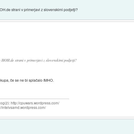
HOH.de strani v primerjavi z slovenskimi podjetji?
z HOH.de strani v primerjavi z slovenskimi podjetji?
 nakupa, če se ne bi splačalo IMHO.
og(2): http://cpuwars.wordpress.com/
ttp://intelvsamd.wordpress.com/