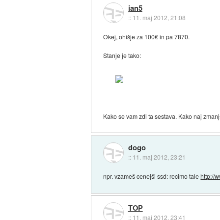
jan5
::
11. maj 2012, 21:08
Okej, ohišje za 100€ in pa 7870.
Stanje je tako:
Kako se vam zdi ta sestava. Kako naj zma
dogo
::
11. maj 2012, 23:21
npr. vzameš cenejši ssd: recimo tale
http://
TOP
::
11. maj 2012, 23:41