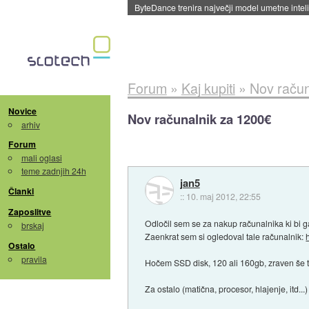
Spletne strani začele streči oglase za agente
Forum
»
Kaj kupiti
»
Nov račun
Novice
Nov računalnik za 1200€
arhiv
Forum
mali oglasi
teme zadnjih 24h
jan5
Članki
::
10. maj 2012, 22:55
Zaposlitve
Odločil sem se za nakup računalnika ki bi g
brskaj
Zaenkrat sem si ogledoval tale računalnik:
Ostalo
pravila
Hočem SSD disk, 120 ali 160gb, zraven še t
Za ostalo (matična, procesor, hlajenje, itd...