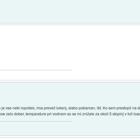
a je vse neki ropotalo, ima preveč lukenj, slabo pobarvan, itd. Ko sem prestopil na si
low zelo dober, temparature pri vodnem so se mi znižale za okoli 5 stopinj v full loa