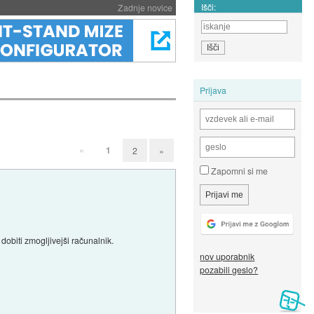
Išči:
Zadnje novice
Prijava
«
1
2
»
Zapomni si me
dobiti zmogljivejši računalnik.
nov uporabnik
pozabili geslo?