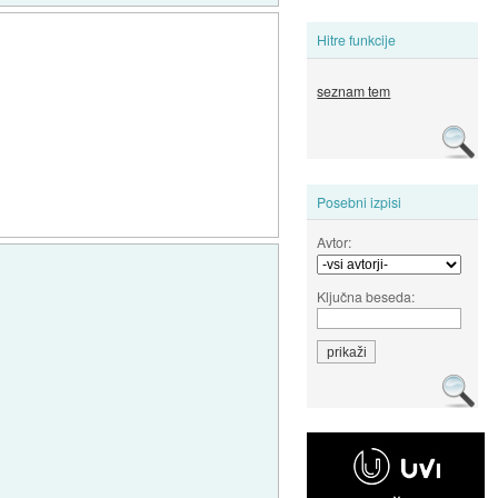
Hitre funkcije
seznam tem
Posebni izpisi
Avtor:
Ključna beseda: