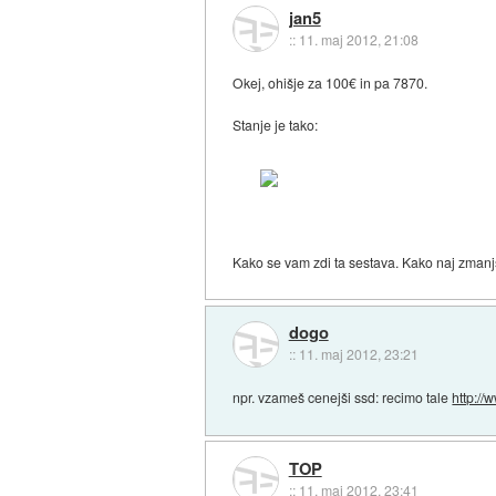
jan5
::
11. maj 2012, 21:08
Okej, ohišje za 100€ in pa 7870.
Stanje je tako:
Kako se vam zdi ta sestava. Kako naj zma
dogo
::
11. maj 2012, 23:21
npr. vzameš cenejši ssd: recimo tale
http://
TOP
::
11. maj 2012, 23:41