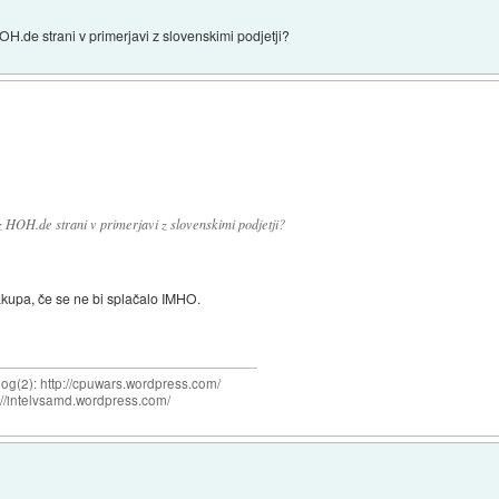
HOH.de strani v primerjavi z slovenskimi podjetji?
z HOH.de strani v primerjavi z slovenskimi podjetji?
 nakupa, če se ne bi splačalo IMHO.
og(2): http://cpuwars.wordpress.com/
ttp://intelvsamd.wordpress.com/