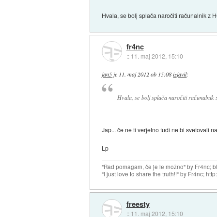
Hvala, se bolj splača naročiti računalnik z 
fr4nc
::
11. maj 2012, 15:10
jan5
je
11. maj 2012 ob 15:08
izjavil
:
Hvala, se bolj splača naročiti računalnik 
Jap... če ne ti verjetno tudi ne bi svetovali
Lp
"Rad pomagam, če je le možno" by Fr4nc; bl
"I just love to share the truth!!" by Fr4nc; h
freesty
::
11. maj 2012, 15:10