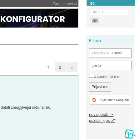
Išči:
Zadnje novice
Prijava
«
1
2
»
Zapomni si me
dobiti zmogljivejši računalnik.
nov uporabnik
pozabili geslo?