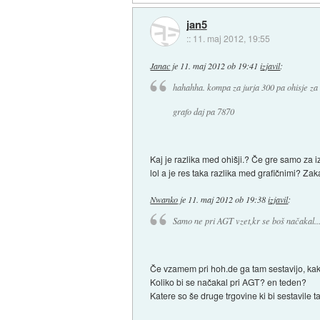
jan5
::
11. maj 2012, 19:55
Janac
je
11. maj 2012 ob 19:41
izjavil
:
hahahha. kompa za jurja 300 pa ohisje z
grafo daj pa 7870
Kaj je razlika med ohišji.? Če gre samo za i
lol a je res taka razlika med grafičnimi? Za
Nwanko
je
11. maj 2012 ob 19:38
izjavil
:
Samo ne pri AGT vzet,kr se boš načakal..
Če vzamem pri hoh.de ga tam sestavijo, kak
Koliko bi se načakal pri AGT? en teden?
Katere so še druge trgovine ki bi sestavile 