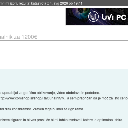
eto za večkratno uporabo
::
4. avg 2026 ob 19:41
alnik za 1200€
a uporabljal za grafično oblikovanje, video obdelavo in podobno.
http://www.comshop.si/shop/RaCunalniStv...
a sem prepričan da je moč za isto ceno 
rdi disk kot shrambo. Zraven tega bi imel še 8gb rama.
) nisem siguren in bi vas prosil če bi mi lahko svetovali katere je optimalna izbira.