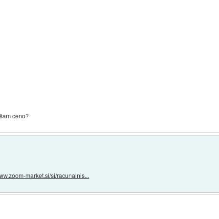
njšam ceno?
www.zoom-market.si/si/racunalnis...