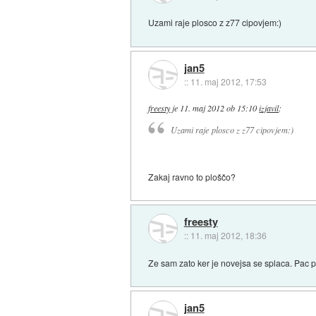
Uzami raje plosco z z77 cipovjem:)
jan5
::
11. maj 2012, 17:53
freesty
je
11. maj 2012 ob 15:10
izjavil
:
Uzami raje plosco z z77 cipovjem:)
Zakaj ravno to ploščo?
freesty
::
11. maj 2012, 18:36
Ze sam zato ker je novejsa se splaca. Pac
jan5