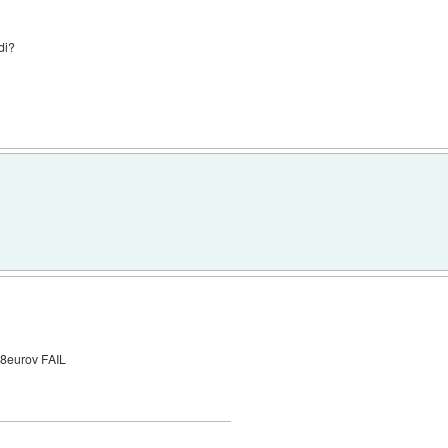
di?
38eurov FAIL