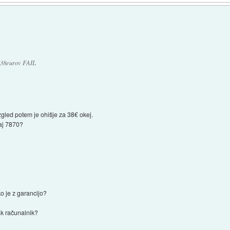
a 38eurov FAIL
zgled potem je ohišje za 38€ okej.
kaj 7870?
.
o je z garancijo?
tak računalnik?