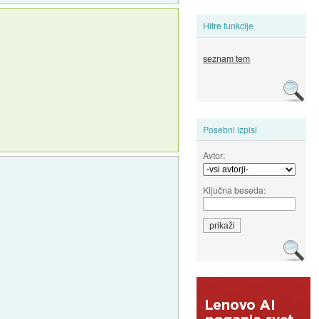
Hitre funkcije
seznam tem
Posebni izpisi
Avtor:
Ključna beseda: