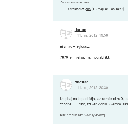
Zgodovina sprememb…
spremenilo:
jan5
(
11. maj 2012 ob 19:57
)
Janac
::
11. maj 2012, 19:58
ni smao v izgledu...
7870 je hitrejsa, manj porabi itd.
bacnar
::
11. maj 2012, 20:30
Izogibaj se tega ohišja, jaz sem imel rs-9, p
zgodba. Ful tiho, zraven dobis 6 ventov, airf
Klik prosim http://adf.ly/4vaxq