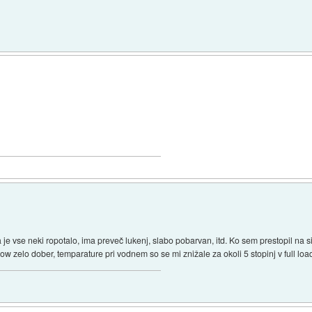
a je vse neki ropotalo, ima preveč lukenj, slabo pobarvan, itd. Ko sem prestopil na si
low zelo dober, temparature pri vodnem so se mi znižale za okoli 5 stopinj v full loa