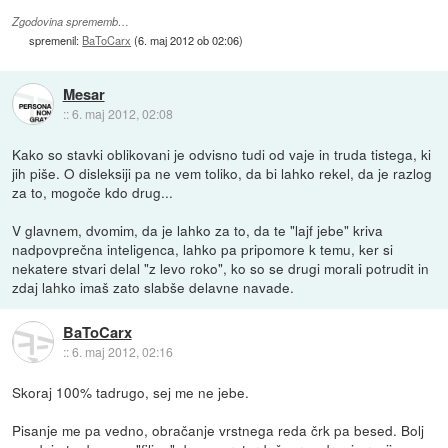
Zgodovina sprememb…
spremenil:
BaToCarx
(
6. maj 2012 ob 02:06
)
Mesar
::
6. maj 2012, 02:08
Kako so stavki oblikovani je odvisno tudi od vaje in truda tistega, ki
jih piše. O disleksiji pa ne vem toliko, da bi lahko rekel, da je razlog
za to, mogoče kdo drug...
V glavnem, dvomim, da je lahko za to, da te "lajf jebe" kriva
nadpovprečna inteligenca, lahko pa pripomore k temu, ker si
nekatere stvari delal "z levo roko", ko so se drugi morali potrudit in
zdaj lahko imaš zato slabše delavne navade.
BaToCarx
::
6. maj 2012, 02:16
Skoraj 100% tadrugo, sej me ne jebe.
Pisanje me pa vedno, obračanje vrstnega reda črk pa besed. Bolj