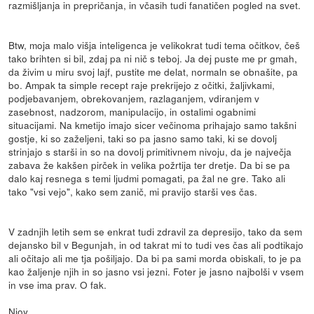
razmišljanja in prepričanja, in včasih tudi fanatičen pogled na svet.
Btw, moja malo višja inteligenca je velikokrat tudi tema očitkov, češ
tako brihten si bil, zdaj pa ni nič s teboj. Ja dej puste me pr gmah,
da živim u miru svoj lajf, pustite me delat, normaln se obnašite, pa
bo. Ampak ta simple recept raje prekrijejo z očitki, žaljivkami,
podjebavanjem, obrekovanjem, razlaganjem, vdiranjem v
zasebnost, nadzorom, manipulacijo, in ostalimi ogabnimi
situacijami. Na kmetijo imajo sicer večinoma prihajajo samo takšni
gostje, ki so zaželjeni, taki so pa jasno samo taki, ki se dovolj
strinjajo s starši in so na dovolj primitivnem nivoju, da je največja
zabava že kakšen pirček in velika požrtija ter dretje. Da bi se pa
dalo kaj resnega s temi ljudmi pomagati, pa žal ne gre. Tako ali
tako "vsi vejo", kako sem zanič, mi pravijo starši ves čas.
V zadnjih letih sem se enkrat tudi zdravil za depresijo, tako da sem
dejansko bil v Begunjah, in od takrat mi to tudi ves čas ali podtikajo
ali očitajo ali me tja pošiljajo. Da bi pa sami morda obiskali, to je pa
kao žaljenje njih in so jasno vsi jezni. Foter je jasno najbolši v vsem
in vse ima prav. O fak.
Njoy.