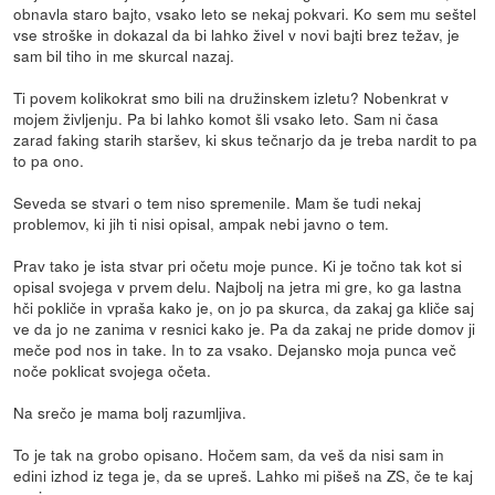
obnavla staro bajto, vsako leto se nekaj pokvari. Ko sem mu seštel
vse stroške in dokazal da bi lahko živel v novi bajti brez težav, je
sam bil tiho in me skurcal nazaj.
Ti povem kolikokrat smo bili na družinskem izletu? Nobenkrat v
mojem življenju. Pa bi lahko komot šli vsako leto. Sam ni časa
zarad faking starih staršev, ki skus tečnarjo da je treba nardit to pa
to pa ono.
Seveda se stvari o tem niso spremenile. Mam še tudi nekaj
problemov, ki jih ti nisi opisal, ampak nebi javno o tem.
Prav tako je ista stvar pri očetu moje punce. Ki je točno tak kot si
opisal svojega v prvem delu. Najbolj na jetra mi gre, ko ga lastna
hči pokliče in vpraša kako je, on jo pa skurca, da zakaj ga kliče saj
ve da jo ne zanima v resnici kako je. Pa da zakaj ne pride domov ji
meče pod nos in take. In to za vsako. Dejansko moja punca več
noče poklicat svojega očeta.
Na srečo je mama bolj razumljiva.
To je tak na grobo opisano. Hočem sam, da veš da nisi sam in
edini izhod iz tega je, da se upreš. Lahko mi pišeš na ZS, če te kaj