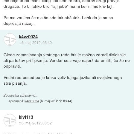
me daje to da mam "filing" da sem retard, čeprav drugi pravijo
drugače. To bi lahko bilo "lajf jebe" ma ni ker ni nič kriv lajf.
Pa me zanima če ma še kdo tak občutek. Lahk da je samo
depresija nazaj..
k4vz0024
::
6. maj 2012, 03:40
Glede zamenjavanja vrstnega reda črk je možno zaradi disleksije
ali pa težav pri tipkanju. Vendar se z vajo najbrž da omiliti, če že ne
odpraviti.
Vrstni red besed pa je lahko vpliv tujega jezika ali svojstvenega
stila pisanja.
Zgodovina sprememb…
spremenil:
k4vz0024
(
6. maj 2012 ob 03:44
)
kivi113
::
6. maj 2012, 03:52