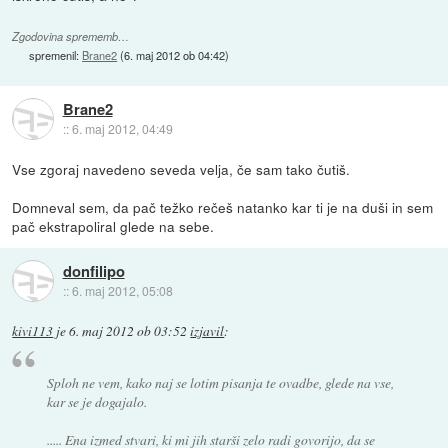
Zgodovina sprememb…
spremenil:
Brane2
(
6. maj 2012 ob 04:42
)
Brane2
::
6. maj 2012, 04:49
Vse zgoraj navedeno seveda velja, če sam tako čutiš.
Domneval sem, da pač težko rečeš natanko kar ti je na duši in sem
pač ekstrapoliral glede na sebe.
donfilipo
::
6. maj 2012, 05:08
kivi113
je
6. maj 2012 ob 03:52
izjavil
:
Sploh ne vem, kako naj se lotim pisanja te ovadbe, glede na vse,
kar se je dogajalo.
..... Ena izmed stvari, ki mi jih starši zelo radi govorijo, da se