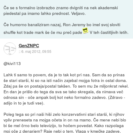
Če se s formalno izobrazbo znamo dvigniti na nek akademski
piedestal pa imamo lahko prednost. Veljavo.
Če humorno banaliziram nazaj, Ron Jeremy bo imel svoj sloviti
shuffle kot trade mark še če mu preč pade
V teh častitljivih letih.
GenZNPC
::
6. maj 2012, 09:55
@kivi113
Lahk ti samo to povem, da je to tak kot pri nas. Sam da so prinas
še stari starši, ki so na isti način zajebal mojga fotra in ostal doma.
Zdaj pa še on postaja/postal takšen. To sem mu že miljonkrat rekel.
En dan je prišlo do tega da sva se tako skregala, da nimava več
odnosa sin - oče ampak bolj kot neko formalno zadevo. (Zdravo -
adijo in to je tudi vse).
Poleg tega so pri naši hiši zelo konzervativni stari starši, ki njihov
vpliv preneseta na mojga očeta in on na mamo. Če mene nebi blo
bi še mel črno belo televizijo, to hočem povedat. Kako razpolaga
moj oče z denarjem? Raje nebi o tem. Vlaga v kmečke zadeve,