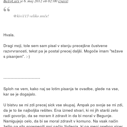
BaToCarx
je
6. maj 2012 ob 02:00
izjavil
:
@kivi113 veliko sreče!
Hvala.
Dragi moji, tole sem sam pisal v stanju precejšne čustvene
razvrvranosti, tekst pa je postal precej daljši. Mogoče imam "težave
s pisanjem". :-)
--------------------------
Sploh ne vem, kako naj se lotim pisanja te ovadbe, glede na vse,
kar se je dogajalo.
U bistvu se mi zdi precej sick vse skupaj. Ampak po svoje se mi zdi,
da je to še najboljša rešitev. Ena izmed stvari, ki mi jih starši zelo
radi govorijo, da se moram it zdravit in da bi moral v Begunje.
Namigujejo celo, da bi se moral zdravit v komuno. Na vsak način
želijo na silo spremeniti moj način življenja, ki pa meni osebno sicer