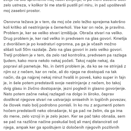
zelo ustreza, v kolikor bi me starši pustili pri miru, in pač upoštevali
moj zasebni prostor.
Osnovna težava je v tem, da moj oče zelo težko sprejema kakršno
koli kritiko ali nestrinjanje s čemerkoli. Vse kar on reče, je pravilno.
Problem je, ker se veliko stvari izmišljuje. Obrača stvari na veliko.
Drug problem je, ker rad veliko in predvsem na glas govori. Kmetija
z dvoriščem je po kvadraturi ogromna, pa ga je včasih možno
slišati tudi 50m razdalje. Zelo na glas govori in zelo veliko govori.
Tretji problem je v tem, da zelo rad kontrolira, predvsem pa razlaga
ljudem, kako mora nekdo nekaj početi. Takoj najde nekaj, da
popravi ali pametuje. No, in četrti problem je, da ko se ne strinjaš z
njim oz z nečem, kar on reče, ali do njega ne dostopaš na tak
način, da ga najprej nekaj minut hvališ in poveš, kako super in fajn
je, in šele potem predstaviš svoje nestrinjanje z nečem, bo takoj
dvig glasu in živčno dostopanje, jezni pogledi in glasno govorjenje.
Nato potem začne nekaj razlagati na dolgo in široko, čeprav
dostikrat njegove stvari ne ustvarjajo smiselnih in logičnih povezav,
če človek malo bolj podrobno pomisli. In ko mu z argumenti potem
hočem predstaviti neko obnašanje, ki ga pač ne želim, da ga ima
do mene, zelo vzroji in je zelo jezen. Ker se pač tako obnaša, sem
se pač na različne načine poskušal bolj ali manj distancirati od
njega, ampak ker ga spoštujem iz določenih njegovih pozitivnih