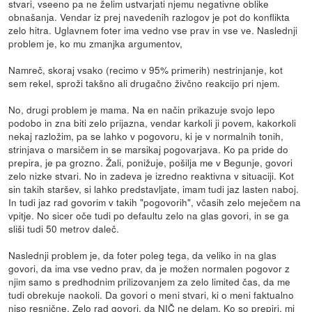
stvari, vseeno pa ne želim ustvarjati njemu negativne oblike
obnašanja. Vendar iz prej navedenih razlogov je pot do konflikta
zelo hitra. Uglavnem foter ima vedno vse prav in vse ve. Naslednji
problem je, ko mu zmanjka argumentov,
Namreč, skoraj vsako (recimo v 95% primerih) nestrinjanje, kot
sem rekel, sproži takšno ali drugačno živčno reakcijo pri njem.
No, drugi problem je mama. Na en način prikazuje svojo lepo
podobo in zna biti zelo prijazna, vendar karkoli ji povem, kakorkoli
nekaj razložim, pa se lahko v pogovoru, ki je v normalnih tonih,
strinjava o marsičem in se marsikaj pogovarjava. Ko pa pride do
prepira, je pa grozno. Žali, ponižuje, pošilja me v Begunje, govori
zelo nizke stvari. No in zadeva je izredno reaktivna v situaciji. Kot
sin takih staršev, si lahko predstavljate, imam tudi jaz lasten naboj.
In tudi jaz rad govorim v takih "pogovorih", včasih zelo meječem na
vpitje. No sicer oče tudi po defaultu zelo na glas govori, in se ga
sliši tudi 50 metrov daleč.
Naslednji problem je, da foter poleg tega, da veliko in na glas
govori, da ima vse vedno prav, da je možen normalen pogovor z
njim samo s predhodnim prilizovanjem za zelo limited čas, da me
tudi obrekuje naokoli. Da govori o meni stvari, ki o meni faktualno
niso resnične. Zelo rad govori, da NIČ ne delam. Ko so prepiri, mi