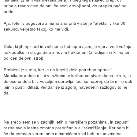
prihaja ravno med delom, če sem v svoji sobi, do prepira pač ne
pride.
Aja, foter v pogovoru z mano zna priti v stanje "afekta" v like 30
sekund, verjetno takoj, ko me vidi.
Dela, ki jih npr rad in večinoma tudi opravljam, je v prvi vrsti vožnja
nakladalke in druga dela z novim traktorjem (z radijem in klimo ter
odličen delovni stroj).
Problem je v tem, ker je na kmetiji delo potrebno opraviti.
Marsikatero delo mi ni v težkočo, v kolikor so stvari doma mirne, in
določena dela bi z veseljem opravljal tudi še naprej, da bi mi le dali
mir in pustili dihati. Vendar se iz zgoraj navedenih razlogov to ne
da.
Na srečo sem se v zadnjih letih o marsičem pozanimal, in zapustil
razna svoja lastna zmotna prepričanja ali razmišljanja. Ker sem bil
še donedavna veren, sem o marsičem imel tudi razna zmotna