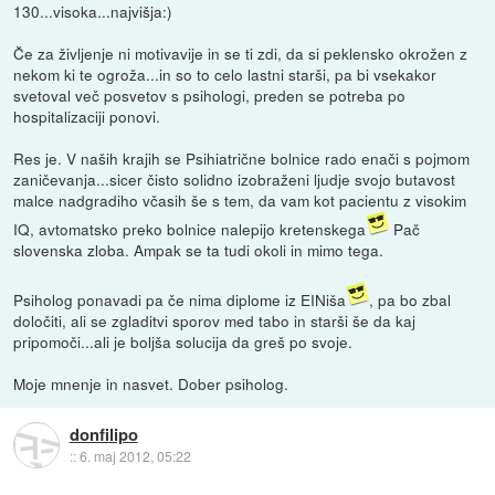
130...visoka...najvišja:)
Če za življenje ni motivavije in se ti zdi, da si peklensko okrožen z
nekom ki te ogroža...in so to celo lastni starši, pa bi vsekakor
svetoval več posvetov s psihologi, preden se potreba po
hospitalizaciji ponovi.
Res je. V naših krajih se Psihiatrične bolnice rado enači s pojmom
zaničevanja...sicer čisto solidno izobraženi ljudje svojo butavost
malce nadgradiho včasih še s tem, da vam kot pacientu z visokim
IQ, avtomatsko preko bolnice nalepijo kretenskega
Pač
slovenska zloba. Ampak se ta tudi okoli in mimo tega.
Psiholog ponavadi pa če nima diplome iz EINiša
, pa bo zbal
določiti, ali se zgladitvi sporov med tabo in starši še da kaj
pripomoči...ali je boljša solucija da greš po svoje.
Moje mnenje in nasvet. Dober psiholog.
donfilipo
::
6. maj 2012, 05:22