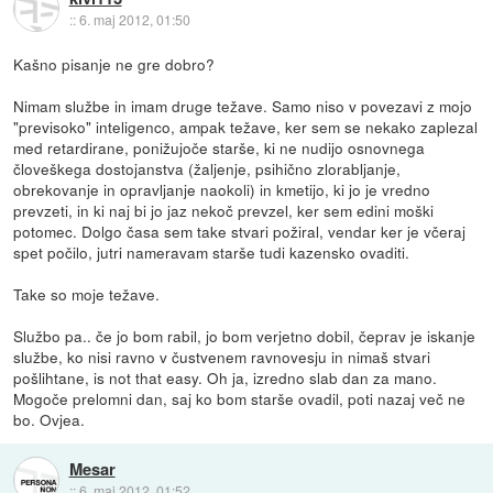
::
6. maj 2012, 01:50
Kašno pisanje ne gre dobro?
Nimam službe in imam druge težave. Samo niso v povezavi z mojo
"previsoko" inteligenco, ampak težave, ker sem se nekako zaplezal
med retardirane, ponižujoče starše, ki ne nudijo osnovnega
človeškega dostojanstva (žaljenje, psihično zlorabljanje,
obrekovanje in opravljanje naokoli) in kmetijo, ki jo je vredno
prevzeti, in ki naj bi jo jaz nekoč prevzel, ker sem edini moški
potomec. Dolgo časa sem take stvari požiral, vendar ker je včeraj
spet počilo, jutri nameravam starše tudi kazensko ovaditi.
Take so moje težave.
Službo pa.. če jo bom rabil, jo bom verjetno dobil, čeprav je iskanje
službe, ko nisi ravno v čustvenem ravnovesju in nimaš stvari
pošlihtane, is not that easy. Oh ja, izredno slab dan za mano.
Mogoče prelomni dan, saj ko bom starše ovadil, poti nazaj več ne
bo. Ovjea.
Mesar
::
6. maj 2012, 01:52