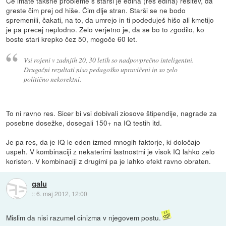
Če imate takšne probleme s starši je edina (res edina) rešitev, da
greste čim prej od hiše. Čim dlje stran. Starši se ne bodo
spremenili, čakati, na to, da umrejo in ti podeduješ hišo ali kmetijo
je pa precej neplodno. Zelo verjetno je, da se bo to zgodilo, ko
boste stari krepko čez 50, mogoče 60 let.
Vsi rojeni v zadnjih 20, 30 letih so nadpovprečno inteligentni.
Drugačni rezultati niso pedagoško upravičeni in so zelo
politično nekorektni.
To ni ravno res. Sicer bi vsi dobivali ziosove štipendije, nagrade za
posebne dosežke, dosegali 150+ na IQ testih itd.
Je pa res, da je IQ le eden izmed mnogih faktorje, ki določajo
uspeh. V kombinaciji z nekaterimi lastnostmi je visok IQ lahko zelo
koristen. V kombinaciji z drugimi pa je lahko efekt ravno obraten.
galu
::
6. maj 2012, 12:00
Mislim da nisi razumel cinizma v njegovem postu.