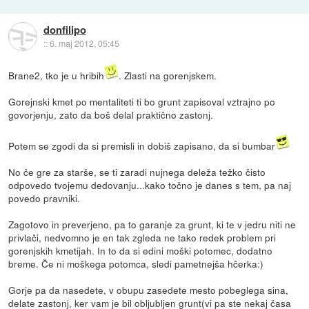
donfilipo
::
6. maj 2012, 05:45
Brane2, tko je u hribih
. Zlasti na gorenjskem.
Gorejnski kmet po mentaliteti ti bo grunt zapisoval vztrajno po
govorjenju, zato da boš delal praktično zastonj.
Potem se zgodi da si premisli in dobiš zapisano, da si bumbar
No če gre za starše, se ti zaradi nujnega deleža težko čisto
odpovedo tvojemu dedovanju...kako točno je danes s tem, pa naj
povedo pravniki.
Zagotovo in preverjeno, pa to garanje za grunt, ki te v jedru niti ne
privlači, nedvomno je en tak zgleda ne tako redek problem pri
gorenjskih kmetijah. In to da si edini moški potomec, dodatno
breme. Če ni moškega potomca, sledi pametnejša hčerka:)
Gorje pa da nasedete, v obupu zasedete mesto pobeglega sina,
delate zastonj, ker vam je bil obljubljen grunt(vi pa ste nekaj časa