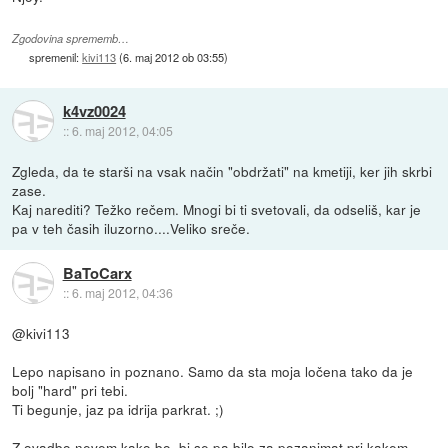
Zgodovina sprememb…
spremenil:
kivi113
(
6. maj 2012 ob 03:55
)
k4vz0024
::
6. maj 2012, 04:05
Zgleda, da te starši na vsak način "obdržati" na kmetiji, ker jih skrbi
zase.
Kaj narediti? Težko rečem. Mnogi bi ti svetovali, da odseliš, kar je
pa v teh časih iluzorno....Veliko sreče.
BaToCarx
::
6. maj 2012, 04:36
@kivi113
Lepo napisano in poznano. Samo da sta moja ločena tako da je
bolj "hard" pri tebi.
Ti begunje, jaz pa idrija parkrat. ;)
Z ovadbo nevem kako bo, bi se pa bilo za pozanimat pri kakem