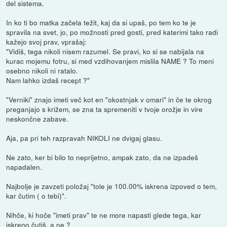
del sistema.
In ko ti bo matka začela težit, kaj da si upaš, po tem ko te je
spravila na svet, jo, po možnosti pred gosti, pred katerimi tako radi
kažejo svoj prav, vprašaj:
"Vidiš, tega nikoli nisem razumel. Se pravi, ko si se nabijala na
kurac mojemu fotru, si med vzdihovanjem mislila NAME ? To meni
osebno nikoli ni ratalo.
Nam lahko izdaš recept ?"
"Verniki" znajo imeti več kot en "okostnjak v omari" in če te okrog
preganjajo s križem, se zna ta spremeniti v tvoje orožje in vire
neskončne zabave.
Aja, pa pri teh razpravah NIKOLI ne dvigaj glasu.
Ne zato, ker bi bilo to neprijetno, ampak zato, da ne izpadeš
napadalen.
Najbolje je zavzeti položaj "tole je 100.00% iskrena izpoved o tem,
kar čutim ( o tebi)".
Nihče, ki hoče "imeti prav" te ne more napasti glede tega, kar
iskreno čutiš, a ne ?