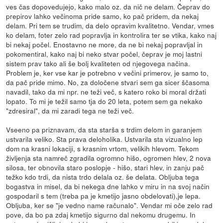
ves čas dopovedujejo, kako malo oz. da nič ne delam. Čeprav do
prepirov lahko večinoma pride samo, ko pač pridem, da nekaj
delam. Pri tem se trudim, da delo opravim kvalitetno. Vendar, vmes
ko delam, foter zelo rad popravlja in kontrolira ter se vtika, kako naj
bi nekaj počel. Enostavno ne more, da ne bi nekaj popravljal in
pokomentiral, kako naj bi neko stvar počel, čeprav je moj lastni
sistem prav tako ali še bolj kvaliteten od njegovega načina.
Problem je, ker vse kar je potrebno v večini primerov, je samo to,
da pač pride mimo. No, za določene stvari sem ga sicer ščasoma
navadil, tako da mi npr. ne teži več, s katero roko bi moral držati
lopato. To mi je težil samo tja do 20 leta, potem sem ga nekako
"zdresiral", da mi zaradi tega ne teži več.
Vseeno pa priznavam, da sta starša s trdim delom in garanjem
ustvarila veliko. Sta prava deloholika. Ustvarila sta vizualno lep
dom na krasni lokaciji, s krasnim vrtom, velikih hlevom. Tekom
življenja sta namreč zgradila ogromno hišo, ogromen hlev, 2 nova
silosa, ter obnovila staro poslopje - hišo, stari hlev, in zanju pač
težko kdo trdi, da nista trdo delala oz. še delata. Obljuba tega
bogastva in misel, da bi nekega dne lahko v miru in na svoj način
gospodaril s tem (treba pa je kmetijo jasno obdelovati),je lepa.
Obljuba, ker se "je vedno name računalo". Vendar mi oče zelo rad
pove, da bo pa zdaj kmetijo sigurno dal nekomu drugemu. In