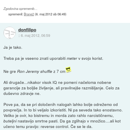
Zgodovina sprememb…
spremenil:
Brane2
(
6. maj 2012 ob 06:49
)
donfilipo
::
6. maj 2012, 06:59
Ja je tako.
Treba pa je vseeno znati uporabiti
v svojo korist.
meter
Ne gre
z 7 cm
Ron Jeremy shuffle
Ali drugače...nikakor visok IQ ne pomeni načeloma nobene
garancije za boljše življenje, ali pravilnejše razmišljanje. Celo za
duševno zdravje ne.
Pove pa, da se pri določenih nalogah lahko bolje odrežemo od
povprečja. In to bi veljalo izkoristiti. Ni pa seveda tako enostavno.
Veliko je ovir, ko bistremu in morda zato rahlo narcističnemu,
nastavijo smrtne pasti. Da ga zglihajo v množico....ali kot
buteljni
učeno temu pravijo: reverse control. Če se le da.