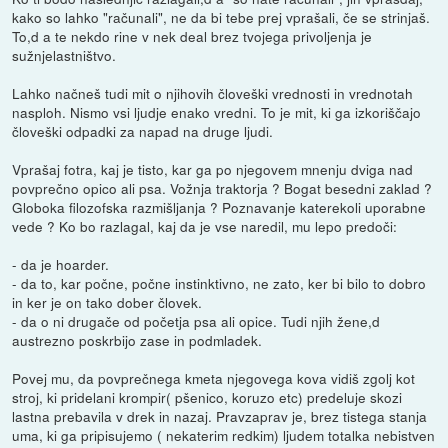
kako so lahko "računali", ne da bi tebe prej vprašali, če se strinjaš.
To,d a te nekdo rine v nek deal brez tvojega privoljenja je
sužnjelastništvo.
Lahko načneš tudi mit o njihovih človeški vrednosti in vrednotah
nasploh. Nismo vsi ljudje enako vredni. To je mit, ki ga izkoriščajo
človeški odpadki za napad na druge ljudi.
Vprašaj fotra, kaj je tisto, kar ga po njegovem mnenju dviga nad
povprečno opico ali psa. Vožnja traktorja ? Bogat besedni zaklad ?
Globoka filozofska razmišljanja ? Poznavanje katerekoli uporabne
vede ? Ko bo razlagal, kaj da je vse naredil, mu lepo predoči:
- da je hoarder.
- da to, kar počne, počne instinktivno, ne zato, ker bi bilo to dobro
in ker je on tako dober človek.
- da o ni drugače od početja psa ali opice. Tudi njih žene,d
austrezno poskrbijo zase in podmladek.
Povej mu, da povprečnega kmeta njegovega kova vidiš zgolj kot
stroj, ki pridelani krompir( pšenico, koruzo etc) predeluje skozi
lastna prebavila v drek in nazaj. Pravzaprav je, brez tistega stanja
uma, ki ga pripisujemo ( nekaterim redkim) ljudem totalka nebistven