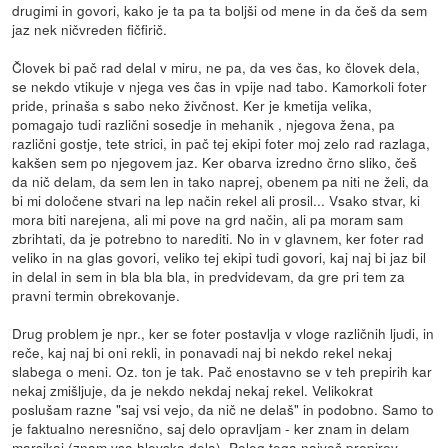
drugimi in govori, kako je ta pa ta boljši od mene in da češ da sem
jaz nek ničvreden fičfirič.
Človek bi pač rad delal v miru, ne pa, da ves čas, ko človek dela,
se nekdo vtikuje v njega ves čas in vpije nad tabo. Kamorkoli foter
pride, prinaša s sabo neko živčnost. Ker je kmetija velika,
pomagajo tudi različni sosedje in mehanik , njegova žena, pa
različni gostje, tete strici, in pač tej ekipi foter moj zelo rad razlaga,
kakšen sem po njegovem jaz. Ker obarva izredno črno sliko, češ
da nič delam, da sem len in tako naprej, obenem pa niti ne želi, da
bi mi določene stvari na lep način rekel ali prosil... Vsako stvar, ki
mora biti narejena, ali mi pove na grd način, ali pa moram sam
zbrihtati, da je potrebno to narediti. No in v glavnem, ker foter rad
veliko in na glas govori, veliko tej ekipi tudi govori, kaj naj bi jaz bil
in delal in sem in bla bla bla, in predvidevam, da gre pri tem za
pravni termin obrekovanje.
Drug problem je npr., ker se foter postavlja v vloge različnih ljudi, in
reče, kaj naj bi oni rekli, in ponavadi naj bi nekdo rekel nekaj
slabega o meni. Oz. ton je tak. Pač enostavno se v teh prepirih kar
nekaj zmišljuje, da je nekdo nekdaj nekaj rekel. Velikokrat
poslušam razne "saj vsi vejo, da nič ne delaš" in podobno. Samo to
je faktualno neresnično, saj delo opravljam - ker znam in delam
marsikaj (znam vsa hlevska dela). Poleg tega največ prepirov