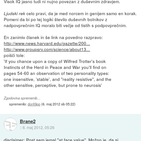
Visok IQ jasno tudi ni nujno povezan z duševnim zdravjem.
celo pravi, da je med norcem in genijem samo en korak.
Ljudski rek
Pomeni da bi po tej logiki število duševnih bolnikov z
nadpovprečnim IQ moralo biti večje od tistih s podpovprečnim.
En zanimiv članek in še link na povedno razpravo:
http://www.news.harvard.edu/gazette/200...
http://www.groupsrv.com/science/about13...
poišči tole:
'If you chance upon a copy of Wilfred Trotter's book
Instincts of the Herd in Peace and War you'll find on
pages 54-60 an observation of two personality types:
one insensitive, 'stable', and "reality resistive", and the
other sensitive, perceptive, but prone to neurosis'
Zgodovina sprememb…
spremenilo:
donfilipo
(
6. maj 2012 ob 05:22
)
Brane2
::
6. maj 2012, 05:26
disclaimer: Post sem jemal "at face value". Možno je, da si