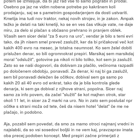
potem se izmišljuje, da bi jaz rad vse to samo pograbil in prodal.
Osebno pa jaz ne vidim nobene potrebe po kakršnem koli
prodajanju, saj se s pametnim gospodarjenjem da dosti ustvariti.
Kmetija ima tudi nov traktor, nekaj novih strojev, in je zakon. Ampak
težko je delati na taki kmetiji, ko se en ves čas vtikuje vate, ne daje
miru, za delo si plačan s občasno prehrano in pranjem oblek.
Včasih sem sicer delal "za 5 euro na uro", vendar je bilo s temi evri
tako, da jih nisem smel preveč zaslužit, ker da bi pričakoval več kot
kakih 400 evro na mesec, je totalna neumnost. Ko sem želel dobiti
prislužen denar, so bili ogromnokrat prepiri. Marsikaj sem marsikdaj
moral "odslužit", gotovine pa nikoli ni bilo toliko, kot sem jo zaslužil.
Zato so se naši dogovori, da dobivam za plačilo, večinoma razpadli
po določenem obdobju, ponavadi. Za denar, ki naj bi ga zaslužil,
sem bil ponavadi deležen še očitkov, dobival sem ga samo po
kakih 20 ali 40 evro od enkrat, tako da je bila kontrola glede
denarja, ki sem ga dobival z njihove strani, popolna. Sicer naj
samo za info povem, da začel "služiti" še kot majhen otrok, star
okoli 11 let, in sicer za 2 marki na uro. No in zato sem poslušal npr
očitke s strani moža od tete, češ da nisem hotel "delat" če me ne
plačajo, in podobno.
Aja, pozabil sem povedat, da smo za mamo otroci najmanj vredni in
najslabši, da so vsi sosedovi boljši in ne vem kaj, pravzaprav imata
oba precej podoben koncept. Med prepiri začne primerjati z