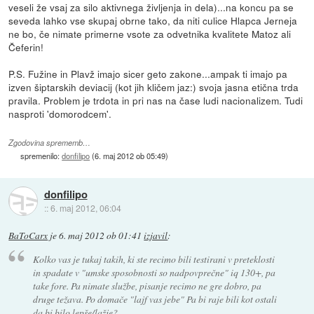
veseli že vsaj za silo aktivnega življenja in dela)...na koncu pa se
seveda lahko vse skupaj obrne tako, da niti culice Hlapca Jerneja
ne bo, če nimate primerne vsote za odvetnika kvalitete Matoz ali
Čeferin!
P.S. Fužine in Plavž imajo sicer geto zakone...ampak ti imajo pa
izven šiptarskih deviacij (kot jih kličem jaz:) svoja jasna etična trda
pravila. Problem je trdota in pri nas na čase ludi nacionalizem. Tudi
nasproti 'domorodcem'.
Zgodovina sprememb…
spremenilo:
donfilipo
(
6. maj 2012 ob 05:49
)
donfilipo
::
6. maj 2012, 06:04
BaToCarx
je
6. maj 2012 ob 01:41
izjavil
:
Kolko vas je tukaj takih, ki ste recimo bili testirani v preteklosti
in spadate v "umske sposobnosti so nadpovprečne" iq 130+, pa
take fore. Pa nimate službe, pisanje recimo ne gre dobro, pa
druge težava. Po domače "lajf vas jebe" Pa bi raje bili kot ostali
da bi bilo lepše/lažje?