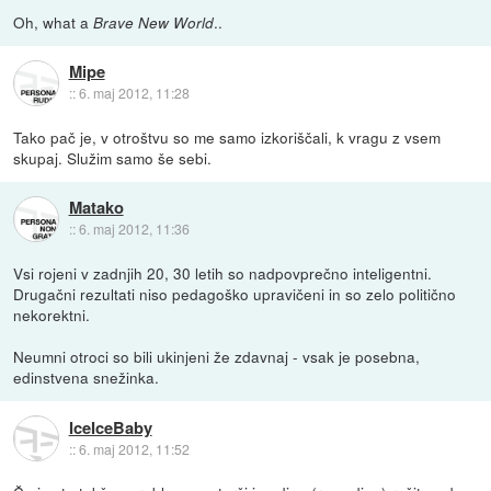
Oh, what a
..
Brave New World
Mipe
::
6. maj 2012, 11:28
Tako pač je, v otroštvu so me samo izkoriščali, k vragu z vsem
skupaj. Služim samo še sebi.
Matako
::
6. maj 2012, 11:36
Vsi rojeni v zadnjih 20, 30 letih so nadpovprečno inteligentni.
Drugačni rezultati niso pedagoško upravičeni in so zelo politično
nekorektni.
Neumni otroci so bili ukinjeni že zdavnaj - vsak je posebna,
edinstvena snežinka.
IceIceBaby
::
6. maj 2012, 11:52