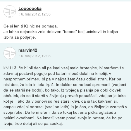
Looooooka
::
6. maj 2012, 12:36
Ce si len ti IQ nic ne pomaga.
Je lahko dejansko zelo deloven "bebec" bolj ucinkovit in boljsa
izbira za podjetje.
marvin42
::
6. maj 2012, 12:36
kivi113: če bi bil dec ali pa imel vsaj malo hrbtenice, bi staršem že
zdavnaj postavil pogoje pod katerimi boš delal na kmetiji, v
nasprotnem primeru bi pa v najkrajšem času odšel stran. Ker pa
nisi dec, že leta in leta trpiš. In dokler se ne boš spremenil (verjami
da se starši ne bodo), bo tako. Iz tvojega pisanja pa dobi človek
občutek, da so ti starši v življenju preveč popuščali, zdaj pa je tako
kot je. Tako da v osnovi so res starši krivi, da si tak kakršen si,
ampak zdaj si odrasel (vsaj po letih) in je čas, da življenje vzameš v
svoje roke. Da te ni sram, da se tukaj kot ena pička oglašaš z
nekimi ovadbami. Na kmetiji vsem povej svoje in potem, če bo po
tvoje, trdo delaj ali se pa spokaj.