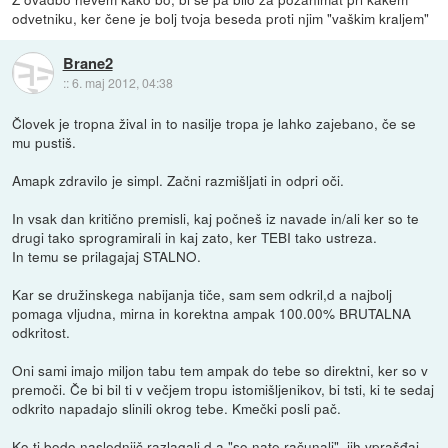
odvetniku, ker čene je bolj tvoja beseda proti njim "vaškim kraljem"
Brane2
::
6. maj 2012, 04:38
Človek je tropna žival in to nasilje tropa je lahko zajebano, če se
mu pustiš.
Amapk zdravilo je simpl. Začni razmišljati in odpri oči.
In vsak dan kritično premisli, kaj počneš iz navade in/ali ker so te
drugi tako sprogramirali in kaj zato, ker TEBI tako ustreza.
In temu se prilagajaj STALNO.
Kar se družinskega nabijanja tiče, sam sem odkril,d a najbolj
pomaga vljudna, mirna in korektna ampak 100.00% BRUTALNA
odkritost.
Oni sami imajo miljon tabu tem ampak do tebe so direktni, ker so v
premoči. Če bi bil ti v večjem tropu istomišljenikov, bi tsti, ki te sedaj
odkrito napadajo slinili okrog tebe. Kmečki posli pač.
Ko ti bodo naslednjič razlagali,d a "so nate računali", jih vprašđaj,