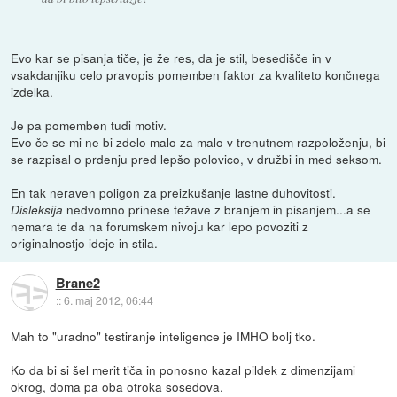
Evo kar se pisanja tiče, je že res, da je stil, besedišče in v
vsakdanjiku celo pravopis pomemben faktor za kvaliteto končnega
izdelka.
Je pa pomemben tudi motiv.
Evo če se mi ne bi zdelo malo za malo v trenutnem razpoloženju, bi
se razpisal o prdenju pred lepšo polovico, v družbi in med seksom.
En tak neraven poligon za preizkušanje lastne duhovitosti.
nedvomno prinese težave z branjem in pisanjem...a se
Disleksija
nemara te da na forumskem nivoju kar lepo povoziti z
originalnostjo ideje in stila.
Brane2
::
6. maj 2012, 06:44
Mah to "uradno" testiranje inteligence je IMHO bolj tko.
Ko da bi si šel merit tiča in ponosno kazal pildek z dimenzijami
okrog, doma pa oba otroka sosedova.