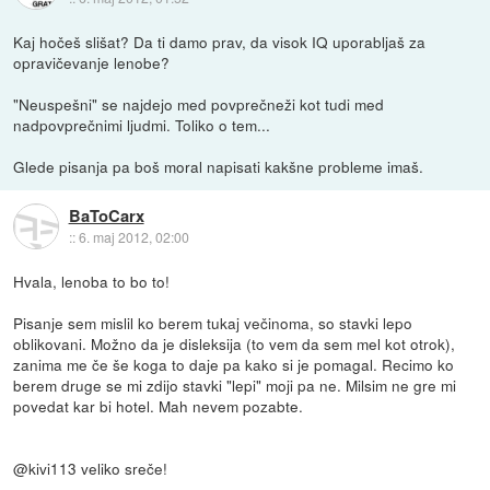
Kaj hočeš slišat? Da ti damo prav, da visok IQ uporabljaš za
opravičevanje lenobe?
"Neuspešni" se najdejo med povprečneži kot tudi med
nadpovprečnimi ljudmi. Toliko o tem...
Glede pisanja pa boš moral napisati kakšne probleme imaš.
BaToCarx
::
6. maj 2012, 02:00
Hvala, lenoba to bo to!
Pisanje sem mislil ko berem tukaj večinoma, so stavki lepo
oblikovani. Možno da je disleksija (to vem da sem mel kot otrok),
zanima me če še koga to daje pa kako si je pomagal. Recimo ko
berem druge se mi zdijo stavki "lepi" moji pa ne. Milsim ne gre mi
povedat kar bi hotel. Mah nevem pozabte.
@kivi113 veliko sreče!