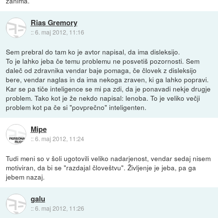
zanima.
Rias Gremory
::
6. maj 2012, 11:16
Sem prebral do tam ko je avtor napisal, da ima disleksijo.
To je lahko jeba če temu problemu ne posvetiš pozornosti. Sem
daleč od zdravnika vendar baje pomaga, če človek z disleksijo
bere, vendar naglas in da ima nekoga zraven, ki ga lahko popravi.
Kar se pa tiče inteligence se mi pa zdi, da je ponavadi nekje drugje
problem. Tako kot je že nekdo napisal: lenoba. To je veliko večji
problem kot pa če si "povprečno" inteligenten.
Mipe
::
6. maj 2012, 11:24
Tudi meni so v šoli ugotovili veliko nadarjenost, vendar sedaj nisem
motiviran, da bi se "razdajal človeštvu". Življenje je jeba, pa ga
jebem nazaj.
galu
::
6. maj 2012, 11:26