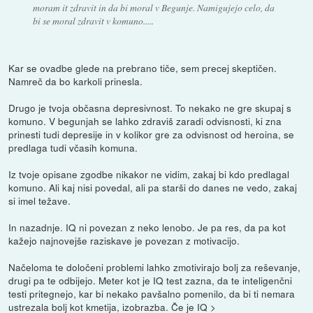
moram it zdravit in da bi moral v Begunje. Namigujejo celo, da
bi se moral zdravit v komuno.....
Kar se ovadbe glede na prebrano tiče, sem precej skeptičen.
Namreč da bo karkoli prinesla.
Drugo je tvoja občasna depresivnost. To nekako ne gre skupaj s
komuno. V begunjah se lahko zdraviš zaradi odvisnosti, ki zna
prinesti tudi depresije in v kolikor gre za odvisnost od heroina, se
predlaga tudi včasih komuna.
Iz tvoje opisane zgodbe nikakor ne vidim, zakaj bi kdo predlagal
komuno. Ali kaj nisi povedal, ali pa starši do danes ne vedo, zakaj
si imel težave.
In nazadnje. IQ ni povezan z neko lenobo. Je pa res, da pa kot
kažejo najnovejše raziskave je povezan z motivacijo.
Načeloma te določeni problemi lahko zmotivirajo bolj za reševanje,
drugi pa te odbijejo. Meter kot je IQ test zazna, da te inteligenčni
testi pritegnejo, kar bi nekako pavšalno pomenilo, da bi ti nemara
ustrezala bolj kot kmetija, izobrazba. Če je IQ >