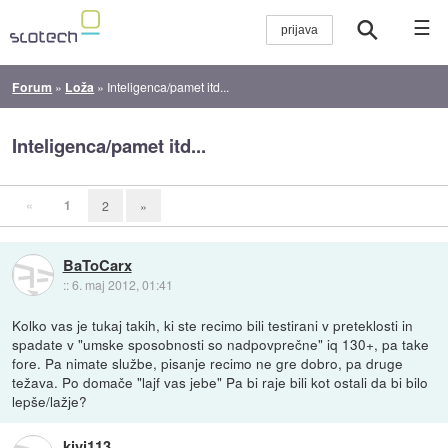
☰
Forum
»
Loža
»
Inteligenca/pamet itd...
Inteligenca/pamet itd...
«
1
2
»
BaToCarx
::
6. maj 2012, 01:41
Kolko vas je tukaj takih, ki ste recimo bili testirani v preteklosti in
spadate v "umske sposobnosti so nadpovprečne" iq 130+, pa take
fore. Pa nimate službe, pisanje recimo ne gre dobro, pa druge
težava. Po domače "lajf vas jebe" Pa bi raje bili kot ostali da bi bilo
lepše/lažje?
kivi113