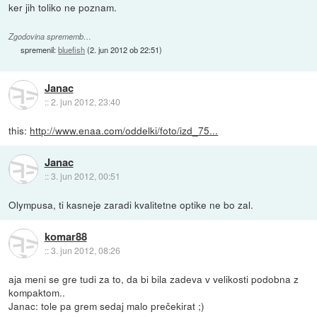
ker jih toliko ne poznam.
Zgodovina sprememb…
spremenil:
bluefish
(
2. jun 2012 ob 22:51
)
Janac
::
2. jun 2012, 23:40
this:
http://www.enaa.com/oddelki/foto/izd_75...
Janac
::
3. jun 2012, 00:51
Olympusa, ti kasneje zaradi kvalitetne optike ne bo zal.
komar88
::
3. jun 2012, 08:26
aja meni se gre tudi za to, da bi bila zadeva v velikosti podobna z
kompaktom..
Janac: tole pa grem sedaj malo prečekirat ;)