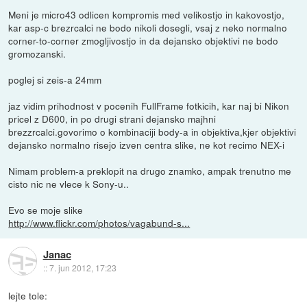
Meni je micro43 odlicen kompromis med velikostjo in kakovostjo,
kar asp-c brezrcalci ne bodo nikoli dosegli, vsaj z neko normalno
corner-to-corner zmogljivostjo in da dejansko objektivi ne bodo
gromozanski.
poglej si zeis-a 24mm
jaz vidim prihodnost v pocenih FullFrame fotkicih, kar naj bi Nikon
pricel z D600, in po drugi strani dejansko majhni
brezzrcalci.govorimo o kombinaciji body-a in objektiva,kjer objektivi
dejansko normalno risejo izven centra slike, ne kot recimo NEX-i
Nimam problem-a preklopit na drugo znamko, ampak trenutno me
cisto nic ne vlece k Sony-u..
Evo se moje slike
http://www.flickr.com/photos/vagabund-s...
Janac
::
7. jun 2012, 17:23
lejte tole: