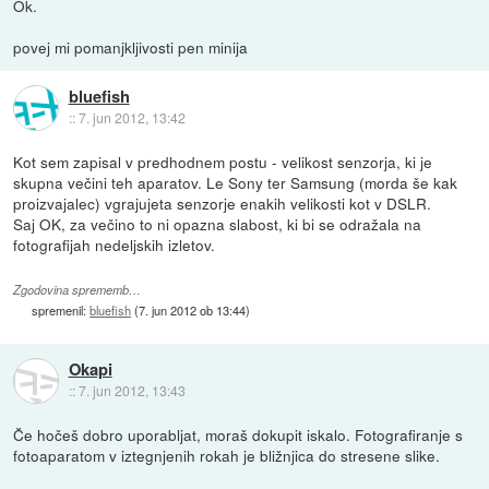
Ok.
povej mi pomanjkljivosti pen minija
bluefish
::
7. jun 2012, 13:42
Kot sem zapisal v predhodnem postu - velikost senzorja, ki je
skupna večini teh aparatov. Le Sony ter Samsung (morda še kak
proizvajalec) vgrajujeta senzorje enakih velikosti kot v DSLR.
Saj OK, za večino to ni opazna slabost, ki bi se odražala na
fotografijah nedeljskih izletov.
Zgodovina sprememb…
spremenil:
bluefish
(
7. jun 2012 ob 13:44
)
Okapi
::
7. jun 2012, 13:43
Če hočeš dobro uporabljat, moraš dokupit iskalo. Fotografiranje s
fotoaparatom v iztegnjenih rokah je bližnjica do stresene slike.