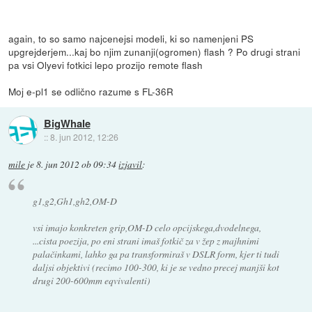
again, to so samo najcenejsi modeli, ki so namenjeni PS
upgrejderjem...kaj bo njim zunanji(ogromen) flash ? Po drugi strani
pa vsi Olyevi fotkici lepo prozijo remote flash
Moj e-pl1 se odlično razume s FL-36R
BigWhale
::
8. jun 2012, 12:26
mile
je
8. jun 2012 ob 09:34
izjavil
:
g1,g2,Gh1,gh2,OM-D
vsi imajo konkreten grip,OM-D celo opcijskega,dvodelnega,
...cista poezija, po eni strani imaš fotkič za v žep z majhnimi
palačinkami, lahko ga pa transformiraš v DSLR form, kjer ti tudi
daljsi objektivi (recimo 100-300, ki je se vedno precej manjši kot
drugi 200-600mm eqvivalenti)