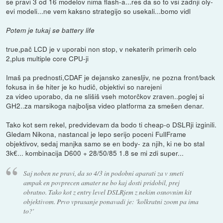
se pravi 3 od 16 modelov nima flash-a...res da so to vsi zadnji oly-
evi modeli...ne vem kaksno strategijo so usekali...bomo vidl
Potem je tukaj se battery life
true,pač LCD je v uporabi non stop, v nekaterih primerih celo
2,plus multiple core CPU-ji
Imaš pa prednosti,CDAF je dejansko zanesljiv, ne pozna front/back
fokusa in še hiter je ko hudič, objektivi so narejeni
za video uporabo, da ne slišiš vseh motorčkov zraven..poglej si
GH2..za marsikoga najboljsa video platforma za smešen denar.
Tako kot sem rekel, predvidevam da bodo ti cheap-o DSLRji izginili.
Gledam Nikona, nastancal je lepo serijo poceni FullFrame
objektivov, sedaj manjka samo se en body- za njih, ki ne bo stal
3k€... kombinacija D600 + 28/50/85 1.8 se mi zdi super...
Saj noben ne pravi, da so 4/3 in podobni aparati za v smeti
ampak en povprecen amater ne bo kaj dosti pridobil, prej
obratno. Tako kot z entry level DSLRjem z nekim osnovnim kit
objektivom. Prvo vprasanje ponavadi je: 'kolkratni zoom pa ima
to?'