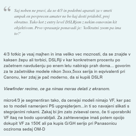
Saj noben ne pravi, da so 4/3 in podobni aparati za v smeti
ampak en povprecen amater ne bo kaj dosti pridobil, prej
obratno. Tako kot z entry level DSLRjem z nekim osnovnim kit
objektivom. Prvo vprasanje ponavadi je: 'kolkratni zoom pa ima
to?'
4/3 fotkic je vsaj majhen in ima veliko vec moznosti, da se znajde v
kaksen žepu ali torbici, DSLRji v kar konkretnem procentu po
začetnem navdušenju po enem letu nabirajo prah doma... govorim
za te začetniške modele nikon 3xxx,5xxx serija in eqvivalenti pri
Canonu, ker zdaj je pač moderno, da si kupiš DSLR
Viewfinder recimo, ce ga nimas moras delati z ekranom.
micro4/3 je segmentiran tako, da cenejsi modeli nimajo VF, ker pac
so to modeli namenjeni PS upgrejderjem...in ti so navajeni slikati s
stegnjenimi rokami. Zakaj bi jim zato zviseval ceno, če ti uporabniki
VF itaq ne bodo uporabljali. Za zahtevenejse imaš potem opcijo
dokupit VF za 150€ ali pa kupis G/GH serijo pri Panasonicu
ooziroma sedaj OM-D