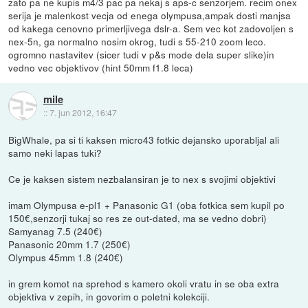
zato pa ne kupis m4/3 pac pa nekaj s aps-c senzorjem. recim onex
serija je malenkost vecja od enega olympusa,ampak dosti manjsa
od kakega cenovno primerljivega dslr-a. Sem vec kot zadovoljen s
nex-5n, ga normalno nosim okrog, tudi s 55-210 zoom leco.
ogromno nastavitev (sicer tudi v p&s mode dela super slike)in
vedno vec objektivov (hint 50mm f1.8 leca)
mile
::
7. jun 2012, 16:47
BigWhale, pa si ti kaksen micro43 fotkic dejansko uporabljal ali
samo neki lapas tuki?
Ce je kaksen sistem nezbalansiran je to nex s svojimi objektivi
imam Olympusa e-pl1 + Panasonic G1 (oba fotkica sem kupil po
150€,senzorji tukaj so res ze out-dated, ma se vedno dobri)
Samyanag 7.5 (240€)
Panasonic 20mm 1.7 (250€)
Olympus 45mm 1.8 (240€)
in grem komot na sprehod s kamero okoli vratu in se oba extra
objektiva v zepih, in govorim o poletni kolekciji.