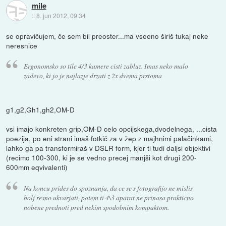
mile
::
8. jun 2012, 09:34
se opravičujem, če sem bil preoster...ma vseeno širiš tukaj neke
neresnice
Ergonomsko so tile 4/3 kamere cisti zabluz. Imas neko malo
zadevo, ki jo je najlazje drzati z 2x dvema prstoma
g1,g2,Gh1,gh2,OM-D
vsi imajo konkreten grip,OM-D celo opcijskega,dvodelnega, ...cista
poezija, po eni strani imaš fotkič za v žep z majhnimi palačinkami,
lahko ga pa transformiraš v DSLR form, kjer ti tudi daljsi objektivi
(recimo 100-300, ki je se vedno precej manjši kot drugi 200-
600mm eqvivalenti)
Na koncu prides do spoznanja, da ce se s fotografijo ne mislis
bolj resno ukvarjati, potem ti 4\3 aparat ne prinasa prakticno
nobene prednoti pred nekim spodobnim kompaktom.