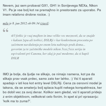
Nevem, jaz sem probaval GX1, GH1 in Sonijevega NEXa, Nikon
V1. Pa je vse bolj kot ne premajhno in prestorasto za uporabo. Pa
imam relativno drobne rocice. :)
mile
je
8. jun 2012 ob 09:34
izjavil
:
4/3 fotkic je vsaj majhen in ima veliko vec moznosti, da se znajde
v kaksen žepu ali torbici, DSLRji v kar konkretnem procentu po
začetnem navdušenju po enem letu nabirajo prah doma...
govorim za te začetniške modele nikon 3xxx,5xxx serija in
eqvivalenti pri Canonu, ker zdaj je pač moderno, da si kupiš
DSLR
IMO je bolje, da ljudje ne slikajo, ce nimajo namena, kot pa da
slikajo prav vsak prdec, samo zato ker lahko. :) Vsi ti aparati
spadajo v isti kos kot entry level DSLRji. Cena za osnovni model je
taksna, da se amaterju bolj splaca kupiti nekega kompaktneza, ker
bo dobil vec za svoj denar. Kolikor sem gledal, vsi ti aparati pridejo
z enim objektivom, velikokrat celo fixnim. In spet si pri vprasanju:
'kolk ma to zuma?'.