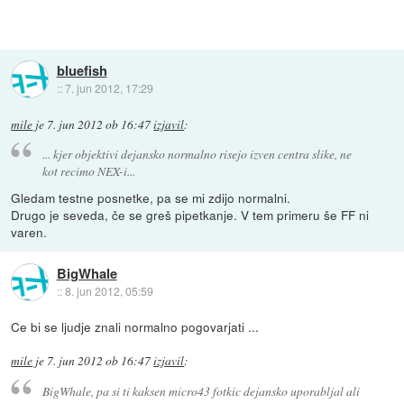
bluefish
::
7. jun 2012, 17:29
mile
je
7. jun 2012 ob 16:47
izjavil
:
... kjer objektivi dejansko normalno risejo izven centra slike, ne
kot recimo NEX-i...
Gledam testne posnetke, pa se mi zdijo normalni.
Drugo je seveda, če se greš pipetkanje. V tem primeru še FF ni
varen.
BigWhale
::
8. jun 2012, 05:59
Ce bi se ljudje znali normalno pogovarjati ...
mile
je
7. jun 2012 ob 16:47
izjavil
:
BigWhale, pa si ti kaksen micro43 fotkic dejansko uporabljal ali