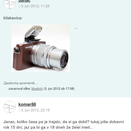
Janac
::
3. jun 2012, 11:26
bliskavica:
...
Zgodovina sprememb…
zavaroval slike:
bluefish
(
3. jun 2012 ob 17:08
)
komar88
::
3. jun 2012, 22:19
Janac, koliko časa pa je trajalo, da si ga dobil? tukaj piše dobavni
rok 15 dni, jaz pa bi ga v 18 dneh že želel imeti..