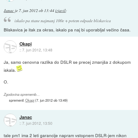
Janac
je
7. jun 2012 ob 13:44
izjavil
:
iskalo pa stane najmanj 100e + potem odpade bliskavica
Bliskavica je itak za okras, iskalo pa naj bi uporabljal večino časa.
Okapi
::
7. jun 2012, 13:48
Ja, samo cenovna razlika do DSLR se precej zmanjša z dokupom
iskala.
O.
Zgodovina sprememb…
spremenil:
Okapi
(
7. jun 2012 ob 13:49
)
Janac
::
7. jun 2012, 13:50
tale pm1 ima 2 leti garancije napram vstopnem DSLR-jem nikon