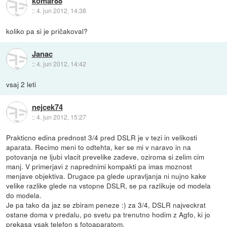
komar88
::
4. jun 2012, 14:38
koliko pa si je pričakoval?
Janac
::
4. jun 2012, 14:42
vsaj 2 leti
nejcek74
::
4. jun 2012, 15:27
Prakticno edina prednost 3/4 pred DSLR je v tezi in velikosti
aparata. Recimo meni to odtehta, ker se mi v naravo in na
potovanja ne ljubi vlacit prevelike zadeve, oziroma si zelim cim
manj. V primerjavi z naprednimi kompakti pa imas moznost
menjave objektiva. Drugace pa glede upravljanja ni nujno kake
velike razlike glede na vstopne DSLR, se pa razlikuje od modela
do modela.
Je pa tako da jaz se zbiram peneze :) za 3/4, DSLR najveckrat
ostane doma v predalu, po svetu pa trenutno hodim z Agfo, ki jo
prekasa vsak telefon s fotoaparatom.