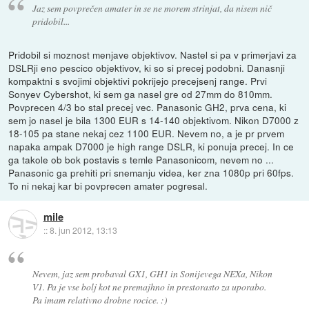
Jaz sem povprečen amater in se ne morem strinjat, da nisem nič
pridobil...
Pridobil si moznost menjave objektivov. Nastel si pa v primerjavi za
DSLRji eno pescico objektivov, ki so si precej podobni. Danasnji
kompaktni s svojimi objektivi pokrijejo precejsenj range. Prvi
Sonyev Cybershot, ki sem ga nasel gre od 27mm do 810mm.
Povprecen 4/3 bo stal precej vec. Panasonic GH2, prva cena, ki
sem jo nasel je bila 1300 EUR s 14-140 objektivom. Nikon D7000 z
18-105 pa stane nekaj cez 1100 EUR. Nevem no, a je pr prvem
napaka ampak D7000 je high range DSLR, ki ponuja precej. In ce
ga takole ob bok postavis s temle Panasonicom, nevem no ...
Panasonic ga prehiti pri snemanju videa, ker zna 1080p pri 60fps.
To ni nekaj kar bi povprecen amater pogresal.
mile
::
8. jun 2012, 13:13
Nevem, jaz sem probaval GX1, GH1 in Sonijevega NEXa, Nikon
V1. Pa je vse bolj kot ne premajhno in prestorasto za uporabo.
Pa imam relativno drobne rocice. :)