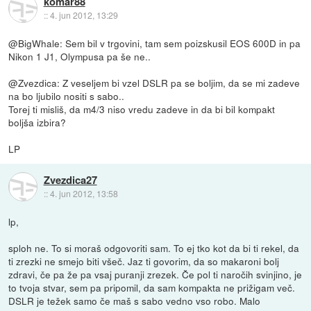
komar88
::
4. jun 2012, 13:29
@BigWhale: Sem bil v trgovini, tam sem poizskusil EOS 600D in pa
Nikon 1 J1, Olympusa pa še ne..
@Zvezdica: Z veseljem bi vzel DSLR pa se boljim, da se mi zadeve
na bo ljubilo nositi s sabo..
Torej ti misliš, da m4/3 niso vredu zadeve in da bi bil kompakt
boljša izbira?
LP
Zvezdica27
::
4. jun 2012, 13:58
lp,
sploh ne. To si moraš odgovoriti sam. To ej tko kot da bi ti rekel, da
ti zrezki ne smejo biti všeč. Jaz ti govorim, da so makaroni bolj
zdravi, če pa že pa vsaj puranji zrezek. Če pol ti naročih svinjino, je
to tvoja stvar, sem pa pripomil, da sam kompakta ne prižigam več.
DSLR je težek samo če maš s sabo vedno vso robo. Malo