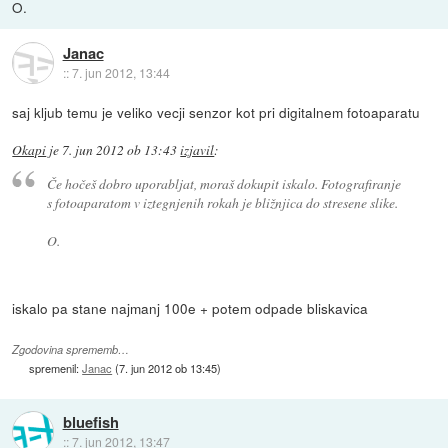
O.
Janac
::
7. jun 2012, 13:44
saj kljub temu je veliko vecji senzor kot pri digitalnem fotoaparatu
Okapi
je
7. jun 2012 ob 13:43
izjavil
:
Če hočeš dobro uporabljat, moraš dokupit iskalo. Fotografiranje
s fotoaparatom v iztegnjenih rokah je bližnjica do stresene slike.
O.
iskalo pa stane najmanj 100e + potem odpade bliskavica
Zgodovina sprememb…
spremenil:
Janac
(
7. jun 2012 ob 13:45
)
bluefish
::
7. jun 2012, 13:47