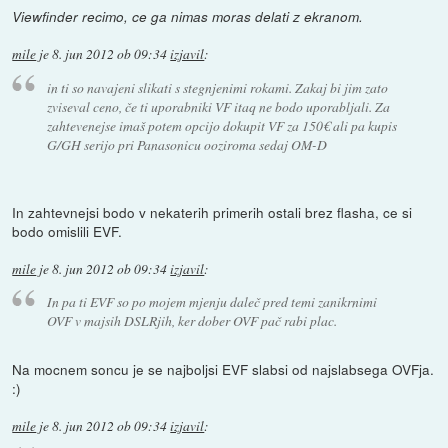
Viewfinder recimo, ce ga nimas moras delati z ekranom.
mile
je
8. jun 2012 ob 09:34
izjavil
:
in ti so navajeni slikati s stegnjenimi rokami. Zakaj bi jim zato
zviseval ceno, če ti uporabniki VF itaq ne bodo uporabljali. Za
zahtevenejse imaš potem opcijo dokupit VF za 150€ ali pa kupis
G/GH serijo pri Panasonicu ooziroma sedaj OM-D
In zahtevnejsi bodo v nekaterih primerih ostali brez flasha, ce si
bodo omislili EVF.
mile
je
8. jun 2012 ob 09:34
izjavil
:
In pa ti EVF so po mojem mjenju daleč pred temi zanikrnimi
OVF v majsih DSLRjih, ker dober OVF pač rabi plac.
Na mocnem soncu je se najboljsi EVF slabsi od najslabsega OVFja.
:)
mile
je
8. jun 2012 ob 09:34
izjavil
: