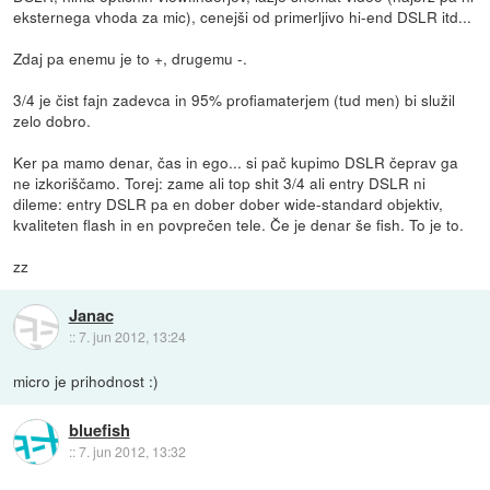
eksternega vhoda za mic), cenejši od primerljivo hi-end DSLR itd...
Zdaj pa enemu je to +, drugemu -.
3/4 je čist fajn zadevca in 95% profiamaterjem (tud men) bi služil
zelo dobro.
Ker pa mamo denar, čas in ego... si pač kupimo DSLR čeprav ga
ne izkoriščamo. Torej: zame ali top shit 3/4 ali entry DSLR ni
dileme: entry DSLR pa en dober dober wide-standard objektiv,
kvaliteten flash in en povprečen tele. Če je denar še fish. To je to.
zz
Janac
::
7. jun 2012, 13:24
micro je prihodnost :)
bluefish
::
7. jun 2012, 13:32