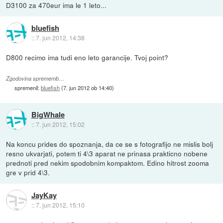
D3100 za 470eur ima le 1 leto...
bluefish
::
7. jun 2012, 14:38
D800 recimo ima tudi eno leto garancije. Tvoj point?
Zgodovina sprememb…
spremenil:
bluefish
(
7. jun 2012 ob 14:40
)
BigWhale
::
7. jun 2012, 15:02
Na koncu prides do spoznanja, da ce se s fotografijo ne mislis bolj
resno ukvarjati, potem ti 4\3 aparat ne prinasa prakticno nobene
prednoti pred nekim spodobnim kompaktom. Edino hitrost zooma
gre v prid 4\3.
JayKay
::
7. jun 2012, 15:10