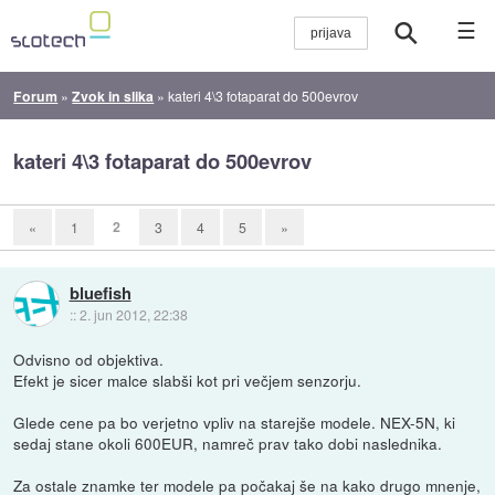
☰
Forum
»
Zvok in slika
»
kateri 4\3 fotaparat do 500evrov
kateri 4\3 fotaparat do 500evrov
2
«
1
3
4
5
»
bluefish
::
2. jun 2012, 22:38
Odvisno od objektiva.
Efekt je sicer malce slabši kot pri večjem senzorju.
Glede cene pa bo verjetno vpliv na starejše modele. NEX-5N, ki
sedaj stane okoli 600EUR, namreč prav tako dobi naslednika.
Za ostale znamke ter modele pa počakaj še na kako drugo mnenje,