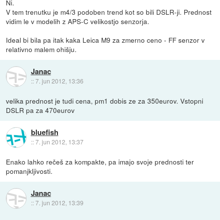
Ni.
V tem trenutku je m4/3 podoben trend kot so bili DSLR-ji. Prednost
vidim le v modelih z APS-C velikostjo senzorja.
Ideal bi bila pa itak kaka Leica M9 za zmerno ceno - FF senzor v
relativno malem ohišju.
Janac
::
7. jun 2012, 13:36
velika prednost je tudi cena, pm1 dobis ze za 350eurov. Vstopni
DSLR pa za 470eurov
bluefish
::
7. jun 2012, 13:37
Enako lahko rečeš za kompakte, pa imajo svoje prednosti ter
pomanjkljivosti.
Janac
::
7. jun 2012, 13:39