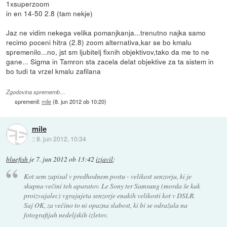
1xsuperzoom
in en 14-50 2.8 (tam nekje)
Jaz ne vidim nekega velika pomanjkanja...trenutno najka samo
recimo poceni hitra (2.8) zoom alternativa,kar se bo kmalu
spremenilo...no, jst sm ljubitelj fixnih objektivov,tako da me to ne
gane... Sigma in Tamron sta zacela delat objektive za ta sistem in
bo tudi ta vrzel kmalu zafilana
Zgodovina sprememb…
spremenil:
mile
(
8. jun 2012 ob 10:20
)
mile
::
8. jun 2012, 10:34
bluefish
je
7. jun 2012 ob 13:42
izjavil
:
Kot sem zapisal v predhodnem postu - velikost senzorja, ki je
skupna večini teh aparatov. Le Sony ter Samsung (morda še kak
proizvajalec) vgrajujeta senzorje enakih velikosti kot v DSLR.
Saj OK, za večino to ni opazna slabost, ki bi se odražala na
fotografijah nedeljskih izletov.