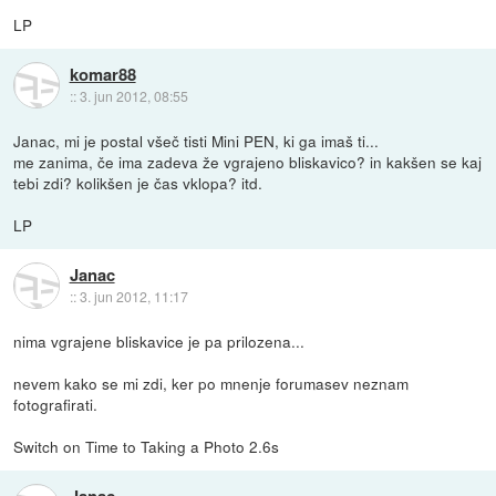
LP
komar88
::
3. jun 2012, 08:55
Janac, mi je postal všeč tisti Mini PEN, ki ga imaš ti...
me zanima, če ima zadeva že vgrajeno bliskavico? in kakšen se kaj
tebi zdi? kolikšen je čas vklopa? itd.
LP
Janac
::
3. jun 2012, 11:17
nima vgrajene bliskavice je pa prilozena...
nevem kako se mi zdi, ker po mnenje forumasev neznam
fotografirati.
Switch on Time to Taking a Photo 2.6s