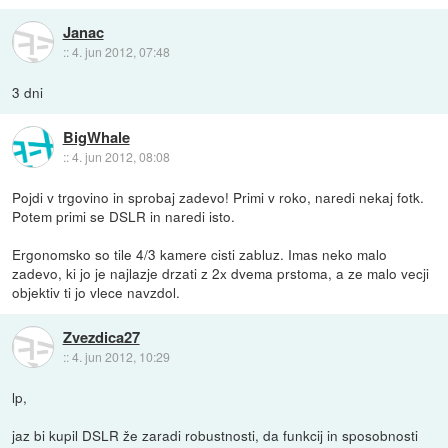
Janac
::
4. jun 2012, 07:48
3 dni
BigWhale
::
4. jun 2012, 08:08
Pojdi v trgovino in sprobaj zadevo! Primi v roko, naredi nekaj fotk.
Potem primi se DSLR in naredi isto.
Ergonomsko so tile 4/3 kamere cisti zabluz. Imas neko malo
zadevo, ki jo je najlazje drzati z 2x dvema prstoma, a ze malo vecji
objektiv ti jo vlece navzdol.
Zvezdica27
::
4. jun 2012, 10:29
lp,
jaz bi kupil DSLR že zaradi robustnosti, da funkcij in sposobnosti