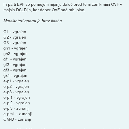
In pa ti EVF so po mojem mjenju daleč pred temi zanikrnimi OVF v
majsih DSLRjih, ker dober OVF pač rabi plac.
Marsikateri aparat je brez flasha
G1 - vgrajen
G2 - vgrajen
G3 - vgrajen
gh1 - vgrajen
gh2 - vgrajen
gf1 - vgrajen
gf2 - vgrajen
gf3 - vgrajen
gx1 - vgrajen
e-p1 - vgrajen
e-p2 - vgrajen
e-p3 - vgrajen
e-pl1 - vgrajen
e-pl2 - vgrajen
e-pl3 - zunanji
e-pm1 - zunanji
OM-D - zunanji