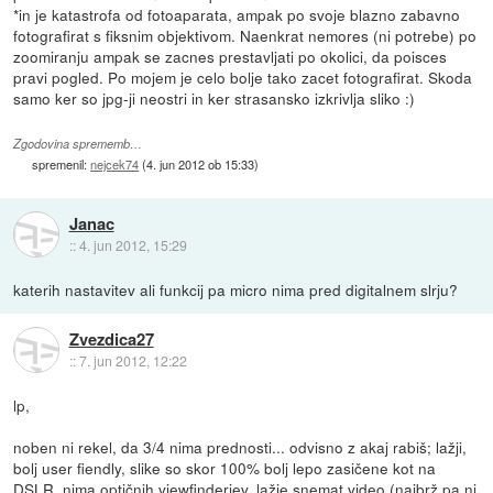
*in je katastrofa od fotoaparata, ampak po svoje blazno zabavno
fotografirat s fiksnim objektivom. Naenkrat nemores (ni potrebe) po
zoomiranju ampak se zacnes prestavljati po okolici, da poisces
pravi pogled. Po mojem je celo bolje tako zacet fotografirat. Skoda
samo ker so jpg-ji neostri in ker strasansko izkrivlja sliko :)
Zgodovina sprememb…
spremenil:
nejcek74
(
4. jun 2012 ob 15:33
)
Janac
::
4. jun 2012, 15:29
katerih nastavitev ali funkcij pa micro nima pred digitalnem slrju?
Zvezdica27
::
7. jun 2012, 12:22
lp,
noben ni rekel, da 3/4 nima prednosti... odvisno z akaj rabiš; lažji,
bolj user fiendly, slike so skor 100% bolj lepo zasičene kot na
DSLR, nima optičnih viewfinderjev, lažje snemat video (najbrž pa ni