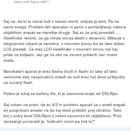
samo neki lapas tuki?
Saj ne, da bi to moral tudi v resnici storiti, ampak ja sem. Pa ne
samo enega. Problem teh aparatov ni samo v pomanjkanju nabora
objektivov ampak se marsikje drugje. Saj so ze prej povedali ...
Viewfinder recimo, ce ga nimas moras delati z ekranom. Slikanje s
stegnjenimi rokami je nerodno, v mocnem soncu bo se tako dober
LCD preslab. Ce mas LCD viewfinder v mocnem soncu nisi kaj
prida na boljsem. Jaz ga na oko ne morem pritisniti, ker nosim
ocala.
Marsikateri aparat je brez flasha (built in flashi so tako ali tako
vecinoma zelo neuporabni) vcasih so tudi brez hot shoe prikljucka
za zunanji flash.
Potem je tukaj se battery life, ki je vecinoma krajsi od DSLRjev.
Saj noben ne pravi, da so 4/3 in podobni aparati za v smeti ampak
en povprecen amater ne bo kaj dosti pridobil, prej obratno. Tako
kot z entry level DSLRjem z nekim osnovnim kit objektivom. Prvo
vprasanje ponavadi je: 'kolkratni zoom pa ima to?'