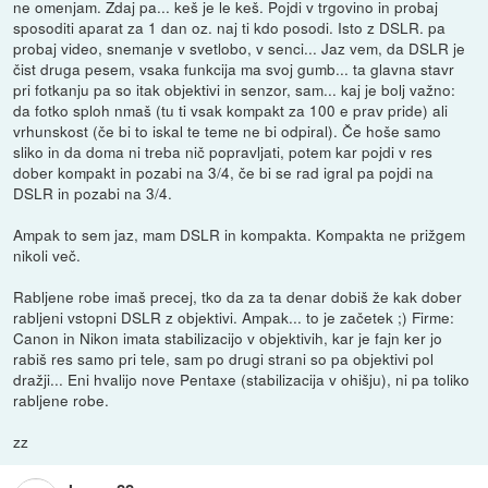
ne omenjam. Zdaj pa... keš je le keš. Pojdi v trgovino in probaj
sposoditi aparat za 1 dan oz. naj ti kdo posodi. Isto z DSLR. pa
probaj video, snemanje v svetlobo, v senci... Jaz vem, da DSLR je
čist druga pesem, vsaka funkcija ma svoj gumb... ta glavna stavr
pri fotkanju pa so itak objektivi in senzor, sam... kaj je bolj važno:
da fotko sploh nmaš (tu ti vsak kompakt za 100 e prav pride) ali
vrhunskost (če bi to iskal te teme ne bi odpiral). Če hoše samo
sliko in da doma ni treba nič popravljati, potem kar pojdi v res
dober kompakt in pozabi na 3/4, če bi se rad igral pa pojdi na
DSLR in pozabi na 3/4.
Ampak to sem jaz, mam DSLR in kompakta. Kompakta ne prižgem
nikoli več.
Rabljene robe imaš precej, tko da za ta denar dobiš že kak dober
rabljeni vstopni DSLR z objektivi. Ampak... to je začetek ;) Firme:
Canon in Nikon imata stabilizacijo v objektivih, kar je fajn ker jo
rabiš res samo pri tele, sam po drugi strani so pa objektivi pol
dražji... Eni hvalijo nove Pentaxe (stabilizacija v ohišju), ni pa toliko
rabljene robe.
zz