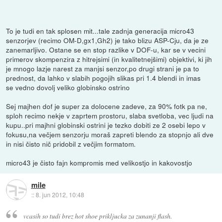
To je tudi en tak splosen mit...tale zadnja generacija micro43
senzorjev (recimo OM-D,gx1,Gh2) je tako blizu ASP-Cju, da je ze
zanemarljivo. Ostane se en stop razlike v DOF-u, kar se v vecini
primerov skompenzira z hitrejsimi (in kvalitetnejšimi) objektivi, ki jih
je mnogo lazje narest za manjsi senzor,po drugi strani je pa to
prednost, da lahko v slabih pogojih slikas pri 1.4 blendi in imas
se vedno dovolj veliko globinsko ostrino
Sej majhen dof je super za dolocene zadeve, za 90% fotk pa ne,
sploh recimo nekje v zaprtem prostoru, slaba svetloba, vec ljudi na
kupu..pri majhni globinski ostrini je tezko dobiti ze 2 osebi lepo v
fokusu,na večjem senzorju moraš zapreti blendo za stopnjo ali dve
in nisi čisto nič pridobil z večjim formatom.
micro43 je čisto fajn kompromis med velikostjo in kakovostjo
mile
::
8. jun 2012, 10:48
vcasih so tudi brez hot shoe prikljucka za zunanji flash.