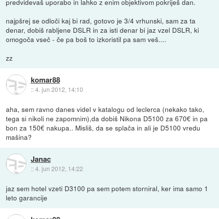
predvidevaš uporabo in lahko z enim objektivom pokriješ dan.
najpšrej se odloči kaj bi rad, gotovo je 3/4 vrhunski, sam za ta
denar, dobiš rabljene DSLR in za isti denar bi jaz vzel DSLR, ki
omogoča vseč - če pa boš to izkoristil pa sam veš....
zz
komar88
::
4. jun 2012, 14:10
aha, sem ravno danes videl v katalogu od leclerca (nekako tako,
tega si nikoli ne zapomnim),da dobiš Nikona D5100 za 670€ in pa
bon za 150€ nakupa.. Misliš, da se splača in ali je D5100 vredu
mašina?
Janac
::
4. jun 2012, 14:22
jaz sem hotel vzeti D3100 pa sem potem storniral, ker ima samo 1
leto garancije