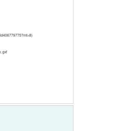
!/id406779775?mt=8)
, gxf