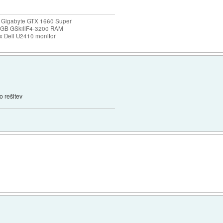
 Gigabyte GTX 1660 Super
32GB GSkillF4-3200 RAM
 Dell U2410 monitor
 rešitev