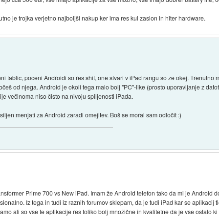
tno je trojka verjetno najboljši nakup ker ima res kul zaslon in hiter hardware.
eni tablic, poceni Androidi so res shit, one stvari v iPad rangu so že okej. Trenut
hočeš od njega. Android je okoli tega malo bolj "PC"-like (prosto uporavljanje z dato
ije večinoma niso čisto na nivoju spiljenosti iPada.
iljen menjati za Android zaradi omejitev. Boš se moral sam odločit :)
nsformer Prime 700 vs New iPad. Imam že Android telefon tako da mi je Android dom
ionalno. Iz tega in tudi iz raznih forumov sklepam, da je tudi iPad kar se aplikacij 
 samo ali so vse te aplikacije res toliko bolj množične in kvalitetne da je vse ostalo 