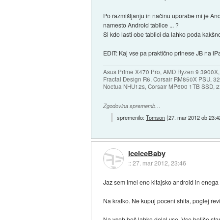
Po razmišljanju in načinu uporabe mi je Andr
namesto Android tablice ... ?
Si kdo lasti obe tablici da lahko poda kakš
EDIT: Kaj vse pa praktično prinese JB na iPa
Asus Prime X470 Pro, AMD Ryzen 9 3900X,
Fractal Design R6, Corsair RM850X PSU, 
Noctua NHU12s, Corsair MP600 1TB SSD, 2x
Zgodovina sprememb…
spremenilo:
Tomson
(
27. mar 2012 ob 23:4
IceIceBaby
::
27. mar 2012, 23:46
Jaz sem imel eno kitajsko android in enega 
Na kratko. Ne kupuj poceni shita, poglej rev
Na vseh boš lahko delal vse. Vse boljše stan