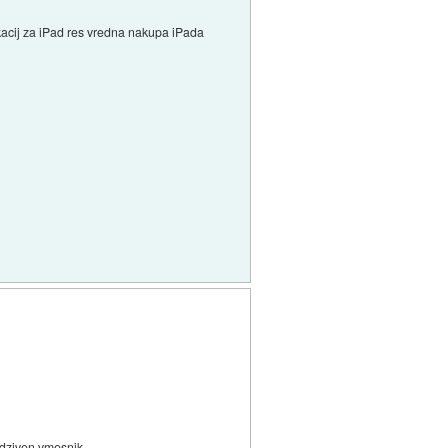
likacij za iPad res vredna nakupa iPada
odziven vmesnik...