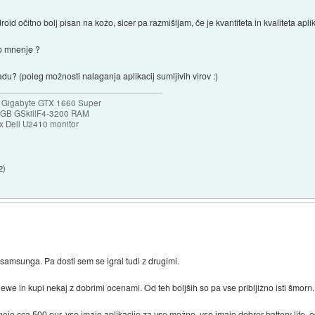
oid očitno bolj pisan na kožo, sicer pa razmišljam, če je kvantiteta in kvaliteta ap
no mnenje ?
du? (poleg možnosti nalaganja aplikacij sumljivih virov :)
 Gigabyte GTX 1660 Super
32GB GSkillF4-3200 RAM
 Dell U2410 monitor
2
)
samsunga. Pa dosti sem se igral tudi z drugimi.
iewe in kupi nekaj z dobrimi ocenami. Od teh boljših so pa vse pribljižno isti šmorn.
ejo cca 500 eur, vse imajo aplikacije za vse možno, vse imajo dobrer battery life, 