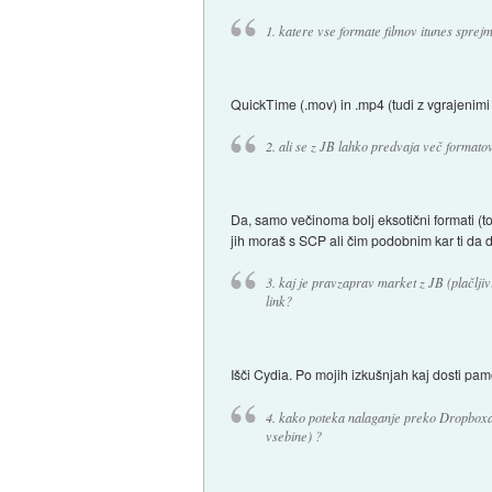
1. katere vse formate filmov itunes sprej
QuickTime (.mov) in .mp4 (tudi z vgrajenimi 
2. ali se z JB lahko predvaja več formatov
Da, samo večinoma bolj eksotični formati (t
jih moraš s SCP ali čim podobnim kar ti da 
3. kaj je pravzaprav market z JB (plačljiv
link?
Išči Cydia. Po mojih izkušnjah kaj dosti pa
4. kako poteka nalaganje preko Dropboxa 
vsebine) ?