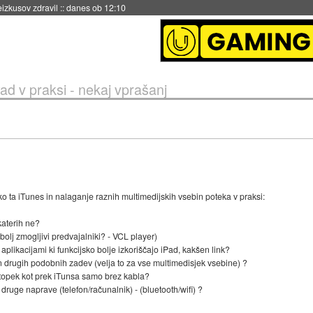
naslednji dve leti
::
danes ob 11:37
Pad v praksi - nekaj vprašanj
ko ta iTunes in nalaganje raznih multimedijskih vsebin poteka v praksi:
katerih ne?
bolj zmogljivi predvajalniki? - VCL player)
 aplikacijami ki funkcijsko bolje izkoriščajo iPad, kakšen link?
 drugih podobnih zadev (velja to za vse multimedisjek vsebine) ?
ostopek kot prek iTunsa samo brez kabla?
a druge naprave (telefon/računalnik) - (bluetooth/wifi) ?