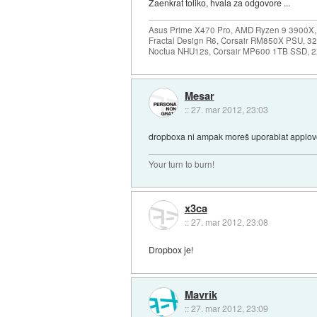
Zaenkrat toliko, hvala za odgovore ...
Asus Prime X470 Pro, AMD Ryzen 9 3900X,
Fractal Design R6, Corsair RM850X PSU, 
Noctua NHU12s, Corsair MP600 1TB SSD, 2x
Mesar
::
27. mar 2012, 23:03
dropboxa ni ampak moreš uporablat applovo
Your turn to burn!
x3ca
::
27. mar 2012, 23:08
Dropbox je!
Mavrik
::
27. mar 2012, 23:09