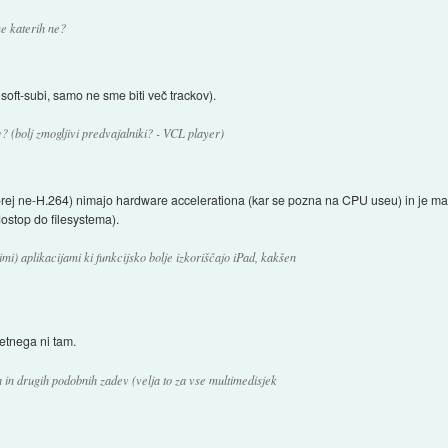
me katerih ne?
soft-subi, samo ne sme biti več trackov).
? (bolj zmogljivi predvajalniki? - VCL player)
orej ne-H.264) nimajo hardware accelerationa (kar se pozna na CPU useu) in je mal
dostop do filesystema).
imi) aplikacijami ki funkcijsko bolje izkoriščajo iPad, kakšen
metnega ni tam.
in drugih podobnih zadev (velja to za vse multimedisjek