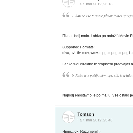
::
27. mar 2012, 23:18
1. katere vse formate filmov itunes sprej
iTunes bolj malo. Lahko pa naložiš Movie Pl
Supported Formats:
divx, avi, flv, mov, wmv, mpg, mpeg, mpeg1,
Lahko tudi direktno iz dropboxa predvajaš n
6. Kako je s pošiljanjem npr. slik iz iPada
Najbolj enostavno je po mailu. Vse ostalo j
Tomson
::
27. mar 2012, 23:40
Hmm... ok. Razumem! :)