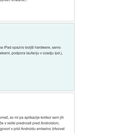
no ma iPad opazno boljši hardware, samo
tekami, podpora laufanju v ozadju ipd.),
ač, so mi pa aplikacije kolikor sem jih
tiče v veliki prednosti pred Androidom,
ki govori v prid Androidu smiselno žrtvovat