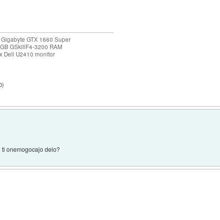
 Gigabyte GTX 1660 Super
32GB GSkillF4-3200 RAM
 Dell U2410 monitor
0
)
i ti onemogocajo delo?