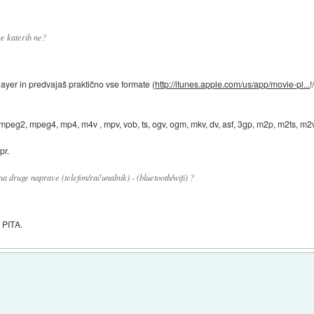
me katerih ne?
ayer in predvajaš praktično vse formate (
http://itunes.apple.com/us/app/movie-pl...
 mpeg2, mpeg4, mp4, m4v , mpv, vob, ts, ogv, ogm, mkv, dv, asf, 3gp, m2p, m2ts, m2v
pr.
 na druge naprave (telefon/računalnik) - (bluetooth/wifi) ?
e PITA.