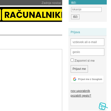
Išči:
Zadnje novice
Prijava
Zapomni si me
nov uporabnik
pozabili geslo?