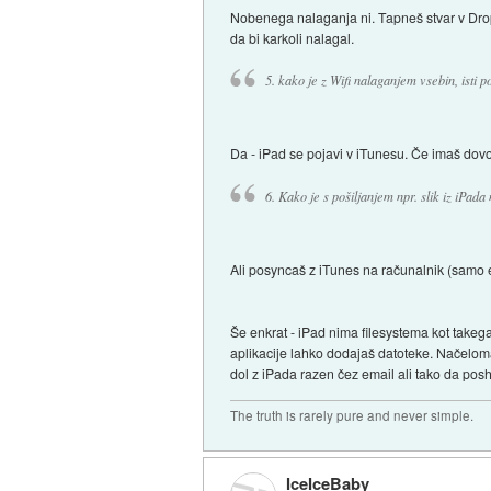
Nobenega nalaganja ni. Tapneš stvar v Dropb
da bi karkoli nalagal.
5. kako je z Wifi nalaganjem vsebin, isti
Da - iPad se pojavi v iTunesu. Če imaš dovo
6. Kako je s pošiljanjem npr. slik iz iPada
Ali posyncaš z iTunes na računalnik (samo e
Še enkrat - iPad nima filesystema kot takega
aplikacije lahko dodajaš datoteke. Načeloma
dol z iPada razen čez email ali tako da pos
The truth is rarely pure and never simple.
IceIceBaby