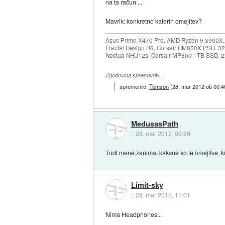
na ta račun ...
Mavrik: konkretno katerih omejitev?
Asus Prime X470 Pro, AMD Ryzen 9 3900X,
Fractal Design R6, Corsair RM850X PSU, 
Noctua NHU12s, Corsair MP600 1TB SSD, 2x
Zgodovina sprememb…
spremenilo:
Tomson
(
28. mar 2012 ob 00:4
MedusasPath
::
28. mar 2012, 09:29
Tudi mene zanima, kaksne so te omejitve, k
Limit-sky
::
28. mar 2012, 11:01
Nima Headphones...