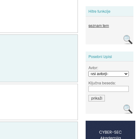
Hitre funkcije
seznam tem
Posebni izpisi
Avtor:
Ključna beseda: