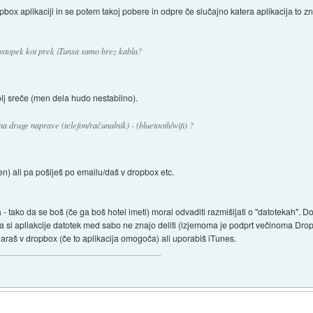
ox aplikaciji in se potem takoj pobere in odpre če slučajno katera aplikacija to z
 postopek kot prek iTunsa samo brez kabla?
lj sreče (men dela hudo nestabilno).
 na druge naprave (telefon/računalnik) - (bluetooth/wifi) ?
n) ali pa pošlješ po emailu/daš v dropbox etc.
 - tako da se boš (če ga boš hotel imeti) moral odvaditi razmišljati o "datotekah". 
 si apliakcije datotek med sabo ne znajo deliti (izjemoma je podprt večinoma Drop
haraš v dropbox (če to aplikacija omogoča) ali uporabiš iTunes.