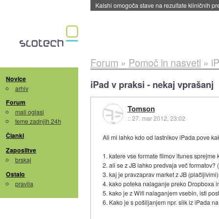
Sandisk že prodal več kot polovico SSD-jev za 
Forum
»
Pomoč in nasveti
»
i
Novice
iPad v praksi - nekaj vprašanj
arhiv
Forum
Tomson
mali oglasi
::
27. mar 2012, 23:02
teme zadnjih 24h
Članki
Ali mi lahko kdo od lastnikov iPada pove ka
Zaposlitve
1. katere vse formate filmov itunes sprejme 
brskaj
2. ali se z JB lahko predvaja več formatov? (
Ostalo
3. kaj je pravzaprav market z JB (plačljivimi)
pravila
4. kako poteka nalaganje preko Dropboxa in
5. kako je z Wifi nalaganjem vsebin, isti p
6. Kako je s pošiljanjem npr. slik iz iPada n