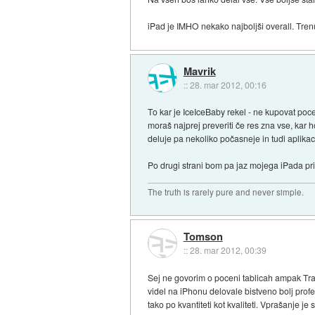
iPad je IMHO nekako najboljši overall. Trenu
Mavrik
::
28. mar 2012, 00:16
To kar je IceIceBaby rekel - ne kupovat poc
moraš najprej preveriti če res zna vse, kar 
deluje pa nekoliko počasneje in tudi aplikac
Po drugi strani bom pa jaz mojega iPada pris
The truth is rarely pure and never simple.
Tomson
::
28. mar 2012, 00:39
Sej ne govorim o poceni tablicah ampak Tra
videl na iPhonu delovale bistveno bolj profes
tako po kvantiteti kot kvaliteti. Vprašanje je