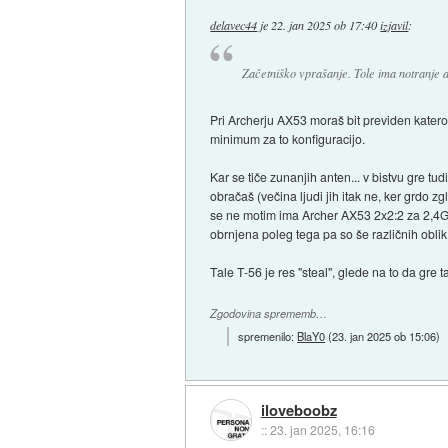
delavec44
je
22. jan 2025 ob 17:40
izjavil
:
Začetniško vprašanje. Tole ima notranje an
Pri Archerju AX53 moraš bit previden kater
minimum za to konfiguracijo.
Kar se tiče zunanjih anten... v bistvu gre t
obračaš (večina ljudi jih itak ne, ker grdo 
se ne motim ima Archer AX53 2x2:2 za 2,4GH
obrnjena poleg tega pa so še različnih oblik
Tale T-56 je res "steal", glede na to da gr
Zgodovina sprememb…
spremenilo:
BlaY0
(
23. jan 2025 ob 15:06
)
iloveboobz
::
23. jan 2025, 16:16