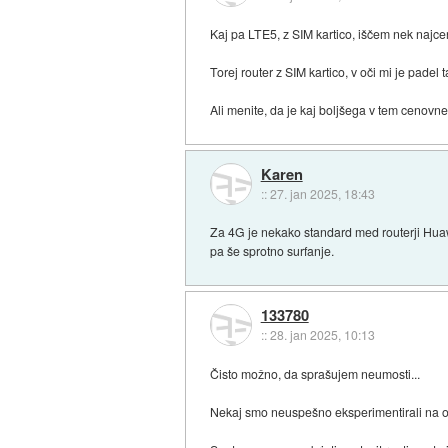
Kaj pa LTE5, z SIM kartico, iščem nek najce
Torej router z SIM kartico, v oči mi je padel t
Ali menite, da je kaj boljšega v tem cenov
Karen
::
27. jan 2025, 18:43
Za 4G je nekako standard med routerji Huaw
pa še sprotno surfanje.
133780
::
28. jan 2025, 10:13
Čisto možno, da sprašujem neumosti...
Nekaj smo neuspešno eksperimentirali na osn