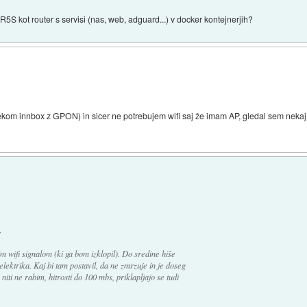
5S kot router s servisi (nas, web, adguard...) v docker kontejnerjih?
ekom innbox z GPON) in sicer ne potrebujem wifi saj že imam AP, gledal sem neka
:
 wifi signalom (ki ga bom izklopil). Do sredine hiše
lektrika. Kaj bi tam postavil, da ne zmrzuje in je doseg
niti ne rabim, hitrosti do 100 mbs, priklapljajo se tudi