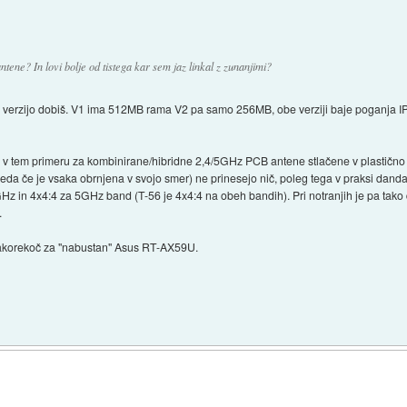
tene? In lovi bolje od tistega kar sem jaz linkal z zunanjimi?
o verzijo dobiš. V1 ima 512MB rama V2 pa samo 256MB, obe verziji baje poganja I
udi v tem primeru za kombinirane/hibridne 2,4/5GHz PCB antene stlačene v plastično oh
zgleda če je vsaka obrnjena v svojo smer) ne prinesejo nič, poleg tega v praksi dand
z in 4x4:4 za 5GHz band (T-56 je 4x4:4 na obeh bandih). Pri notranjih je pa tako
.
e takorekoč za "nabustan" Asus RT-AX59U.