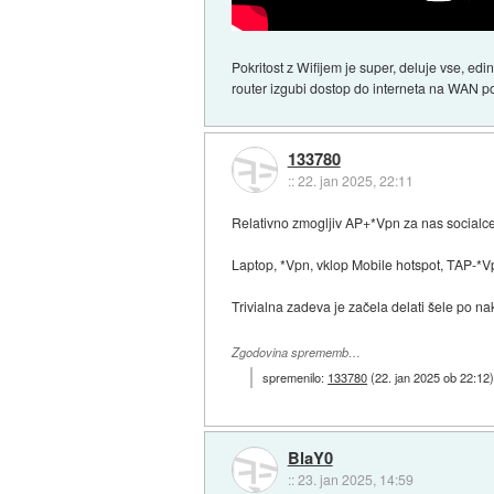
Pokritost z Wifijem je super, deluje vse, ed
router izgubi dostop do interneta na WAN 
133780
::
22. jan 2025, 22:11
Relativno zmogljiv AP+*Vpn za nas socialce
Laptop, *Vpn, vklop Mobile hotspot, TAP-*Vp
Trivialna zadeva je začela delati šele po nak
Zgodovina sprememb…
spremenilo:
133780
(
22. jan 2025 ob 22:12
BlaY0
::
23. jan 2025, 14:59