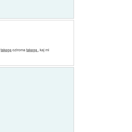
j
takega
oziroma
takega
, kaj mi