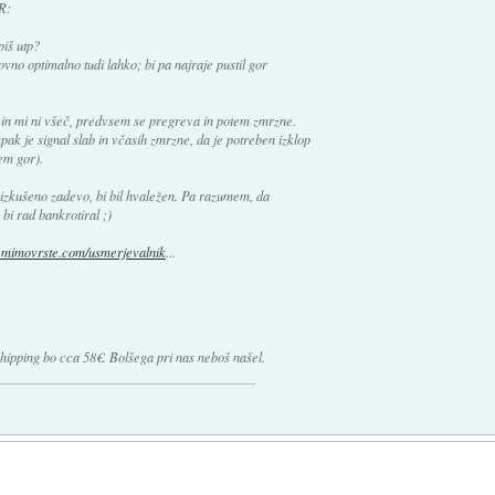
R:
piš utp?
vno optimalno tudi lahko; bi pa najraje pustil gor
in mi ni všeč, predvsem se pregreva in potem zmrzne.
 je signal slab in včasih zmrzne, da je potreben izklop
dem gor).
izkušeno zadevo, bi bil hvaležen. Pa razumem, da
bi rad bankrotiral ;)
w.mimovrste.com/usmerjevalnik
...
 shipping bo cca 58€. Bolšega pri nas neboš našel.