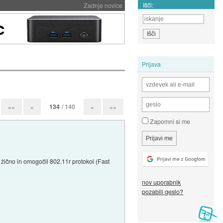
Išči:
Zadnje novice
Prijava
134
/ 140
««
«
»
»»
Zapomni si me
ično in omogočil 802.11r protokol (Fast
nov uporabnik
pozabili geslo?