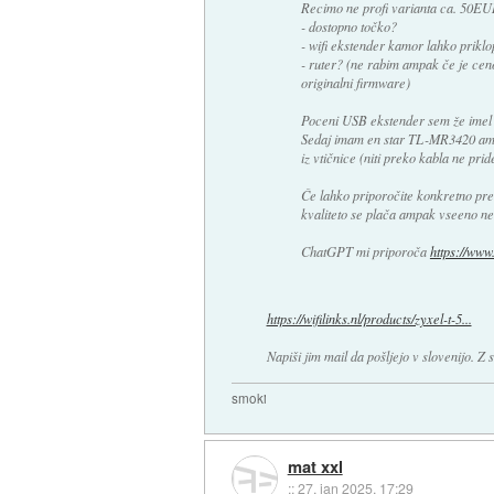
Recimo ne profi varianta ca. 50EU
- dostopno točko?
- wifi ekstender kamor lahko priklo
- ruter? (ne rabim ampak če je ceno
originalni firmware)
Poceni USB ekstender sem že imel 
Sedaj imam en star TL-MR3420 ampak
iz vtičnice (niti preko kabla ne pri
Če lahko priporočite konkretno pre
kvaliteto se plača ampak vseeno ne 
ChatGPT mi priporoča
https://ww
https://wifilinks.nl/products/zyxel-t-5...
Napiši jim mail da pošljejo v slovenijo. Z
smoki
mat xxl
::
27. jan 2025, 17:29