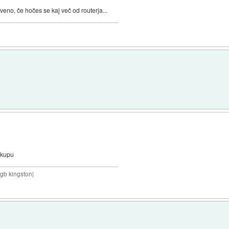
veno, če hočes se kaj več od routerja...
akupu
8gb kingston|