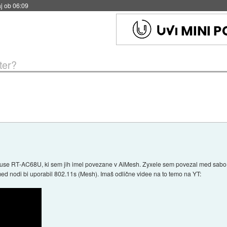
j ob 06:09
ter?
use RT-AC68U, ki sem jih imel povezane v AiMesh. Zyxele sem povezal med sabo ž
ed nodi bi uporabil 802.11s (Mesh). Imaš odlične videe na to temo na YT: