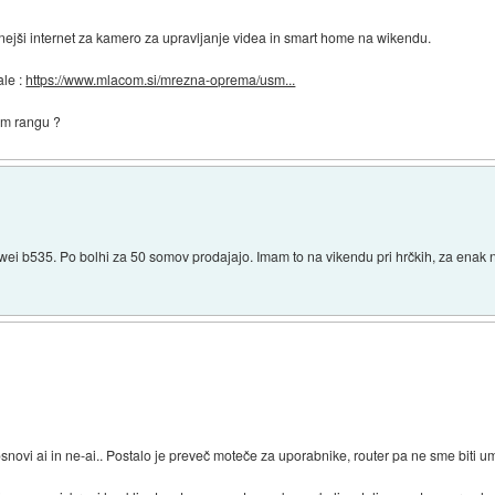
nejši internet za kamero za upravljanje videa in smart home na wikendu.
ale :
https://www.mlacom.si/mrezna-oprema/usm...
nem rangu ?
ei b535. Po bolhi za 50 somov prodajajo. Imam to na vikendu pri hrčkih, za enak n
ovi ai in ne-ai.. Postalo je preveč moteče za uporabnike, router pa ne sme biti u