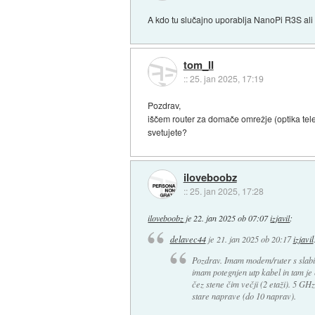
A kdo tu slučajno uporablja NanoPi R3S ali R
tom_II
::
25. jan 2025, 17:19
Pozdrav,
iščem router za domače omrežje (optika tel
svetujete?
iloveboobz
::
25. jan 2025, 17:28
iloveboobz
je
22. jan 2025 ob 07:07
izjavil
:
delavec44
je
21. jan 2025 ob 20:17
izjavil
Pozdrav. Imam modem/ruter s slabim
imam potegnjen utp kabel in tam je e
čez stene čim večji (2 etaži). 5 GHz 
stare naprave (do 10 naprav).