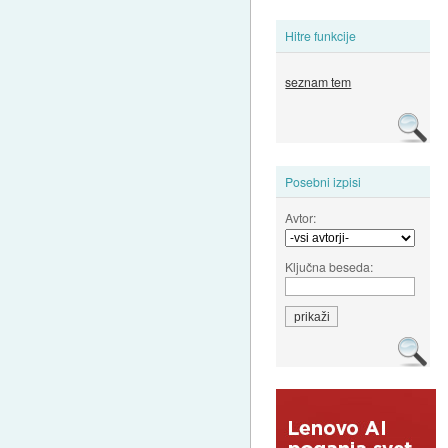
Hitre funkcije
seznam tem
Posebni izpisi
Avtor:
Ključna beseda: