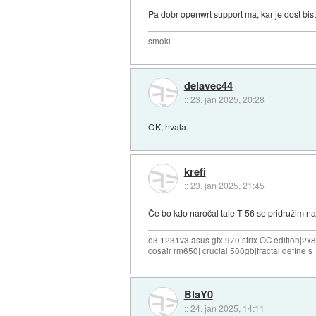
Pa dobr openwrt support ma, kar je dost bist
smoki
delavec44
::
23. jan 2025, 20:28
OK, hvala.
krefi
::
23. jan 2025, 21:45
Če bo kdo naročal tale T-56 se pridružim n
e3 1231v3|asus gtx 970 strix OC edition|2x
cosair rm650| crucial 500gb|fractal define s
BlaY0
::
24. jan 2025, 14:11