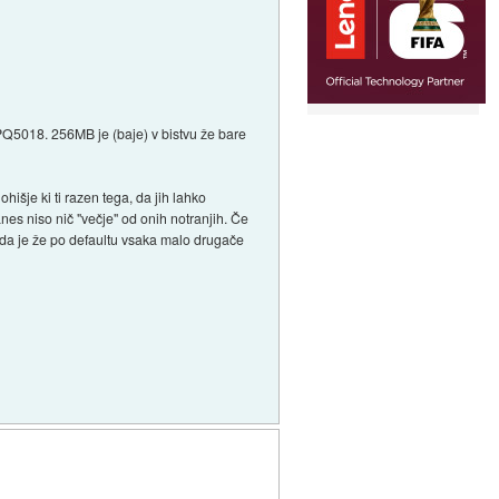
PQ5018. 256MB je (baje) v bistvu že bare
išje ki ti razen tega, da jih lahko
anes niso nič "večje" od onih notranjih. Če
 da je že po defaultu vsaka malo drugače