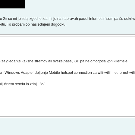
ino 2× se mi je zdaj zgodilo, da mi je na napravah padel internet, nisem pa še odkr
portu. To probam ob naslednjem dogodku.
 za gledanje kakšne stremov ali sveže paše, ISP pa ne omogoča vpn klientele.
n-Windows Adapter deljenje Mobile hotspot connection za wifi-wifi in ethernet-wifi
ljučnem resetu in zdaj... \o/
)