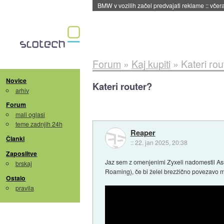
BMW v vozilih začel predvajati reklame
::
včera
Forum
»
Kaj kupiti
»
Kateri rou
Novice
Kateri router?
arhiv
Forum
mali oglasi
teme zadnjih 24h
Reaper
Članki
::
22. jan 2025, 20:38
Zaposlitve
Jaz sem z omenjenimi Zyxeli nadomestil As
brskaj
Roaming), če bi želel brezžično povezavo m
Ostalo
pravila