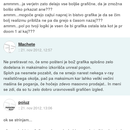
ammmm...ja verjetn zato delajo vse boljše grafične, da je zmožna
bolšo sliko prkazat ane???
ammm...mogoče grejo cajtui naprej in bistvo grafike je da se čim
bolj realizmu približa ne pa da grejo s časom nazaj???
ammm...pol po tvoji logiki je vsen če bi grafika ostala ista kot je pr
doom 1 al kaj???
Machete
::
21. nov 2012, 12:57
Ne pretiravat no, če smo pošteni je bo2 grafika splošno zelo
dodelana in maksimalno izkorišča unreal pogon.
Sploh pa nesmete pozabit, da ne smejo narest nekega v-ray
realističnega okolja, pač pa maksimum kar lahko veliki večini
mašina še poganja, če hočejo zdevo masovno prodajat.. In meni
se zdi, da so tu zelo dobro uravnovesili grafičen izgled.
poiuz
::
21. nov 2012, 13:06
ok se strinjam...