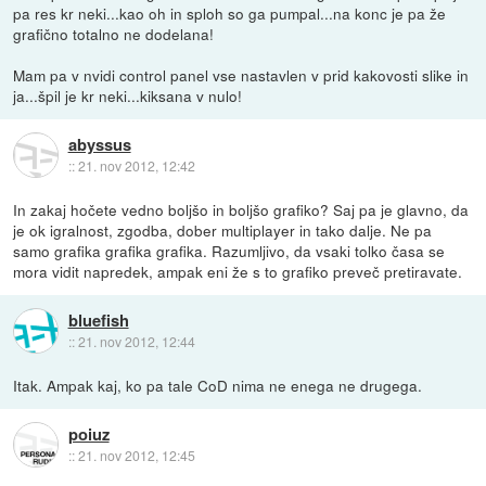
pa res kr neki...kao oh in sploh so ga pumpal...na konc je pa že
grafično totalno ne dodelana!
Mam pa v nvidi control panel vse nastavlen v prid kakovosti slike in
ja...špil je kr neki...kiksana v nulo!
abyssus
::
21. nov 2012, 12:42
In zakaj hočete vedno boljšo in boljšo grafiko? Saj pa je glavno, da
je ok igralnost, zgodba, dober multiplayer in tako dalje. Ne pa
samo grafika grafika grafika. Razumljivo, da vsaki tolko časa se
mora vidit napredek, ampak eni že s to grafiko preveč pretiravate.
bluefish
::
21. nov 2012, 12:44
Itak. Ampak kaj, ko pa tale CoD nima ne enega ne drugega.
poiuz
::
21. nov 2012, 12:45