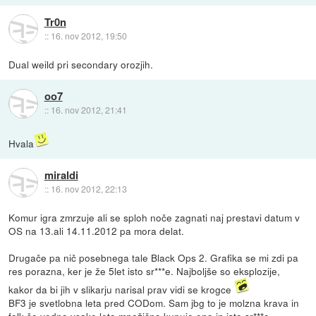
Tr0n
::
16. nov 2012, 19:50
Dual weild pri secondary orozjih.
oo7
::
16. nov 2012, 21:41
Hvala
miraldi
::
16. nov 2012, 22:13
Komur igra zmrzuje ali se sploh noče zagnati naj prestavi datum v
OS na 13.ali 14.11.2012 pa mora delat.
Drugače pa nič posebnega tale Black Ops 2. Grafika se mi zdi pa
res porazna, ker je že 5let isto sr***e. Najboljše so eksplozije,
kakor da bi jih v slikarju narisal prav vidi se krogce
BF3 je svetlobna leta pred CODom. Sam jbg to je molzna krava in
folk še vedno vsako leto množično kupuje eno in isto sr***e,