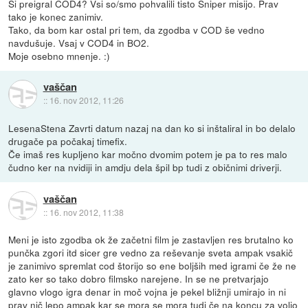
Si preigral COD4? Vsi so/smo pohvalili tisto Sniper misijo. Prav
tako je konec zanimiv.
Tako, da bom kar ostal pri tem, da zgodba v COD še vedno
navdušuje. Vsaj v COD4 in BO2.
Moje osebno mnenje. :)
vaščan
::
16. nov 2012, 11:26
LesenaStena Zavrti datum nazaj na dan ko si inštaliral in bo delalo
drugače pa počakaj timefix.
Če imaš res kupljeno kar močno dvomim potem je pa to res malo
čudno ker na nvidiji in amdju dela špil bp tudi z običnimi driverji.
vaščan
::
16. nov 2012, 11:38
Meni je isto zgodba ok že začetni film je zastavljen res brutalno ko
punčka zgori itd sicer gre vedno za reševanje sveta ampak vsakič
je zanimivo spremlat cod štorijo so ene boljših med igrami če že ne
zato ker so tako dobro filmsko narejene. In se ne pretvarjajo
glavno vlogo igra denar in moč vojna je pekel bližnji umirajo in ni
prav nič lepo ampak kar se mora se mora tudi če na koncu za voljo