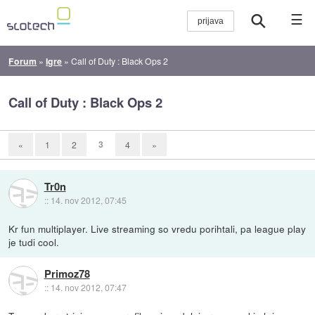
☰
Forum
»
Igre
»
Call of Duty : Black Ops 2
Call of Duty : Black Ops 2
3
«
1
2
4
»
Tr0n
::
14. nov 2012, 07:45
Kr fun multiplayer. Live streaming so vredu porihtali, pa league play
je tudi cool.
Primoz78
::
14. nov 2012, 07:47