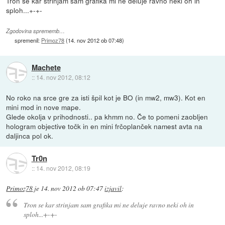
Tron se kar strinjam sam grafika mi ne deluje ravno neki oh in
sploh...+-+-
Zgodovina sprememb…
spremenil:
Primoz78
(
14. nov 2012 ob 07:48
)
Machete
::
14. nov 2012, 08:12
No roko na srce gre za isti špil kot je BO (in mw2, mw3). Kot en
mini mod in nove mape.
Glede okolja v prihodnosti.. pa khmm no. Če to pomeni zaobljen
hologram objective točk in en mini frčoplanček namest avta na
daljinca pol ok.
Tr0n
::
14. nov 2012, 08:19
Primoz78
je
14. nov 2012 ob 07:47
izjavil
:
Tron se kar strinjam sam grafika mi ne deluje ravno neki oh in
sploh...+-+-