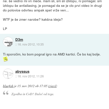
ne. še vedno mi vn meče. mam sli, sm sli izklopu, ni pomagal. sm
izklopu še antialiasing, je pomagal da se je clo prvi video in drugi
do polovice odvrteu ampak spet vrže ven...
WTF je še zmer narobe? kakšna ideja?
LP
D3m
::
16. nov 2012, 10:35
Ti sporočim, ko bom pognal igro na AMD kartici. Če bo kaj bolje.
abyssus
::
16. nov 2012, 11:26
bluefish
je
15. nov 2012 ob 17:05
izjavil
:
Zgodba in CoD? Daleč od tega.