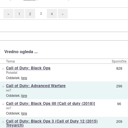
3
«
1
2
4
»
Vredno ogleda ...
Tema
Sporočila
»
Call of Duty: Black Ops
828
Rotaidal
Oddelek:
Igre
»
Call of Duty: Advanced Warfare
296
oo7
Oddelek:
Igre
»
Call of Duty: Black Ops IIII [Call of duty (2018)]
96
oo7
Oddelek:
Igre
»
Call of Duty: Black Ops 3 (Call of Duty 12 (2015)
209
Treyarch)