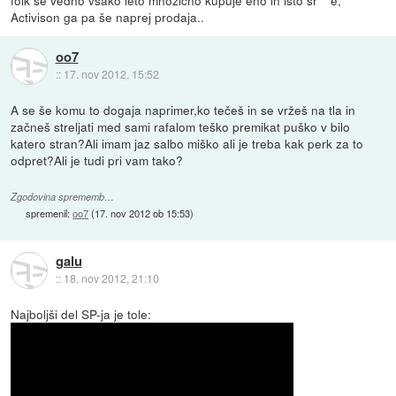
Activison ga pa še naprej prodaja..
oo7
::
17. nov 2012, 15:52
A se še komu to dogaja naprimer,ko tečeš in se vržeš na tla in
začneš streljati med sami rafalom teško premikat puško v bilo
katero stran?Ali imam jaz salbo miško ali je treba kak perk za to
odpret?Ali je tudi pri vam tako?
Zgodovina sprememb…
spremenil:
oo7
(
17. nov 2012 ob 15:53
)
galu
::
18. nov 2012, 21:10
Najboljši del SP-ja je tole: