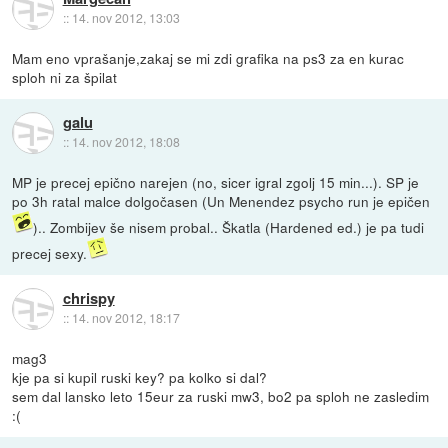
::
14. nov 2012, 13:03
Mam eno vprašanje,zakaj se mi zdi grafika na ps3 za en kurac
sploh ni za špilat
galu
::
14. nov 2012, 18:08
MP je precej epično narejen (no, sicer igral zgolj 15 min...). SP je
po 3h ratal malce dolgočasen (Un Menendez psycho run je epičen
).. Zombijev še nisem probal.. Škatla (Hardened ed.) je pa tudi
precej sexy.
chrispy
::
14. nov 2012, 18:17
mag3
kje pa si kupil ruski key? pa kolko si dal?
sem dal lansko leto 15eur za ruski mw3, bo2 pa sploh ne zasledim
:(