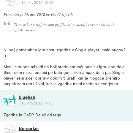
::
15. nov 2012, 16:56
Primoz78
je
14. nov 2012 ob 07:47
izjavil
:
Tron se kar strinjam sam grafika mi ne deluje ravno neki oh in
sploh...+-+-
Ni bolj pomembna igralnost, zgodba v Single player, malo bugov?
:)
Meni je super, mi tudi na bolj srednjem računalniku igra lepo dela.
Sicer sem moral poseči po beta gonilnikih ampak dela pa. Single
player sem sicer obrnil v dobrih 5 urah, kar je mogoče prehitro
ampak sem res užival, ker je zgodba meni osebno neverjetna.
bluefish
::
15. nov 2012, 17:05
Zgodba in CoD? Daleč od tega.
Berserker