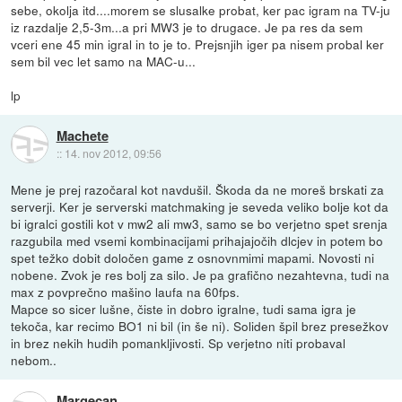
sebe, okolja itd....morem se slusalke probat, ker pac igram na TV-ju
iz razdalje 2,5-3m...a pri MW3 je to drugace. Je pa res da sem
vceri ene 45 min igral in to je to. Prejsnjih iger pa nisem probal ker
sem bil vec let samo na MAC-u...
lp
Machete
::
14. nov 2012, 09:56
Mene je prej razočaral kot navdušil. Škoda da ne moreš brskati za
serverji. Ker je serverski matchmaking je seveda veliko bolje kot da
bi igralci gostili kot v mw2 ali mw3, samo se bo verjetno spet srenja
razgubila med vsemi kombinacijami prihajajočih dlcjev in potem bo
spet težko dobit določen game z osnovnmimi mapami. Novosti ni
nobene. Zvok je res bolj za silo. Je pa grafično nezahtevna, tudi na
max z povprečno mašino laufa na 60fps.
Mapce so sicer lušne, čiste in dobro igralne, tudi sama igra je
tekoča, kar recimo BO1 ni bil (in še ni). Soliden špil brez presežkov
in brez nekih hudih pomankljivosti. Sp verjetno niti probaval
nebom..
Margecan