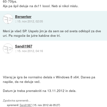
60-70fps.
Aja pa špil deluje na dx11 loool. Neb si nikol mislu.
Berserker
::
15. nov 2012, 02:05
Meni je všeč SP. Uspelo jim je da sem se od sveta odklopil za dve
uri. Pa mogoče še jutre kakšne dve tri.
Sandi1987
::
15. nov 2012, 04:16
Včeraj je igra še normalno delala v Windows 8 x64. Danes pa
napiše, da ne deluje več.
Datum je treba premakniti na 13.11.2012 in dela.
Zgodovina sprememb…
spremenil:
Sandi1987
(
15. nov 2012 ob 05:27
)