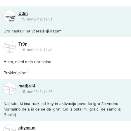
D3m
::
15. nov 2012, 12:31
Uro nastavi na včerajšnji datum.
Tr0n
::
15. nov 2012, 12:48
Hmm, meni dela normalno.
Prokleti pirati!
matija14
::
15. nov 2012, 14:08
Naj kdo, ki ima ruski cd-key in aktivacijo pove če igra še vedno
normalno dela in če se da igrati tudi z ostalimi igralci(ne samo iz
Rusije).
abyssus