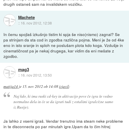
drugih ostaneš sam na invalidskem vozičku.
Machete
::
16. nov 2012, 12:38
In čemu spojlaš izkušnjo tistim ki spja še niso(nismo) zagnal? Se
pa strinjam da sta cod in zgodba različna pojma. Meni je že od 4ke
eno in isto sranje in sploh ne poslušam plota kdo koga. Vzdušje in
cinematičnost pa je nekaj drugega, kar vidim da eni mešate z
zgodbo.
mag3
::
16. nov 2012, 13:50
matija14
je
15. nov 2012 ob 14:08
izjavil
:
Naj kdo, ki ima ruski cd-key in aktivacijo pove če igra še vedno
normalno dela in če se da igrati tudi z ostalimi igralci(ne samo
iz Rusije).
Ja lahko z vsemi igraš. Vendar trenutno ima steam neke probleme
in te disconnecta po par minutah igre.Upam da to čim hitrej