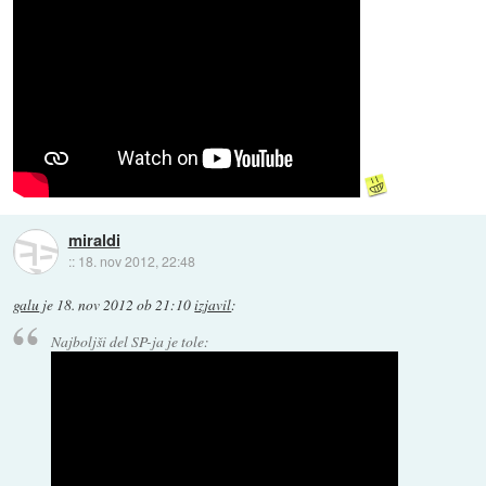
miraldi
::
18. nov 2012, 22:48
galu
je
18. nov 2012 ob 21:10
izjavil
:
Najboljši del SP-ja je tole: