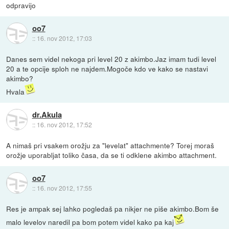
odpravijo
oo7
::
16. nov 2012, 17:03
Danes sem videl nekoga pri level 20 z akimbo.Jaz imam tudi level
20 a te opcije sploh ne najdem.Mogoče kdo ve kako se nastavi
akimbo?
Hvala
dr.Akula
::
16. nov 2012, 17:52
A nimaš pri vsakem orožju za "levelat" attachmente? Torej moraš
orožje uporabljat toliko časa, da se ti odklene akimbo attachment.
oo7
::
16. nov 2012, 17:55
Res je ampak sej lahko pogledaš pa nikjer ne piše akimbo.Bom še
malo levelov naredil pa bom potem videl kako pa kaj