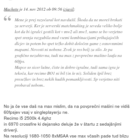
Machete
je
14. nov 2012 ob 09:56
izjavil
:
Mene je prej razočaral kot navdušil. Škoda da ne moreš brskati
za serverji. Ker je serverski matchmaking je seveda veliko bolje
kot da bi igralci gostili kot v mw2 ali mw3, samo se bo verjetno
spet srenja razgubila med vsemi kombinacijami prihajajočih
dlcjev in potem bo spet težko dobit določen game z osnovnmimi
mapami. Novosti ni nobene. Zvok je res bolj za silo. Je pa
grafično nezahtevna, tudi na max z povprečno mašino laufa na
60fps.
Mapce so sicer lušne, čiste in dobro igralne, tudi sama igra je
tekoča, kar recimo BO1 ni bil (in še ni). Soliden špil brez
presežkov in brez nekih hudih pomankljivosti. Sp verjetno niti
probaval nebom..
No ja če vse daš na max mislim, da na povprečni mašini ne vidiš
60fpsjev vsaj v singleplayerju ne.
Recimo i5 2500k 4.4ghz
in 6970 crossfire ki dejansko deluje že v štartu z sedajšnjimi
driverji.
Na resoluciji 1680-1050 8xMSAA vse max včasih pade tud blizu