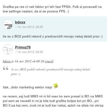
Grafika pa res ni nek faktor pri teh fast FPSih. Folk si ponavadi na
low settinge nastavi, da si se poveca FPS. :)
bdoxx
::
14. nov 2012, 08:26
če so z BO2 podrli rekord z prednaročili morajo nekaj delati prav :)
Primoz78
::
14. nov 2012, 09:35
bdoxx
je
14. nov 2012 ob 08:26
izjavil
:
če so z BO2 podrli rekord z prednaročili morajo nekaj delati
prav :)
Itak...dobr marketing sektor majo
ne recem, saj tudi MW3 mi ni bil vsec ko sem presel iz BO na MW3
pol sem se navadil in mi je bila tudi grafika boljsa kot pri BO...pri
BO II pa kaj vem, zvok mi je tudi kar nekaj, sploh ne slisis nic okrog