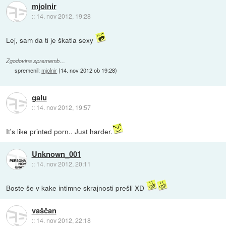
mjolnir
::
14. nov 2012, 19:28
Lej, sam da ti je škatla sexy
Zgodovina sprememb…
spremenil:
mjolnir
(
14. nov 2012 ob 19:28
)
galu
::
14. nov 2012, 19:57
It's like printed porn.. Just harder.
Unknown_001
::
14. nov 2012, 20:11
Boste še v kake intimne skrajnosti prešli XD
vaščan
::
14. nov 2012, 22:18