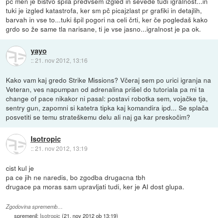
pč men je bistvo špila predvsem izgled in sevede tudi igralnost...in
tuki je izgled katastrofa, ker sm pč picajzlast pr grafiki in detajlih,
barvah in vse to...tuki špil pogori na celi črti, ker če pogledaš kako
grdo so že same tla narisane, ti je vse jasno...igralnost je pa ok.
yayo
::
21. nov 2012, 13:16
Kako vam kaj gredo Strike Missions? Včeraj sem po urici igranja na
Veteran, ves napumpan od adrenalina prišel do tutoriala pa mi ta
change of pace nikakor ni pasal: postavi robotka sem, vojačke tja,
sentry gun, zapomni si katetra tipka kaj komandira ipd... Se splača
posvetiti se temu strateškemu delu ali naj ga kar preskočim?
Isotropic
::
21. nov 2012, 13:19
cist kul je
pa ce jih ne naredis, bo zgodba drugacna tbh
drugace pa moras sam upravljati tudi, ker je AI dost glupa.
Zgodovina sprememb…
spremenil:
Isotropic
(
21. nov 2012 ob 13:19
)