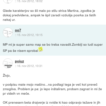
::
15. nov 2012, 18:02
Glede karakterjov so šli malo po stilu strica Martina, zgodba je
dokaj predvidena, ampak te špil zaradi vzdušja posrka za tistih
nekaj ur.
oo7
::
15. nov 2012, 19:15
MP mi je super samo map se bo treba navadit.Zombiji so tudi super
SP pa še nisem sprobal
poiuz
::
16. nov 2012, 10:31
Živjo,
v podpisu mate mojo mašino...na podlagi tega je več kot preveč
zmogilva. Problem je pa: jo lepo inštaliram, probam zagnat in mi že
pr videih vn meče.
OK prenesem beta drajverje iz nvidie ki kao odpravjo težave in jih