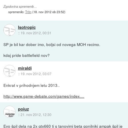
Zgodovina sprememb…
spremenilo:
Tr0n
(
18. nov 2012 ob 23:52
)
Isotropic
::
19. nov 2012, 00:31
SP je bil kar dober imo, boljsi od novega MOH recimo.
kdaj pride battlefield nov?
miraldi
::
19. nov 2012, 03:07
Enkrat v prihodnjem letu 2013..
http://www.game-debate.com/games/index....
poiuz
::
21. nov 2012, 12:30
Evo špil dela na 2x gtx660 ti s tanovimi beta gonilniki ampak špil je