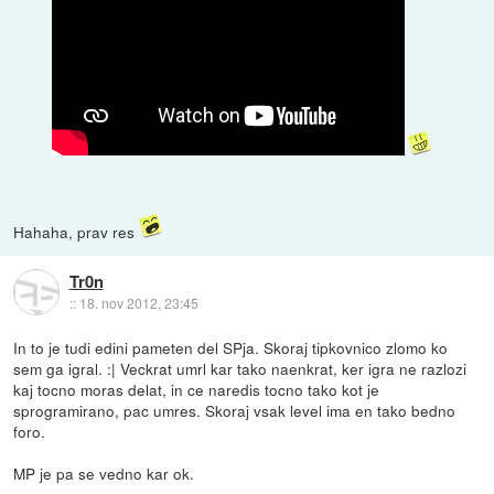
Hahaha, prav res
Tr0n
::
18. nov 2012, 23:45
In to je tudi edini pameten del SPja. Skoraj tipkovnico zlomo ko
sem ga igral. :| Veckrat umrl kar tako naenkrat, ker igra ne razlozi
kaj tocno moras delat, in ce naredis tocno tako kot je
sprogramirano, pac umres. Skoraj vsak level ima en tako bedno
foro.
MP je pa se vedno kar ok.