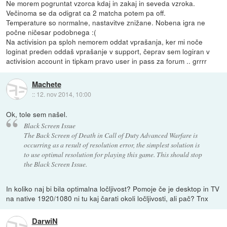
Ne morem pogruntat vzorca kdaj in zakaj in seveda vzroka.
Večinoma se da odigrat ca 2 matcha potem pa off.
Temperature so normalne, nastavitve znižane. Nobena igra ne
počne ničesar podobnega :(
Na activision pa sploh nemorem oddat vprašanja, ker mi noče
loginat preden oddaš vprašanje v support, čeprav sem logiran v
activision account in tipkam pravo user in pass za forum .. grrrr
Machete
::
12. nov 2014, 10:00
Ok, tole sem našel.
Black Screen Issue
The Back Screen of Death in Call of Duty Advanced Warfare is
occurring as a result of resolution error, the simplest solution is
to use optimal resolution for playing this game. This should stop
the Black Screen Issue.
In koliko naj bi bila optimalna ločljivost? Pomoje če je desktop in TV
na native 1920/1080 ni tu kaj čarati okoli ločljivosti, ali pač? Tnx
DarwiN