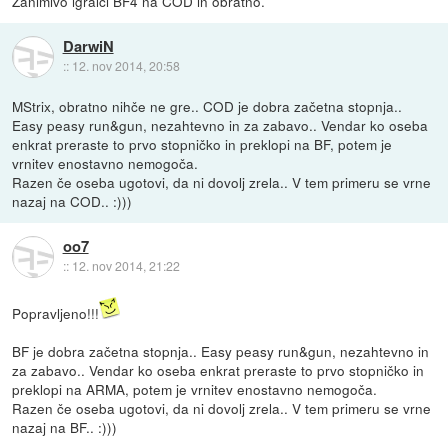
Zanimivo igralci BF4 na COD in obratno.
DarwiN
::
12. nov 2014, 20:58
MStrix, obratno nihče ne gre.. COD je dobra začetna stopnja..
Easy peasy run&gun, nezahtevno in za zabavo.. Vendar ko oseba
enkrat preraste to prvo stopničko in preklopi na BF, potem je
vrnitev enostavno nemogoča.
Razen če oseba ugotovi, da ni dovolj zrela.. V tem primeru se vrne
nazaj na COD.. :)))
oo7
::
12. nov 2014, 21:22
Popravljeno!!!
BF je dobra začetna stopnja.. Easy peasy run&gun, nezahtevno in
za zabavo.. Vendar ko oseba enkrat preraste to prvo stopničko in
preklopi na ARMA, potem je vrnitev enostavno nemogoča.
Razen če oseba ugotovi, da ni dovolj zrela.. V tem primeru se vrne
nazaj na BF.. :)))