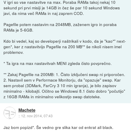
V igri so vse nastavitve na max. Poraba RAMa takoj nekaj 10
sekund pri prvi misiji je 14GB in čez še par 10 sekund Windows
javi, da nima več RAMa in naj zaprem COD.
Pagefile potem nastavim na 2048MB, zaženem igro in poraba
RAMa je 5-6GB.
Kdo bi vedel, kaj so developerji naštrikali v kodo, da je "kao*" next-
gen*, ker z nastavitvijo Pagefile na 200 MB** še nikoli nisem imel
problemov.
* Ta igra na max nastavitvah MENI zgleda čisto povprečno.
** Zakaj Pagefile na 200MB: 1. Čisto izključeni swap ni priporočen.
2. Nastavil sem v Performace Monitorju, da "opazuje" swap. Kar
sem probal (3DMark, FarCry 3 10 min igranja), je bilo zapisov
minimalno - kilobajti. Očitno se Windowsi 8.1 čisto dobro "počutijo"
z 16GB RAMa in minimalno velikostjo swap datoteke.
Machete
::
12. nov 2014, 07:43
Jaz bom popizd*. Še vedno gre slika kar od enkrat all black.