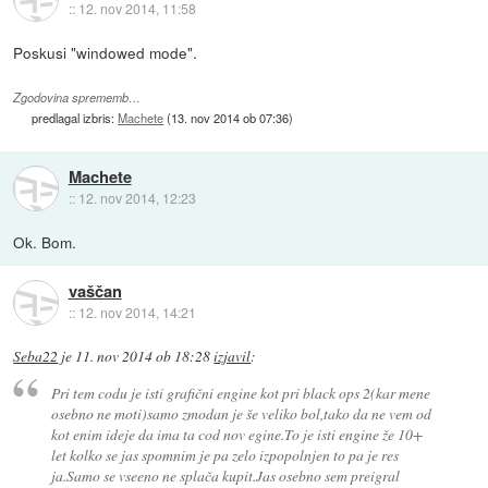
::
12. nov 2014, 11:58
Poskusi "windowed mode".
Zgodovina sprememb…
predlagal izbris:
Machete
(
13. nov 2014 ob 07:36
)
Machete
::
12. nov 2014, 12:23
Ok. Bom.
vaščan
::
12. nov 2014, 14:21
Seba22
je
11. nov 2014 ob 18:28
izjavil
:
Pri tem codu je isti grafični engine kot pri black ops 2(kar mene
osebno ne moti)samo zmodan je še veliko bol,tako da ne vem od
kot enim ideje da ima ta cod nov egine.To je isti engine že 10+
let kolko se jas spomnim je pa zelo izpopolnjen to pa je res
ja.Samo se vseeno ne splača kupit.Jas osebno sem preigral