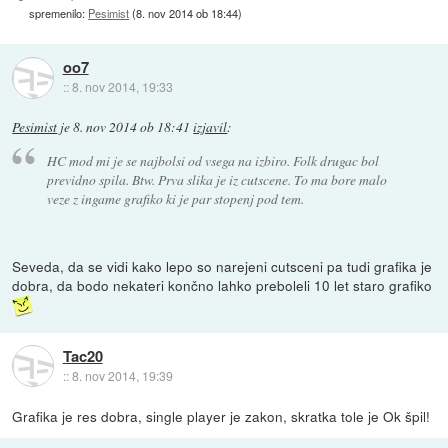
spremenilo:
Pesimist
(
8. nov 2014 ob 18:44
)
oo7
::
8. nov 2014, 19:33
Pesimist
je
8. nov 2014 ob 18:41
izjavil
:
HC mod mi je se najbolsi od vsega na izbiro. Folk drugac bol
previdno spila. Btw. Prva slika je iz cutscene. To ma bore malo
veze z ingame grafiko ki je par stopenj pod tem.
Seveda, da se vidi kako lepo so narejeni cutsceni pa tudi grafika je
dobra, da bodo nekateri končno lahko preboleli 10 let staro grafiko
Tac20
::
8. nov 2014, 19:39
Grafika je res dobra, single player je zakon, skratka tole je Ok špil!