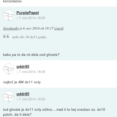
konzolačov.
PurplePapet
::
7. nov 2014, 16:05
iloveboobz
je
6. nov 2014 ob 19:17
izjavil
:
nebo šlo. Ni dx11 grafa..
kako pa to da mi dela cod ghosts?
gddr85
::
7. nov 2014, 16:08
najbrž je AW dx11 only
gddr85
::
7. nov 2014, 16:30
tud ghosts je dx11 only očitno....maš ti to kej crackan oz. dx10
patch, da ti dela?