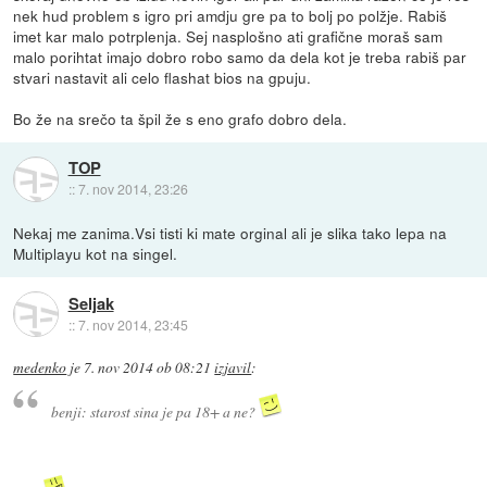
nek hud problem s igro pri amdju gre pa to bolj po polžje. Rabiš
imet kar malo potrplenja. Sej nasplošno ati grafične moraš sam
malo porihtat imajo dobro robo samo da dela kot je treba rabiš par
stvari nastavit ali celo flashat bios na gpuju.
Bo že na srečo ta špil že s eno grafo dobro dela.
TOP
::
7. nov 2014, 23:26
Nekaj me zanima.Vsi tisti ki mate orginal ali je slika tako lepa na
Multiplayu kot na singel.
Seljak
::
7. nov 2014, 23:45
medenko
je
7. nov 2014 ob 08:21
izjavil
:
benji: starost sina je pa 18+ a ne?