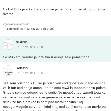
Call of Duty je arkadna igra in se je ne more primerjat z zgornjima
dvema.
Zgodovina sprememb…
spremenil:
oo7
(
12. nov 2014 ob 21:28
)
MStrix
::
12. nov 2014, 22:03
Se strinjam, vendar je igralska izkušnja zelo pomembna.
Seba22
::
13. nov 2014, 00:53
Jas sem pristopo k BF ko je prišo ven cod ghosts,drugače sem bil
velih fan cod serije ampak po polomu mw3 in tooootalnemu polomu
Ghosts sem se odcepil od te serije.No mogoče tudi zaradi tega ker
sem eden od malo starejše generacije in mi je že vseh teh cod
delov že malo preveč in sem pač moral poskusit kaj
novega.Mogeče se vrnem kdaj k tej cod seriji samo te se morjo pa