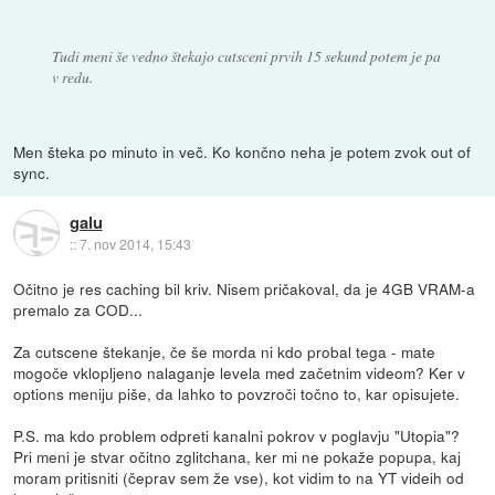
Tudi meni še vedno štekajo cutsceni prvih 15 sekund potem je pa
v redu.
Men šteka po minuto in več. Ko končno neha je potem zvok out of
sync.
galu
::
7. nov 2014, 15:43
Očitno je res caching bil kriv. Nisem pričakoval, da je 4GB VRAM-a
premalo za COD...
Za cutscene štekanje, če še morda ni kdo probal tega - mate
mogoče vklopljeno nalaganje levela med začetnim videom? Ker v
options meniju piše, da lahko to povzroči točno to, kar opisujete.
P.S. ma kdo problem odpreti kanalni pokrov v poglavju "Utopia"?
Pri meni je stvar očitno zglitchana, ker mi ne pokaže popupa, kaj
moram pritisniti (čeprav sem že vse), kot vidim to na YT videih od