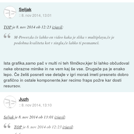
Seljak
::
8. nov 2014, 13:01
TOP
je
8. nov 2014 ob 12:23
izjavil
:
M-Power,da če lahko en video kaka je slika v multiplayu,če je
podobna kvaliteta kot v singlu,če lahko ti posnameš.
Ista grafika,samo pač v multi ni teh filmčkov,kjer bi lahko občudoval
neke obrazne mimike in ne vem kaj še vse. Drugače pa je enako
lepo. Če želiš posneti vse detajle v igri moraš imeti presneto dobro
grafično in ostale komponente,ker recimo fraps požre kar dosti
resursov.
Juzh
::
8. nov 2014, 13:10
Seljak
je
8. nov 2014 ob 13:01
izjavil
:
TOP
je
8. nov 2014 ob 12:23
izjavil
: