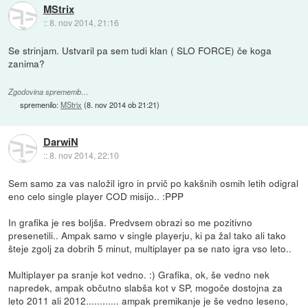
MStrix
::
8. nov 2014, 21:16
Se strinjam. Ustvaril pa sem tudi klan ( SLO FORCE) če koga
zanima?
Zgodovina sprememb…
spremenilo:
MStrix
(
8. nov 2014 ob 21:21
)
DarwiN
::
8. nov 2014, 22:10
Sem samo za vas naložil igro in prvič po kakšnih osmih letih odigral
eno celo single player COD misijo.. :PPP
In grafika je res boljša. Predvsem obrazi so me pozitivno
presenetili.. Ampak samo v single playerju, ki pa žal tako ali tako
šteje zgolj za dobrih 5 minut, multiplayer pa se nato igra vso leto..
Multiplayer pa sranje kot vedno. :) Grafika, ok, še vedno nek
napredek, ampak občutno slabša kot v SP, mogoče dostojna za
leto 2011 ali 2012............ ampak premikanje je še vedno leseno,