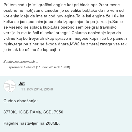
Pri tem codu je isti grafični engine kot pri black ops 2(kar mene
osebno ne moti)samo zmodan je še veliko bol,tako da ne vem od
kot enim ideje da ima ta cod nov egine.To je isti engine že 10+ let
kolko se jas spomnim je pa zelo izpopolnjen to pa je res ja.Samo
se vseeno ne splača kupit.Jas osebno sem preigral travniško
verzijo in me ta špil ni nekaj pritegnil.Čakamo naslednje lepo da
vidimo kaj bo treyarch skup spravo in mogoče kupim če bo pametn
multy,tega pa ziher ne škoda dnara,MW2 še zmeraj zmaga vse tak
je in tak bo očitno še lep cajt :)
Zgodovina sprememb…
spremenil:
Seba22
(
11. nov 2014 ob 18:30
)
Jst
::
11. nov 2014, 20:48
Čudno obnašanje:
3770K, 16GB RAMa, SSD, 7950.
Pagefile nastavljen na 200MB.