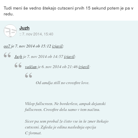
Tudi meni še vedno štekajo cutsceni prvih 15 sekund potem je pa v
redu.
Juzh
::
7. nov 2014, 15:40
oo7
je
7. nov 2014 ob 15:12
izjavil
:
Juzh
je
7. nov 2014 ob 14:57
izjavil
:
vaščan
je
6. nov 2014 ob 21:46
izjavil
:
Od amdja still no crossfire love.
Vklop fullscreen. Ne borderless, ampak dejanski
fullscreen. Crossfire dela samo v tem načinu.
Sicer pa sem probal že čisto vse in še zmer štekajo
cutsceni. Zgleda je edina naslednja opcija
C:format.