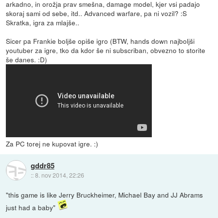
arkadno, in orožja prav smešna, damage model, kjer vsi padajo
skoraj sami od sebe, itd.. Advanced warfare, pa ni vozil? :S
Skratka, igra za mlajše..
Sicer pa Frankie boljše opiše igro (BTW, hands down najboljši
youtuber za igre, tko da kdor še ni subscriban, obvezno to storite
še danes. :D)
Za PC torej ne kupovat igre. :)
gddr85
::
8. nov 2014, 22:26
"this game is like Jerry Bruckheimer, Michael Bay and JJ Abrams
just had a baby"