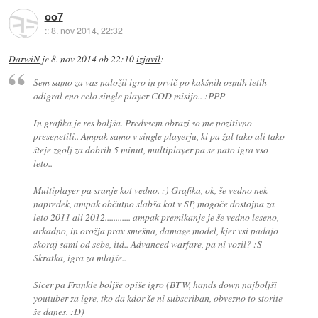
oo7
::
8. nov 2014, 22:32
DarwiN
je
8. nov 2014 ob 22:10
izjavil
:
Sem samo za vas naložil igro in prvič po kakšnih osmih letih
odigral eno celo single player COD misijo.. :PPP
In grafika je res boljša. Predvsem obrazi so me pozitivno
presenetili.. Ampak samo v single playerju, ki pa žal tako ali tako
šteje zgolj za dobrih 5 minut, multiplayer pa se nato igra vso
leto..
Multiplayer pa sranje kot vedno. :) Grafika, ok, še vedno nek
napredek, ampak občutno slabša kot v SP, mogoče dostojna za
leto 2011 ali 2012............ ampak premikanje je še vedno leseno,
arkadno, in orožja prav smešna, damage model, kjer vsi padajo
skoraj sami od sebe, itd.. Advanced warfare, pa ni vozil? :S
Skratka, igra za mlajše..
Sicer pa Frankie boljše opiše igro (BTW, hands down najboljši
youtuber za igre, tko da kdor še ni subscriban, obvezno to storite
še danes. :D)