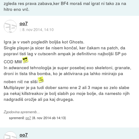
zgleda res prava zabava,ker BF4 moraš mal igrat ni tako za na
hitro eno vrč.
oo7
::
8. nov 2014, 14:10
Igra je v vseh pogledih boljša kot Ghosts.
Single player-ja sicer še nisem končal, ker čakam na patch, da
popravi tisti lag v cutscenih ampak je definitivno najboljši SP po
COD MW
In adwanced tehnologija je super posebej exo skeletoni, granate,
droni in tista tiha bomba, ko je aktivirana pa lahko minirajo pa
noben nič ne sliši
Multiplayer je pa tudi dober samo ene 2 ali 3 mape so zelo slabe
pa nekaj killstreakov je bolj slabih po moje bolje, da namesto njih
nadgradiš orožje ali pa kaj drugega.
Zgodovina sprememb…
spremenil:
oo7
(
8. nov 2014 ob 14:13
)
oo7