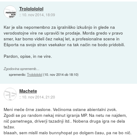
Trololololol
::
10. nov 2014, 18:09
Kar je sila nepomembno za igralniško izkušnjo in glede na
verodostojne vire ne upraviči te prodaje. Morda gredo v pravo
smer, kar bomo videli čez nekaj let, a profesionalne scene in
Ešporta na svojo stran vsekakor na tak način ne bodo pridobili.
Pardon, opise, in ne vire.
Zgodovina sprememb…
spremenilo:
Trololololol
(
10. nov 2014 ob 18:10
)
Machete
::
10. nov 2014, 21:20
Meni meče črne zaslone. Večinoma ostane abientalni zvok.
Zgodi se po random nekaj minut igranja MP. Na netu ne najdem,
nič pametnega, driverji tazadnji itd.. Nobena druga igra ne dela
težav.
blaaah, sem mislil malo bunnyhopat po dolgem času, pa ne bo nič.