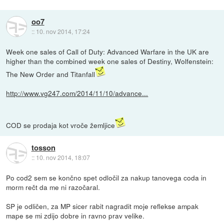
oo7
::
10. nov 2014, 17:24
Week one sales of Call of Duty: Advanced Warfare in the UK are
higher than the combined week one sales of Destiny, Wolfenstein:
The New Order and Titanfall
http://www.vg247.com/2014/11/10/advance...
COD se prodaja kot vroče žemljice
tosson
::
10. nov 2014, 18:07
Po cod2 sem se končno spet odločil za nakup tanovega coda in
morm rečt da me ni razočaral.
SP je odličen, za MP sicer rabit nagradit moje reflekse ampak
mape se mi zdijo dobre in ravno prav velike.