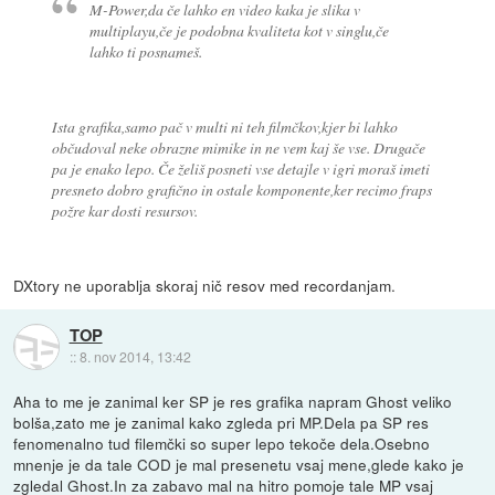
M-Power,da če lahko en video kaka je slika v
multiplayu,če je podobna kvaliteta kot v singlu,če
lahko ti posnameš.
Ista grafika,samo pač v multi ni teh filmčkov,kjer bi lahko
občudoval neke obrazne mimike in ne vem kaj še vse. Drugače
pa je enako lepo. Če želiš posneti vse detajle v igri moraš imeti
presneto dobro grafično in ostale komponente,ker recimo fraps
požre kar dosti resursov.
DXtory ne uporablja skoraj nič resov med recordanjam.
TOP
::
8. nov 2014, 13:42
Aha to me je zanimal ker SP je res grafika napram Ghost veliko
bolša,zato me je zanimal kako zgleda pri MP.Dela pa SP res
fenomenalno tud filemčki so super lepo tekoče dela.Osebno
mnenje je da tale COD je mal presenetu vsaj mene,glede kako je
zgledal Ghost.In za zabavo mal na hitro pomoje tale MP vsaj