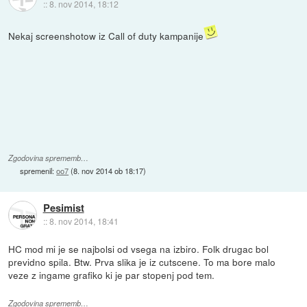
::
8. nov 2014, 18:12
Nekaj screenshotow iz Call of duty kampanije
Zgodovina sprememb…
spremenil:
oo7
(
8. nov 2014 ob 18:17
)
Pesimist
::
8. nov 2014, 18:41
HC mod mi je se najbolsi od vsega na izbiro. Folk drugac bol
previdno spila. Btw. Prva slika je iz cutscene. To ma bore malo
veze z ingame grafiko ki je par stopenj pod tem.
Zgodovina sprememb…