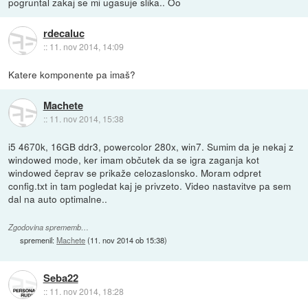
pogruntal zakaj se mi ugasuje slika.. Oo
rdecaluc
::
11. nov 2014, 14:09
Katere komponente pa imaš?
Machete
::
11. nov 2014, 15:38
i5 4670k, 16GB ddr3, powercolor 280x, win7. Sumim da je nekaj z
windowed mode, ker imam občutek da se igra zaganja kot
windowed čeprav se prikaže celozaslonsko. Moram odpret
config.txt in tam pogledat kaj je privzeto. Video nastavitve pa sem
dal na auto optimalne..
Zgodovina sprememb…
spremenil:
Machete
(
11. nov 2014 ob 15:38
)
Seba22
::
11. nov 2014, 18:28