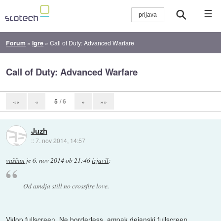
☰
Forum
»
Igre
»
Call of Duty: Advanced Warfare
Call of Duty: Advanced Warfare
5
/ 6
««
«
»
»»
Juzh
::
7. nov 2014, 14:57
vaščan
je
6. nov 2014 ob 21:46
izjavil
:
Od amdja still no crossfire love.
Vklop fullscreen. Ne borderless, ampak dejanski fullscreen.