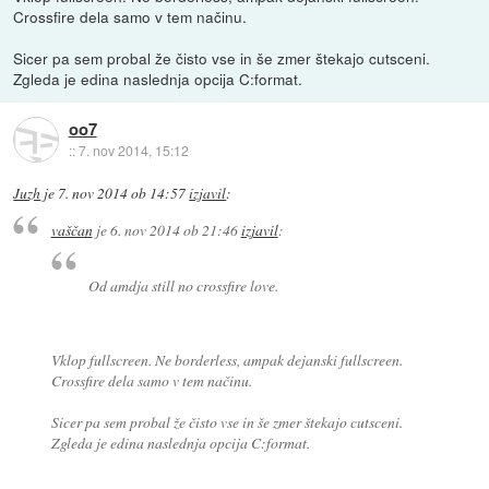
Crossfire dela samo v tem načinu.
Sicer pa sem probal že čisto vse in še zmer štekajo cutsceni.
Zgleda je edina naslednja opcija C:format.
oo7
::
7. nov 2014, 15:12
Juzh
je
7. nov 2014 ob 14:57
izjavil
:
vaščan
je
6. nov 2014 ob 21:46
izjavil
:
Od amdja still no crossfire love.
Vklop fullscreen. Ne borderless, ampak dejanski fullscreen.
Crossfire dela samo v tem načinu.
Sicer pa sem probal že čisto vse in še zmer štekajo cutsceni.
Zgleda je edina naslednja opcija C:format.