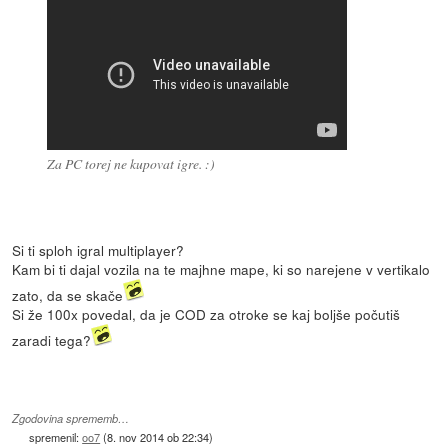
Za PC torej ne kupovat igre. :)
Si ti sploh igral multiplayer?
Kam bi ti dajal vozila na te majhne mape, ki so narejene v vertikalo
zato, da se skače
Si že 100x povedal, da je COD za otroke se kaj boljše počutiš
zaradi tega?
Zgodovina sprememb…
spremenil:
oo7
(
8. nov 2014 ob 22:34
)