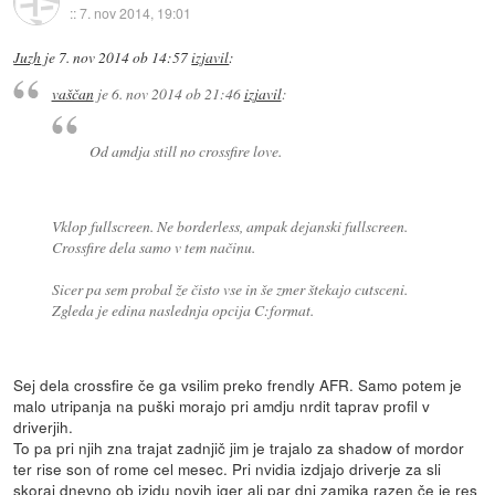
::
7. nov 2014, 19:01
Juzh
je
7. nov 2014 ob 14:57
izjavil
:
vaščan
je
6. nov 2014 ob 21:46
izjavil
:
Od amdja still no crossfire love.
Vklop fullscreen. Ne borderless, ampak dejanski fullscreen.
Crossfire dela samo v tem načinu.
Sicer pa sem probal že čisto vse in še zmer štekajo cutsceni.
Zgleda je edina naslednja opcija C:format.
Sej dela crossfire če ga vsilim preko frendly AFR. Samo potem je
malo utripanja na puški morajo pri amdju nrdit taprav profil v
driverjih.
To pa pri njih zna trajat zadnjič jim je trajalo za shadow of mordor
ter rise son of rome cel mesec. Pri nvidia izdjajo driverje za sli
skoraj dnevno ob izidu novih iger ali par dni zamika razen če je res