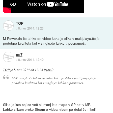
TOP
::
8. nov 2014, 12:23
M-Power,da če lahko en video kaka je slika v multiplayu,če je
podobna kvaliteta kot v singlu,če lahko ti posnameš.
oo7
::
8. nov 2014, 12:40
TOP
je
8. nov 2014 ob 12:23
izjavil
:
M-Power,da če lahko en video kaka je slika v multiplayu,če je
podobna kvaliteta kot v singlu,če lahko ti posnameš.
Slika je ista saj so več ali manj iste mape v SP kot v MP.
Lahko slikam preko Steam-a videa nisem pa delal še nikoli.