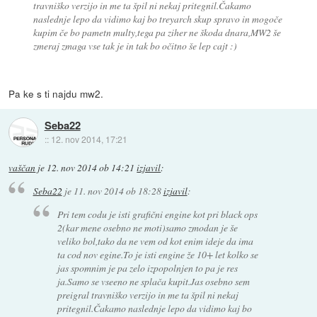
travniško verzijo in me ta špil ni nekaj pritegnil.Čakamo
naslednje lepo da vidimo kaj bo treyarch skup spravo in mogoče
kupim če bo pametn multy,tega pa ziher ne škoda dnara,MW2 še
zmeraj zmaga vse tak je in tak bo očitno še lep cajt :)
Pa ke s ti najdu mw2.
Seba22
::
12. nov 2014, 17:21
vaščan
je
12. nov 2014 ob 14:21
izjavil
:
Seba22
je
11. nov 2014 ob 18:28
izjavil
:
Pri tem codu je isti grafični engine kot pri black ops
2(kar mene osebno ne moti)samo zmodan je še
veliko bol,tako da ne vem od kot enim ideje da ima
ta cod nov egine.To je isti engine že 10+ let kolko se
jas spomnim je pa zelo izpopolnjen to pa je res
ja.Samo se vseeno ne splača kupit.Jas osebno sem
preigral travniško verzijo in me ta špil ni nekaj
pritegnil.Čakamo naslednje lepo da vidimo kaj bo