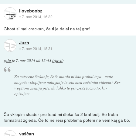
iloveboobz
::
7. nov 2014, 16:32
Ghost si mel crackan, če ti je dalal na tej grafi..
Juzh
::
7. nov 2014, 18:31
galu
je
7. nov 2014 ob 15:43
izjavil
:
Za cutscene štekanje, če še morda ni kdo probal tega - mate
mogoče vklopljeno nalaganje levela med začetnim videom? Ker
v options meniju piše, da lahko to povzroči točno to, kar
opisujete.
Če vklopim shader pre-load mi šteka še 2 krat bolj. Bo treba
formatirat zgleda. Če to ne reši problema potem ne vem kaj ga bo.
vaščan