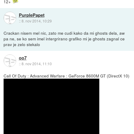
12+
PurplePapet
::
8. nov 2014, 10:29
Crackan nisem mel nic, zato me cudi kako da mi ghosts dela, aw
pa ne, se ko sem imel intergrirano grafiko mi je ghosts zagnal ce
prav je zelo stekalo
oo7
::
8. nov 2014, 11:10
Call Of Duty : Advanced Warfare : GeForce 8600M GT (DirectX 10)