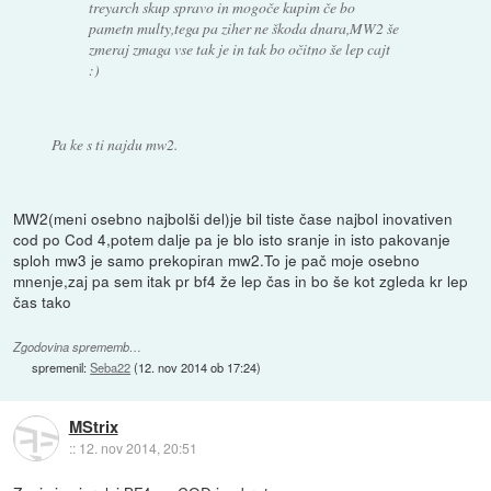
treyarch skup spravo in mogoče kupim če bo
pametn multy,tega pa ziher ne škoda dnara,MW2 še
zmeraj zmaga vse tak je in tak bo očitno še lep cajt
:)
Pa ke s ti najdu mw2.
MW2(meni osebno najbolši del)je bil tiste čase najbol inovativen
cod po Cod 4,potem dalje pa je blo isto sranje in isto pakovanje
sploh mw3 je samo prekopiran mw2.To je pač moje osebno
mnenje,zaj pa sem itak pr bf4 že lep čas in bo še kot zgleda kr lep
čas tako
Zgodovina sprememb…
spremenil:
Seba22
(
12. nov 2014 ob 17:24
)
MStrix
::
12. nov 2014, 20:51