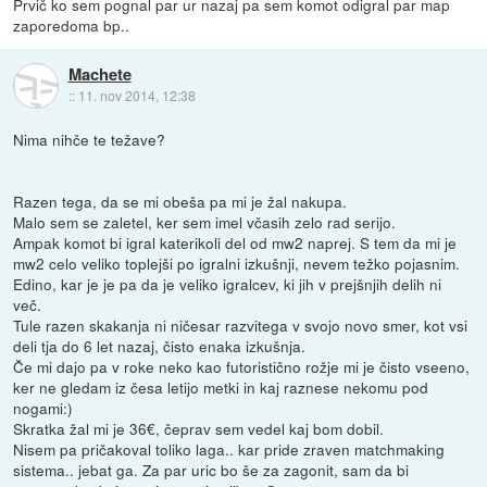
Prvič ko sem pognal par ur nazaj pa sem komot odigral par map
zaporedoma bp..
Machete
::
11. nov 2014, 12:38
Nima nihče te težave?
Razen tega, da se mi obeša pa mi je žal nakupa.
Malo sem se zaletel, ker sem imel včasih zelo rad serijo.
Ampak komot bi igral katerikoli del od mw2 naprej. S tem da mi je
mw2 celo veliko toplejši po igralni izkušnji, nevem težko pojasnim.
Edino, kar je je pa da je veliko igralcev, ki jih v prejšnjih delih ni
več.
Tule razen skakanja ni ničesar razvitega v svojo novo smer, kot vsi
deli tja do 6 let nazaj, čisto enaka izkušnja.
Če mi dajo pa v roke neko kao futoristično rožje mi je čisto vseeno,
ker ne gledam iz česa letijo metki in kaj raznese nekomu pod
nogami:)
Skratka žal mi je 36€, čeprav sem vedel kaj bom dobil.
Nisem pa pričakoval toliko laga.. kar pride zraven matchmaking
sistema.. jebat ga. Za par uric bo še za zagonit, sam da bi