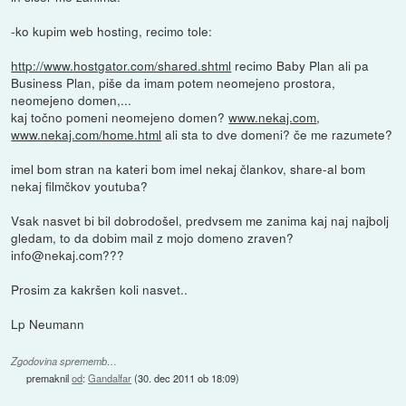
-ko kupim web hosting, recimo tole:
http://www.hostgator.com/shared.shtml
recimo Baby Plan ali pa
Business Plan, piše da imam potem neomejeno prostora,
neomejeno domen,...
kaj točno pomeni neomejeno domen?
www.nekaj.com
,
www.nekaj.com/home.html
ali sta to dve domeni? če me razumete?
imel bom stran na kateri bom imel nekaj člankov, share-al bom
nekaj filmčkov youtuba?
Vsak nasvet bi bil dobrodošel, predvsem me zanima kaj naj najbolj
gledam, to da dobim mail z mojo domeno zraven?
info@nekaj.com???
Prosim za kakršen koli nasvet..
Lp Neumann
Zgodovina sprememb…
premaknil
od
:
Gandalfar
(
30. dec 2011 ob 18:09
)