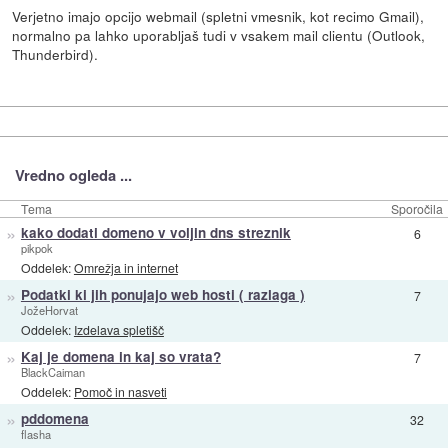
Verjetno imajo opcijo webmail (spletni vmesnik, kot recimo Gmail),
normalno pa lahko uporabljaš tudi v vsakem mail clientu (Outlook,
Thunderbird).
Vredno ogleda ...
Tema
Sporočila
»
kako dodati domeno v voljin dns streznik
6
pikpok
Oddelek:
Omrežja in internet
»
Podatki ki jih ponujajo web hosti ( razlaga )
7
JožeHorvat
Oddelek:
Izdelava spletišč
»
Kaj je domena in kaj so vrata?
7
BlackCaiman
Oddelek:
Pomoč in nasveti
»
pddomena
32
flasha