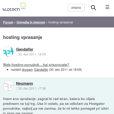
☰
Forum
»
Omrežja in internet
»
hosting vprasanje
hosting vprasanje
Gandalfar
::
30. dec 2011, 18:09
Web-hosting ponudnik....kaj priporocate?
razdelil
drugam
:
Gandalfar
(
30. dec 2011 ob 18:09
)
Neumann
::
30. dec 2011, 17:36
Imam eno vprašanje..zagnal bi rad stran, katera bo ciljala
predvsem na tuji trg..Usa in ostalo, pa se odločam za Hostgator
ponudnika, najbolj pa me zanima, če bi mi lahko pomagali pri izbiri
in sicer me zanima: