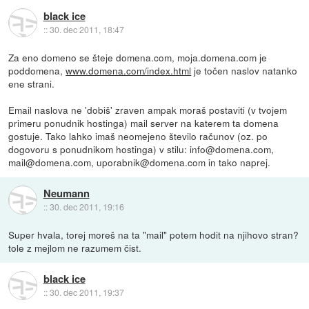
black ice
::
30. dec 2011, 18:47
Za eno domeno se šteje domena.com, moja.domena.com je
poddomena,
www.domena.com/index.html
je točen naslov natanko
ene strani.
Email naslova ne 'dobiš' zraven ampak moraš postaviti (v tvojem
primeru ponudnik hostinga) mail server na katerem ta domena
gostuje. Tako lahko imaš neomejeno število računov (oz. po
dogovoru s ponudnikom hostinga) v stilu: info@domena.com,
mail@domena.com, uporabnik@domena.com in tako naprej.
Neumann
::
30. dec 2011, 19:16
Super hvala, torej moreš na ta "mail" potem hodit na njihovo stran?
tole z mejlom ne razumem čist.
black ice
::
30. dec 2011, 19:37