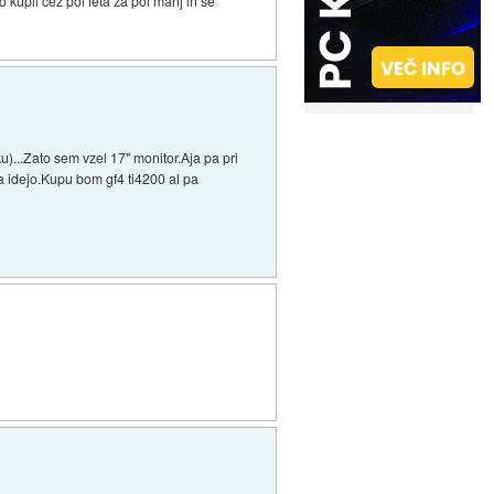
o kupil čez pol leta za pol manj in se
u)...Zato sem vzel 17" monitor.Aja pa pri
 idejo.Kupu bom gf4 ti4200 al pa