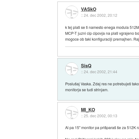
VASkO
::
24. dec 2002, 20:12
k tej plati se ti namesto enega modula 512
MCP-T juzni cip cipovja na plati vgrajeno b
mogoce ob taki konfiguraciji premajhen. Ra
SisQ
::
24. dec 2002, 21:44
Poslušaj Vaska. Zdaj res ne potrebuješ tako
monitorja se tudi strinjam.
MI_KO
::
25. dec 2002, 00:13
Al pa 15" monitor pa prišparaš še za 512K r