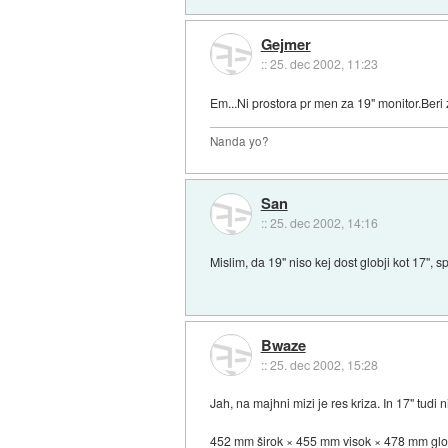
Gejmer
::
25. dec 2002, 11:23
Em...Ni prostora pr men za 19" monitor.Beri z
Nanda yo?
San
::
25. dec 2002, 14:16
Mislim, da 19'' niso kej dost globji kot 17''
Bwaze
::
25. dec 2002, 15:28
Jah, na majhni mizi je res kriza. In 17" tudi 
452 mm širok × 455 mm visok × 478 mm glob