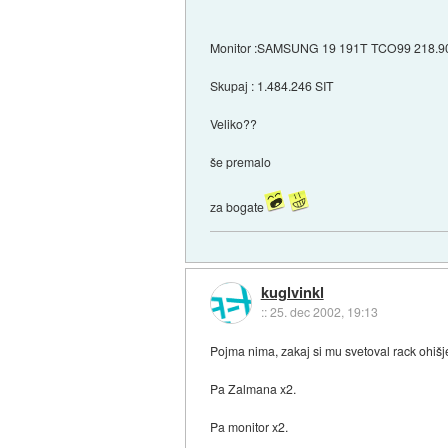
Monitor :SAMSUNG 19 191T TCO99 218.9
Skupaj : 1.484.246 SIT
Veliko??
še premalo
za bogate
kuglvinkl
::
25. dec 2002, 19:13
Pojma nima, zakaj si mu svetoval rack ohišj
Pa Zalmana x2.
Pa monitor x2.