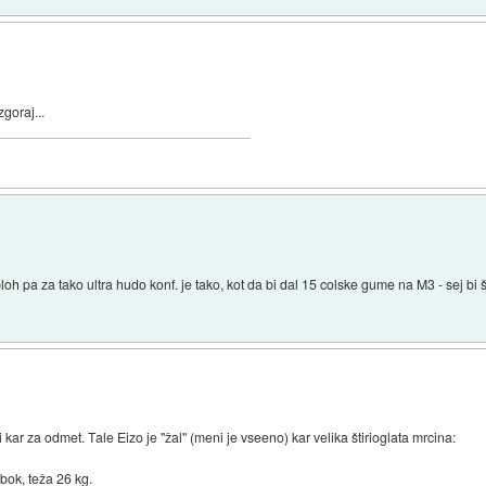
goraj...
, sploh pa za tako ultra hudo konf. je tako, kot da bi dal 15 colske gume na M3 - sej b
ni kar za odmet. Tale Eizo je "žal" (meni je vseeno) kar velika štirioglata mrcina:
ok, teža 26 kg.