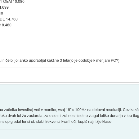
.1 OEM 10.080
4.699
40
DE 14.760
18.480
a in če bi jo lahko uporabljal kakšne 3 leta(to je obdobje k menjam PC?)
a začetku investiraj več v monitor, vsaj 19" s 100Hz na delovni resoluciji. Čez ka
 roku dveh let že zastarela, zato se mi zdi nesmiselno vlagat toliko denarja v top-fl
top gledal ter si ob slabi frekvenci kvaril oči, kupiš najnižje klase.