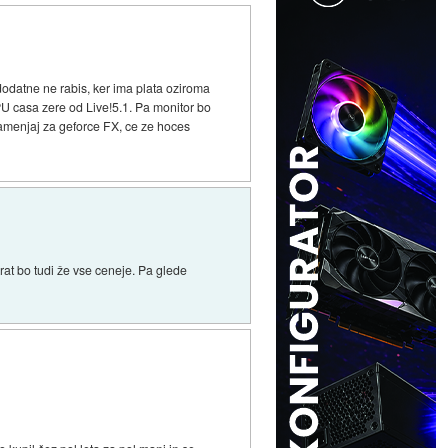
odatne ne rabis, ker ima plata oziroma
CPU casa zere od Live!5.1. Pa monitor bo
zamenjaj za geforce FX, ce ze hoces
rat bo tudi že vse ceneje. Pa glede