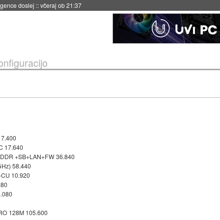
 umetne inteligence
::
včeraj ob 21:23
onfiguracijo
17.400
C 17.640
 DDR +SB+LAN+FW 36.840
Hz) 58.440
-CU 10.920
480
5.080
PRO 128M 105.600