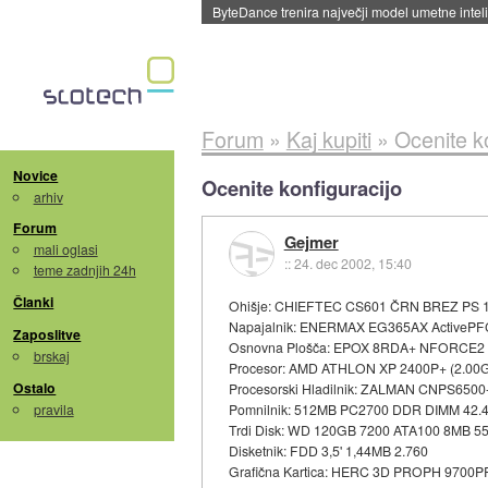
Spletne strani začele streči oglase za agente
Forum
»
Kaj kupiti
»
Ocenite k
Novice
Ocenite konfiguracijo
arhiv
Forum
Gejmer
mali oglasi
::
24. dec 2002, 15:40
teme zadnjih 24h
Članki
Ohišje: CHIEFTEC CS601 ČRN BREZ PS 
Napajalnik: ENERMAX EG365AX ActivePF
Zaposlitve
Osnovna Plošča: EPOX 8RDA+ NFORCE2
brskaj
Procesor: AMD ATHLON XP 2400P+ (2.00G
Ostalo
Procesorski Hladilnik: ZALMAN CNPS6500
pravila
Pomnilnik: 512MB PC2700 DDR DIMM 42.
Trdi Disk: WD 120GB 7200 ATA100 8MB 5
Disketnik: FDD 3,5' 1,44MB 2.760
Grafična Kartica: HERC 3D PROPH 9700