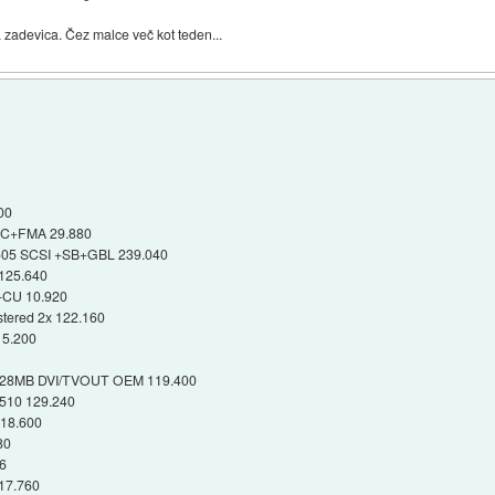
 zadevica. Čez malce več kot teden...
00
FC+FMA 29.880
05 SCSI +SB+GBL 239.040
125.640
0-CU 10.920
tered 2x 122.160
15.200
 128MB DVI/TVOUT OEM 119.400
510 129.240
 18.600
80
6
17.760