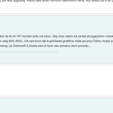
z pol leta upgradaj. Rabiš take stvari trenutno definitivno nena, tvoj sosed pa si bo j
o če bi mi 19" monitor pršu na mizo...Saj mizo rabim tut za kej druzga(živim v blok
 zdaj 800×600)...Ok ram bom tak kupilGlede grafične mate pa prov.Točno hvala za
amenju za GeforceFX.Hvala vam.K bom vse zamenu bom povedu...