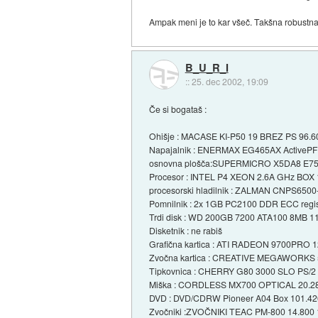
Ampak meni je to kar všeč. Takšna robustna
B_U_R_I
::
25. dec 2002, 19:09
Če si bogataš :
Ohišje : MACASE KI-P50 19 BREZ PS 96.6
Napajalnik : ENERMAX EG465AX ActiveP
osnovna plošča:SUPERMICRO X5DA8 E75
Procesor : INTEL P4 XEON 2.6A GHz BOX 
procesorski hladilnik : ZALMAN CNPS650
Pomnilnik : 2x 1GB PC2100 DDR ECC regis
Trdi disk : WD 200GB 7200 ATA100 8MB 1
Disketnik : ne rabiš
Grafična kartica : ATI RADEON 9700PRO
Zvočna kartica : CREATIVE MEGAWORKS 
Tipkovnica : CHERRY G80 3000 SLO PS/2
Miška : CORDLESS MX700 OPTICAL 20.2
DVD : DVD/CDRW Pioneer A04 Box 101.42
Zvočniki :ZVOČNIKI TEAC PM-800 14.800 