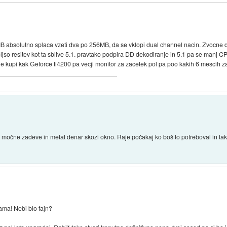
MB absolutno splaca vzeti dva po 256MB, da se vklopi dual channel nacin. Zvocne d
oljso resitev kot ta sblive 5.1. pravtako podpira DD dekodiranje in 5.1 pa se manj 
je kupi kak Geforce ti4200 pa vecji monitor za zacetek pol pa poo kakih 6 mescih 
 močne zadeve in metat denar skozi okno. Raje počakaj ko boš to potreboval in tak
ama! Nebi blo fajn?