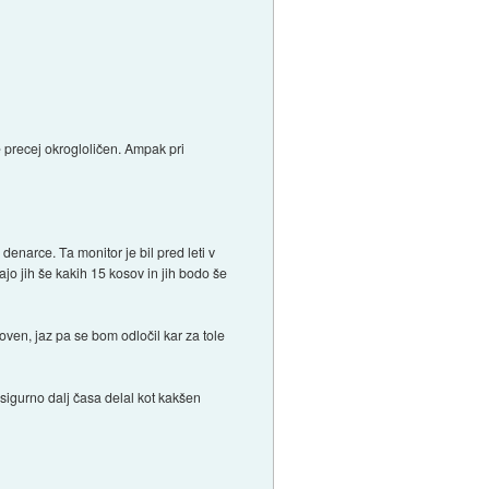
še precej okrogloličen. Ampak pri
denarce. Ta monitor je bil pred leti v
o jih še kakih 15 kosov in jih bodo še
oven, jaz pa se bom odločil kar za tole
sigurno dalj časa delal kot kakšen