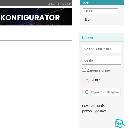
Išči:
Zadnje novice
Prijava
Zapomni si me
nov uporabnik
pozabili geslo?