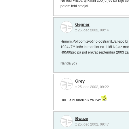
Ne res! Prišparaj kakih 200 jurjev pa raje če
potem tebi smejal.
Gejmer
::
25. dec 2002, 09:14
Hmmm.Pol bom zvočno odstranil.Ja lepo bi bl
1024×7** teče ta monitor na 116Hz(Jaz mam
R9500pro pa pol enkrat septembra 2003 z
Nanda yo?
Grey
::
25. dec 2002, 09:22
Hm... a ni hladilnik za P4?
Bwaze
::
25. dec 2002, 09:47