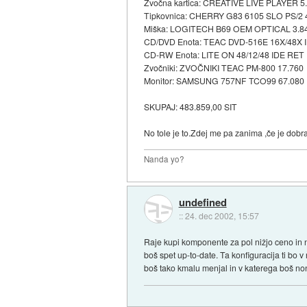
Zvočna kartica: CREATIVE LIVE PLAYER 5
Tipkovnica: CHERRY G83 6105 SLO PS/2 
Miška: LOGITECH B69 OEM OPTICAL 3.8
CD/DVD Enota: TEAC DVD-516E 16X/48X I
CD-RW Enota: LITE ON 48/12/48 IDE RET 
Zvočniki: ZVOČNIKI TEAC PM-800 17.760
Monitor: SAMSUNG 757NF TCO99 67.080
SKUPAJ: 483.859,00 SIT
No tole je to.Zdej me pa zanima ,če je dobr
Nanda yo?
undefined
::
24. dec 2002, 15:57
Raje kupi komponente za pol nižjo ceno in n
boš spet up-to-date. Ta konfiguracija ti bo v
boš tako kmalu menjal in v katerega boš non-s