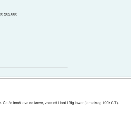
00 262.680
e. Če že imaš love do krove, vzameš LianLi Big tower (tam okrog 100k SIT).