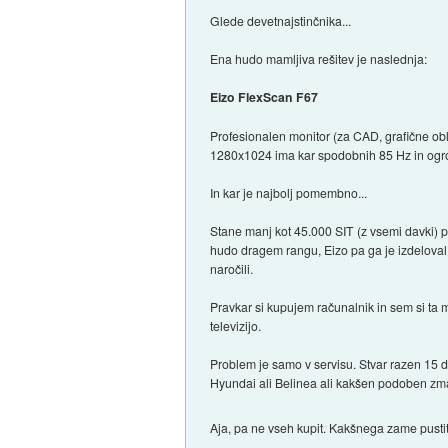
Glede devetnajstinčnika...
Ena hudo mamljiva rešitev je naslednja:
Eizo FlexScan F67
Profesionalen monitor (za CAD, grafične oblik
1280x1024 ima kar spodobnih 85 Hz in ogrom
In kar je najbolj pomembno...
Stane manj kot 45.000 SIT (z vsemi davki) p
hudo dragem rangu, Eizo pa ga je izdeloval
naročili.
Pravkar si kupujem računalnik in sem si ta m
televizijo.
Problem je samo v servisu. Stvar razen 15 d
Hyundai ali Belinea ali kakšen podoben zmaz
Aja, pa ne vseh kupit. Kakšnega zame pusti