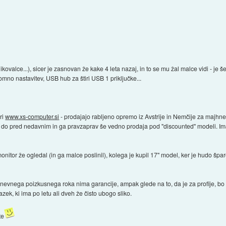
ovalce...), sicer je zasnovan že kake 4 leta nazaj, in to se mu žal malce vidi - je 
no nastavitev, USB hub za štiri USB 1 priključke...
ri
www.xs-computer.si
- prodajajo rabljeno opremo iz Avstrije in Nemčije za majhne 
 do pred nedavnim in ga pravzaprav še vedno prodaja pod "discounted" modeli. Imaj
onitor že ogledal (in ga malce poslinil), kolega je kupil 17" model, ker je hudo špar
nevnega poizkusnega roka nima garancije, ampak glede na to, da je za profije, bo 
ek, ki ima po letu ali dveh že čisto ubogo sliko.
te