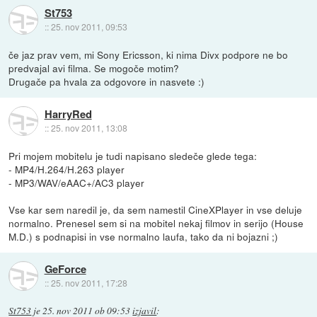
St753
::
25. nov 2011, 09:53
če jaz prav vem, mi Sony Ericsson, ki nima Divx podpore ne bo
predvajal avi filma. Se mogoče motim?
Drugače pa hvala za odgovore in nasvete :)
HarryRed
::
25. nov 2011, 13:08
Pri mojem mobitelu je tudi napisano sledeče glede tega:
- MP4/H.264/H.263 player
- MP3/WAV/eAAC+/AC3 player
Vse kar sem naredil je, da sem namestil CineXPlayer in vse deluje
normalno. Prenesel sem si na mobitel nekaj filmov in serijo (House
M.D.) s podnapisi in vse normalno laufa, tako da ni bojazni ;)
GeForce
::
25. nov 2011, 17:28
St753
je
25. nov 2011 ob 09:53
izjavil
: