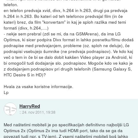
telefon.
en telefon predvaja xvid, divx, h.264 in h.263, drugi pa predvaja
h.264 in h.263. Bo kateri od teh telefonov predvajal film (in če
kateri) brez, da film "konvertam" in kaj je sploh razlika med temi
formati (divx, h.264,....)
- nekje sem prebral (zdi se mi, da na GSMArena), da ima LG
Optimus, ki sicer podpira Divx format in lahko posnetku/filmu dodaš
podnapise med predvajanjem, probleme (oz. sploh ne deluje), če
podnapisi vsebujejo šumnike (ne predvaja podnapisov). Ve kdo kaj
več o tem in če bi se dalo dobit kakšen Video player za Android, ki
bi omogočil tudi dodajanje slo. podnapisov. Mogoče kdo ve kako je
z dodajanjem podnapisov pri drugih telefonih (Samsung Galaxy S,
HTC Desire S in HD)?
Hvala za vsake koristne informacije.
Lp
HarryRed
::
24. nov 2011, 19:38
Med naštetimi mobiteli je po specifikacijah definitivno najboljši LG
Optimus 2x (Optimus 2x ima tudi HDMI port, tako da se ga da
povezati tudi npr. s TV-jem). Z vsemi naštetimi mobiteli boš lahko