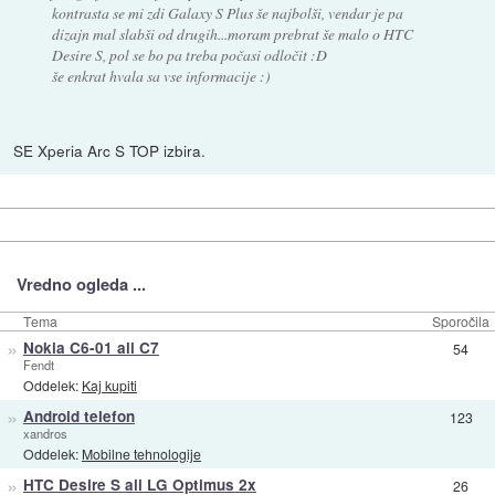
kontrasta se mi zdi Galaxy S Plus še najbolši, vendar je pa
dizajn mal slabši od drugih...moram prebrat še malo o HTC
Desire S, pol se bo pa treba počasi odločit :D
še enkrat hvala sa vse informacije :)
SE Xperia Arc S TOP izbira.
Vredno ogleda ...
Tema
Sporočila
»
Nokia C6-01 ali C7
54
Fendt
Oddelek:
Kaj kupiti
»
Android telefon
123
xandros
Oddelek:
Mobilne tehnologije
»
HTC Desire S ali LG Optimus 2x
26