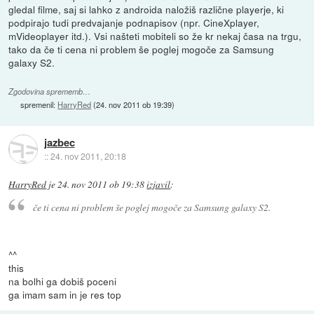
gledal filme, saj si lahko z androida naložiš različne playerje, ki
podpirajo tudi predvajanje podnapisov (npr. CineXplayer,
mVideoplayer itd.). Vsi našteti mobiteli so že kr nekaj časa na trgu,
tako da če ti cena ni problem še poglej mogoče za Samsung
galaxy S2.
Zgodovina sprememb…
spremenil:
HarryRed
(
24. nov 2011 ob 19:39
)
jazbec
::
24. nov 2011, 20:18
HarryRed
je
24. nov 2011 ob 19:38
izjavil
:
če ti cena ni problem še poglej mogoče za Samsung galaxy S2.
^^
this
na bolhi ga dobiš poceni
ga imam sam in je res top