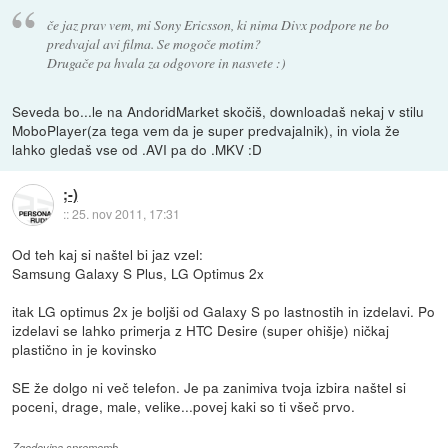
če jaz prav vem, mi Sony Ericsson, ki nima Divx podpore ne bo
predvajal avi filma. Se mogoče motim?
Drugače pa hvala za odgovore in nasvete :)
Seveda bo...le na AndoridMarket skočiš, downloadaš nekaj v stilu
MoboPlayer(za tega vem da je super predvajalnik), in viola že
lahko gledaš vse od .AVI pa do .MKV :D
;-)
::
25. nov 2011, 17:31
Od teh kaj si naštel bi jaz vzel:
Samsung Galaxy S Plus, LG Optimus 2x
itak LG optimus 2x je boljši od Galaxy S po lastnostih in izdelavi. Po
izdelavi se lahko primerja z HTC Desire (super ohišje) ničkaj
plastično in je kovinsko
SE že dolgo ni več telefon. Je pa zanimiva tvoja izbira naštel si
poceni, drage, male, velike...povej kaki so ti všeč prvo.
Zgodovina sprememb…