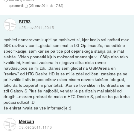
spremenil:
;-)
(
25. nov 2011 ob 17:32
)
St753
::
25. nov 2011, 20:15
mobitel nameravam kupiti na mobisvet.si, kjer imajo vsi našteti max.
50€ razlike v ceni...gledal sem mal ta LG Optimus 2x, res odlične
specifikacije, sam kar se pa tiče pol dejanskega stanja pa je mal
slabše. Video posnetki kljub možnosti snemanja v 1080p niso tako
kvalitetni, kontrast zaslona in njegova slika nista ravno
navdušujoče se mi zdi...danes sem gledal na GSMArena en
"review" od HTC Desire HD in se mi je zdel odličen, zatakne pa se
pri kvaliteti slik in posnetkov (sicer nisem nevem kakšen fotograf,
tako da fotoaparat ni prioriteta)...Kar se tiče slike in kontrasta se mi
zdi Galaxy S Plus še najbolši, vendar je pa dizajn mal slabši od
drugih...moram prebrat še malo o HTC Desire S, pol se bo pa treba
počasi odločit :D
še enkrat hvala sa vse informacije :)
Mercan
::
8. dec 2011, 11:46