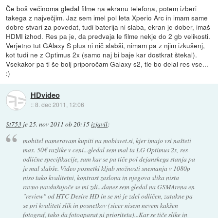
Če boš večinoma gledal filme na ekranu telefona, potem izberi
takega z največjim. Jaz sem imel pol leta Xperio Arc in imam same
dobre stvari za povedat, tudi baterija ni slaba, ekran je dober, imaš
HDMI izhod. Res pa je, da predvaja le filme nekje do 2 gb velikosti.
Verjetno tut GAlaxy S plus ni nič slabši, nimam pa z njim izkušenj,
kot tudi ne z Optimus 2x (samo naj bi baje kar dostkrat štekal).
Vsekakor pa ti še bolj priporočam Galaxy s2, tle bo delal res vse...
:)
HDvideo
::
8. dec 2011, 12:06
St753
je
25. nov 2011 ob 20:15
izjavil
:
mobitel nameravam kupiti na mobisvet.si, kjer imajo vsi našteti
max. 50€ razlike v ceni...gledal sem mal ta LG Optimus 2x, res
odlične specifikacije, sam kar se pa tiče pol dejanskega stanja pa
je mal slabše. Video posnetki kljub možnosti snemanja v 1080p
niso tako kvalitetni, kontrast zaslona in njegova slika nista
ravno navdušujoče se mi zdi...danes sem gledal na GSMArena en
"review" od HTC Desire HD in se mi je zdel odličen, zatakne pa
se pri kvaliteti slik in posnetkov (sicer nisem nevem kakšen
fotograf, tako da fotoaparat ni prioriteta)...Kar se tiče slike in