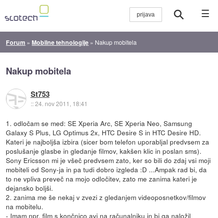
☰
Forum
»
Mobilne tehnologije
»
Nakup mobitela
Nakup mobitela
St753
::
24. nov 2011, 18:41
1. odločam se med: SE Xperia Arc, SE Xperia Neo, Samsung
Galaxy S Plus, LG Optimus 2x, HTC Desire S in HTC Desire HD.
Kateri je najboljša izbira (sicer bom telefon uporabljal predvsem za
poslušanje glasbe in gledanje filmov, kakšen klic in poslan sms).
Sony Ericsson mi je všeč predvsem zato, ker so bili do zdaj vsi moji
mobiteli od Sony-ja in pa tudi dobro izgleda :D ...Ampak rad bi, da
to ne vpliva preveč na mojo odločitev, zato me zanima kateri je
dejansko boljši.
2. zanima me še nekaj v zvezi z gledanjem videoposnetkov/filmov
na mobitelu.
- Imam npr. film s končnico avi na računalniku in bi ga naložil