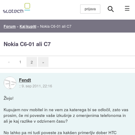
☰
Forum
»
Kaj kupiti
»
Nokia C6-01 ali C7
Nokia C6-01 ali C7
«
1
2
»
Fendt
::
9. sep 2011, 22:16
Živjo!
Kupujem nov mobitel in ne vem za katerega bi se odločil, zato vas
prosim, če mi poveste vaše izkušnje z omenjenima telefonoma in
ali je kaj razlike v odzivnem času?
No lahko pa mi tudi poveste za kakšen primerljiv dober HTC