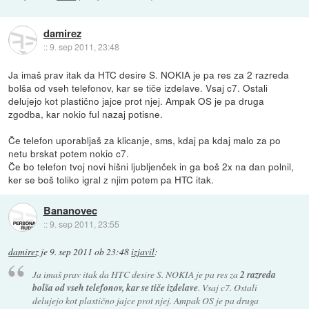
damirez
::
9. sep 2011, 23:48
Ja imaš prav itak da HTC desire S. NOKIA je pa res za 2 razreda
bolša od vseh telefonov, kar se tiče izdelave. Vsaj c7. Ostali
delujejo kot plastično jajce prot njej. Ampak OS je pa druga
zgodba, kar nokio ful nazaj potisne.
Če telefon uporabljaš za klicanje, sms, kdaj pa kdaj malo za po
netu brskat potem nokio c7.
Če bo telefon tvoj novi hišni ljubljenček in ga boš 2x na dan polnil,
ker se boš toliko igral z njim potem pa HTC itak.
Bananovec
::
9. sep 2011, 23:55
damirez
je
9. sep 2011 ob 23:48
izjavil
:
Ja imaš prav itak da HTC desire S. NOKIA je pa res za
2 razreda
bolša od vseh telefonov, kar se tiče izdelave
. Vsaj c7. Ostali
delujejo kot plastično jajce prot njej. Ampak OS je pa druga