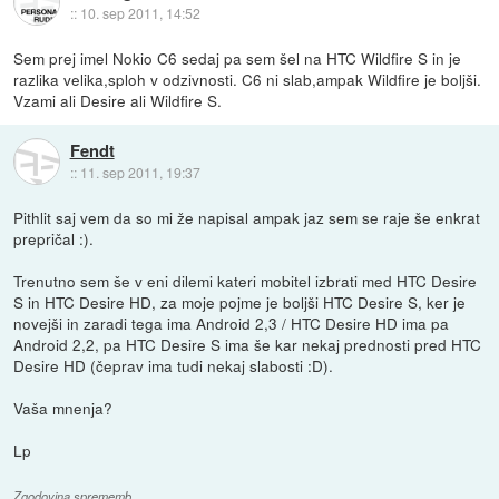
::
10. sep 2011, 14:52
Sem prej imel Nokio C6 sedaj pa sem šel na HTC Wildfire S in je
razlika velika,sploh v odzivnosti. C6 ni slab,ampak Wildfire je boljši.
Vzami ali Desire ali Wildfire S.
Fendt
::
11. sep 2011, 19:37
Pithlit saj vem da so mi že napisal ampak jaz sem se raje še enkrat
prepričal :).
Trenutno sem še v eni dilemi kateri mobitel izbrati med HTC Desire
S in HTC Desire HD, za moje pojme je boljši HTC Desire S, ker je
novejši in zaradi tega ima Android 2,3 / HTC Desire HD ima pa
Android 2,2, pa HTC Desire S ima še kar nekaj prednosti pred HTC
Desire HD (čeprav ima tudi nekaj slabosti :D).
Vaša mnenja?
Lp
Zgodovina sprememb…