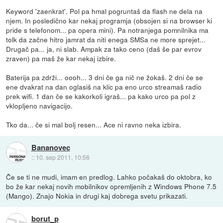
Keyword 'zaenkrat'. Pol pa hmal pogruntaš da flash ne dela na
njem. In posledično kar nekaj programja (obsojen si na browser ki
pride s telefonom... pa opera mini). Pa notranjega pomnilnika ma
tolk da začne hitro jamrat da niti enega SMSa ne more sprejet...
Drugač pa... ja, ni slab. Ampak za tako ceno (daš še par evrov
zraven) pa maš že kar nekaj izbire.
Baterija pa zdrži... oooh... 3 dni če ga nič ne žokaš. 2 dni če se
ene dvakrat na dan oglasiš na klic pa eno urco streamaš radio
prek wifi. 1 dan če se kakorkoli igraš... pa kako urco pa pol z
vklopljeno navigacijo.
Tko da... če si mal bolj resen... Ace ni ravno neka izbira.
Bananovec
::
10. sep 2011, 10:56
Če se ti ne mudi, imam en predlog. Lahko počakaš do oktobra, ko
bo že kar nekaj novih mobilnikov opremljenih z Windows Phone 7.5
(Mango). Znajo Nokia in drugi kaj dobrega svetu prikazati.
borut_p