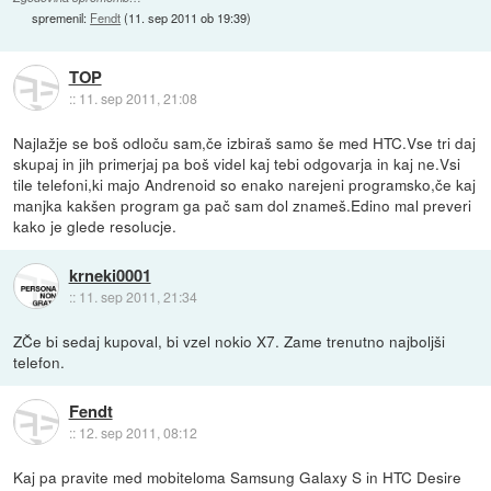
spremenil:
Fendt
(
11. sep 2011 ob 19:39
)
TOP
::
11. sep 2011, 21:08
Najlažje se boš odloču sam,če izbiraš samo še med HTC.Vse tri daj
skupaj in jih primerjaj pa boš videl kaj tebi odgovarja in kaj ne.Vsi
tile telefoni,ki majo Andrenoid so enako narejeni programsko,če kaj
manjka kakšen program ga pač sam dol znameš.Edino mal preveri
kako je glede resolucje.
krneki0001
::
11. sep 2011, 21:34
ZČe bi sedaj kupoval, bi vzel nokio X7. Zame trenutno najboljši
telefon.
Fendt
::
12. sep 2011, 08:12
Kaj pa pravite med mobiteloma Samsung Galaxy S in HTC Desire