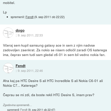
mobitel.
Lp
spremenil:
Fendt
(
9. sep 2011 ob 22:22
)
dogo
::
9. sep 2011, 22:33
Včeraj sem kupil samsung galaxy ace in sem z njim nadvse
zadovoljen zaenkrat. Za nokio se nisem odločil zaradi OS katerega
ima, čeprav sem tudi sam gledal c6-01 in sem bil vedno nokia fan.
Fendt
::
9. sep 2011, 22:46
Aha kaj pa HTC Desire S ali HTC Incredible S ali Nokia C6-01 ali
Nokia C7... Katerega?
Čeprau se mi zdi, da boste rekli HTC Desire S, imam prav?
Zgodovina sprememb…
spremenil:
Fendt
(
9. sep 2011 ob 22:47
)