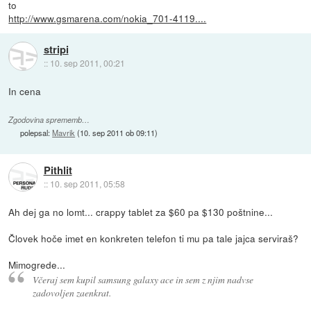
to
http://www.gsmarena.com/nokia_701-4119....
stripi
::
10. sep 2011, 00:21
In cena
Zgodovina sprememb…
polepsal:
Mavrik
(
10. sep 2011 ob 09:11
)
Pithlit
::
10. sep 2011, 05:58
Ah dej ga no lomt... crappy tablet za $60 pa $130 poštnine...
Človek hoče imet en konkreten telefon ti mu pa tale jajca serviraš?
Mimogrede...
Včeraj sem kupil samsung galaxy ace in sem z njim nadvse
zadovoljen zaenkrat.