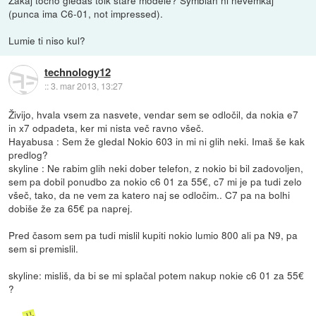
(punca ima C6-01, not impressed).
Lumie ti niso kul?
technology12
::
3. mar 2013, 13:27
Živijo, hvala vsem za nasvete, vendar sem se odločil, da nokia e7
in x7 odpadeta, ker mi nista več ravno všeč.
Hayabusa : Sem že gledal Nokio 603 in mi ni glih neki. Imaš še kak
predlog?
skyline : Ne rabim glih neki dober telefon, z nokio bi bil zadovoljen,
sem pa dobil ponudbo za nokio c6 01 za 55€, c7 mi je pa tudi zelo
všeč, tako, da ne vem za katero naj se odločim.. C7 pa na bolhi
dobiše že za 65€ pa naprej.
Pred časom sem pa tudi mislil kupiti nokio lumio 800 ali pa N9, pa
sem si premislil.
skyline: misliš, da bi se mi splačal potem nakup nokie c6 01 za 55€
?