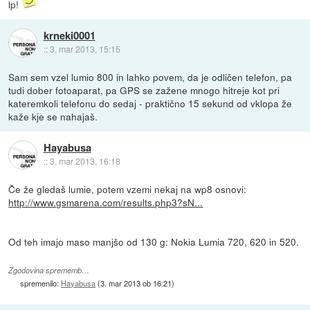
lp!
krneki0001
::
3. mar 2013, 15:15
Sam sem vzel lumio 800 in lahko povem, da je odličen telefon, pa
tudi dober fotoaparat, pa GPS se zažene mnogo hitreje kot pri
kateremkoli telefonu do sedaj - praktično 15 sekund od vklopa že
kaže kje se nahajaš.
Hayabusa
::
3. mar 2013, 16:18
Če že gledaš lumie, potem vzemi nekaj na wp8 osnovi:
http://www.gsmarena.com/results.php3?sN...
Od teh imajo maso manjšo od 130 g: Nokia Lumia 720, 620 in 520.
Zgodovina sprememb…
spremenilo:
Hayabusa
(
3. mar 2013 ob 16:21
)