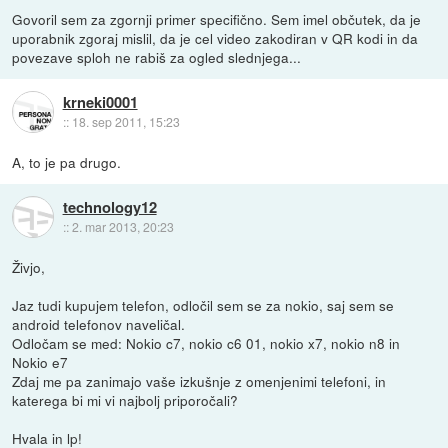
Govoril sem za zgornji primer specifično. Sem imel občutek, da je
uporabnik zgoraj mislil, da je cel video zakodiran v QR kodi in da
povezave sploh ne rabiš za ogled slednjega...
krneki0001
::
18. sep 2011, 15:23
A, to je pa drugo.
technology12
::
2. mar 2013, 20:23
Živjo,
Jaz tudi kupujem telefon, odločil sem se za nokio, saj sem se
android telefonov naveličal.
Odločam se med: Nokio c7, nokio c6 01, nokio x7, nokio n8 in
Nokio e7
Zdaj me pa zanimajo vaše izkušnje z omenjenimi telefoni, in
katerega bi mi vi najbolj priporočali?
Hvala in lp!