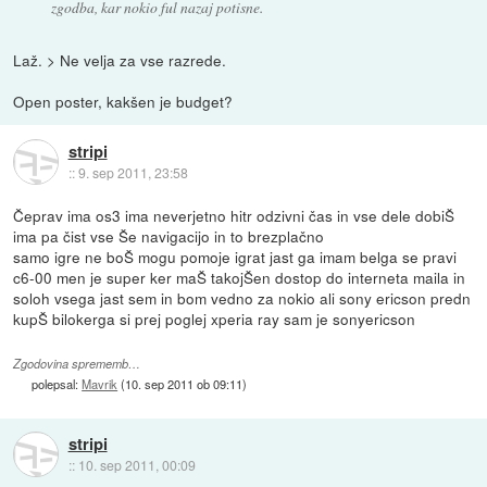
zgodba, kar nokio ful nazaj potisne.
Laž. > Ne velja za vse razrede.
Open poster, kakšen je budget?
stripi
::
9. sep 2011, 23:58
Čeprav ima os3 ima neverjetno hitr odzivni čas in vse dele dobiŠ
ima pa čist vse Še navigacijo in to brezplačno
samo igre ne boŠ mogu pomoje igrat jast ga imam belga se pravi
c6-00 men je super ker maŠ takojŠen dostop do interneta maila in
soloh vsega jast sem in bom vedno za nokio ali sony ericson predn
kupŠ bilokerga si prej poglej xperia ray sam je sonyericson
Zgodovina sprememb…
polepsal:
Mavrik
(
10. sep 2011 ob 09:11
)
stripi
::
10. sep 2011, 00:09