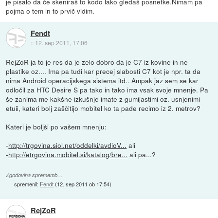
je pisalo da če skeniraš to kodo lako gledaš posnetke.Nimam pa
pojma o tem in to prvič vidim.
Fendt
::
12. sep 2011, 17:06
RejZoR ja to je res da je zelo dobro da je C7 iz kovine in ne
plastike oz.... Ima pa tudi kar precej slabosti C7 kot je npr. ta da
nima Android operacijskega sistema itd.. Ampak jaz sem se kar
odločil za HTC Desire S pa tako in tako ima vsak svoje mnenje. Pa
še zanima me kakšne izkušnje imate z gumijastimi oz. usnjenimi
etuii, kateri bolj zaščitijo mobitel ko ta pade recimo iz 2. metrov?
Kateri je boljši po vašem mnenju:
-
http://trgovina.siol.net/oddelki/avdioV...
ali
-
http://etrgovina.mobitel.si/katalog/bre...
ali pa...?
Zgodovina sprememb…
spremenil:
Fendt
(
12. sep 2011 ob 17:54
)
RejZoR