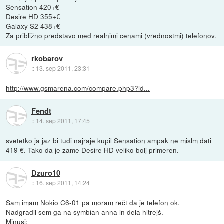
Sensation 420+€
Desire HD 355+€
Galaxy S2 438+€
Za približno predstavo med realnimi cenami (vrednostmi) telefonov.
rkobarov
::
13. sep 2011, 23:31
http://www.gsmarena.com/compare.php3?id...
Fendt
::
14. sep 2011, 17:45
svetetko ja jaz bi tudi najraje kupil Sensation ampak ne mislm dati
419 €. Tako da je zame Desire HD veliko bolj primeren.
Dzuro10
::
16. sep 2011, 14:24
Sam imam Nokio C6-01 pa moram rečt da je telefon ok.
Nadgradil sem ga na symbian anna in dela hitrejš.
Minusi: