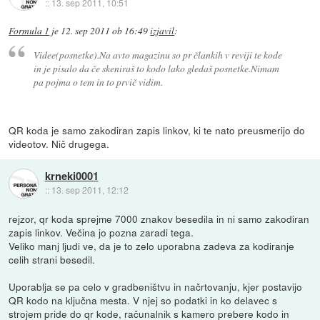
::
13. sep 2011, 10:51
Formula 1
je
12. sep 2011 ob 16:49
izjavil
:
Videe(posnetke).Na avto magazinu so pr člankih v reviji te kode
in je pisalo da če skeniraš to kodo lako gledaš posnetke.Nimam
pa pojma o tem in to prvič vidim.
QR koda je samo zakodiran zapis linkov, ki te nato preusmerijo do
videotov. Nič drugega.
krneki0001
::
13. sep 2011, 12:12
rejzor, qr koda sprejme 7000 znakov besedila in ni samo zakodiran
zapis linkov. Večina jo pozna zaradi tega.
Veliko manj ljudi ve, da je to zelo uporabna zadeva za kodiranje
celih strani besedil.
Uporablja se pa celo v gradbeništvu in načrtovanju, kjer postavijo
QR kodo na ključna mesta. V njej so podatki in ko delavec s
strojem pride do qr kode, računalnik s kamero prebere kodo in