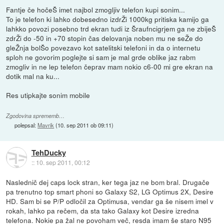
Fantje če hočeŠ imet najbol zmogljiv telefon kupi sonim...
To je telefon ki lahko dobesedno izdrŽi 1000kg pritiska kamijo ga
lahkko povozi posebno trd ekran tudi iz Šraufncigrjem ga ne zbijeŠ
zdrŽi do -50 in +70 stopin čas delovanja noben mu ne seŽe do
gleŽnja bolŠo povezavo kot satelitski telefoni in da o internetu
sploh ne govorim poglejte si sam je mal grde oblike jaz rabm
zmogliv in ne lep telefon čeprav mam nokio c6-00 mi gre ekran na
dotik mal na ku...
Res utipkajte sonim mobile
Zgodovina sprememb…
polepsal:
Mavrik
(
10. sep 2011 ob 09:11
)
TehDucky
::
10. sep 2011, 00:12
Naslednič dej caps lock stran, ker tega jaz ne bom bral. Drugače
pa trenutno top smart phoni so Galaxy S2, LG Optimus 2X, Desire
HD. Sam bi se P/P odločil za Optimusa, vendar ga še nisem imel v
rokah, lahko pa rečem, da sta tako Galaxy kot Desire izredna
telefona. Nokie pa žal ne povoham več, resda imam še staro N95