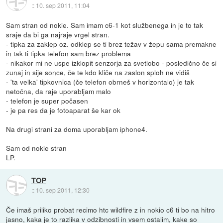
::
10. sep 2011, 11:04
Sam stran od nokie. Sam imam c6-1 kot službenega in je to tak
sraje da bi ga najraje vrgel stran.
- tipka za zaklep oz. odklep se ti brez težav v žepu sama premakne
in tak ti tipka telefon sam brez problema
- nikakor mi ne uspe izklopit senzorja za svetlobo - posledično če si
zunaj in sije sonce, če te kdo kliče na zaslon sploh ne vidiš
- 'ta velka' tipkovnica (če telefon obrneš v horizontalo) je tak
netočna, da raje uporabljam malo
- telefon je super počasen
- je pa res da je fotoaparat še kar ok
Na drugi strani za doma uporabljam iphone4.
Sam od nokie stran
LP.
TOP
::
10. sep 2011, 12:30
Če imaš priliko probat recimo htc wildfire z in nokio c6 ti bo na hitro
jasno, kaka je to razlika v odzibnosti in vsem ostalim, kake so