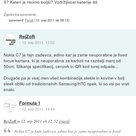
S? Kateri je recimo boljši? Vzdržljivost baterije itd.
Zgodovina sprememb…
spremenil:
Fendt
(
12. sep 2011 ob 08:13
)
RejZoR
::
12. sep 2011, 12:52
Nokia C7 je fajn zadevca, edino kar je zame neuporabne je fixed
focus kamera, ki je neuporabna za karkoli na razdalji manj od
50cm. Slikanje specifikacij, cenovk in QR kod torej odpade...
Drugače pa je vsaj men všeč kombinacija stekla in kovine v bolj
sleek obliki od tradicionalnih Samsung/HTC opek, ki so vsi po vrsti
enaki.
Formula 1
::
12. sep 2011, 14:44
RejZoR
je
12. sep 2011 ob 12:52
izjavil
:
Nokia C7 je fajn zadevca, edino kar je zame neuporabne je fixed