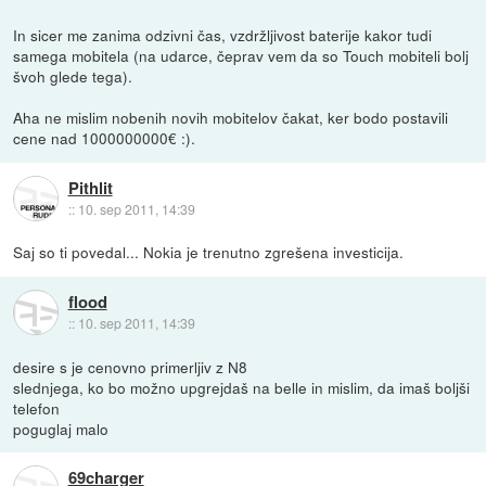
In sicer me zanima odzivni čas, vzdržljivost baterije kakor tudi
samega mobitela (na udarce, čeprav vem da so Touch mobiteli bolj
švoh glede tega).
Aha ne mislim nobenih novih mobitelov čakat, ker bodo postavili
cene nad 1000000000€ :).
Pithlit
::
10. sep 2011, 14:39
Saj so ti povedal... Nokia je trenutno zgrešena investicija.
flood
::
10. sep 2011, 14:39
desire s je cenovno primerljiv z N8
slednjega, ko bo možno upgrejdaš na belle in mislim, da imaš boljši
telefon
poguglaj malo
69charger