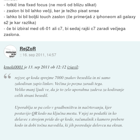
- fotkič ima fixed focus (ne morš od bliizu slikat)
- zaslon bi bil lahko večji, ker je težko pisat smse
- lahko bi bil boljši touch zaslon (če primerjaš z iphoneom ali galaxy
s2 je kar razlika)
- če bi izbiral med c6-01 ali c7, bi sedaj rajši c7 zaradi večjega
zaslona.
RejZoR
::
16. sep 2011, 14:57
krneki0001
je
13. sep 2011 ob 12:12
izjavil
:
rejzor, qr koda sprejme 7000 znakov besedila in ni samo
zakodiran zapis linkov. Večina jo pozna zaradi tega.
Veliko manj ljudi ve, da je to zelo uporabna zadeva za kodiranje
celih strani besedil.
Uporablja se pa celo v gradbeništvu in načrtovanju, kjer
postavijo QR kodo na ključna mesta. V njej so podatki in ko
delavec s strojem pride do qr kode, računalnik s kamero prebere
kodo in dobi točna navodila, ki jih posreduje delovcu na ekran.