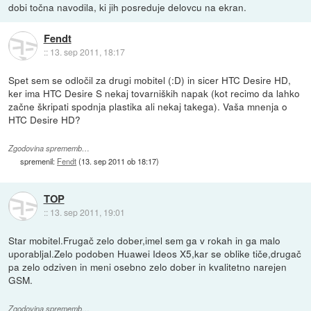
dobi točna navodila, ki jih posreduje delovcu na ekran.
Fendt
::
13. sep 2011, 18:17
Spet sem se odločil za drugi mobitel (:D) in sicer HTC Desire HD,
ker ima HTC Desire S nekaj tovarniških napak (kot recimo da lahko
začne škripati spodnja plastika ali nekaj takega). Vaša mnenja o
HTC Desire HD?
Zgodovina sprememb…
spremenil:
Fendt
(
13. sep 2011 ob 18:17
)
TOP
::
13. sep 2011, 19:01
Star mobitel.Frugač zelo dober,imel sem ga v rokah in ga malo
uporabljal.Zelo podoben Huawei Ideos X5,kar se oblike tiče,drugač
pa zelo odziven in meni osebno zelo dober in kvalitetno narejen
GSM.
Zgodovina sprememb…