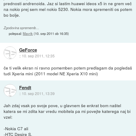
prednosti andrenoida. Jaz si lastim huawei ideos x5 in ne grem več
na nokio prej sem mel nokio 5230. Nokia mora spremeniti os potem
bo bolje.
Zgodovina sprememb…
polepsal:
Mavrik
(
10. sep 2011 ob 16:35
)
GeForce
::
10. sep 2011, 12:35
če ti velik ekran ni ravno pomemben potem predlagam da pogledaš
tudi Xperia mini (2011 model NE Xperia X10 mini)
Fendt
::
10. sep 2011, 13:39
Jah zdaj vsak po svoje pove, u glavnem še enkrat bom naštel
katera se mi zdita kar vredu mobitela pa mi povejte katerega naj bi
vzel:
-Nokia C7 ali
-HTC Desire S.