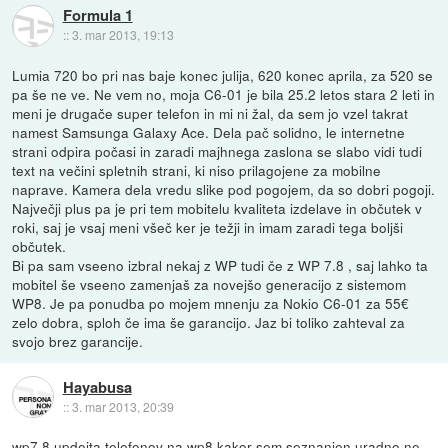
Formula 1
::
3. mar 2013, 19:13
Lumia 720 bo pri nas baje konec julija, 620 konec aprila, za 520 se
pa še ne ve. Ne vem no, moja C6-01 je bila 25.2 letos stara 2 leti in
meni je drugače super telefon in mi ni žal, da sem jo vzel takrat
namest Samsunga Galaxy Ace. Dela pač solidno, le internetne
strani odpira počasi in zaradi majhnega zaslona se slabo vidi tudi
text na večini spletnih strani, ki niso prilagojene za mobilne
naprave. Kamera dela vredu slike pod pogojem, da so dobri pogoji.
Največji plus pa je pri tem mobitelu kvaliteta izdelave in občutek v
roki, saj je vsaj meni všeč ker je težji in imam zaradi tega boljši
občutek.
Bi pa sam vseeno izbral nekaj z WP tudi če z WP 7.8 , saj lahko ta
mobitel še vseeno zamenjaš za novejšo generacijo z sistemom
WP8. Je pa ponudba po mojem mnenju za Nokio C6-01 za 55€
zelo dobra, sploh če ima še garancijo. Jaz bi toliko zahteval za
svojo brez garancije.
Hayabusa
::
3. mar 2013, 20:39
wp7.8 updejta telefonov na wp8 kakor sem seznanjen uradno ne