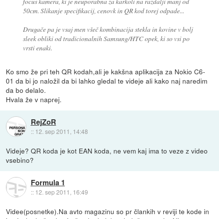
focus kamera, ki je neuporabna za karkoli na razdalji manj od
50cm. Slikanje specifikacij, cenovk in QR kod torej odpade...
Drugače pa je vsaj men všeč kombinacija stekla in kovine v bolj
sleek obliki od tradicionalnih Samsung/HTC opek, ki so vsi po
vrsti enaki.
Ko smo že pri teh QR kodah,ali je kakšna aplikacija za Nokio C6-
01 da bi jo naložil da bi lahko gledal te videje ali kako naj naredim
da bo delalo.
Hvala že v naprej.
RejZoR
::
12. sep 2011, 14:48
Videje? QR koda je kot EAN koda, ne vem kaj ima to veze z video
vsebino?
Formula 1
::
12. sep 2011, 16:49
Videe(posnetke).Na avto magazinu so pr člankih v reviji te kode in