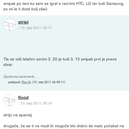
ampak po tem ko sem se igral s raznimi HTC, LG ter tudi Samsung,
so mi le ti dosti bolj všeč.
stripi
::
10. sep 2011, 00:17
Tle se vidi telefon sonim 3. 20 je tudi 3. 15 ampak prvi je prava
stvar
Zgodovina sprememb…
polepsal:
Mavrik
(
10. sep 2011 ob 09:11
)
flood
::
10. sep 2011, 00:19
stripi ne spamaj
drugače, če se ti ne mudi bi mogoče blo dobro še malo počakat na