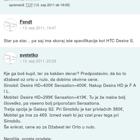
spremenil:
TOP
(
13. sep 2011 ob 19:05
)
Fendt
::
13. sep 2011, 19:47
Star pa star... pa saj ima skoraj iste specifikacije kot HTC Desire S.
svetetko
::
13. sep 2011, 23:29
Kje ga boš kupil, ter za kakšen denar? Predpostavim, da bo to
džabest oz orto u nulo, da dobimo okvirne cene.
Simobil: Desire HD=400€ Sensation=400€. Nakup Desira HD je F A
I L.
Mobitel: Desire HD=299€ Sensation=419€. Tu je že malce bolj
človeško, pa vseeno bolj priporočam Sensationa.
Tretja opcija je Galaxy S2. Pri Simobilu je kar privlačnih 380€,
Mobitel ga ima za 469. Izmed vseh bi jaz vzel prav tega pri
Simobilu.
Še enkrat, cene so za Džabest ter Orto u nulo.
Nemčija, prosta prodaja: