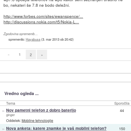
bo, nekateri še 7.8 ne bodo deležni.
http://www.forbes.com/sites/ewanspence/...
http://discussions.nokia.com/t5/Nokia-L...
Zgodovina sprememb…
spremenilo:
Hayabusa
(
3. mar 2013 ob 20:42
)
«
1
2
»
Vredno ogleda ...
Tema
Sporočila
»
Nov pametni telefon z dobro baterijo
44
ginger
Oddelek:
Mobilne tehnologije
»
Nova anketa: katere znamke je vaš mobilni telefon?
150