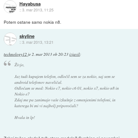
Hayabusa
::
3. mar 2013, 11:25
Potem ostane samo nokia n8.
skyline
::
3. mar 2013, 13:21
technology12
je
2. mar 2013 ob 20:23
izjavil
:
Živjo,
Jaz tudi kupujem telefon, odločil sem se za nokio, saj sem se
android telefonov naveličal.
Odločam se med: Nokio c7, nokio c6 01, nokio x7, nokio n8 in
Nokio e7
Zdaj me pa zanimajo vaše izkušnje z omenjenimi telefoni, in
katerega bi mi vi najbolj priporočali?
Hvala in lp!
Zakaj točno gledaš tolk stare modele? Symbian ni nevemkaj