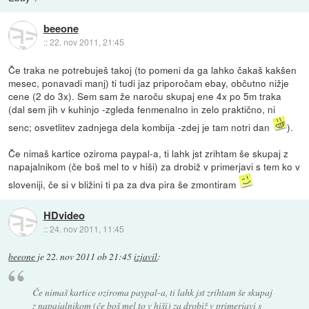
beeone
::
22. nov 2011, 21:45
Če traka ne potrebuješ takoj (to pomeni da ga lahko čakaš kakšen
mesec, ponavadi manj) ti tudi jaz priporočam ebay, občutno nižje
cene (2 do 3x). Sem sam že naroču skupaj ene 4x po 5m traka
(dal sem jih v kuhinjo -zgleda fenmenalno in zelo praktično, ni
senc; osvetlitev zadnjega dela kombija -zdej je tam notri dan
).
Če nimaš kartice oziroma paypal-a, ti lahk jst zrihtam še skupaj z
napajalnikom (če boš mel to v hiši) za drobiž v primerjavi s tem ko v
sloveniji, če si v bližini ti pa za dva pira še zmontiram
HDvideo
::
24. nov 2011, 11:45
beeone
je
22. nov 2011 ob 21:45
izjavil
:
Če nimaš kartice oziroma paypal-a, ti lahk jst zrihtam še skupaj
z napajalnikom (če boš mel to v hiši) za drobiž v primerjavi s