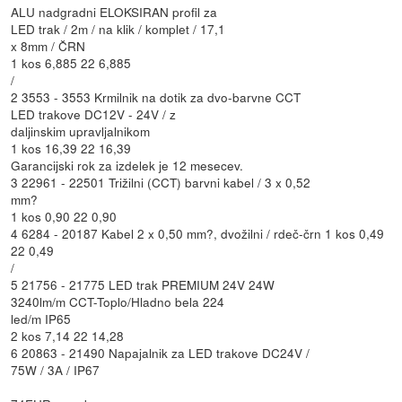
ALU nadgradni ELOKSIRAN profil za
LED trak / 2m / na klik / komplet / 17,1
x 8mm / ČRN
1 kos 6,885 22 6,885
/
2 3553 - 3553 Krmilnik na dotik za dvo-barvne CCT
LED trakove DC12V - 24V / z
daljinskim upravljalnikom
1 kos 16,39 22 16,39
Garancijski rok za izdelek je 12 mesecev.
3 22961 - 22501 Trižilni (CCT) barvni kabel / 3 x 0,52
mm?
1 kos 0,90 22 0,90
4 6284 - 20187 Kabel 2 x 0,50 mm?, dvožilni / rdeč-črn 1 kos 0,49
22 0,49
/
5 21756 - 21775 LED trak PREMIUM 24V 24W
3240lm/m CCT-Toplo/Hladno bela 224
led/m IP65
2 kos 7,14 22 14,28
6 20863 - 21490 Napajalnik za LED trakove DC24V /
75W / 3A / IP67