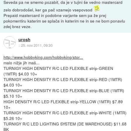
Seveda pa ne smemo pozabit, da je v tujini še vedno mastercard
zelo dobrodošel, ker ga pač vzamejo vsepovsod
Prepaid mastercard in podobne varjante sem pa že prej
pokomentiru katerim se splača in katerim ne in se ne bom ponavlu
zdej brez veze.
urosh
::
25. nov 2011, 09:30
http://www.hobbyking.com/hobbyking/stor...
malo nižje jih maš...
TURNIGY HIGH DENSITY R/C LED FLEXIBLE strip-GREEN
(1MTR) $4.03 10+
TURNIGY HIGH DENSITY R/C LED FLEXIBLE strip-RED (1MTR)
$4.03 10+
TURNIGY HIGH DENSITY R/C LED FLEXIBLE strip-BLUE (1MTR)
$5.10 10+
HIGH DENSITY R/C LED FLEXIBLE strip-YELLOW (1MTR) $7.89
10+
TURNIGY HIGH DENSITY R/C LED FLEXIBLE strip-WHITE (1MTR)
$5.26 10+
TURNIGY R/C LED LIGHTING SYSTEM (DE WAREHOUSE) $11.68
BK