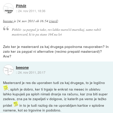
Pithlit
::
24. nov 2011, 18:36
beeone
je
24. nov 2011 ob 16:54
izjavil
:
Pithlit: za paypal je tako, res lahko naročiš marsikaj, samo rabiš
mastercard, ki te pa stane 16€ na let
Zato ker je mastercard za kaj drugega popolnoma neuporaben? In
zato ker za paypal ni alternative (recimo prepaid mastercard)?
Ane?
beeone
::
24. nov 2011, 20:17
Mastercard je res da uporaben tudi za kaj drugega, to je logično
, sploh je dobro, ker ti trgajo le enkrat na mesec in ubistvu
lahko kupuješ pa sploh nimaš dnarja na računu, kar zna biti super
zadeva, zna pa te zapeljati v dolgove, iz katerih pa vemo je težko
pridet
in to je tudi razlog da ne uporabljam kartice v splošne
namene, kot so trgovine in podobno.