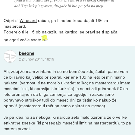
dobiš za kak pir zraven, drugače bi blo pa zelo na meji.
Odpri si
Wirecard
račun, pa ti ne bo treba dajati 16€ za
mastercard.
Poberejo ti le 1€ ob nakazilu na kartico, se pravi se ti splača
nalagati večje vsote
beeone
::
24. nov 2011, 18:19
Ah, zdej že mam zrihtano in se ne bom šou zdej špilat, pa ne vem
če bi ravno kaj veliko prišparal, ker ene 10x na leto bi minimalno
nakazal (varnost, ti ne morejo ukradet toliko; na mastercardu imam
mesečni limit, ki opravlja isto funkcijo) in se mi zdi prihranek 5€ na
leto premajhen da bi ga zamenjal za ugodje in zakasnjeno
poravnavo stroškov tudi do mesec dni za tistim ko nakup že
opraviš (mastercard ti računa samo enkrat na mesec).
Je pa idealno za nekoga, ki naroča zelo malo oziroma zelo velike
enkratne zneske (ki presegajo mesečni limit na mastercardu), to pa
morem prznat.