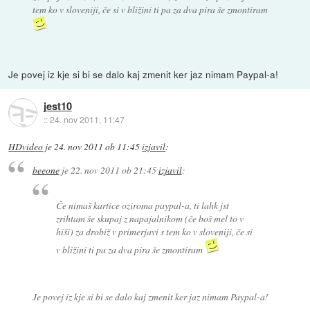
tem ko v sloveniji, če si v bližini ti pa za dva pira še zmontiram
Je povej iz kje si bi se dalo kaj zmenit ker jaz nimam Paypal-a!
jest10
::
24. nov 2011, 11:47
HDvideo
je
24. nov 2011 ob 11:45
izjavil
:
beeone
je
22. nov 2011 ob 21:45
izjavil
:
Če nimaš kartice oziroma paypal-a, ti lahk jst
zrihtam še skupaj z napajalnikom (če boš mel to v
hiši) za drobiž v primerjavi s tem ko v sloveniji, če si
v bližini ti pa za dva pira še zmontiram
Je povej iz kje si bi se dalo kaj zmenit ker jaz nimam Paypal-a!