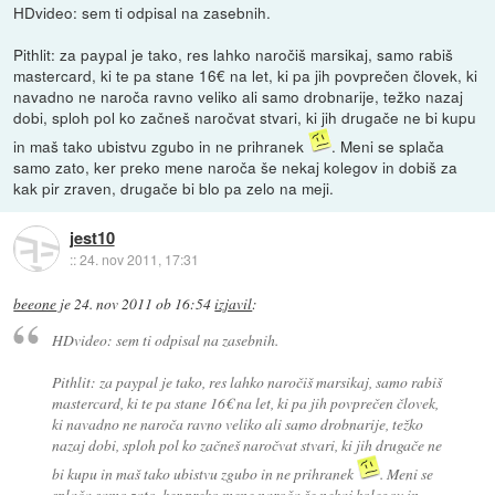
HDvideo: sem ti odpisal na zasebnih.
Pithlit: za paypal je tako, res lahko naročiš marsikaj, samo rabiš
mastercard, ki te pa stane 16€ na let, ki pa jih povprečen človek, ki
navadno ne naroča ravno veliko ali samo drobnarije, težko nazaj
dobi, sploh pol ko začneš naročvat stvari, ki jih drugače ne bi kupu
in maš tako ubistvu zgubo in ne prihranek
. Meni se splača
samo zato, ker preko mene naroča še nekaj kolegov in dobiš za
kak pir zraven, drugače bi blo pa zelo na meji.
jest10
::
24. nov 2011, 17:31
beeone
je
24. nov 2011 ob 16:54
izjavil
:
HDvideo: sem ti odpisal na zasebnih.
Pithlit: za paypal je tako, res lahko naročiš marsikaj, samo rabiš
mastercard, ki te pa stane 16€ na let, ki pa jih povprečen človek,
ki navadno ne naroča ravno veliko ali samo drobnarije, težko
nazaj dobi, sploh pol ko začneš naročvat stvari, ki jih drugače ne
bi kupu in maš tako ubistvu zgubo in ne prihranek
. Meni se
splača samo zato, ker preko mene naroča še nekaj kolegov in