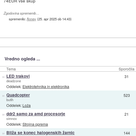
74EUR vse skup
Zgodovina sprememb…
spremenilo:
Anney
(
25. apr 2025 ob 14:43
)
Vredno ogleda ...
Tema
Sporočila
»
LED trakovi
31
deadzone
Oddelek:
Elektrotehnika in elektronika
»
Quadcopter
523
butih
Oddelek:
Loža
»
ddr2 samo za amd procesorje
21
simnov
Oddelek:
Strojna oprema
»
Bliža se konec halogenskih žarnic
144