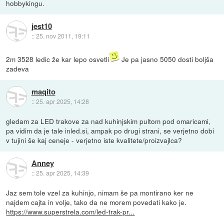
hobbykingu.
jest10
::
25. nov 2011, 19:11
2m 3528 ledic že kar lepo osvetli
Je pa jasno 5050 dosti boljša
zadeva
maqito
::
25. apr 2025, 14:28
gledam za LED trakove za nad kuhinjskim pultom pod omaricami,
pa vidim da je tale inled.si, ampak po drugi strani, se verjetno dobi
v tujini še kaj ceneje - verjetno iste kvalitete/proizvajlca?
Anney
::
25. apr 2025, 14:39
Jaz sem tole vzel za kuhinjo, nimam še pa montirano ker ne
najdem cajta in volje, tako da ne morem povedati kako je.
https://www.superstrela.com/led-trak-pr...