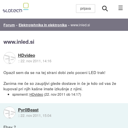
☰
Forum
»
Elektrotehnika in elektronika
»
www.inled.si
www.inled.si
HDvideo
::
22. nov 2011, 14:16
Opazil sem da se na tej strani dobi zelo poceni LED trak!
Zanima me če so zaupljivi glede dostave in če je kdo od vas že
kupoval pri njih kašne imate izkušnje z njimi.
spremenil:
HDvideo
(
22. nov 2011 ob 14:17
)
Pyr0Beast
::
22. nov 2011, 15:04
Ebay ?