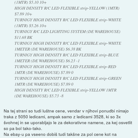
(1MTR) $5.10 10+
HIGH DENSITY R/C LED FLEXIBLE strip-YELLOW (1MTR)
$7.89 10+
TURNIGY HIGH DENSITY R/C LED FLEXIBLE strip-WHITE
(1MTR) $5.26 10+
TURNIGY R/C LED LIGHTING SYSTEM (DE WAREHOUSE)
$11.68 BK
TURNIGY HIGH DENSITY R/C LED FLEXIBLE strip-WHITE
1METER (DE WAREHOUSE) $6.38 BK
TURNIGY HIGH DENSITY R/C LED FLEXIBLE strip-BLUE
1METER (DE WAREHOUSE) $6.23 -1
TURNIGY HIGH DENSITY R/C LED FLEXIBLE strip-RED
1MTR (DE WAREHOUSE) $7.89 0
TURNIGY HIGH DENSITY R/C LED FLEXIBLE strip-GREEN
1MTR (DE WAREHOUSE) $7.89 0
HIGH DENSITY R/C LED FLEXIBLE strip-YELLOW 1MTR
(DE WAREHOUSE) $5.73 -8
Na tej strani so tudi luštne cene, vendar v njihovi ponudbi nimajo
traka z 5050 ledicami, ampak samo z ledicami 3528, ki so 3x
švohnej in se uporabljajo le za dekorativne namene, za kej osvetlit
so pa bol tako-tako.
Na ebay-u pa vseeno dobiš tudi takšne za pol cene kot na