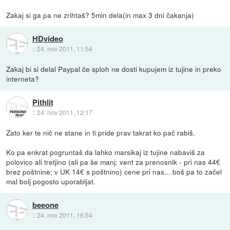
Zakaj si ga pa ne zrihtaš? 5min dela(in max 3 dni čakanja)
HDvideo
::
24. nov 2011, 11:54
Zakaj bi si delal Paypal če sploh ne dosti kupujem iz tujine in preko
interneta?
Pithlit
::
24. nov 2011, 12:17
Zato ker te nič ne stane in ti pride prav takrat ko pač rabiš.
Ko pa enkrat pogruntaš da lahko marsikaj iz tujine nabaviš za
polovico ali tretjino (ali pa še manj: vent za prenosnik - pri nas 44€
brez poštnine; v UK 14€ s poštnino) cene pri nas... boš pa to začel
mal bolj pogosto uporabljat.
beeone
::
24. nov 2011, 16:54