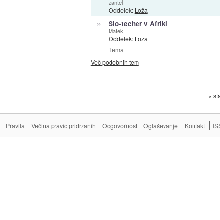
zantel
Oddelek:
Loža
»
Slo-techer v Afriki
Matek
Oddelek:
Loža
Tema
Več podobnih tem
« st
Pravila
Večina pravic pridržanih
Odgovornost
Oglaševanje
Kontakt
IS