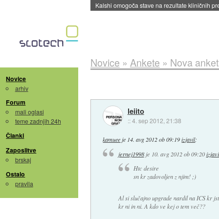
Kalshi omogoča stave na rezultate kliničnih pr
Novice
»
Ankete
»
Nova anketa
Novice
arhiv
Forum
leiito
mali oglasi
::
4. sep 2012, 21:38
teme zadnjih 24h
Članki
kamuee
je
14. avg 2012 ob 09:19
izjavil
:
Zaposlitve
jernej1998
je
10. avg 2012 ob 09:20
izjavi
brskaj
Htc desire
Ostalo
sn kr zadovoljen z njim! ;)
pravila
Al si slučajno upgrade nardil na ICS kr j
kr ni in ni. A kdo ve kej o tem več??