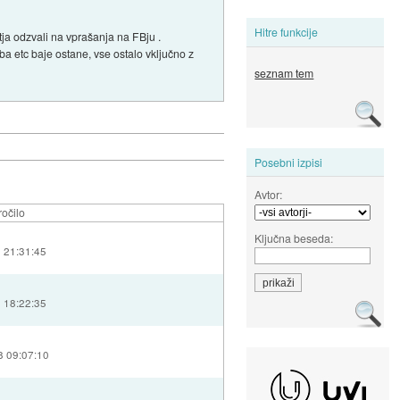
Hitre funkcije
ja odzvali na vprašanja na FBju .
a etc baje ostane, vse ostalo vključno z
seznam tem
Posebni izpisi
Avtor:
očilo
Ključna beseda:
 21:31:45
 18:22:35
8 09:07:10