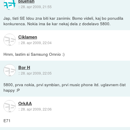
bluefish
::
28. apr 2009, 21:55
Jap, tisti SE Idou zna biti kar zanimiv. Bomo videli, kaj bo ponudila
konkurenca. Nokia ima še kar nekaj dela z dodelavo 5800.
Ciklamen
::
28. apr 2009, 22:04
Hmm, lastim si Samsung Omnio :)
Bor H
::
28. apr 2009, 22:05
5800, prva nokia, prvi symbian, prvi music phone itd. uglavnem čist
happy :P
OrkAA
::
28. apr 2009, 22:06
E71