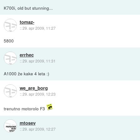
K700i, old but stunning...
tomaz-
::
29. apr 2009, 11:27
5800
errhec
::
29. apr 2009, 11:31
A1000 že kake 4 leta :)
we_are_borg
::
29. apr 2009, 12:23
trenutno motorolo F3
mtosev
::
29. apr 2009, 12:27