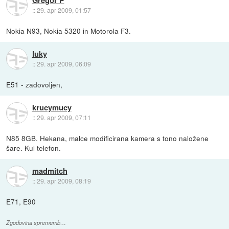
Gregor P
::
29. apr 2009, 01:57
Nokia N93, Nokia 5320 in Motorola F3.
luky
::
29. apr 2009, 06:09
E51 - zadovoljen,
krucymucy
::
29. apr 2009, 07:11
N85 8GB. Hekana, malce modificirana kamera s tono naložene
šare. Kul telefon.
madmitch
::
29. apr 2009, 08:19
E71, E90
Zgodovina sprememb…