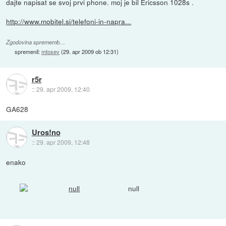
dajte napisat se svoj prvi phone. moj je bil Ericsson 1028s .
http://www.mobitel.si/telefoni-in-napra...
Zgodovina sprememb…
spremenil:
mtosev
(
29. apr 2009 ob 12:31
)
r5r
::
29. apr 2009, 12:40
GA628
Uros!no
::
29. apr 2009, 12:48
enako
null