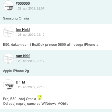
#000000
::
28. apr 2009, 22:07
Samsung Omnia
Ice-Heki
::
28. apr 2009, 22:12
E50, čakam da mi Božiček prinese 5800 ali novega iPhone-a
mm1992
::
28. apr 2009, 22:17
Apple iPhone 2g
Dr_M
::
28. apr 2009, 22:18
Prej E50, zdej Omnia
Od zdej naprej samo se WINdows MObile.