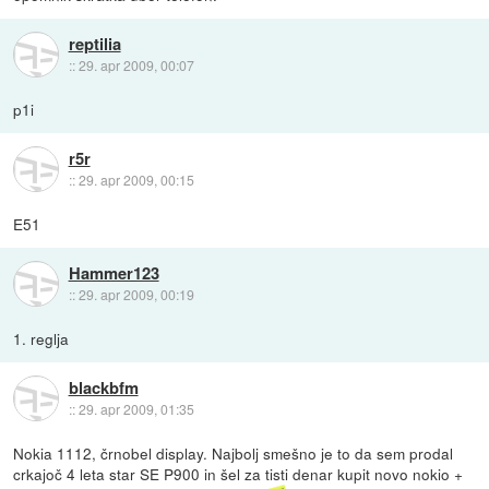
reptilia
::
29. apr 2009, 00:07
p1i
r5r
::
29. apr 2009, 00:15
E51
Hammer123
::
29. apr 2009, 00:19
1. reglja
blackbfm
::
29. apr 2009, 01:35
Nokia 1112, črnobel display. Najbolj smešno je to da sem prodal
crkajoč 4 leta star SE P900 in šel za tisti denar kupit novo nokio +