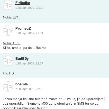
Fizikalko
::
28. apr 2009, 22:22
Nokia E71.
PromeuZ
::
28. apr 2009, 22:51
Nokia 1650
.
Kliče, sms-a, pa še lučko ma.
BadB0y
::
28. apr 2009, 22:57
Htc HD
bosmla
::
28. apr 2009, 23:02
Jezus marija kaksne telefone maste eni... za kaj jih pa uporabljate?
Jaz uporabljam
Siemens M55
za telefoniranje in SMS ter se za
opomnik skratka über telefon.