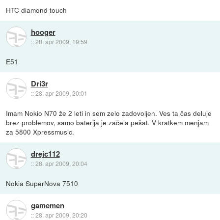
HTC diamond touch
hooger
::
28. apr 2009, 19:59
E51
Dri3r
::
28. apr 2009, 20:01
Imam Nokio N70 že 2 leti in sem zelo zadovoljen. Ves ta čas deluje
brez problemov, samo baterija je začela pešat. V kratkem menjam
za 5800 Xpressmusic.
drejc112
::
28. apr 2009, 20:04
Nokia SuperNova 7510
gamemen
::
28. apr 2009, 20:20