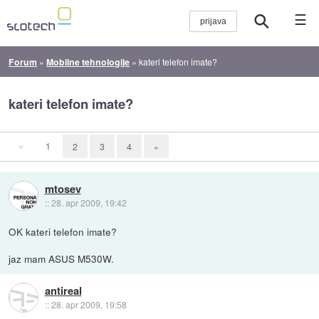
☰
Forum
»
Mobilne tehnologije
»
kateri telefon imate?
kateri telefon imate?
«
1
2
3
4
»
mtosev
::
28. apr 2009, 19:42
OK kateri telefon imate?
jaz mam ASUS M530W.
antireal
::
28. apr 2009, 19:58