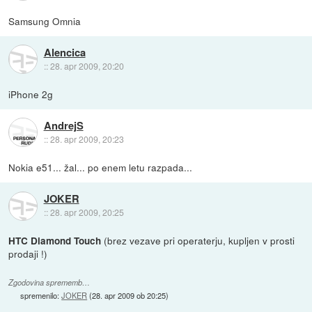
Samsung Omnia
Alencica
::
28. apr 2009, 20:20
iPhone 2g
AndrejS
::
28. apr 2009, 20:23
Nokia e51... žal... po enem letu razpada...
JOKER
::
28. apr 2009, 20:25
(brez vezave pri operaterju, kupljen v prosti
HTC Diamond Touch
prodaji !)
Zgodovina sprememb…
spremenilo:
JOKER
(
28. apr 2009 ob 20:25
)