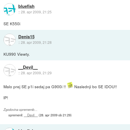
bluefish
::
28. apr 2009, 21:25
SE K550i
Denis15
::
28. apr 2009, 21:28
KU990 Viewty.
__Devil__
::
28. apr 2009, 21:29
Malo prej SE p1i sedaj pa G900i !!
Naslednji bo SE IDOU!!
lP!
Zgodovina sprememb…
spremenil:
__Devil__
(
28. apr 2009 ob 21:29
)