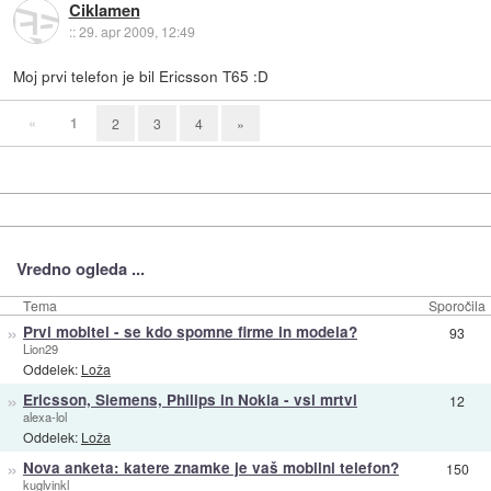
Ciklamen
::
29. apr 2009, 12:49
Moj prvi telefon je bil Ericsson T65 :D
«
1
2
3
4
»
Vredno ogleda ...
Tema
Sporočila
»
Prvi mobitel - se kdo spomne firme in modela?
93
Lion29
Oddelek:
Loža
»
Ericsson, Siemens, Philips in Nokia - vsi mrtvi
12
alexa-lol
Oddelek:
Loža
»
Nova anketa: katere znamke je vaš mobilni telefon?
150
kuglvinkl