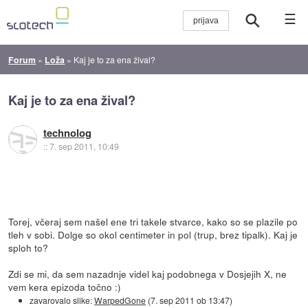
☰
Forum
»
Loža
»
Kaj je to za ena žival?
Kaj je to za ena žival?
technolog
::
7. sep 2011, 10:49
Torej, včeraj sem našel ene tri takele stvarce, kako so se plazile po
tleh v sobi. Dolge so okol centimeter in pol (trup, brez tipalk). Kaj je
sploh to?
Zdi se mi, da sem nazadnje videl kaj podobnega v Dosjejih X, ne
vem kera epizoda točno :)
zavarovalo slike:
WarpedGone
(
7. sep 2011 ob 13:47
)