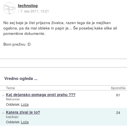
technolog
::
7. sep 2011, 13:21
No sej baje je čist prijazna živalca, razen tega da je mejčken
ogabna, pa da mal obleke in papir je... Še posebej kake slike ali
pomembne dokumente.
Bom preživu :D
Vredno ogleda ...
Tema
Sporočila
»
Kaj dejansko pomaga proti prahu ???
61
Netrunner
Oddelek:
Loža
»
Katera zival je to?
24
bajsibajsi
Oddelek:
Loža