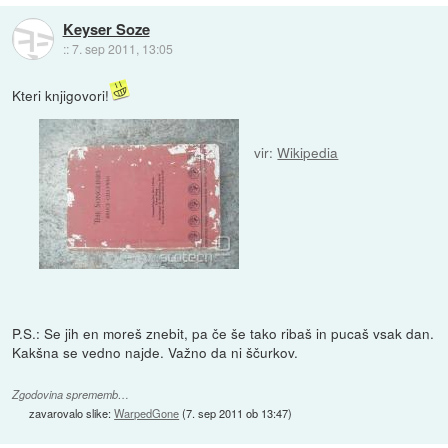
Keyser Soze
::
7. sep 2011, 13:05
Kteri knjigovori!
vir:
Wikipedia
P.S.: Se jih en moreš znebit, pa če še tako ribaš in pucaš vsak dan.
Kakšna se vedno najde. Važno da ni ščurkov.
Zgodovina sprememb…
zavarovalo slike:
WarpedGone
(
7. sep 2011 ob 13:47
)