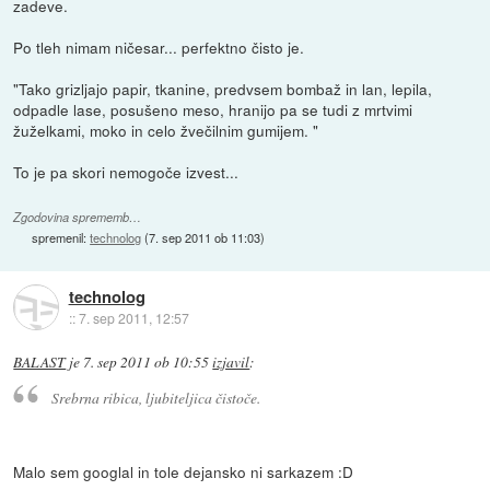
zadeve.
Po tleh nimam ničesar... perfektno čisto je.
"Tako grizljajo papir, tkanine, predvsem bombaž in lan, lepila,
odpadle lase, posušeno meso, hranijo pa se tudi z mrtvimi
žuželkami, moko in celo žvečilnim gumijem. "
To je pa skori nemogoče izvest...
Zgodovina sprememb…
spremenil:
technolog
(
7. sep 2011 ob 11:03
)
technolog
::
7. sep 2011, 12:57
BALAST
je
7. sep 2011 ob 10:55
izjavil
:
Srebrna ribica, ljubiteljica čistoče.
Malo sem googlal in tole dejansko ni sarkazem :D