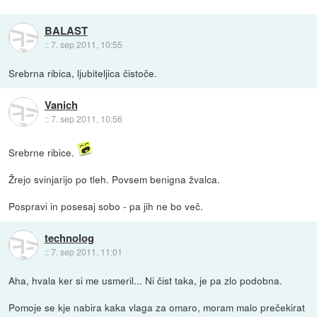
BALAST
::
7. sep 2011, 10:55
Srebrna ribica, ljubiteljica čistoče.
Vanich
::
7. sep 2011, 10:56
Srebrne ribice.
Žrejo svinjarijo po tleh. Povsem benigna žvalca.
Pospravi in posesaj sobo - pa jih ne bo več.
technolog
::
7. sep 2011, 11:01
Aha, hvala ker si me usmeril... Ni čist taka, je pa zlo podobna.
Pomoje se kje nabira kaka vlaga za omaro, moram malo prečekirat