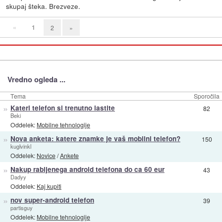
skupaj šteka. Brezveze.
«
1
2
»
Vredno ogleda ...
Tema
Sporočila
»
Kateri telefon si trenutno lastite
82
Beki
Oddelek:
Mobilne tehnologije
»
Nova anketa: katere znamke je vaš mobilni telefon?
150
kuglvinkl
Oddelek:
Novice
/
Ankete
»
Nakup rabljenega android telefona do ca 60 eur
43
Dadyy
Oddelek:
Kaj kupiti
»
nov super-android telefon
39
partisguy
Oddelek:
Mobilne tehnologije