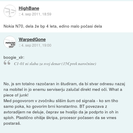
HighBane
::
4. sep 2011, 18:59
Nokia N70, dela že bp 4 leta, edino malo počasi dela
WarpedGone
::
4. sep 2011, 19:00
boogie_xlr:
C1-01 ni slaba za svoj denar (15€ prek naročnine)
No, js sm totalno razočaran in študiram, da bi stvar odnesu nazaj
na mobitel in jo enemu serviserju zalučal direkt med oči. What a
piece of junk!
Med pogovorom v zvočniku slišim šum od signala - ko sm tiho
samo poka, ko govorim brni konstantno. BT povezava z
avtoradijem ne deluje, čeprav se hvalijo da je podprto in oh in
sploh. Plastično ohišje škripa, procesor počasen da se vmes
postaraš.