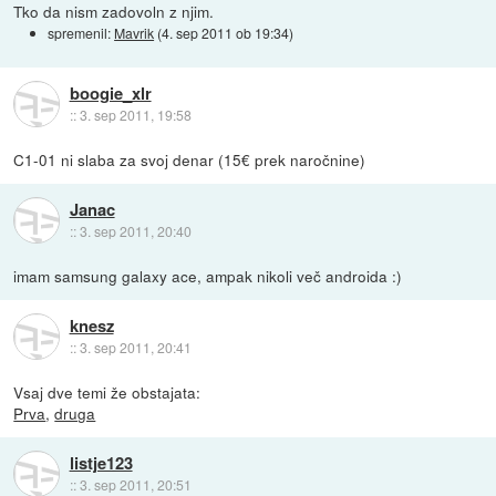
Tko da nism zadovoln z njim.
spremenil:
Mavrik
(
4. sep 2011 ob 19:34
)
boogie_xlr
::
3. sep 2011, 19:58
C1-01 ni slaba za svoj denar (15€ prek naročnine)
Janac
::
3. sep 2011, 20:40
imam samsung galaxy ace, ampak nikoli več androida :)
knesz
::
3. sep 2011, 20:41
Vsaj dve temi že obstajata:
Prva
,
druga
listje123
::
3. sep 2011, 20:51