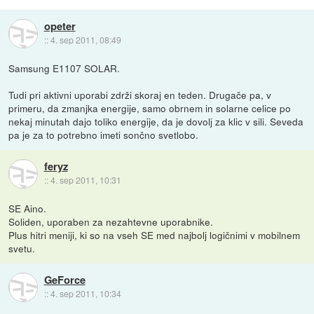
opeter
::
4. sep 2011, 08:49
Samsung E1107 SOLAR.
Tudi pri aktivni uporabi zdrži skoraj en teden. Drugače pa, v
primeru, da zmanjka energije, samo obrnem in solarne celice po
nekaj minutah dajo toliko energije, da je dovolj za klic v sili. Seveda
pa je za to potrebno imeti sončno svetlobo.
feryz
::
4. sep 2011, 10:31
SE Aino.
Soliden, uporaben za nezahtevne uporabnike.
Plus hitri meniji, ki so na vseh SE med najbolj logičnimi v mobilnem
svetu.
GeForce
::
4. sep 2011, 10:34