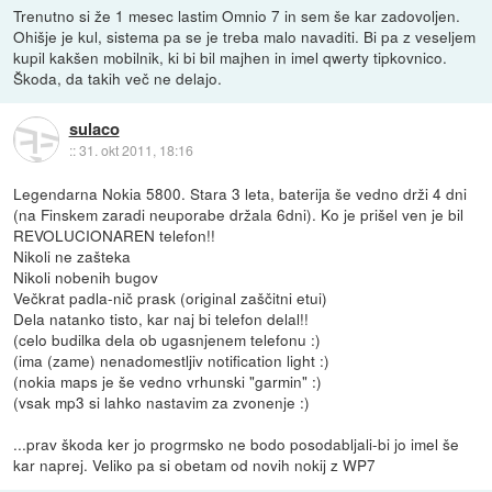
Trenutno si že 1 mesec lastim Omnio 7 in sem še kar zadovoljen.
Ohišje je kul, sistema pa se je treba malo navaditi. Bi pa z veseljem
kupil kakšen mobilnik, ki bi bil majhen in imel qwerty tipkovnico.
Škoda, da takih več ne delajo.
sulaco
::
31. okt 2011, 18:16
Legendarna Nokia 5800. Stara 3 leta, baterija še vedno drži 4 dni
(na Finskem zaradi neuporabe držala 6dni). Ko je prišel ven je bil
REVOLUCIONAREN telefon!!
Nikoli ne zašteka
Nikoli nobenih bugov
Večkrat padla-nič prask (original zaščitni etui)
Dela natanko tisto, kar naj bi telefon delal!!
(celo budilka dela ob ugasnjenem telefonu :)
(ima (zame) nenadomestljiv notification light :)
(nokia maps je še vedno vrhunski "garmin" :)
(vsak mp3 si lahko nastavim za zvonenje :)
...prav škoda ker jo progrmsko ne bodo posodabljali-bi jo imel še
kar naprej. Veliko pa si obetam od novih nokij z WP7