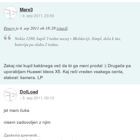
Mare3
::
4. sep 2011, 23:56
Freezy
je
4. sep 2011 ob 18:28
izjavil
:
Nokia 1280, kupil 3 tedne nazaj v Moldaviji. Simpl, dela k šus,
baterija pa slaba 2 tedna.
Zakaj nisi kupil kakšnega več da bi ga meni prodal :) Drugače pa
uporabljam Huawei Ideos X5. Kaj reči vreden vsakega centa,
slabost: kamera. LP
DolLoad
::
5. sep 2011, 00:13
jst mam čuka
nisem zadovoljen z njim
Zgodovina sprememb…