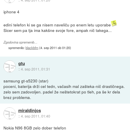
iphone 4
edini telefon ki se ga nisem naveliču po enem letu uporabe
Sicer sem pa tja ima kakšne svoje fore, ampak nič takega...
Zgodovina sprememb…
spremenilo:
blackbfm
(
4. sep 2011 ob 01:20
)
gtu
::
4. sep 2011, 01:31
samsung gt-s5230 (star)
poceni, baterija drži cel tedn, vačasih mal zašteka-nič drastičnega.
zelo sem zadovoljen. padel že neštetokrat po tleh, pa še kr dela
brez problema.
miraldinjos
::
4. sep 2011, 01:40
Nokia N96 8GB zelo dober telefon