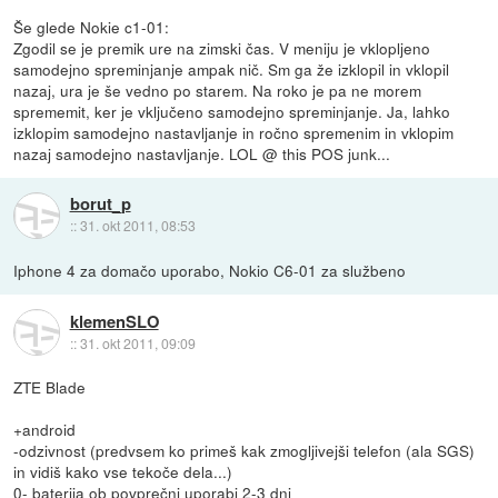
Še glede Nokie c1-01:
Zgodil se je premik ure na zimski čas. V meniju je vklopljeno
samodejno spreminjanje ampak nič. Sm ga že izklopil in vklopil
nazaj, ura je še vedno po starem. Na roko je pa ne morem
sprememit, ker je vključeno samodejno spreminjanje. Ja, lahko
izklopim samodejno nastavljanje in ročno spremenim in vklopim
nazaj samodejno nastavljanje. LOL @ this POS junk...
borut_p
::
31. okt 2011, 08:53
Iphone 4 za domačo uporabo, Nokio C6-01 za službeno
klemenSLO
::
31. okt 2011, 09:09
ZTE Blade
+android
-odzivnost (predvsem ko primeš kak zmogljivejši telefon (ala SGS)
in vidiš kako vse tekoče dela...)
0- baterija ob povprečni uporabi 2-3 dni