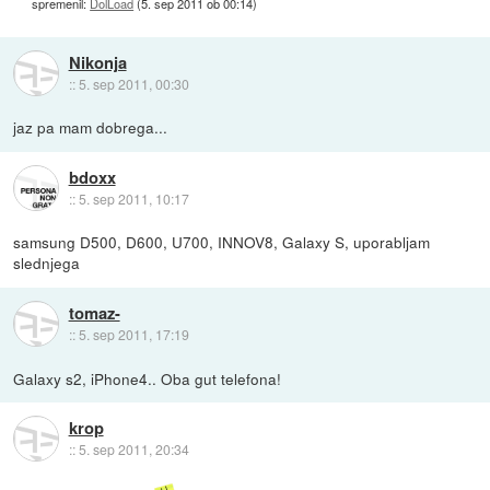
spremenil:
DolLoad
(
5. sep 2011 ob 00:14
)
Nikonja
::
5. sep 2011, 00:30
jaz pa mam dobrega...
bdoxx
::
5. sep 2011, 10:17
samsung D500, D600, U700, INNOV8, Galaxy S, uporabljam
slednjega
tomaz-
::
5. sep 2011, 17:19
Galaxy s2, iPhone4.. Oba gut telefona!
krop
::
5. sep 2011, 20:34