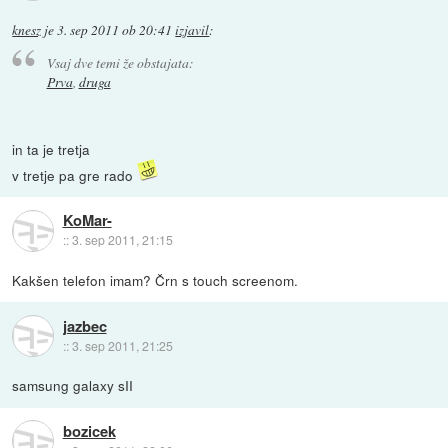
knesz
je
3. sep 2011 ob 20:41
izjavil
:
Vsaj dve temi že obstajata:
Prva
,
druga
in ta je tretja
v tretje pa gre rado
KoMar-
::
3. sep 2011, 21:15
Kakšen telefon imam? Črn s touch screenom.
jazbec
::
3. sep 2011, 21:25
samsung galaxy sII
bozicek