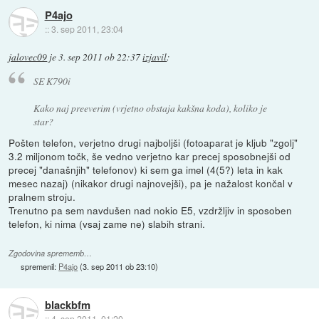
P4ajo
::
3. sep 2011, 23:04
jalovec09
je
3. sep 2011 ob 22:37
izjavil
:
SE K790i
Kako naj preeverim (vrjetno obstaja kakšna koda), koliko je
star?
Pošten telefon, verjetno drugi najboljši (fotoaparat je kljub "zgolj"
3.2 miljonom točk, še vedno verjetno kar precej sposobnejši od
precej "današnjih" telefonov) ki sem ga imel (4(5?) leta in kak
mesec nazaj) (nikakor drugi najnovejši), pa je nažalost končal v
pralnem stroju.
Trenutno pa sem navdušen nad nokio E5, vzdržljiv in sposoben
telefon, ki nima (vsaj zame ne) slabih strani.
Zgodovina sprememb…
spremenil:
P4ajo
(
3. sep 2011 ob 23:10
)
blackbfm
::
4. sep 2011, 01:20