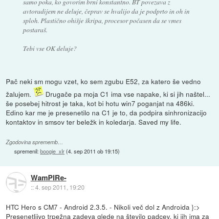
samo poka, ko govorim brni konstantno. BT povezava z
avtoradijem ne deluje, čeprav se hvalijo da je podprto in oh in
sploh. Plastično ohišje škripa, procesor počasen da se vmes
postaraš.
Tebi vse OK deluje?
Pač neki sm mogu vzet, ko sem zgubu E52, za katero še vedno
žalujem.
Drugače pa moja C1 ima vse napake, ki si jih naštel...
še posebej hitrost je taka, kot bi hotu win7 poganjat na 486ki.
Edino kar me je presenetilo na C1 je to, da podpira sinhronizacijo
kontaktov in smsov ter beležk in koledarja. Saved my life.
Zgodovina sprememb…
spremenil:
boogie_xlr
(
4. sep 2011 ob 19:15
)
WamPIRe-
::
4. sep 2011, 19:20
HTC Hero s CM7 - Android 2.3.5. - Nikoli več dol z Androida }:>
Presenetljivo trpežna zadeva glede na število padcev, ki jih ima za