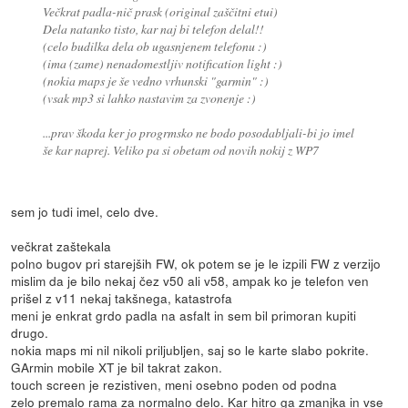
Večkrat padla-nič prask (original zaščitni etui)
Dela natanko tisto, kar naj bi telefon delal!!
(celo budilka dela ob ugasnjenem telefonu :)
(ima (zame) nenadomestljiv notification light :)
(nokia maps je še vedno vrhunski "garmin" :)
(vsak mp3 si lahko nastavim za zvonenje :)
...prav škoda ker jo progrmsko ne bodo posodabljali-bi jo imel
še kar naprej. Veliko pa si obetam od novih nokij z WP7
sem jo tudi imel, celo dve.
večkrat zaštekala
polno bugov pri starejših FW, ok potem se je le izpili FW z verzijo
mislim da je bilo nekaj čez v50 ali v58, ampak ko je telefon ven
prišel z v11 nekaj takšnega, katastrofa
meni je enkrat grdo padla na asfalt in sem bil primoran kupiti
drugo.
nokia maps mi nil nikoli priljubljen, saj so le karte slabo pokrite.
GArmin mobile XT je bil takrat zakon.
touch screen je rezistiven, meni osebno poden od podna
zelo premalo rama za normalno delo. Kar hitro ga zmanjka in vse