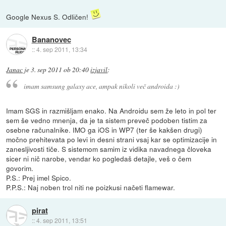
Google Nexus S. Odličen!
Bananovec
::
4. sep 2011, 13:34
Janac
je
3. sep 2011 ob 20:40
izjavil
:
imam samsung galaxy ace, ampak nikoli več androida :)
Imam SGS in razmišljam enako. Na Androidu sem že leto in pol ter
sem še vedno mnenja, da je ta sistem preveč podoben tistim za
osebne računalnike. IMO ga iOS in WP7 (ter še kakšen drugi)
močno prehitevata po levi in desni strani vsaj kar se optimizacije in
zanesljivosti tiče. S sistemom samim iz vidika navadnega človeka
sicer ni nič narobe, vendar ko pogledaš detajle, veš o čem
govorim.
P.S.: Prej imel Spico.
P.P.S.: Naj noben trol niti ne poizkusi načeti flamewar.
pirat
::
4. sep 2011, 13:51