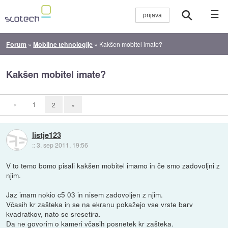
☰
Forum
»
Mobilne tehnologije
»
Kakšen mobitel imate?
Kakšen mobitel imate?
«
1
2
»
listje123
::
3. sep 2011, 19:56
V to temo bomo pisali kakšen mobitel imamo in če smo zadovoljni z
njim.
Jaz imam nokio c5 03 in nisem zadovoljen z njim.
Včasih kr zašteka in se na ekranu pokažejo vse vrste barv
kvadratkov, nato se sresetira.
Da ne govorim o kameri včasih posnetek kr zašteka.