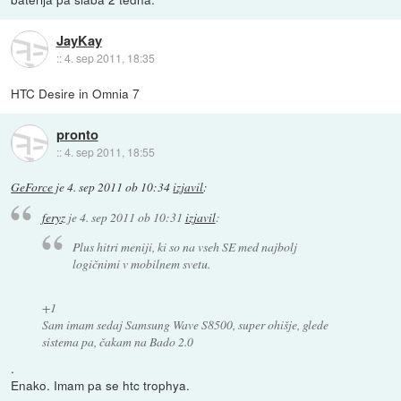
JayKay
::
4. sep 2011, 18:35
HTC Desire in Omnia 7
pronto
::
4. sep 2011, 18:55
GeForce
je
4. sep 2011 ob 10:34
izjavil
:
feryz
je
4. sep 2011 ob 10:31
izjavil
:
Plus hitri meniji, ki so na vseh SE med najbolj
logičnimi v mobilnem svetu.
+1
Sam imam sedaj Samsung Wave S8500, super ohišje, glede
sistema pa, čakam na Bado 2.0
.
Enako. Imam pa se htc trophya.