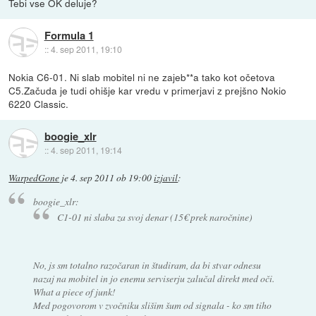
Tebi vse OK deluje?
Formula 1
::
4. sep 2011, 19:10
Nokia C6-01. Ni slab mobitel ni ne zajeb**a tako kot očetova
C5.Začuda je tudi ohišje kar vredu v primerjavi z prejšno Nokio
6220 Classic.
boogie_xlr
::
4. sep 2011, 19:14
WarpedGone
je
4. sep 2011 ob 19:00
izjavil
:
boogie_xlr:
C1-01 ni slaba za svoj denar (15€ prek naročnine)
No, js sm totalno razočaran in študiram, da bi stvar odnesu
nazaj na mobitel in jo enemu serviserju zalučal direkt med oči.
What a piece of junk!
Med pogovorom v zvočniku slišim šum od signala - ko sm tiho