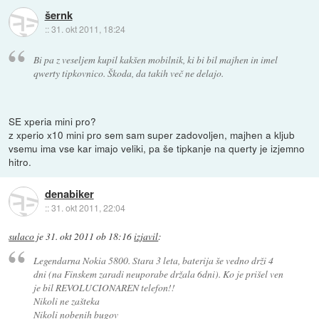
šernk
::
31. okt 2011, 18:24
Bi pa z veseljem kupil kakšen mobilnik, ki bi bil majhen in imel
qwerty tipkovnico. Škoda, da takih več ne delajo.
SE xperia mini pro?
z xperio x10 mini pro sem sam super zadovoljen, majhen a kljub
vsemu ima vse kar imajo veliki, pa še tipkanje na querty je izjemno
hitro.
denabiker
::
31. okt 2011, 22:04
sulaco
je
31. okt 2011 ob 18:16
izjavil
:
Legendarna Nokia 5800. Stara 3 leta, baterija še vedno drži 4
dni (na Finskem zaradi neuporabe držala 6dni). Ko je prišel ven
je bil REVOLUCIONAREN telefon!!
Nikoli ne zašteka
Nikoli nobenih bugov