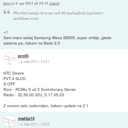
feryz
je
4. sep 2011 ob 10:31
izjavil
:
Plus hitri meniji, ki so na vseh SE med najbolj logičnimi v
mobilnem svetu.
+1
Sam imam sedaj Samsung Wave S8500, super ohišje, glede
sistema pa, čakam na Bado 2.0
profii
::
4. sep 2011, 10:41
HTC Desire
PVT-4 SLCD
S-OFF
Rom - RCMix S v2.0 Evolutionary Sense
Radio - 32.56.00.32U_5.17.05.23
Z romom zelo zadovoljen, čakam update na 2.1
matija14
::
4. sep 2011, 13:23