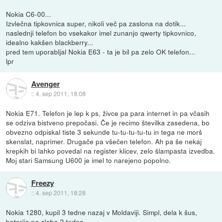
Nokia C6-00...
Izvlečna tipkovnica super, nikoli več pa zaslona na dotik...
naslednji telefon bo vsekakor imel zunanjo qwerty tipkovnico,
idealno kakšen blackberry...
pred tem uporabljal Nokia E63 - ta je bil pa zelo OK telefon...
lpr
Avenger
::
4. sep 2011, 18:08
Nokia E71. Telefon je lep k ps, živce pa para internet in pa včasih
se odziva bistveno prepočasi. Če je recimo številka zasedena, bo
obvezno odpiskal tiste 3 sekunde tu-tu-tu-tu-tu in tega ne morš
skenslat, naprimer. Drugače pa všečen telefon. Ah pa še nekaj
krepkih bi lahko povedal na register klicev, zelo šlampasta izvedba.
Moj stari Samsung U600 je imel to narejeno popolno.
Freezy
::
4. sep 2011, 18:28
Nokia 1280, kupil 3 tedne nazaj v Moldaviji. Simpl, dela k šus,
baterija pa slaba 2 tedna.