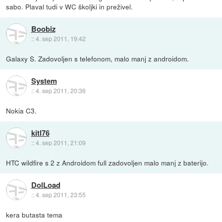
sabo. Plaval tudi v WC školjki in preživel.
Boobiz
::
4. sep 2011, 19:42
Galaxy S. Zadovoljen s telefonom, malo manj z androidom.
System
::
4. sep 2011, 20:36
Nokia C3.
kitl76
::
4. sep 2011, 21:09
HTC wildfire s 2 z Androidom full zadovoljen malo manj z baterijo.
DolLoad
::
4. sep 2011, 23:55
kera butasta tema