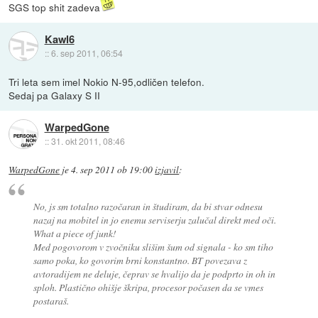
SGS top shit zadeva
Kawl6
::
6. sep 2011, 06:54
Tri leta sem imel Nokio N-95,odličen telefon.
Sedaj pa Galaxy S II
WarpedGone
::
31. okt 2011, 08:46
WarpedGone
je
4. sep 2011 ob 19:00
izjavil
:
No, js sm totalno razočaran in študiram, da bi stvar odnesu
nazaj na mobitel in jo enemu serviserju zalučal direkt med oči.
What a piece of junk!
Med pogovorom v zvočniku slišim šum od signala - ko sm tiho
samo poka, ko govorim brni konstantno. BT povezava z
avtoradijem ne deluje, čeprav se hvalijo da je podprto in oh in
sploh. Plastično ohišje škripa, procesor počasen da se vmes
postaraš.