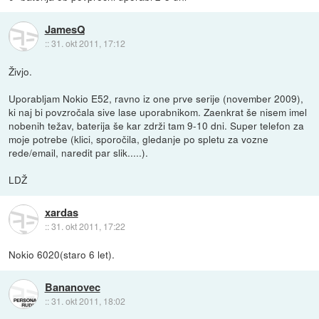
JamesQ
::
31. okt 2011, 17:12
Živjo.
Uporabljam Nokio E52, ravno iz one prve serije (november 2009),
ki naj bi povzročala sive lase uporabnikom. Zaenkrat še nisem imel
nobenih težav, baterija še kar zdrži tam 9-10 dni. Super telefon za
moje potrebe (klici, sporočila, gledanje po spletu za vozne
rede/email, naredit par slik.....).
LDŽ
xardas
::
31. okt 2011, 17:22
Nokio 6020(staro 6 let).
Bananovec
::
31. okt 2011, 18:02