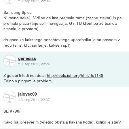
::
3. sep 2011, 22:06
Samsung Spica
Ni ravno nekaj...Vidi se da ima premalo rama (zacne stekat) in pa
premalo placa (trije spili, navigacija, G+, FB klient pa ze tezi da
zmankuje prostora)
drugace za kaksnega nezahtevnega uporabnika je pa povsem v
redu (sms, klic, surfanje, kaksen spil)
genesiss
::
3. sep 2011, 22:24
Z golobi ti tudi net dela:
http://tools.ietf.org/html/rfc1149
Edino s pingom je problem.
jalovec09
::
3. sep 2011, 22:37
SE K790i
Kako naj preeverim (vrjetno obstaja kakšna koda), koliko je star?