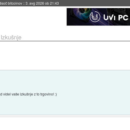
 tisoč bitcoinov
::
3. avg 2026 ob 21:43
 Izkušnje
d videl vaše izkušnje z to trgovino! :)