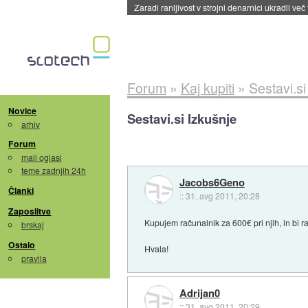
Zaradi ranljivost v strojni denarnici ukradli več
Forum
»
Kaj kupiti
»
Sestavi.si
Novice
Sestavi.si Izkušnje
arhiv
Forum
mali oglasi
teme zadnjih 24h
Jacobs6Geno
Članki
::
31. avg 2011, 20:28
Zaposlitve
Kupujem računalnik za 600€ pri njih, in bi ra
brskaj
Ostalo
Hvala!
pravila
Adrijan0
::
31. avg 2011, 20:29