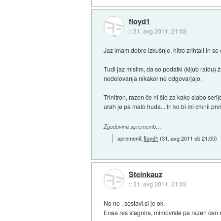
floyd1
::
31. avg 2011, 21:03
Jaz imam dobre izkušnje, hitro zrihtali in se
Tudi jaz mislim, da so podatki (kljub raidu)
nedelovanja nikakor ne odgovarjajo.
Trinitron, razen če ni šlo za kako slabo se
urah je pa malo huda... In ko bi mi crknil pr
Zgodovina sprememb…
spremenil:
floyd1
(
31. avg 2011 ob 21:05
)
Steinkauz
::
31. avg 2011, 21:03
No no , sestavi.si je ok.
Enaa res stagnira, mimovrste pa razen cen nč