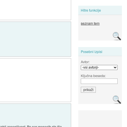
Hitre funkcije
seznam tem
Posebni izpisi
Avtor:
Ključna beseda:
bil zanesljivost. Po par mesecih sta šla