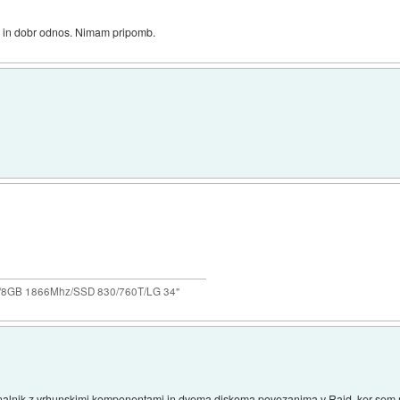
a in dobr odnos. Nimam pripomb.
0/8GB 1866Mhz/SSD 830/760T/LG 34"
čunalnik z vrhunskimi komponentami in dvema diskoma povezanima v Raid, ker sem ra