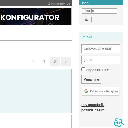
Išči:
Zadnje novice
Prijava
«
1
2
»
Zapomni si me
nov uporabnik
pozabili geslo?