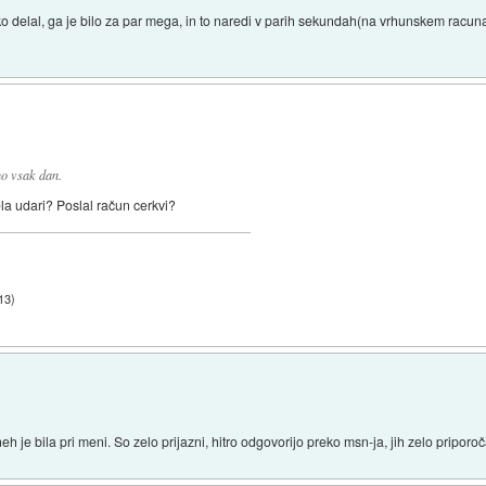
o delal, ga je bilo za par mega, in to naredi v parih sekundah(na vrhunskem racuna
o vsak dan.
ela udari? Poslal račun cerkvi?
13
)
neh je bila pri meni. So zelo prijazni, hitro odgovorijo preko msn-ja, jih zelo priporo