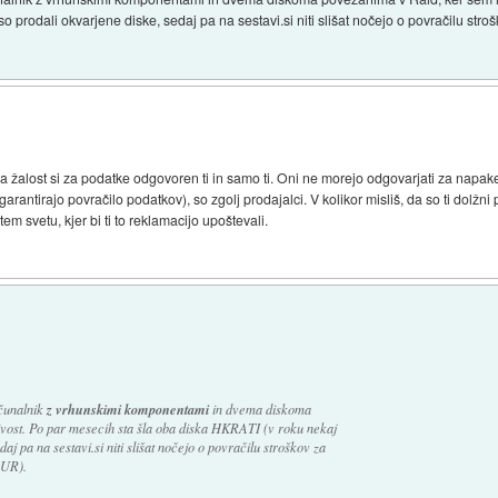
o prodali okvarjene diske, sedaj pa na sestavi.si niti slišat nočejo o povračilu str
a žalost si za podatke odgovoren ti in samo ti. Oni ne morejo odgovarjati za napake
 garantirajo povračilo podatkov), so zgolj prodajalci. V kolikor misliš, da so ti dolžn
m svetu, kjer bi ti to reklamacijo upoštevali.
ačunalnik
z vrhunskimi komponentami
in dvema diskoma
ivost. Po par mesecih sta šla oba diska HKRATI (v roku nekaj
aj pa na sestavi.si niti slišat nočejo o povračilu stroškov za
EUR).