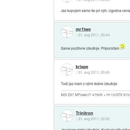
Jaz kupujem samo še pri njih. Ugodna cen
mr1two
::
31. avg 2011, 20:44
Same pozitivne izkušnje. Priporočam
krispe
::
31. avg 2011, 20:45
Tudi jaz mam z njimi dobre izkušnje
MSI Z97 MPower/i7 4790K + H110/GTX 97
Trinitron
::
31. avg 2011, 20:52
Jaz imam slabe izkušnje. Kupil pri njih ra