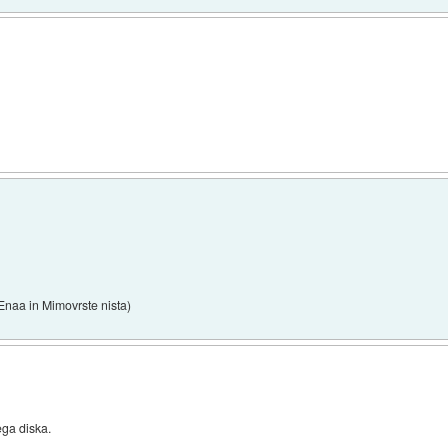
 Enaa in Mimovrste nista)
ega diska.