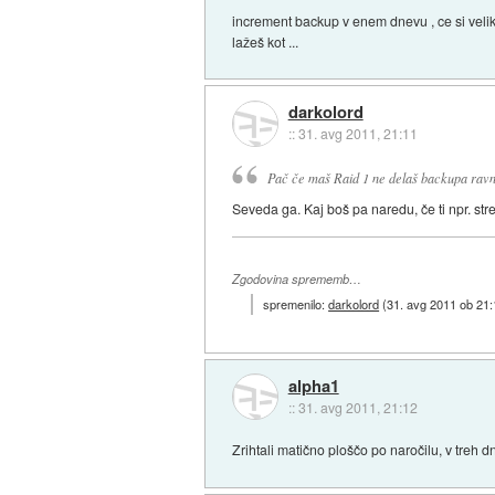
increment backup v enem dnevu , ce si velik
lažeš kot ...
darkolord
::
31. avg 2011, 21:11
Pač če maš Raid 1 ne delaš backupa ravn
Seveda ga. Kaj boš pa naredu, če ti npr. str
Zgodovina sprememb…
spremenilo:
darkolord
(
31. avg 2011 ob 21:
alpha1
::
31. avg 2011, 21:12
Zrihtali matično ploščo po naročilu, v treh d