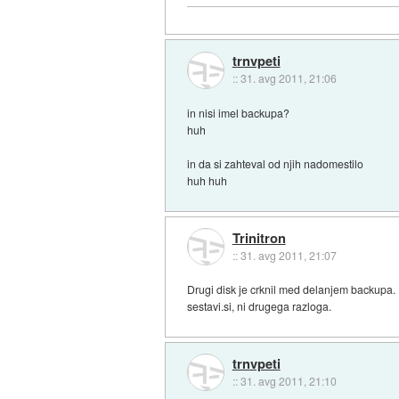
trnvpeti
::
31. avg 2011, 21:06
in nisi imel backupa?
huh
in da si zahteval od njih nadomestilo
huh huh
Trinitron
::
31. avg 2011, 21:07
Drugi disk je crknil med delanjem backupa. 
sestavi.si, ni drugega razloga.
trnvpeti
::
31. avg 2011, 21:10