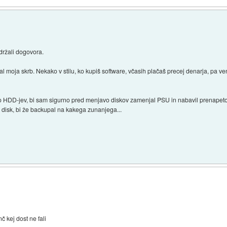
 držali dogovora.
 žal moja skrb. Nekako v stilu, ko kupiš software, včasih plačaš precej denarja, pa 
rijo HDD-jev, bi sam sigurno pred menjavo diskov zamenjal PSU in nabavil prenapetos
vi disk, bi že backupal na kakega zunanjega...
 kej dost ne fali