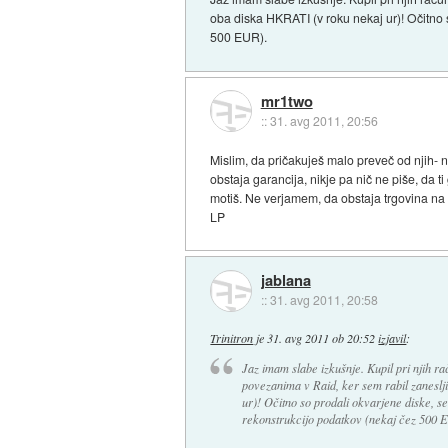
oba diska HKRATI (v roku nekaj ur)! Očitno s
500 EUR).
mr1two
::
31. avg 2011, 20:56
Mislim, da pričakuješ malo preveč od njih- n
obstaja garancija, nikje pa nič ne piše, da ti
motiš. Ne verjamem, da obstaja trgovina na te
LP
jablana
::
31. avg 2011, 20:58
Trinitron
je
31. avg 2011 ob 20:52
izjavil
:
Jaz imam slabe izkušnje. Kupil pri njih r
povezanima v Raid, ker sem rabil zaneslj
ur)! Očitno so prodali okvarjene diske, sed
rekonstrukcijo podatkov (nekaj čez 500 