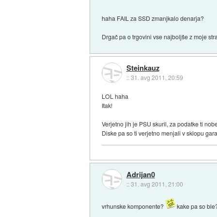
haha FAIL za SSD zmanjkalo denarja?
Drgač pa o trgovini vse najboljše z moje str
Steinkauz
::
31. avg 2011, 20:59
LOL haha
Itak!
Verjetno jih je PSU skuril, za podatke ti no
Diske pa so ti verjetno menjali v sklopu gar
Adrijan0
::
31. avg 2011, 21:00
vrhunske komponente?
kake pa so bl