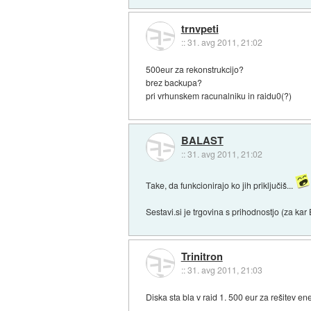
trnvpeti
::
31. avg 2011, 21:02
500eur za rekonstrukcijo?
brez backupa?
pri vrhunskem racunalniku in raidu0(?)
BALAST
::
31. avg 2011, 21:02
Take, da funkcionirajo ko jih priključiš...
Sestavi.si je trgovina s prihodnostjo (za kar
Trinitron
::
31. avg 2011, 21:03
Diska sta bla v raid 1. 500 eur za rešitev en