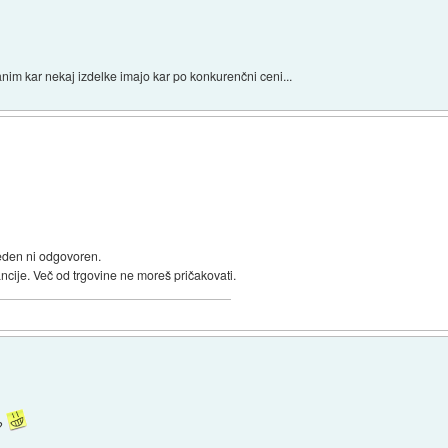
anim kar nekaj izdelke imajo kar po konkurenčni ceni...
beden ni odgovoren.
ancije. Več od trgovine ne moreš pričakovati.
e?