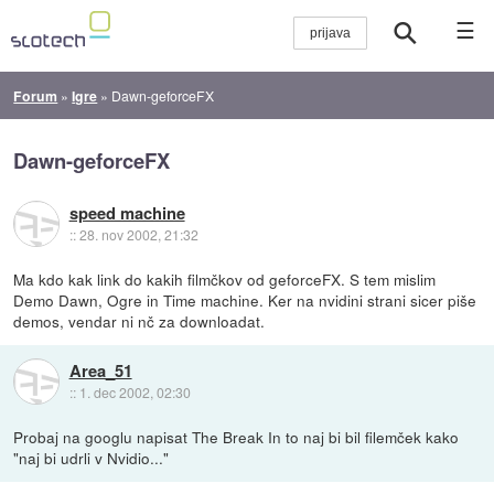
☰
Forum
»
Igre
»
Dawn-geforceFX
Dawn-geforceFX
speed machine
::
28. nov 2002, 21:32
Ma kdo kak link do kakih filmčkov od geforceFX. S tem mislim
Demo Dawn, Ogre in Time machine. Ker na nvidini strani sicer piše
demos, vendar ni nč za downloadat.
Area_51
::
1. dec 2002, 02:30
Probaj na googlu napisat The Break In to naj bi bil filemček kako
"naj bi udrli v Nvidio..."