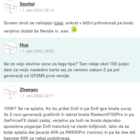
Senitel
::
1. dec 2002, 09:14
Screen shoti se nahajajo
tukaj
, enkrat v bližni prihodnosti pa bodo
verjetno dodali še filemče in .exe.
Hux
::
1. dec 2002, 09:23
Se ze vejo okvirne cene za tega tipa? Tam nekje okol 100 jurjev
dam za mojo nasledno karto sej ze nemrec cakam 2 pa pol
generaciji od GF2MX prve verzije.
Zheegec
::
1. dec 2002, 22:17
100K? Se ne splača. Ko bo prišel Dx9 in pa Dx9 igre bosta zunaj
že 2 novi generaciji grafičnih in takrat bosta Radeon9700Pro in pa
GeForceFX daleč zadaj, verjetno pa tudi ne bosta dejansko
sposobna poganjat Dx9 insturkcij na visoki ločljivosti, tako da se
bolje splača dat jauarja 40K za R9500Pro (recimo) in pa še dve leti
kasneje 40K za nekaj podobnega.