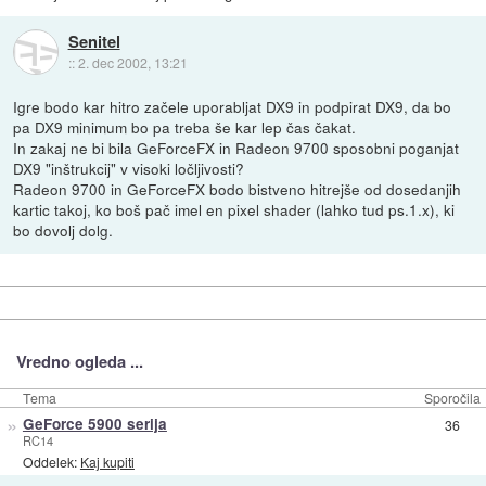
Senitel
::
2. dec 2002, 13:21
Igre bodo kar hitro začele uporabljat DX9 in podpirat DX9, da bo
pa DX9 minimum bo pa treba še kar lep čas čakat.
In zakaj ne bi bila GeForceFX in Radeon 9700 sposobni poganjat
DX9 "inštrukcij" v visoki ločljivosti?
Radeon 9700 in GeForceFX bodo bistveno hitrejše od dosedanjih
kartic takoj, ko boš pač imel en pixel shader (lahko tud ps.1.x), ki
bo dovolj dolg.
Vredno ogleda ...
Tema
Sporočila
»
GeForce 5900 serija
36
RC14
Oddelek:
Kaj kupiti