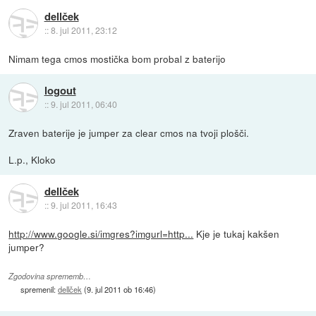
dellček
::
8. jul 2011, 23:12
Nimam tega cmos mostička bom probal z baterijo
logout
::
9. jul 2011, 06:40
Zraven baterije je jumper za clear cmos na tvoji plošči.
L.p., Kloko
dellček
::
9. jul 2011, 16:43
http://www.google.si/imgres?imgurl=http...
Kje je tukaj kakšen
jumper?
Zgodovina sprememb…
spremenil:
dellček
(
9. jul 2011 ob 16:46
)