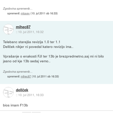
Zgodovina sprememb…
spremenil:
mtosev
(
10. jul 2011 ob 16:33
)
mihec87
::
10. jul 2011, 16:32
Telebanc starejša revizija 1.0 ter 1.1
Dellček nikjer ni povedal katero revizijo ima..
Vprašanje o enakosti FJI ter 13b je brezpredmetno,saj mi ni bilo
jasno od kje 13b sedaj vemo..
Zgodovina sprememb…
spremenil:
mihec87
(
10. jul 2011 ob 16:33
)
dellček
::
10. jul 2011, 16:33
bios imam F13b