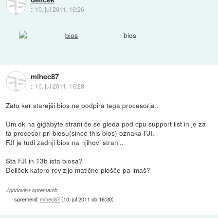
::
10. jul 2011, 16:26
bios
mihec87
::
10. jul 2011, 16:28
Zato ker starejši bios ne podpira tega procesorja..
Um ok na gigabyte strani če se gleda pod cpu support list in je za
ta procesor pri biosu(since this bios) oznaka FJI.
FJI je tudi zadnji bios na njihovi strani..
Sta FJI in 13b ista biosa?
Dellček katero revizijo matične plošče pa imaš?
Zgodovina sprememb…
spremenil:
mihec87
(
10. jul 2011 ob 16:30
)