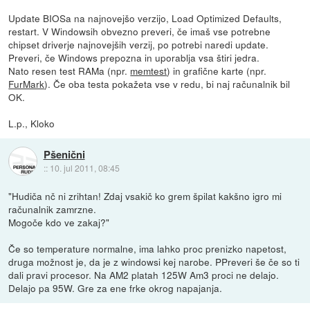
Update BIOSa na najnovejšo verzijo, Load Optimized Defaults,
restart. V Windowsih obvezno preveri, če imaš vse potrebne
chipset driverje najnovejših verzij, po potrebi naredi update.
Preveri, če Windows prepozna in uporablja vsa štiri jedra.
Nato resen test RAMa (npr.
memtest
) in grafične karte (npr.
FurMark
). Če oba testa pokažeta vse v redu, bi naj računalnik bil
OK.
L.p., Kloko
Pšenični
::
10. jul 2011, 08:45
"Hudiča nč ni zrihtan! Zdaj vsakič ko grem špilat kakšno igro mi
računalnik zamrzne.
Mogoče kdo ve zakaj?"
Če so temperature normalne, ima lahko proc prenizko napetost,
druga možnost je, da je z windowsi kej narobe. PPreveri še če so ti
dali pravi procesor. Na AM2 platah 125W Am3 proci ne delajo.
Delajo pa 95W. Gre za ene frke okrog napajanja.