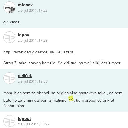
mtosev
::
9. jul 2011, 17:22
clr_cmos
lopov
::
9. jul 2011, 17:23
http://download.gigabyte.us/FileList/Ma...
Stran 7, takoj zraven baterije. Se vidi tudi na tvoji sliki, črn jumper.
dellček
::
9. jul 2011, 19:33
mhm, bios sem že obnovil na originalalne nastavitve tako , da sem
baterijo za 5 min dal ven iz matične
, bom probal še enkrat
flashat bios.
logout
::
10. jul 2011, 08:27