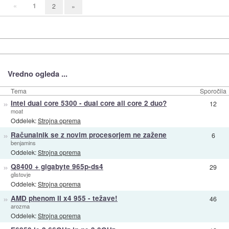
«
1
2
»
Vredno ogleda ...
Tema
Sporočila
»
Intel dual core 5300 - dual core ali core 2 duo?
12
moat
Oddelek:
Strojna oprema
»
Računalnik se z novim procesorjem ne zažene
6
benjamins
Oddelek:
Strojna oprema
»
Q8400 + gigabyte 965p-ds4
29
glistovje
Oddelek:
Strojna oprema
»
AMD phenom II x4 955 - težave!
46
arozma
Oddelek:
Strojna oprema