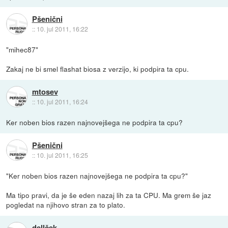
Pšenični
::
10. jul 2011, 16:22
"mihec87"
Zakaj ne bi smel flashat biosa z verzijo, ki podpira ta cpu.
mtosev
::
10. jul 2011, 16:24
Ker noben bios razen najnovejšega ne podpira ta cpu?
Pšenični
::
10. jul 2011, 16:25
"Ker noben bios razen najnovejšega ne podpira ta cpu?"
Ma tipo pravi, da je še eden nazaj lih za ta CPU. Ma grem še jaz
pogledat na njihovo stran za to plato.
dellček