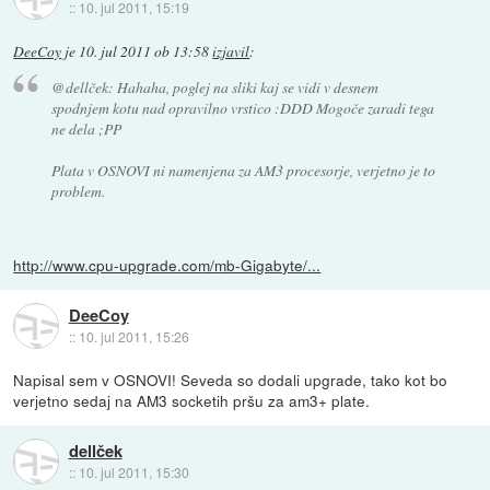
::
10. jul 2011, 15:19
DeeCoy
je
10. jul 2011 ob 13:58
izjavil
:
@dellček: Hahaha, poglej na sliki kaj se vidi v desnem
spodnjem kotu nad opravilno vrstico :DDD Mogoče zaradi tega
ne dela ;PP
Plata v OSNOVI ni namenjena za AM3 procesorje, verjetno je to
problem.
http://www.cpu-upgrade.com/mb-Gigabyte/...
DeeCoy
::
10. jul 2011, 15:26
Napisal sem v OSNOVI! Seveda so dodali upgrade, tako kot bo
verjetno sedaj na AM3 socketih pršu za am3+ plate.
dellček
::
10. jul 2011, 15:30