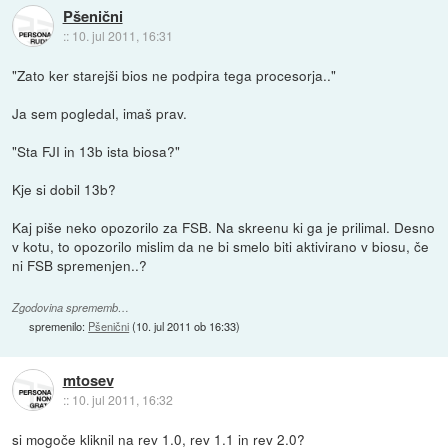
Pšenični
::
10. jul 2011, 16:31
"Zato ker starejši bios ne podpira tega procesorja.."
Ja sem pogledal, imaš prav.
"Sta FJI in 13b ista biosa?"
Kje si dobil 13b?
Kaj piše neko opozorilo za FSB. Na skreenu ki ga je prilimal. Desno
v kotu, to opozorilo mislim da ne bi smelo biti aktivirano v biosu, če
ni FSB spremenjen..?
Zgodovina sprememb…
spremenilo:
Pšenični
(
10. jul 2011 ob 16:33
)
mtosev
::
10. jul 2011, 16:32
si mogoče kliknil na rev 1.0, rev 1.1 in rev 2.0?