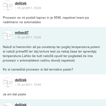
dellček
::
10. jul 2011, 10:24
Procesor so mi poslali taprav in je 95W, napetost imam pa
naštimano na avtomatsko
mihec87
::
10. jul 2011, 10:34
Naloži si hwmonitor ali pa coretemp ter poglej temperature,potem
si naloži prime95 ter daj torture test za nekaj časa ter spremljaj
temperature.Lahko še tudi naložiš cpuid ter pogledaš če ima
procesor v avtomatskem načinu dovolj napetosti.
Ko si nameščal procesor si dal termalno pasto?
dellček
::
10. jul 2011, 10:54
Ja sm dal pasto
dellček