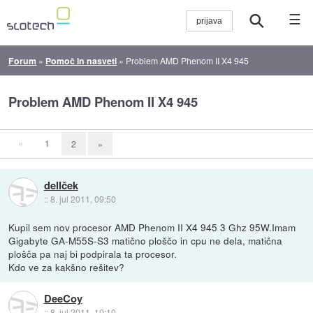
☰
Forum
»
Pomoč in nasveti
»
Problem AMD Phenom II X4 945
Problem AMD Phenom II X4 945
«
1
2
»
dellček
::
8. jul 2011, 09:50
Kupil sem nov procesor AMD Phenom II X4 945 3 Ghz 95W.Imam
Gigabyte GA-M55S-S3 matično ploščo in cpu ne dela, matična
plošča pa naj bi podpirala ta procesor.
Kdo ve za kakšno rešitev?
DeeCoy
::
8. jul 2011, 10:10