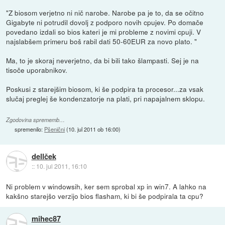
"Z biosom verjetno ni nič narobe. Narobe pa je to, da se očitno
Gigabyte ni potrudil dovolj z podporo novih cpujev. Po domače
povedano izdali so bios kateri je mi probleme z novimi cpuji. V
najslabšem primeru boš rabil dati 50-60EUR za novo plato. "
Ma, to je skoraj neverjetno, da bi bili tako šlampasti. Sej je na
tisoče uporabnikov.
Poskusi z starejšim biosom, ki še podpira ta procesor...za vsak
slučaj preglej še kondenzatorje na plati, pri napajalnem sklopu.
Zgodovina sprememb…
spremenilo:
Pšenični
(
10. jul 2011 ob 16:00
)
dellček
::
10. jul 2011, 16:10
Ni problem v windowsih, ker sem sprobal xp in win7. A lahko na
kakšno starejšo verzijo bios flasham, ki bi še podpirala ta cpu?
mihec87