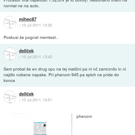
normal ne na auto.
mihec87
::
10. jul 2011, 13:32
Poskusi še pognat memtest..
dellček
::
10. jul 2011, 13:42
Sem probal še en drug cpu na tej matični pa ni nč zamrznilo in ni
najdlo nobene napake. Pri phenom 945 pa sploh ne pride do
konca
dellček
::
10. jul 2011, 13:51
phenom