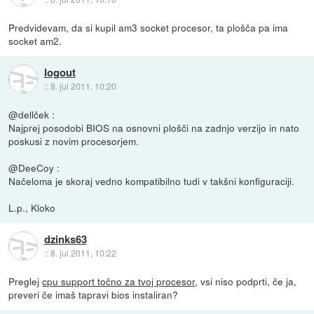
Predvidevam, da si kupil am3 socket procesor, ta plošča pa ima
socket am2.
logout
::
8. jul 2011, 10:20
@dellček :
Najprej posodobi BIOS na osnovni plošči na zadnjo verzijo in nato
poskusi z novim procesorjem.
@DeeCoy :
Načeloma je skoraj vedno kompatibilno tudi v takšni konfiguraciji.
L.p., Kloko
dzinks63
::
8. jul 2011, 10:22
Preglej
cpu support točno za tvoj procesor
, vsi niso podprti, če ja,
preveri če imaš tapravi bios instaliran?