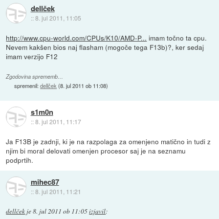
dellček
::
8. jul 2011, 11:05
http://www.cpu-world.com/CPUs/K10/AMD-P...
imam točno ta cpu.
Nevem kakšen bios naj flasham (mogoče tega F13b)?, ker sedaj
imam verzijo F12
Zgodovina sprememb…
spremenil:
dellček
(
8. jul 2011 ob 11:08
)
s1m0n
::
8. jul 2011, 11:17
Ja F13B je zadnji, ki je na razpolaga za omenjeno matično in tudi z
njim bi moral delovati omenjen procesor saj je na seznamu
podprtih.
mihec87
::
8. jul 2011, 11:21
dellček
je
8. jul 2011 ob 11:05
izjavil
: