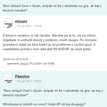
Sem izklopil Cool n Quiet, ampak mi še v windows ne gre. Je kaj z
biosom narobe?
mtosev
::
10. jul 2011, 15:38
Z biosom verjetno ni nič narobe. Narobe pa je to, da se očitno
Gigabyte ni potrudil dovolj z podporo novih cpujev. Po domače
povedano izdali so bios kateri je mi probleme z novimi cpuji. V
najslabšem primeru boš rabil dati 50-60EUR za novo plato.
Zgodovina sprememb…
spremenil:
mtosev
(
10. jul 2011 ob 15:45
)
Pšenični
::
10. jul 2011, 15:54
"Sem izklopil Cool n Quiet, ampak mi še v windows ne gre. Je kaj z
biosom narobe?"
Windowse si naložil na novo? Imaš XP ali kaj drugega?