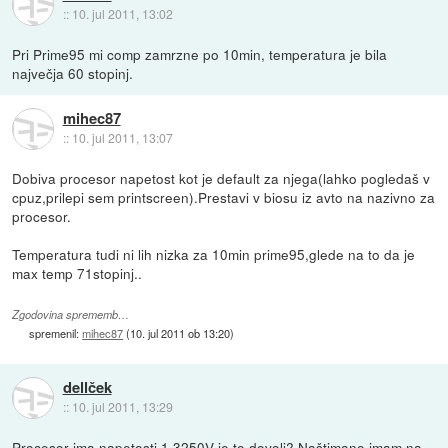
::
10. jul 2011, 13:02
Pri Prime95 mi comp zamrzne po 10min, temperatura je bila
največja 60 stopinj.
mihec87
::
10. jul 2011, 13:07
Dobiva procesor napetost kot je default za njega(lahko pogledaš v
cpuz,prilepi sem printscreen).Prestavi v biosu iz avto na nazivno za
procesor.
Temperatura tudi ni lih nizka za 10min prime95,glede na to da je
max temp 71stopinj..
Zgodovina sprememb…
spremenil:
mihec87
(
10. jul 2011 ob 13:20
)
dellček
::
10. jul 2011, 13:29
Procesor ima napetosti 1.3250V je to dovolj? Naštimano imam na