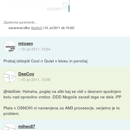
Zgodovina sprememb…
zavaroval slike:
bluefish
(
10. jul 2011 ob 15:20
)
mtosev
::
10. jul 2011, 13:54
Probaj izklopiti Cool n Quiet v biosu in poročaj.
DeeCoy
::
10. jul 2011, 13:58
@dellček: Hahaha, poglej na sliki kaj se vidi v desnem spodnjem
kotu nad opravilno vrstico :DDD Mogoče zaradi tega ne dela ;PP
Plata v OSNOVI ni namenjena za AM3 procesorje, verjetno je to
problem.
mihec87