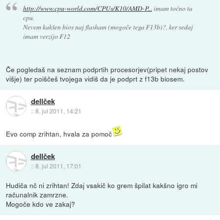
http://www.cpu-world.com/CPUs/K10/AMD-P...
imam točno ta
cpu.
Nevem kakšen bios naj flasham (mogoče tega F13b)?, ker sedaj
imam verzijo F12
Če pogledaš na seznam podprtih procesorjev(pripet nekaj postov
višje) ter poiščeš tvojega vidiš da je podprt z f13b biosem.
dellček
::
8. jul 2011, 14:21
Evo comp zrihtan, hvala za pomoč
dellček
::
8. jul 2011, 17:01
Hudiča nč ni zrihtan! Zdaj vsakič ko grem špilat kakšno igro mi
računalnik zamrzne.
Mogoče kdo ve zakaj?