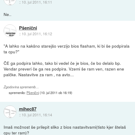
::
10. jul 2011, 16:11
Ne..
Pšenični
::
10. jul 2011, 16:12
"A lahko na kakšno starejšo verzijo bios flasham, ki bi še podpirala
ta cpu?"
ČE ga podpira lahko, tako bi vedel če je bios, če bo delalo bp.
Vendar preveri če ga res podpira. Vzemi še ram ven, razen ene
palčke. Nastavitve za ram , na avto...
Zgodovina sprememb…
spremenilo:
Pšenični
(
10. jul 2011 ob 16:19
)
mihec87
::
10. jul 2011, 16:14
Imaš možnost še prilepit sliko z bios nastavitvami(tisto kjer štelaš
cpu ter ram)?