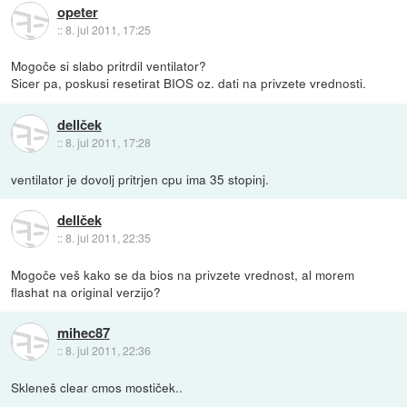
opeter
::
8. jul 2011, 17:25
Mogoče si slabo pritrdil ventilator?
Sicer pa, poskusi resetirat BIOS oz. dati na privzete vrednosti.
dellček
::
8. jul 2011, 17:28
ventilator je dovolj pritrjen cpu ima 35 stopinj.
dellček
::
8. jul 2011, 22:35
Mogoče veš kako se da bios na privzete vrednost, al morem
flashat na original verzijo?
mihec87
::
8. jul 2011, 22:36
Skleneš clear cmos mostiček..