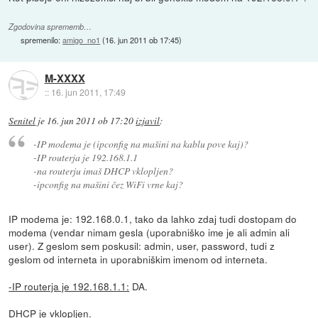
Zgodovina sprememb…
spremenilo:
amigo_no1
(
16. jun 2011 ob 17:45
)
M-XXXX
::
16. jun 2011, 17:49
Senitel
je
16. jun 2011 ob 17:20
izjavil
:
-IP modema je (ipconfig na mašini na kablu pove kaj)?
-IP routerja je 192.168.1.1
-na routerju imaš DHCP vklopljen?
-ipconfig na mašini čez WiFi vrne kaj?
IP modema je: 192.168.0.1, tako da lahko zdaj tudi dostopam do
modema (vendar nimam gesla (uporabniško ime je ali admin ali
user). Z geslom sem poskusil: admin, user, password, tudi z
geslom od interneta in uporabniškim imenom od interneta.
-IP routerja je 192.168.1.1:
DA.
DHCP je vklopljen.