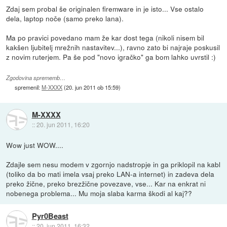
Zdaj sem probal še originalen firemware in je isto... Vse ostalo
dela, laptop noče (samo preko lana).
Ma po pravici povedano mam že kar dost tega (nikoli nisem bil
kakšen ljubitelj mrežnih nastavitev...), ravno zato bi najraje poskusil
z novim ruterjem. Pa še pod "novo igračko" ga bom lahko uvrstil :)
Zgodovina sprememb…
spremenil:
M-XXXX
(
20. jun 2011 ob 15:59
)
M-XXXX
::
20. jun 2011, 16:20
Wow just WOW....
Zdajle sem nesu modem v zgornjo nadstropje in ga priklopil na kabl
(toliko da bo mati imela vsaj preko LAN-a internet) in zadeva dela
preko žične, preko brezžične povezave, vse... Kar na enkrat ni
nobenega problema... Mu moja slaba karma škodi al kaj??
Pyr0Beast
::
20. jun 2011, 16:32