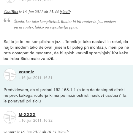
CoolBits
je
16. jun 2011 ob 15:44
izjavil
:
Škoda, ker tako kompliciraš. Router bi bil router in je... modem
pa ni router, lahko pa vzpostavlja ppoe.
Saj to je to, ne kompliciram jaz... Tehnik je tako nastavil in rekel, da
naj bi modem tako deloval (nisem bil poleg pri montaži), meni pa ne
rata dostopat do modema, da bi sploh karkoli spreminjal:( Kot kaže
bo treba Siolu malo zatežit...
vorantz
::
16. jun 2011, 16:31
Predvidevam, da si probal 192.168.1.1 (s tem da dostopaš direkt
ne prek kakega routerja ki ma po možnosti isti naslov) usr/usr? Ta
je ponavadi pri siolu
M-XXXX
::
16. jun 2011, 16:32
vorantz
je
16. jun 2011 ob 16:31
izjavil
: