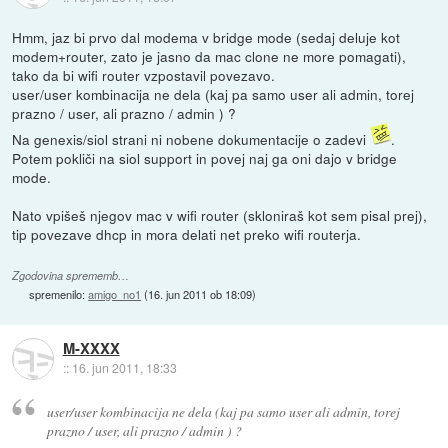
Hmm, jaz bi prvo dal modema v bridge mode (sedaj deluje kot
modem+router, zato je jasno da mac clone ne more pomagati),
tako da bi wifi router vzpostavil povezavo.
user/user kombinacija ne dela (kaj pa samo user ali admin, torej
prazno / user, ali prazno / admin ) ?
Na genexis/siol strani ni nobene dokumentacije o zadevi
.
Potem pokliči na siol support in povej naj ga oni dajo v bridge
mode.
Nato vpišeš njegov mac v wifi router (skloniraš kot sem pisal prej),
tip povezave dhcp in mora delati net preko wifi routerja.
Zgodovina sprememb…
spremenilo:
amigo_no1
(
16. jun 2011 ob 18:09
)
M-XXXX
::
16. jun 2011, 18:33
user/user kombinacija ne dela (kaj pa samo user ali admin, torej
prazno / user, ali prazno / admin ) ?