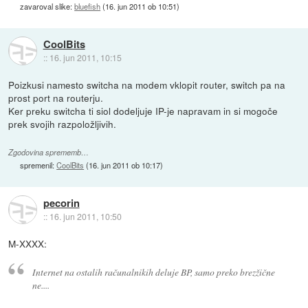
zavaroval slike:
bluefish
(
16. jun 2011 ob 10:51
)
CoolBits
::
16. jun 2011, 10:15
Poizkusi namesto switcha na modem vklopit router, switch pa na
prost port na routerju.
Ker preku switcha ti siol dodeljuje IP-je napravam in si mogoče
prek svojih razpoložljivih.
Zgodovina sprememb…
spremenil:
CoolBits
(
16. jun 2011 ob 10:17
)
pecorin
::
16. jun 2011, 10:50
M-XXXX:
Internet na ostalih računalnikih deluje BP, samo preko brezžične
ne....