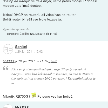
IP dodelil
dostop do ruterja: ne dela nikjer, samo preko mobija
modem zato imaš dostop.
Izklopi DHCP na routerju ali vklopi vse na router.
Boljši router bi rešil vse tvoje težave ja.
Zgodovina sprememb…
spremenil:
CoolBits
(
20. jun 2011 ob 11:46
)
Senitel
::
20. jun 2011, 12:02
M-XXXX
je
20. jun 2011 ob 11:26
izjavil
:
PS: v moji obupanosti dejansko razmišljam že o menjavi
ruterja... Pozna kdo kakšno dobro mašinco, da ima 1GB mrežo
(po možnosti) in prenese 20/20 povezavo? Ker zdajšni linksys je
ne...
Mikrotik RB750G?
Potegne vse kar hočeš.
M-XXXX