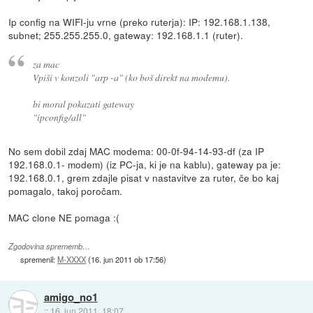
Ip config na WIFI-ju vrne (preko ruterja): IP: 192.168.1.138,
subnet; 255.255.255.0, gateway: 192.168.1.1 (ruter).
za mac
Vpiši v konzoli "arp -a" (ko boš direkt na modemu).
bi moral pokazati gateway
"ipconfig/all"
No sem dobil zdaj MAC modema: 00-0f-94-14-93-df (za IP
192.168.0.1- modem) (iz PC-ja, ki je na kablu), gateway pa je:
192.168.0.1, grem zdajle pisat v nastavitve za ruter, če bo kaj
pomagalo, takoj poročam.
MAC clone NE pomaga :(
Zgodovina sprememb…
spremenil:
M-XXXX
(
16. jun 2011 ob 17:56
)
amigo_no1
::
16. jun 2011, 18:07