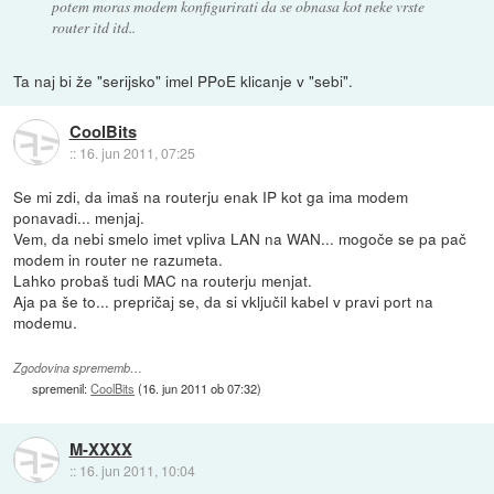
potem moras modem konfigurirati da se obnasa kot neke vrste
router itd itd..
Ta naj bi že "serijsko" imel PPoE klicanje v "sebi".
CoolBits
::
16. jun 2011, 07:25
Se mi zdi, da imaš na routerju enak IP kot ga ima modem
ponavadi... menjaj.
Vem, da nebi smelo imet vpliva LAN na WAN... mogoče se pa pač
modem in router ne razumeta.
Lahko probaš tudi MAC na routerju menjat.
Aja pa še to... prepričaj se, da si vključil kabel v pravi port na
modemu.
Zgodovina sprememb…
spremenil:
CoolBits
(
16. jun 2011 ob 07:32
)
M-XXXX
::
16. jun 2011, 10:04