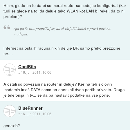
Hmm, glede na to da bi se moral router samodejno konfigurirat (kar
tudi se glede na to, da deluje tako WLAN kot LAN bi rekel, da to ni
problem)?
Aja pa še to... prepričaj se, da si vključil kabel v pravi port na
modemu.
Internet na ostalih računalnikih deluje BP, samo preko brezžične
ne....
CoolBits
::
16. jun 2011, 10:06
A ostali so povezani na router in deluje? Ker na teh siolovih
modemih imaš DATA samo na enem ali dveh portih privzeto. Drugo
je telefonija in tv... se da pa nastavit podatke na vse porte.
BlueRunner
::
16. jun 2011, 10:06
genexis?