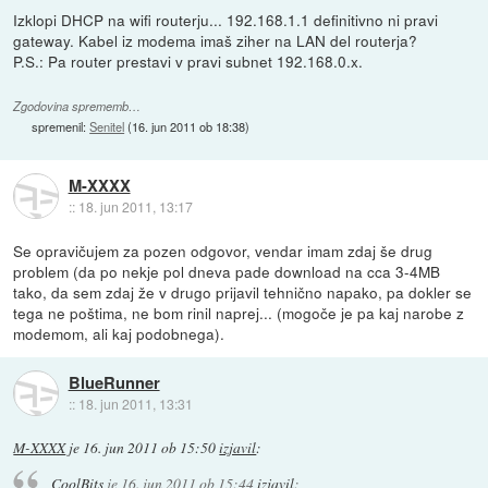
Izklopi DHCP na wifi routerju... 192.168.1.1 definitivno ni pravi
gateway. Kabel iz modema imaš ziher na LAN del routerja?
P.S.: Pa router prestavi v pravi subnet 192.168.0.x.
Zgodovina sprememb…
spremenil:
Senitel
(
16. jun 2011 ob 18:38
)
M-XXXX
::
18. jun 2011, 13:17
Se opravičujem za pozen odgovor, vendar imam zdaj še drug
problem (da po nekje pol dneva pade download na cca 3-4MB
tako, da sem zdaj že v drugo prijavil tehnično napako, pa dokler se
tega ne poštima, ne bom rinil naprej... (mogoče je pa kaj narobe z
modemom, ali kaj podobnega).
BlueRunner
::
18. jun 2011, 13:31
M-XXXX
je
16. jun 2011 ob 15:50
izjavil
:
CoolBits
je
16. jun 2011 ob 15:44
izjavil
: