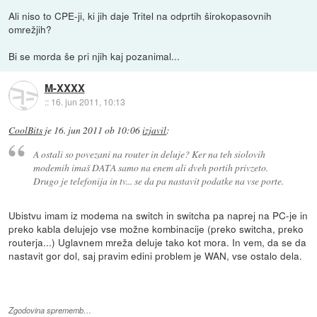
Ali niso to CPE-ji, ki jih daje Tritel na odprtih širokopasovnih
omrežjih?
Bi se morda še pri njih kaj pozanimal...
M-XXXX
::
16. jun 2011, 10:13
CoolBits
je
16. jun 2011 ob 10:06
izjavil
:
A ostali so povezani na router in deluje? Ker na teh siolovih
modemih imaš DATA samo na enem ali dveh portih privzeto.
Drugo je telefonija in tv... se da pa nastavit podatke na vse porte.
Ubistvu imam iz modema na switch in switcha pa naprej na PC-je in
preko kabla delujejo vse možne kombinacije (preko switcha, preko
routerja...) Uglavnem mreža deluje tako kot mora. In vem, da se da
nastavit gor dol, saj pravim edini problem je WAN, vse ostalo dela.
Zgodovina sprememb…