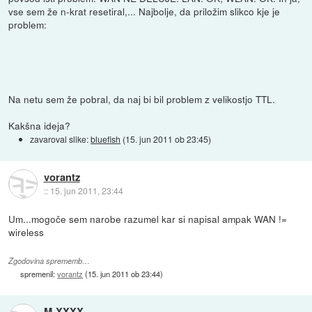
vse sem že n-krat resetiral,... Najbolje, da priložim slikco kje je
problem:
Na netu sem že pobral, da naj bi bil problem z velikostjo TTL.
Kakšna ideja?
zavaroval slike:
bluefish
(
15. jun 2011 ob 23:45
)
vorantz
::
15. jun 2011, 23:44
Um...mogoče sem narobe razumel kar si napisal ampak WAN !=
wireless
Zgodovina sprememb…
spremenil:
vorantz
(
15. jun 2011 ob 23:44
)
M-XXXX