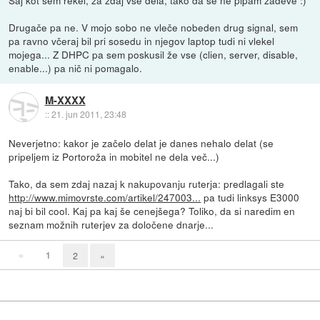
Drugače pa ne. V mojo sobo ne vleče nobeden drug signal, sem
pa ravno včeraj bil pri sosedu in njegov laptop tudi ni vlekel
mojega... Z DHPC pa sem poskusil že vse (clien, server, disable,
enable...) pa nič ni pomagalo.
M-XXXX
::
21. jun 2011, 23:48
Neverjetno: kakor je začelo delat je danes nehalo delat (se
pripeljem iz Portoroža in mobitel ne dela več...)
Tako, da sem zdaj nazaj k nakupovanju ruterja: predlagali ste
http://www.mimovrste.com/artikel/247003...
pa tudi linksys E3000
naj bi bil cool. Kaj pa kaj še cenejšega? Toliko, da si naredim en
seznam možnih ruterjev za določene dnarje...
«
1
2
»