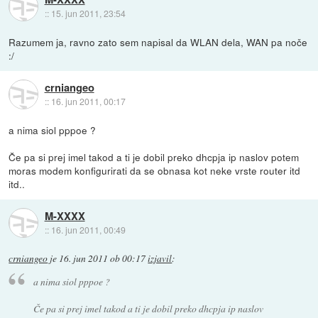
::
15. jun 2011, 23:54
Razumem ja, ravno zato sem napisal da WLAN dela, WAN pa noče
:/
crniangeo
::
16. jun 2011, 00:17
a nima siol pppoe ?
Če pa si prej imel takod a ti je dobil preko dhcpja ip naslov potem
moras modem konfigurirati da se obnasa kot neke vrste router itd
itd..
M-XXXX
::
16. jun 2011, 00:49
crniangeo
je
16. jun 2011 ob 00:17
izjavil
:
a nima siol pppoe ?
Če pa si prej imel takod a ti je dobil preko dhcpja ip naslov