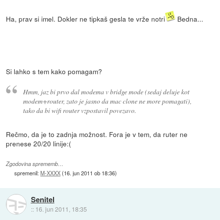
Ha, prav si imel. Dokler ne tipkaš gesla te vrže notri
Bedna...
Si lahko s tem kako pomagam?
Hmm, jaz bi prvo dal modema v bridge mode (sedaj deluje kot
modem+router, zato je jasno da mac clone ne more pomagati),
tako da bi wifi router vzpostavil povezavo.
Rečmo, da je to zadnja možnost. Fora je v tem, da ruter ne
prenese 20/20 linije:(
Zgodovina sprememb…
spremenil:
M-XXXX
(
16. jun 2011 ob 18:36
)
Senitel
::
16. jun 2011, 18:35