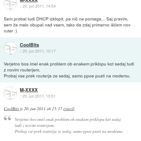
::
20. jun 2011, 14:54
Sem probal tudi DHCP izklopit, pa nič ne pomaga... Saj pravim,
sem že malo obupal nad vsem, tako da zdaj primarno iščem nov
ruter :)
CoolBits
::
20. jun 2011, 15:17
Verjetno bos imel enak problem ob enakem priklopu kot sedaj tudi
z novim routerjem.
Probaj vse prek routerja ze sedaj, samo ppoe pusti na modemu.
M-XXXX
::
20. jun 2011, 15:51
CoolBits
je
20. jun 2011 ob 15:17
izjavil
:
Verjetno bos imel enak problem ob enakem priklopu kot sedaj
tudi z novim routerjem.
Probaj vse prek routerja ze sedaj, samo ppoe pusti na modemu.