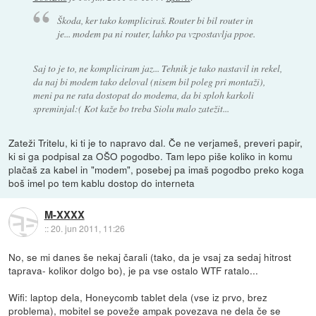
Škoda, ker tako kompliciraš. Router bi bil router in
je... modem pa ni router, lahko pa vzpostavlja ppoe.
Saj to je to, ne kompliciram jaz... Tehnik je tako nastavil in rekel,
da naj bi modem tako deloval (nisem bil poleg pri montaži),
meni pa ne rata dostopat do modema, da bi sploh karkoli
spreminjal:( Kot kaže bo treba Siolu malo zatežit...
Zateži Tritelu, ki ti je to napravo dal. Če ne verjameš, preveri papir,
ki si ga podpisal za OŠO pogodbo. Tam lepo piše koliko in komu
plačaš za kabel in "modem", posebej pa imaš pogodbo preko koga
boš imel po tem kablu dostop do interneta
M-XXXX
::
20. jun 2011, 11:26
No, se mi danes še nekaj čarali (tako, da je vsaj za sedaj hitrost
taprava- kolikor dolgo bo), je pa vse ostalo WTF ratalo...
Wifi: laptop dela, Honeycomb tablet dela (vse iz prvo, brez
problema), mobitel se poveže ampak povezava ne dela če se