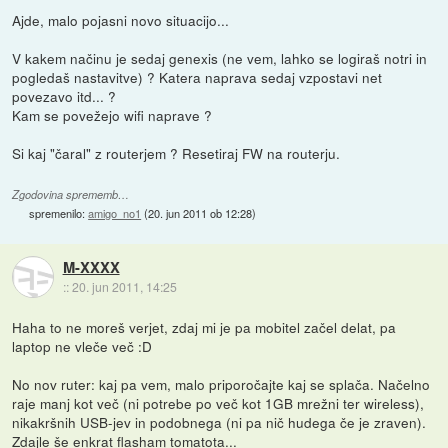
Ajde, malo pojasni novo situacijo...
V kakem načinu je sedaj genexis (ne vem, lahko se logiraš notri in
pogledaš nastavitve) ? Katera naprava sedaj vzpostavi net
povezavo itd... ?
Kam se povežejo wifi naprave ?
Si kaj "čaral" z routerjem ? Resetiraj FW na routerju.
Zgodovina sprememb…
spremenilo:
amigo_no1
(
20. jun 2011 ob 12:28
)
M-XXXX
::
20. jun 2011, 14:25
Haha to ne moreš verjet, zdaj mi je pa mobitel začel delat, pa
laptop ne vleče več :D
No nov ruter: kaj pa vem, malo priporočajte kaj se splača. Načelno
raje manj kot več (ni potrebe po več kot 1GB mrežni ter wireless),
nikakršnih USB-jev in podobnega (ni pa nič hudega če je zraven).
Zdajle še enkrat flasham tomatota...