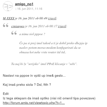
amigo_no1
::
16. jun 2011, 11:16
M-XXXX
je
16. jun 2011 ob 00:49
izjavil
:
crniangeo
je
16. jun 2011 ob 00:17
izjavil
:
a nima siol pppoe ?
Če pa si prej imel takod a ti je dobil preko dhcpja ip
naslov potem moras modem konfigurirati da se
obnasa kot neke vrste router itd itd..
Ta naj bi že "serijsko" imel PPoE klicanje v "sebi".
Nastavi na pppoe in vpiši up ime& geslo...
Kaj imaš preko siola ? Dsl, ftth ?
Edit
Iz tega sklepam da imaš optiko (nisi nič omenil tipa povezave)
http://forum.amis.net/viewtopic.php?t=1...