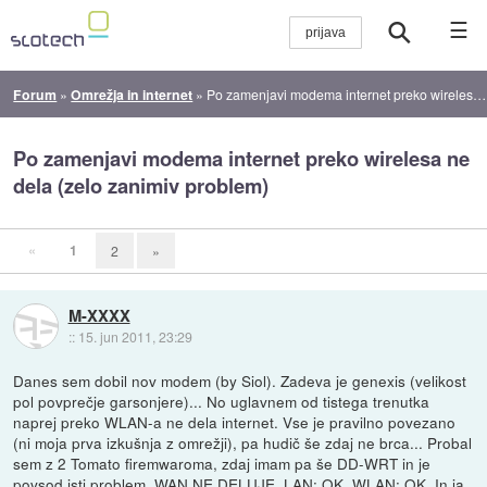
☰
Forum
»
Omrežja in internet
»
Po zamenjavi modema internet preko wirelesa ne dela (zelo zanimiv problem)
Po zamenjavi modema internet preko wirelesa ne
dela (zelo zanimiv problem)
«
1
2
»
M-XXXX
::
15. jun 2011, 23:29
Danes sem dobil nov modem (by Siol). Zadeva je genexis (velikost
pol povprečje garsonjere)... No uglavnem od tistega trenutka
naprej preko WLAN-a ne dela internet. Vse je pravilno povezano
(ni moja prva izkušnja z omrežji), pa hudič še zdaj ne brca... Probal
sem z 2 Tomato firemwaroma, zdaj imam pa še DD-WRT in je
povsod isti problem. WAN NE DELUJE. LAN: OK, WLAN: OK. In ja,