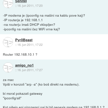
Senitel
::
16. jun 2011, 17:20
-IP modema je (ipconfig na mašini na kablu pove kaj)?
-IP routerja je 192.168.1.1
-na routerju imaš DHCP vklopljen?
-ipconfig na mašini čez WiFi vrne kaj?
Pyr0Beast
::
16. jun 2011, 17:22
Router 192.168.10.1 ?
amigo_no1
::
16. jun 2011, 17:27
za mac
Vpiši v konzoli "arp -a" (ko boš direkt na modemu).
bi moral pokazati gateway
"ipconfig/all"
Kot pišejo eni nizozemci naj bi bil genexis modem na 192.168.0.1 ?