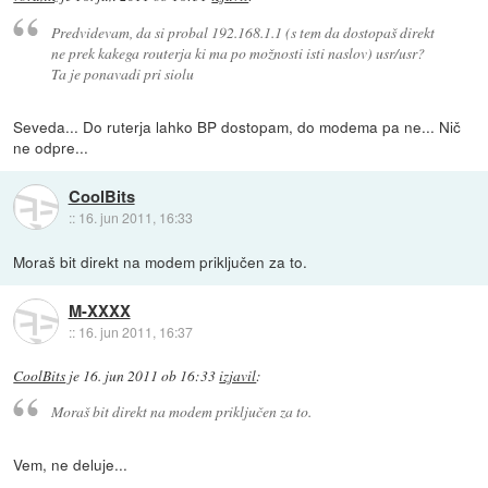
Predvidevam, da si probal 192.168.1.1 (s tem da dostopaš direkt
ne prek kakega routerja ki ma po možnosti isti naslov) usr/usr?
Ta je ponavadi pri siolu
Seveda... Do ruterja lahko BP dostopam, do modema pa ne... Nič
ne odpre...
CoolBits
::
16. jun 2011, 16:33
Moraš bit direkt na modem priključen za to.
M-XXXX
::
16. jun 2011, 16:37
CoolBits
je
16. jun 2011 ob 16:33
izjavil
:
Moraš bit direkt na modem priključen za to.
Vem, ne deluje...