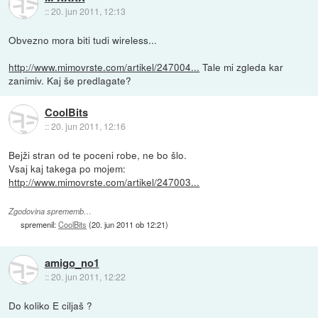
::
20. jun 2011, 12:13
Obvezno mora biti tudi wireless...
http://www.mimovrste.com/artikel/247004...
Tale mi zgleda kar
zanimiv. Kaj še predlagate?
CoolBits
::
20. jun 2011, 12:16
Bejži stran od te poceni robe, ne bo šlo.
Vsaj kaj takega po mojem:
http://www.mimovrste.com/artikel/247003...
Zgodovina sprememb…
spremenil:
CoolBits
(
20. jun 2011 ob 12:21
)
amigo_no1
::
20. jun 2011, 12:22
Do koliko E ciljaš ?