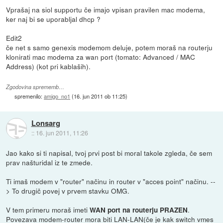
Vprašaj na siol supportu če imajo vpisan pravilen mac modema,
ker naj bi se uporabljal dhcp ?
Edit2
če net s samo genexis modemom deluje, potem moraš na routerju
klonirati mac modema za wan port (tomato: Advanced / MAC
Address) (kot pri kablaših).
Zgodovina sprememb…
spremenilo:
amigo_no1
(
16. jun 2011 ob 11:25
)
Lonsarg
::
16. jun 2011, 11:26
Jao kako si ti napisal, tvoj prvi post bi moral takole zgleda, če sem
prav našturidal iz te zmede.
Ti imaš modem v "router" načinu in router v "acces point" načinu. --
> To drugič povej v prvem stavku OMG.
V tem primeru moraš imeti
.
WAN port na routerju PRAZEN
Povezava modem-router mora biti LAN-LAN(če je kak switch vmes