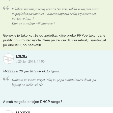
V kakem načinu je sedaj genexis (ne vem, lahko se logiraš notri
in pogledaš nastavitve) ? Katera naprava sedaj vzpostavi net
povezavo itd... ?
Kam se povežejo wifi naprave ?
Genexis je tako kot že od začetka: kliče preko PPPoe tako, da je
praktično v router mode. Sem pa že vse 10x resetiral,.. nastavljal
po občutku, po nasvetih...
k3k3tz
::
20. jun 2011, 14:50
M-XXXX
je
20. jun 2011 ob 14:25
izjavil
:
Haha to ne moreš verjet, zdaj mi je pa mobitel začel delat, pa
laptop ne vleče več :D
A maš mogoče omejen DHCP range?
M-XXXX