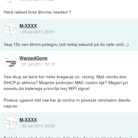
Hard reboot brez štroma needed ?
M-XXXX
::
20. jun 2011, 20:01
Vsaj 10x ven štrom potegnu (od nekaj sekund pa do cele noči...)
WarpedGone
::
20. jun 2011, 20:12
Vse skup se bere kot neko kreganje oz. racing. Maš morda dva
DHCP-ja aktivna? Mogoče podvojen MAC naslov kje? Magari pri
sosedu,do katerega pricurlja tvoj WiFi signal.
Poskus ugasnit čist vse kar je možno in povezat minimalno število
naprav.
M-XXXX
::
20. jun 2011, 23:33
Saj kot sem rekel, za zdaj vse dela, tako da se ne pipam zadeve :)