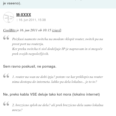
je vseeno).
M-XXXX
::
16. jun 2011, 15:38
CoolBits
je
16. jun 2011 ob 10:15
izjavil
:
Poizkusi namesto switcha na modem vklopit router, switch pa na
prost port na routerju.
Ker preku switcha ti siol dodeljuje IP-je napravam in si mogoče
prek svojih razpoložljivih.
Sem ravno poskusil, ne pomaga.
1. router na wan ne dobi ipja? potem vse kar priklopis na router
nima dostopa do interneta. lahko pa dela lokalno... je to to?
Ne, preko kabla VSE deluje tako kot mora (lokalno internet)
2. brezzicno sploh ne dela? ali prek brezzicno dela samo lokalna
mreza?