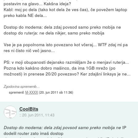
postavim na glavo... Kakšna ideja?
Kabl: moj pc dela (tako kot dela že ves čas), če povežem laptop
preko kabla NE dela...
Dostop do modema: dela zdaj povsod samo preko mobija ne
dostop do ruterja: ne dela nikjer, samo preko mobija
Vse je pa popolnoma isto povezano kot včeraj... WTF zdaj mi pa
res ni čisto nič več jasno...
PS: v moji obupanosti dejansko razmišljam že o menjavi ruterja...
Pozna kdo kakšno dobro mašinco, da ima 1GB mrežo (po
možnosti) in prenese 20/20 povezavo? Ker zdajšni linksys je ne...
Zgodovina sprememb…
spremenil:
M-XXXX
(
20. jun 2011 ob 11:36
)
CoolBits
::
20. jun 2011, 11:43
IP
Dostop do modema: dela zdaj povsod samo preko mobija ne
dodelil router zato imaš dostop