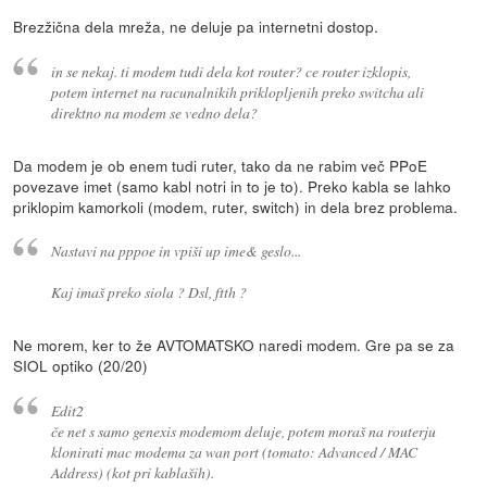
Brezžična dela mreža, ne deluje pa internetni dostop.
in se nekaj. ti modem tudi dela kot router? ce router izklopis,
potem internet na racunalnikih priklopljenih preko switcha ali
direktno na modem se vedno dela?
Da modem je ob enem tudi ruter, tako da ne rabim več PPoE
povezave imet (samo kabl notri in to je to). Preko kabla se lahko
priklopim kamorkoli (modem, ruter, switch) in dela brez problema.
Nastavi na pppoe in vpiši up ime& geslo...
Kaj imaš preko siola ? Dsl, ftth ?
Ne morem, ker to že AVTOMATSKO naredi modem. Gre pa se za
SIOL optiko (20/20)
Edit2
če net s samo genexis modemom deluje, potem moraš na routerju
klonirati mac modema za wan port (tomato: Advanced / MAC
Address) (kot pri kablaših).