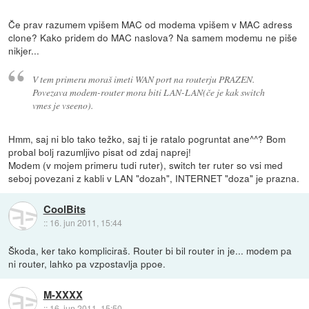
Če prav razumem vpišem MAC od modema vpišem v MAC adress
clone? Kako pridem do MAC naslova? Na samem modemu ne piše
nikjer...
V tem primeru moraš imeti WAN port na routerju PRAZEN.
Povezava modem-router mora biti LAN-LAN(če je kak switch
vmes je vseeno).
Hmm, saj ni blo tako težko, saj ti je ratalo pogruntat ane^^? Bom
probal bolj razumljivo pisat od zdaj naprej!
Modem (v mojem primeru tudi ruter), switch ter ruter so vsi med
seboj povezani z kabli v LAN "dozah", INTERNET "doza" je prazna.
CoolBits
::
16. jun 2011, 15:44
Škoda, ker tako kompliciraš. Router bi bil router in je... modem pa
ni router, lahko pa vzpostavlja ppoe.
M-XXXX
::
16. jun 2011, 15:50