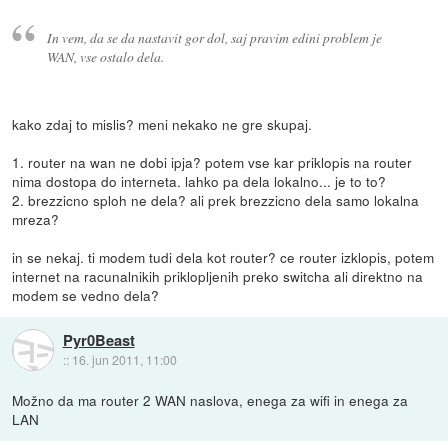
In vem, da se da nastavit gor dol, saj pravim edini problem je
WAN, vse ostalo dela.
kako zdaj to mislis? meni nekako ne gre skupaj.
1. router na wan ne dobi ipja? potem vse kar priklopis na router
nima dostopa do interneta. lahko pa dela lokalno... je to to?
2. brezzicno sploh ne dela? ali prek brezzicno dela samo lokalna
mreza?
in se nekaj. ti modem tudi dela kot router? ce router izklopis, potem
internet na racunalnikih priklopljenih preko switcha ali direktno na
modem se vedno dela?
Pyr0Beast
::
16. jun 2011, 11:00
Možno da ma router 2 WAN naslova, enega za wifi in enega za
LAN