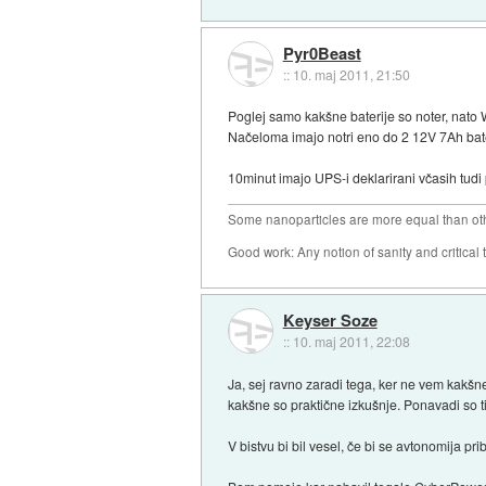
Pyr0Beast
::
10. maj 2011, 21:50
Poglej samo kakšne baterije so noter, nato W
Načeloma imajo notri eno do 2 12V 7Ah bater
10minut imajo UPS-i deklarirani včasih tudi 
Some nanoparticles are more equal than ot
Good work: Any notion of sanity and critical t
Keyser Soze
::
10. maj 2011, 22:08
Ja, sej ravno zaradi tega, ker ne vem kakšne
kakšne so praktične izkušnje. Ponavadi so t
V bistvu bi bil vesel, če bi se avtonomija pr