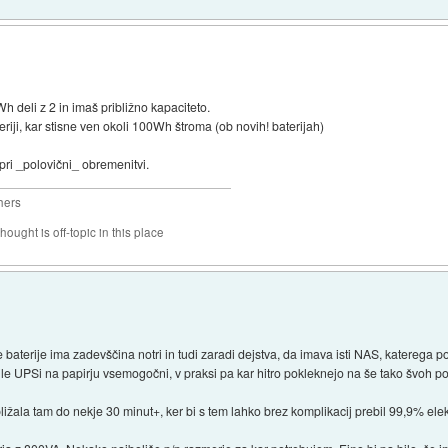
h deli z 2 in imaš približno kapaciteto.
iji, kar stisne ven okoli 100Wh štroma (ob novih! baterijah)
pri _polovični_ obremenitvi.
hers
hought is off-topic in this place
 baterije ima zadevščina notri in tudi zaradi dejstva, da imava isti NAS, katerega 
ile UPSi na papirju vsemogočni, v praksi pa kar hitro pokleknejo na še tako švoh p
ibližala tam do nekje 30 minut+, ker bi s tem lahko brez komplikacij prebil 99,9% ele