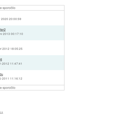
e sporočilo
v 2020 20:00:59
eter2
ov 2013 00:17:10
pr 2012 18:05:25
ti
an 2012 11:47:41
du
eb 2011 11:16:12
e sporočilo
a »