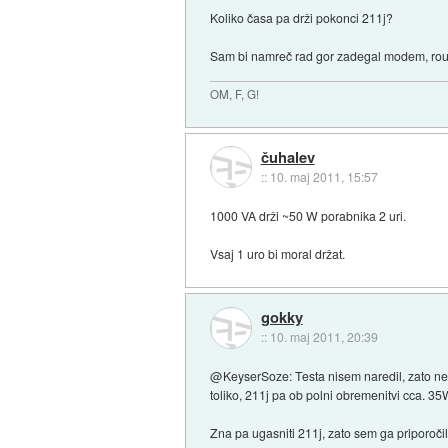
Koliko časa pa drži pokonci 211j?
Sam bi namreč rad gor zadegal modem, router
OM, F, G!
čuhalev
::
10. maj 2011, 15:57
1000 VA drži ~50 W porabnika 2 uri.
Vsaj 1 uro bi moral držat.
gokky
::
10. maj 2011, 20:39
@KeyserSoze: Testa nisem naredil, zato ne 
toliko, 211j pa ob polni obremenitvi cca. 3
Zna pa ugasniti 211j, zato sem ga priporočil