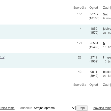
Sporočila
Ogledi
Zadnj
130
36749
Vuli
(18160)
8. no
14
1859
jebiv
(1570)
25. n
)
127
25531
fx
(19438)
16. a
3 ?
23
2719
trnvpe
(1952)
10. j
42
9811
basta
(8942)
25. f
Sporočila
Ogledi
Zadnj
arejša tema
oddelek:
novejša tem