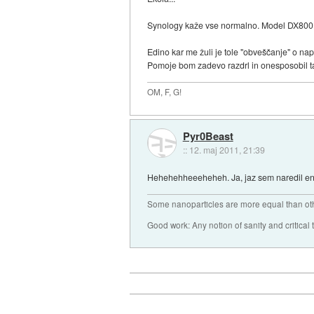
Synology kaže vse normalno. Model DX800E
Edino kar me žuli je tole "obveščanje" o na
Pomoje bom zadevo razdrl in onesposobil ta
OM, F, G!
Pyr0Beast
::
12. maj 2011, 21:39
Hehehehheeeheheh. Ja, jaz sem naredil ena
Some nanoparticles are more equal than ot
Good work: Any notion of sanity and critical t