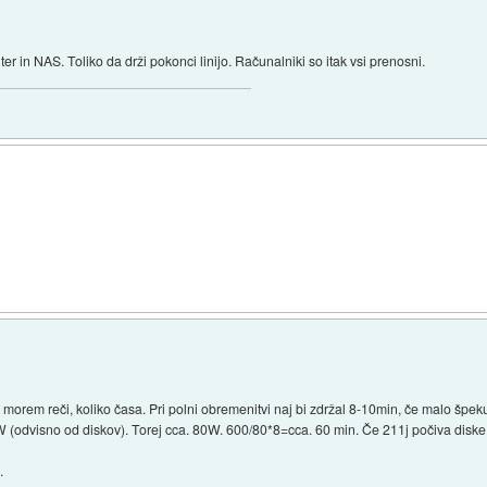
 in NAS. Toliko da drži pokonci linijo. Računalniki so itak vsi prenosni.
morem reči, koliko časa. Pri polni obremenitvi naj bi zdržal 8-10min, če malo špe
5W (odvisno od diskov). Torej cca. 80W. 600/80*8=cca. 60 min. Če 211j počiva diske
.