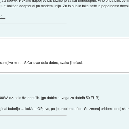
 z 800VA. Nekako najboljše p/p razmerje za kar potrebujem. Fino bi pa bilo, če im
kurit kakšen adapter al pa modem linijo. Za to bi bila taka zaščita popolnoma dovol
2...
 sumljivo malo. :S Če stvar dela dobro, svaka jim čast.
 600VA oz. celo švohnejših. (ga dobim novega za dobrih 50 EUR)
inal baterije za kakšne GPjeve, pa je problem rešen. Še zmeraj pridem cenej sko