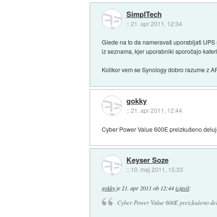
SimplTech
::
21. apr 2011, 12:34
Glede na to da nameravaš uporabljati UPS 
iz seznama, kjer uporabniki sporočajo kate
Kolikor vem se Synology dobro razume z A
gokky
::
21. apr 2011, 12:44
Cyber Power Value 600E preizkušeno deluje
Keyser Soze
::
10. maj 2011, 15:33
gokky
je
21. apr 2011 ob 12:44
izjavil
:
Cyber Power Value 600E preizkušeno delu