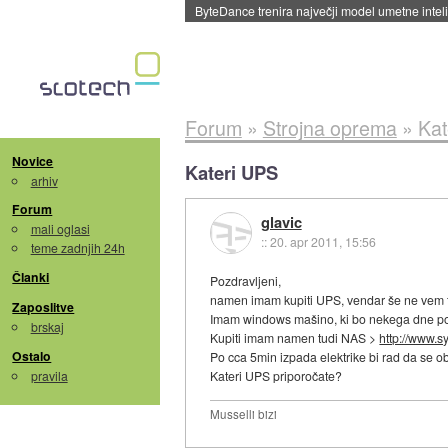
ByteDance trenira največji model umetne intel
Forum
»
Strojna oprema
»
Kat
Novice
Kateri UPS
arhiv
Forum
glavic
mali oglasi
::
20. apr 2011, 15:56
teme zadnjih 24h
Članki
Pozdravljeni,
namen imam kupiti UPS, vendar še ne vem to
Zaposlitve
Imam windows mašino, ki bo nekega dne po
brskaj
Kupiti imam namen tudi NAS >
http://www.s
Ostalo
Po cca 5min izpada elektrike bi rad da se ob
pravila
Kateri UPS priporočate?
Musselli bizi