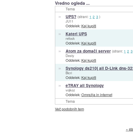
Vredno ogleda ...
Tema
»
UPS?
(strani:
1
2
3
)
JU11
Oddelek:
Kaj kupiti
»
Kateri UPS
refosk
Oddelek:
Kaj kupiti
»
Atom za domači server
(strani:
1
2
3
Desty
Oddelek:
Kaj kupiti
»
Synology ds210j ali D-Link dns-32
Bicri
Oddelek:
Kaj kupiti
»
eTRAY ali Synology
vojkoz
Oddelek:
Omrežja in internet
Tema
Več podobnih tem
« st