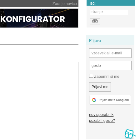
Išči:
Zadnje novice
Prijava
Zapomni si me
nov uporabnik
pozabili geslo?