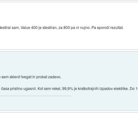
tiral sam, Value 400 je stestiran, za 800 pa ni nujno. Pa sporoči rezultat.
sem sklenil tvegat in probat zadevo.
asa prisilno ugasnil. Kot sem rekel, 99,9% je kratkotrajnih izpadov elektrike. Do 1