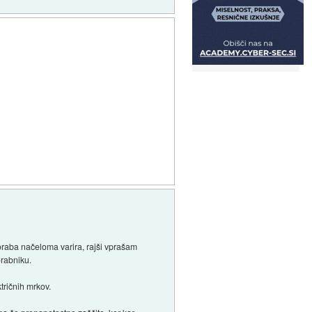
poraba načeloma varira, rajši vprašam
orabniku.
ktričnih mrkov.