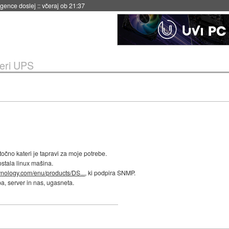
igence doslej
::
včeraj ob 21:37
eri UPS
čno kateri je tapravi za moje potrebe.
stala linux mašina.
ynology.com/enu/products/DS...
, ki podpira SNMP.
a, server in nas, ugasneta.