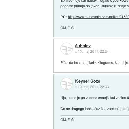
Bom pomoje kar nabavil tegale CyberPowerja
pogosto prihaja do (švoh) sunkov, ki znajo s
P.S.:
http://www.mimovrste.com/artikel/21500
OM, F, G!
čuhalev
::
10. maj 2011, 22:24
Piše, da ima manj kot 4 kilograme, kar mi je
Keyser Soze
::
10. maj 2011, 22:33
Hja, samo je pa vseeno cenejši kot večina
Če ne drugega lahko čez čas zamenjam orig
OM, F, G!