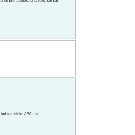
a še prenapetostno zaščito, ker kar
j.
z kot s kakšnim APCjem.