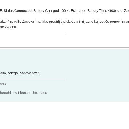
, Status Connected, Battery Charged 100%, Estimated Battery Time 4980 sec. Zad
pakah/izpadih. Zadeva ima tako predirljiv pisk, da mi ni jasno kaj bo, če ponoči zm
le zvočnik.
ko, odtrgal zadevo stran.
hers
hought is off-topic in this place