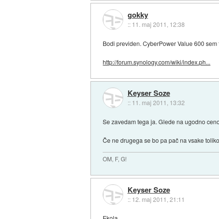
gokky
::
11. maj 2011, 12:38
Bodi previden. CyberPower Value 600 sem tes
http://forum.synology.com/wiki/index.ph...
Keyser Soze
::
11. maj 2011, 13:32
Se zavedam tega ja. Glede na ugodno ceno 
Če ne drugega se bo pa pač na vsake toliko č
OM, F, G!
Keyser Soze
::
12. maj 2011, 21:11
Ekola...