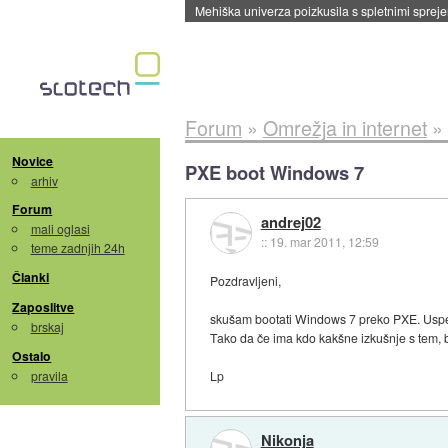
Mehiška univerza poizkusila s spletnimi sprejem
Forum
»
Omrežja in internet
»
Novice
PXE boot Windows 7
arhiv
Forum
andrej02
mali oglasi
::
19. mar 2011, 12:59
teme zadnjih 24h
Članki
Pozdravljeni,
Zaposlitve
skušam bootati Windows 7 preko PXE. Uspelo
brskaj
Tako da če ima kdo kakšne izkušnje s tem, bi 
Ostalo
pravila
Lp
Nikonja