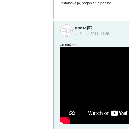
Instalacija ja, poganjanje pač ne.
andrej02
::
19. mar 2011, 19:29
Je možno: