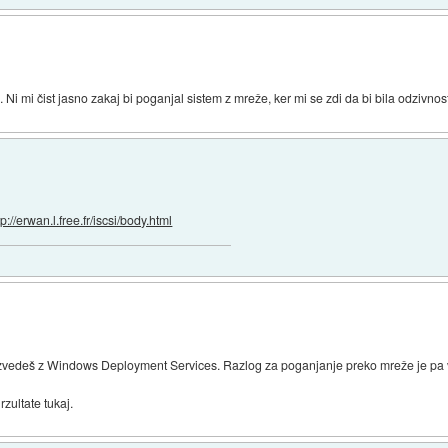
jo. Ni mi čist jasno zakaj bi poganjal sistem z mreže, ker mi se zdi da bi bila odzivn
tp://erwan.l.free.fr/iscsi/body.html
izvedeš z Windows Deployment Services. Razlog za poganjanje preko mreže je pa v
zultate tukaj.