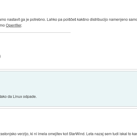
 Samo nastavit ga je potrebno. Lahko pa poiščeš kakšno distribucijo namenjeno sam
cimo
Openfiler
.
)
 tako da Linux odpade.
tonjsko verzijo, ki ni imela omejitev kot StarWind. Leta nazaj sem tudi iskal to kar