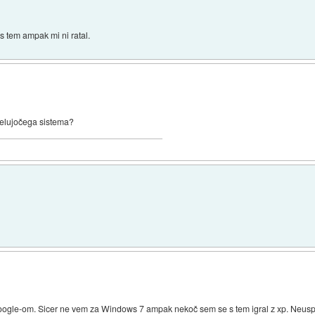
s tem ampak mi ni ratal.
 delujočega sistema?
oogle-om. Sicer ne vem za Windows 7 ampak nekoč sem se s tem igral z xp. Neus