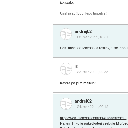
izkazale.
Umri mlad! Bodi lepo trupelce!
andrej02
::
23. mar 2011, 18:51
Sem našel od Microsofta rešitev, ki se lepo
jc
::
23. mar 2011, 22:38
Katera pa je ta rešitev?
andrej02
::
24. mar 2011, 00:12
http://www.microsoft.com/downloads/en/d...
Na tem linku je paket kateri vsebuje Microso