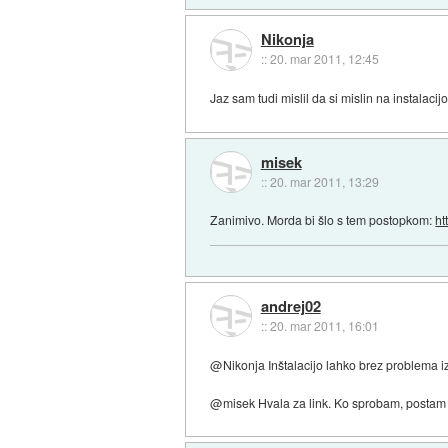
Nikonja
::
20. mar 2011, 12:45
Jaz sam tudi mislil da si mislin na instalaci
misek
::
20. mar 2011, 13:29
Zanimivo. Morda bi šlo s tem postopkom:
ht
andrej02
::
20. mar 2011, 16:01
@Nikonja Inštalacijo lahko brez problema 
@misek Hvala za link. Ko sprobam, postam r