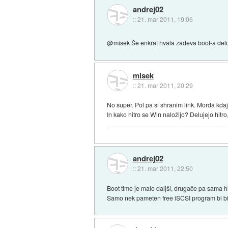
andrej02
::
21. mar 2011, 19:06
@misek Še enkrat hvala zadeva boot-a de
misek
::
21. mar 2011, 20:29
No super. Pol pa si shranim link. Morda kdaj
In kako hitro se Win naložijo? Delujejo hitro,
andrej02
::
21. mar 2011, 22:50
Boot time je malo daljši, drugače pa sama hi
Samo nek pameten free iSCSI program bi bilo 