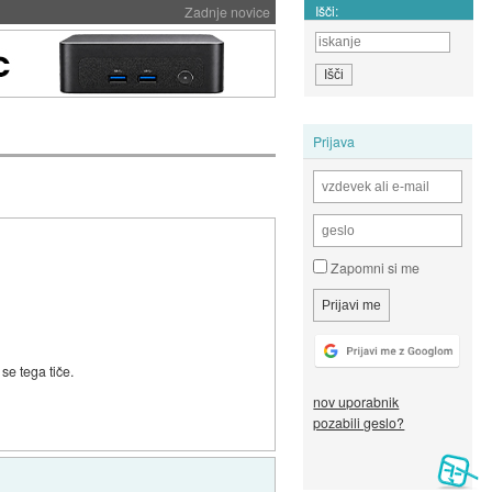
Išči:
Zadnje novice
Prijava
Zapomni si me
se tega tiče.
nov uporabnik
pozabili geslo?