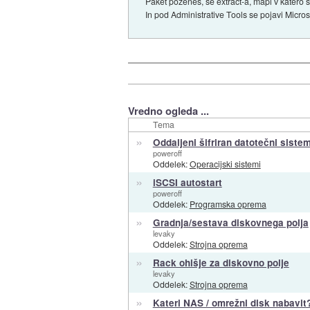
Paket poženeš, se extract-a, mapi v katero s
In pod Administrative Tools se pojavi Micros
Vredno ogleda ...
Tema
»
Oddaljeni šifriran datotečni siste
poweroff
Oddelek:
Operacijski sistemi
»
iSCSI autostart
poweroff
Oddelek:
Programska oprema
»
Gradnja/sestava diskovnega polja
levaky
Oddelek:
Strojna oprema
»
Rack ohišje za diskovno polje
levaky
Oddelek:
Strojna oprema
»
Kateri NAS / omrežni disk nabavit