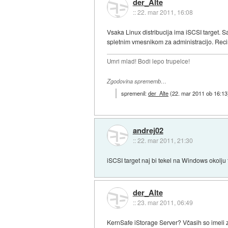
der_Alte
::
22. mar 2011, 16:08
Vsaka Linux distribucija ima iSCSI target.
spletnim vmesnikom za administracijo. Re
Umri mlad! Bodi lepo trupelce!
Zgodovina sprememb…
spremenil:
der_Alte
(
22. mar 2011 ob 16:13
andrej02
::
22. mar 2011, 21:30
iSCSI target naj bi tekel na Windows okolju
der_Alte
::
23. mar 2011, 06:49
KernSafe iStorage Server? Včasih so imeli zas