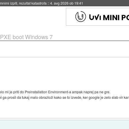
nimi izpiti, rezultat katastrofa
::
4. avg 2026 ob 19:41
PXE boot Windows 7
 mi je priti do Preinstallation Environment-a ampak naprej pa ne gre.
ga prosil da tukaj malo obrazloži kako se to izvede, ker google je zelo slab vir kar 