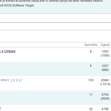
e je extract-al poženeš Setup.exe in izbereš opcijo da stvar namestiš lokalno.
oft iSCSI Software Target.
Sporočila
Ogledi
m v Linuxu
8
1252
(1056)
5
1037
(986)
(strani:
1
2
3
4
)
153
20981
(17313)
11
2753
(2629)
?
22
4798