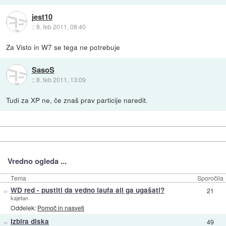
jest10
::
8. feb 2011, 08:40
Za Visto in W7 se tega ne potrebuje
SasoS
::
8. feb 2011, 13:09
Tudi za XP ne, če znaš prav particije naredit.
Vredno ogleda ...
Tema
Sporočila
»
WD red - pustiti da vedno laufa ali ga ugašati?
21
kajetan
Oddelek:
Pomoč in nasveti
»
Izbira diska
49