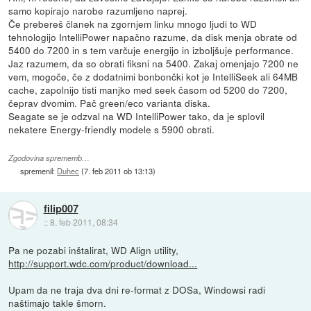
samo kopirajo narobe razumljeno naprej.
Če prebereš članek na zgornjem linku mnogo ljudi to WD
tehnologijo IntelliPower napačno razume, da disk menja obrate od
5400 do 7200 in s tem varčuje energijo in izboljšuje performance.
Jaz razumem, da so obrati fiksni na 5400. Zakaj omenjajo 7200 ne
vem, mogoče, če z dodatnimi bonbončki kot je IntelliSeek ali 64MB
cache, zapolnijo tisti manjko med seek časom od 5200 do 7200,
čeprav dvomim. Pač green/eco varianta diska.
Seagate se je odzval na WD IntelliPower tako, da je splovil
nekatere Energy-friendly modele s 5900 obrati.
Zgodovina sprememb…
spremenil:
Duhec
(
7. feb 2011 ob 13:13
)
filip007
::
8. feb 2011, 08:34
Pa ne pozabi inštalirat, WD Align utility,
http://support.wdc.com/product/download...
Upam da ne traja dva dni re-format z DOSa, Windowsi radi
naštimajo takle šmorn.