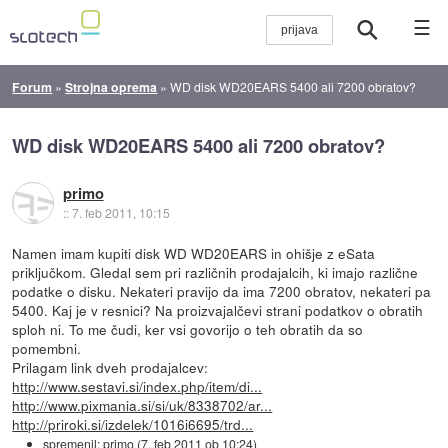
☰
Forum
»
Strojna oprema
»
WD disk WD20EARS 5400 ali 7200 obratov?
WD disk WD20EARS 5400 ali 7200 obratov?
primo
::
7. feb 2011, 10:15
Namen imam kupiti disk WD WD20EARS in ohišje z eSata
priključkom. Gledal sem pri različnih prodajalcih, ki imajo različne
podatke o disku. Nekateri pravijo da ima 7200 obratov, nekateri pa
5400. Kaj je v resnici? Na proizvajalčevi strani podatkov o obratih
sploh ni. To me čudi, ker vsi govorijo o teh obratih da so
pomembni.
Prilagam link dveh prodajalcev:
http://www.sestavi.si/index.php/item/di...
http://www.pixmania.si/si/uk/8338702/ar...
http://priroki.si/izdelek/1016i6695/trd...
spremenil:
primo
(
7. feb 2011 ob 10:24
)