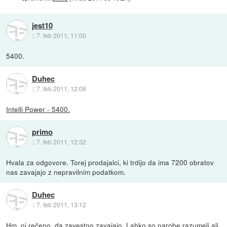
jest10
::
7. feb 2011, 11:00
5400.
Duhec
::
7. feb 2011, 12:08
Intelli Power - 5400.
primo
::
7. feb 2011, 12:32
Hvala za odgovore. Torej prodajalci, ki trdijo da ima 7200 obratov
nas zavajajo z nepravilnim podatkom.
Duhec
::
7. feb 2011, 13:12
Hm, ni rečeno, da zavestno zavajajo. Lahko so narobe razumeli ali