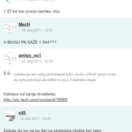
1.37 bo kar prava meritev, imo.
MecH
::
16. avg 2011, 12:31
V BIOSU PA KAŽE 1.344???
amigo_no1
::
16. avg 2011, 12:35
zanima pa me zakaj potrebujem tako visoke voltaže cpuja če pa
na netu poročajo da lahko to na 1.3 stabilno imajo
Odvisno od serije (kvaliteta).
http://slo-tech.com/novice/t479983
x45
::
8. sep 2011, 16:05
Zgleda da ivy ne bo šel na obstoječe plošče kar tako: