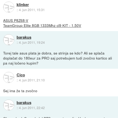
klinker
::
4. jun 2011, 15:31
ASUS P8Z68-V
TeamGroup Elite 8GB 1333Mhz cl9 KIT - 1.50V
barakus
::
4. jun 2011, 19:24
Torej tale asus plata je dobra, se strinja se kdo? Ali se splača
doplačat do 180eur za PRO saj potrebujem tudi zvočno kartico ali
pa naj ločeno kupim?
Cico
::
4. jun 2011, 21:10
Sej ima že ta zvočno
barakus
::
4. jun 2011, 22:42