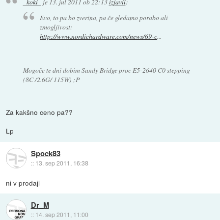
_koki_
je
13. jul 2011 ob 22:13
izjavil
:
Evo, to pa bo zverina, pa če gledamo porabo ali
zmogljivost:
http://www.nordichardware.com/news/69-c
...
Mogoče te dni dobim Sandy Bridge proc E5-2640 C0 stepping
(8C /2.6G/ 115W) ;P
Za kakšno ceno pa??
Lp
Spock83
::
13. sep 2011, 16:38
ni v prodaji
Dr_M
::
14. sep 2011, 11:00