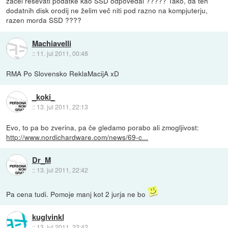
začel reševati podatke kao SSD odpovedal ????? Tako, da teh
dodatnih disk orodij ne želim več niti pod razno na kompjuterju,
razen morda SSD ????
Machiavelli
::
11. jul 2011, 00:48
RMA Po Slovensko ReklaMacijA xD
_koki_
::
13. jul 2011, 22:13
Evo, to pa bo zverina, pa če gledamo porabo ali zmogljivost:
http://www.nordichardware.com/news/69-c...
Dr_M
::
13. jul 2011, 22:42
Pa cena tudi. Pomoje manj kot 2 jurja ne bo
kuglvinkl
::
13. jul 2011, 22:42