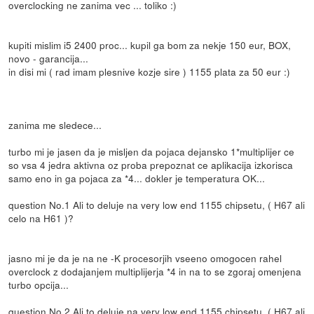
overclocking ne zanima vec ... toliko :)
kupiti mislim i5 2400 proc... kupil ga bom za nekje 150 eur, BOX,
novo - garancija...
in disi mi ( rad imam plesnive kozje sire ) 1155 plata za 50 eur :)
zanima me sledece...
turbo mi je jasen da je misljen da pojaca dejansko 1*multiplijer ce
so vsa 4 jedra aktivna oz proba prepoznat ce aplikacija izkorisca
samo eno in ga pojaca za *4... dokler je temperatura OK...
question No.1 Ali to deluje na very low end 1155 chipsetu, ( H67 ali
celo na H61 )?
jasno mi je da je na ne -K procesorjih vseeno omogocen rahel
overclock z dodajanjem multiplijerja *4 in na to se zgoraj omenjena
turbo opcija...
question No.2 Ali to deluje na very low end 1155 chipsetu, ( H67 ali