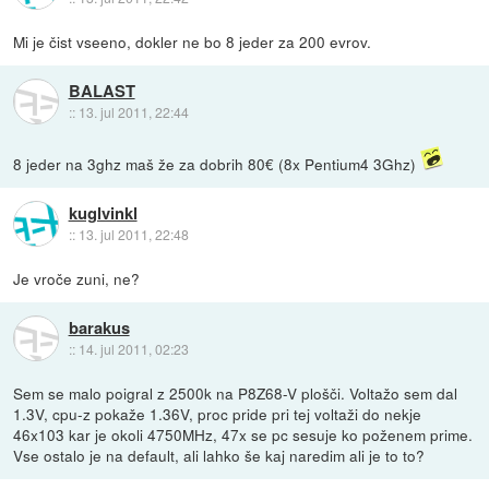
Mi je čist vseeno, dokler ne bo 8 jeder za 200 evrov.
BALAST
::
13. jul 2011, 22:44
8 jeder na 3ghz maš že za dobrih 80€ (8x Pentium4 3Ghz)
kuglvinkl
::
13. jul 2011, 22:48
Je vroče zuni, ne?
barakus
::
14. jul 2011, 02:23
Sem se malo poigral z 2500k na P8Z68-V plošči. Voltažo sem dal
1.3V, cpu-z pokaže 1.36V, proc pride pri tej voltaži do nekje
46x103 kar je okoli 4750MHz, 47x se pc sesuje ko poženem prime.
Vse ostalo je na default, ali lahko še kaj naredim ali je to to?