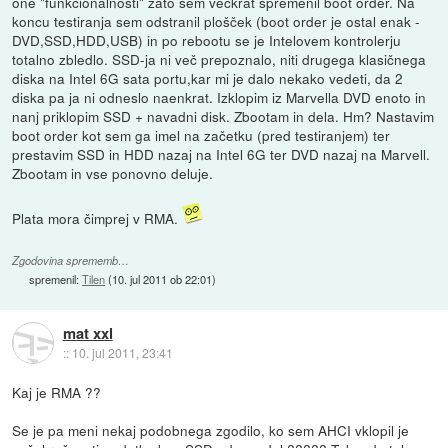
one "funkcionalnosti" zato sem večkrat spremenil boot order. Na
koncu testiranja sem odstranil plošček (boot order je ostal enak -
DVD,SSD,HDD,USB) in po rebootu se je Intelovem kontrolerju
totalno zbledlo. SSD-ja ni več prepoznalo, niti drugega klasičnega
diska na Intel 6G sata portu,kar mi je dalo nekako vedeti, da 2
diska pa ja ni odneslo naenkrat. Izklopim iz Marvella DVD enoto in
nanj priklopim SSD + navadni disk. Zbootam in dela. Hm? Nastavim
boot order kot sem ga imel na začetku (pred testiranjem) ter
prestavim SSD in HDD nazaj na Intel 6G ter DVD nazaj na Marvell.
Zbootam in vse ponovno deluje.
Plata mora čimprej v RMA.
Zgodovina sprememb…
spremenil:
Tilen
(
10. jul 2011 ob 22:01
)
mat xxl
::
10. jul 2011, 23:41
Kaj je RMA ??
Se je pa meni nekaj podobnega zgodilo, ko sem AHCI vklopil je