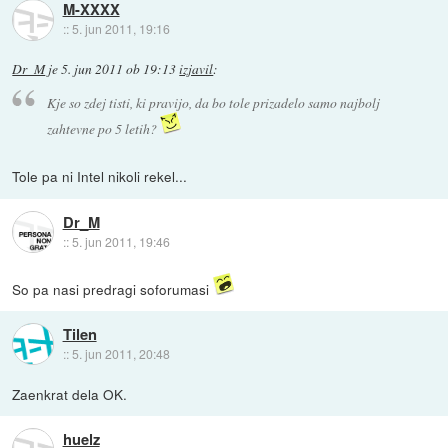
M-XXXX
::
5. jun 2011, 19:16
Dr_M
je
5. jun 2011 ob 19:13
izjavil
:
Kje so zdej tisti, ki pravijo, da bo tole prizadelo samo najbolj
zahtevne po 5 letih?
Tole pa ni Intel nikoli rekel...
Dr_M
::
5. jun 2011, 19:46
So pa nasi predragi soforumasi
Tilen
::
5. jun 2011, 20:48
Zaenkrat dela OK.
huelz