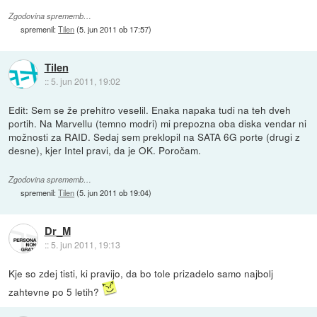
Zgodovina sprememb…
spremenil:
Tilen
(
5. jun 2011 ob 17:57
)
Tilen
::
5. jun 2011, 19:02
Edit: Sem se že prehitro veselil. Enaka napaka tudi na teh dveh
portih. Na Marvellu (temno modri) mi prepozna oba diska vendar ni
možnosti za RAID. Sedaj sem preklopil na SATA 6G porte (drugi z
desne), kjer Intel pravi, da je OK. Poročam.
Zgodovina sprememb…
spremenil:
Tilen
(
5. jun 2011 ob 19:04
)
Dr_M
::
5. jun 2011, 19:13
Kje so zdej tisti, ki pravijo, da bo tole prizadelo samo najbolj
zahtevne po 5 letih?