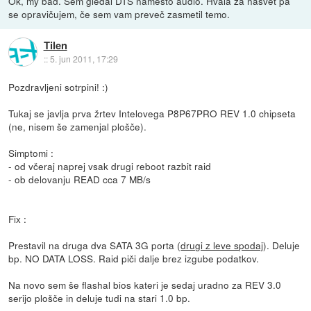
Ok, my bad. Sem gledal DTS namesto audio. Hvala za nasvet pa
se opravičujem, če sem vam preveč zasmetil temo.
Tilen
::
5. jun 2011, 17:29
Pozdravljeni sotrpini! :)
Tukaj se javlja prva žrtev Intelovega P8P67PRO REV 1.0 chipseta
(ne, nisem še zamenjal plošče).
Simptomi :
- od včeraj naprej vsak drugi reboot razbit raid
- ob delovanju READ cca 7 MB/s
Fix :
Prestavil na druga dva SATA 3G porta (
drugi z leve spodaj
). Deluje
bp. NO DATA LOSS. Raid piči dalje brez izgube podatkov.
Na novo sem še flashal bios kateri je sedaj uradno za REV 3.0
serijo plošče in deluje tudi na stari 1.0 bp.