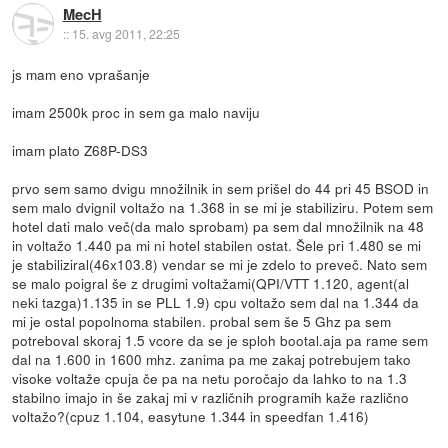
MecH
::
15. avg 2011, 22:25
js mam eno vprašanje
imam 2500k proc in sem ga malo naviju
imam plato Z68P-DS3
prvo sem samo dvigu množilnik in sem prišel do 44 pri 45 BSOD in
sem malo dvignil voltažo na 1.368 in se mi je stabiliziru. Potem sem
hotel dati malo več(da malo sprobam) pa sem dal množilnik na 48
in voltažo 1.440 pa mi ni hotel stabilen ostat. Šele pri 1.480 se mi
je stabiliziral(46x103.8) vendar se mi je zdelo to preveč. Nato sem
se malo poigral še z drugimi voltažami(QPI/VTT 1.120, agent(al
neki tazga)1.135 in se PLL 1.9) cpu voltažo sem dal na 1.344 da
mi je ostal popolnoma stabilen. probal sem še 5 Ghz pa sem
potreboval skoraj 1.5 vcore da se je sploh bootal.aja pa rame sem
dal na 1.600 in 1600 mhz. zanima pa me zakaj potrebujem tako
visoke voltaže cpuja če pa na netu poročajo da lahko to na 1.3
stabilno imajo in še zakaj mi v različnih programih kaže različno
voltažo?(cpuz 1.104, easytune 1.344 in speedfan 1.416)