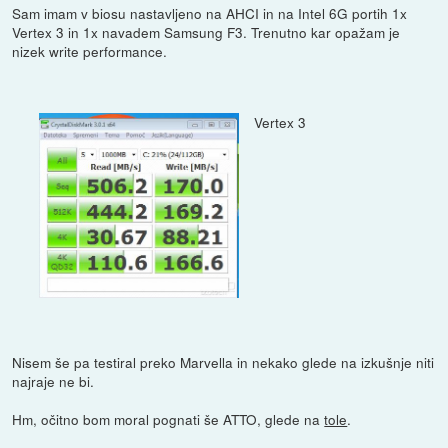
Sam imam v biosu nastavljeno na AHCI in na Intel 6G portih 1x
Vertex 3 in 1x navadem Samsung F3. Trenutno kar opažam je
nizek write performance.
Vertex 3
Nisem še pa testiral preko Marvella in nekako glede na izkušnje niti
najraje ne bi.
Hm, očitno bom moral pognati še ATTO, glede na
tole
.