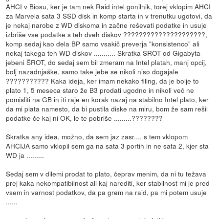
AHCI v Biosu, ker je tam nek Raid intel gonilnik, torej vklopim AHCI
za Marvela sata 3 SSD disk in komp starta in v trenutku ugotovi, da
je nekaj narobe z WD diskoma in začne reševati podatke in usuje
izbriše vse podatke s teh dveh diskov ?????????????????????,
komp sedaj kao dela BP samo vsakič preverja "konsistenco" ali
nekaj takega teh WD diskov ........... Skratka SROT od Gigabyta
jebeni ŠROT, do sedaj sem bil zmeram na Intel platah, manj opcij,
bolj nazadnjaške, samo take jebe se nikoli niso dogajale
??????????? Kaka ideja, ker imam nekako filing, da je bolje to
plato 1, 5 meseca staro že B3 prodati ugodno in nikoli več ne
pomisliti na GB in iti raje en korak nazaj na stabilno Intel plato, ker
da mi plata namesto, da bi pustila diske na miru, bom že sam rešil
podatke če kaj ni OK, le te pobriše .........????????
Skratka any idea, možno, da sem jaz zasr.... s tem vklopom
AHCIJA samo vklopil sem ga na sata 3 portih in ne sata 2, kjer sta
WD ja .........
Sedaj sem v dilemi prodat to plato, čeprav menim, da ni tu težava
prej kaka nekompatibilnost ali kaj narediti, ker stabilnost mi je pred
vsem in varnost podatkov, da pa grem na raid, pa mi potem usuje
......