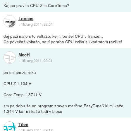
Kaj pa pravita CPU-Z in CoreTemp?
Loocas
::
15. avg 2011, 22:54
daj pazi malo s to voltažo, ker ti bo šel CPU v franže...
Če povečaš voltažo, se ti poraba CPU zviša s kvadratom razlike!
MecH
::
16. avg 2011, 09:01
pa sej sm ze reku
CPU-Z 1.104 V
Core Temp 1.3711 V
sm pa dobu še en program zraven matične EasyTune6 ki mi kaže
1.344 V kar mi kaže tudi v biosu
Tilen
::
16. avg 2011, 09:12