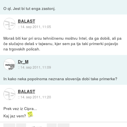
O ql. Jest bi tut enga zastonj.
BALAST
::
14. sep 2011, 11:05
Moraš biti kar pri srcu tehničnemu moštvu Intel, da ga dobiš, ali pa
če slučajno delaš v tajwanu, kjer sem pa tja taki primerki pojavijo
na trgovskih policah.
Dr_M
::
14. sep 2011, 11:09
In kako neka popolnoma neznana slovenija dobi take primerke?
BALAST
::
14. sep 2011, 11:20
Prek vez iz Cipra...
Kaj jaz vem?