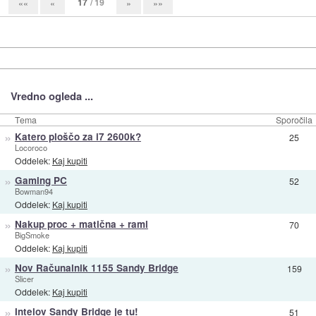
17
/ 19
««
«
»
»»
Vredno ogleda ...
Tema
Sporočila
»
Katero ploščo za i7 2600k?
25
Locoroco
Oddelek:
Kaj kupiti
»
Gaming PC
52
Bowman94
Oddelek:
Kaj kupiti
»
Nakup proc + matična + rami
70
BigSmoke
Oddelek:
Kaj kupiti
»
Nov Računalnik 1155 Sandy Bridge
159
Slicer
Oddelek:
Kaj kupiti
»
Intelov Sandy Bridge je tu!
51