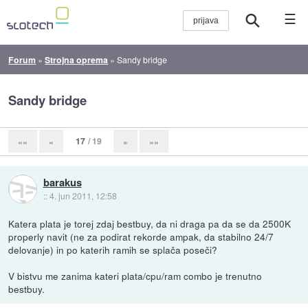
☰
Forum
»
Strojna oprema
»
Sandy bridge
Sandy bridge
17
/ 19
««
«
»
»»
barakus
::
4. jun 2011, 12:58
Katera plata je torej zdaj bestbuy, da ni draga pa da se da 2500K
properly navit (ne za podirat rekorde ampak, da stabilno 24/7
delovanje) in po katerih ramih se splača poseči?
V bistvu me zanima kateri plata/cpu/ram combo je trenutno
bestbuy.