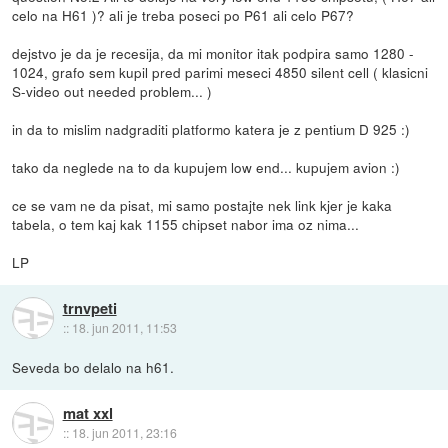
celo na H61 )? ali je treba poseci po P61 ali celo P67?
dejstvo je da je recesija, da mi monitor itak podpira samo 1280 -
1024, grafo sem kupil pred parimi meseci 4850 silent cell ( klasicni
S-video out needed problem... )
in da to mislim nadgraditi platformo katera je z pentium D 925 :)
tako da neglede na to da kupujem low end... kupujem avion :)
ce se vam ne da pisat, mi samo postajte nek link kjer je kaka
tabela, o tem kaj kak 1155 chipset nabor ima oz nima...
LP
trnvpeti
::
18. jun 2011, 11:53
Seveda bo delalo na h61.
mat xxl
::
18. jun 2011, 23:16