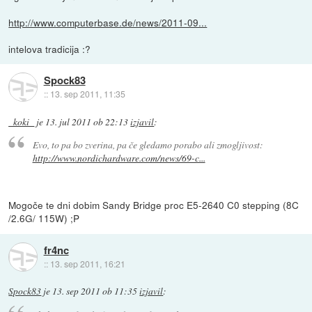
http://www.computerbase.de/news/2011-09...
intelova tradicija :?
Spock83
::
13. sep 2011, 11:35
_koki_
je
13. jul 2011 ob 22:13
izjavil
:
Evo, to pa bo zverina, pa če gledamo porabo ali zmogljivost:
http://www.nordichardware.com/news/69-c...
Mogoče te dni dobim Sandy Bridge proc E5-2640 C0 stepping (8C
/2.6G/ 115W) ;P
fr4nc
::
13. sep 2011, 16:21
Spock83
je
13. sep 2011 ob 11:35
izjavil
: