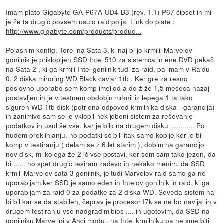
Imam plato Gigabyte GA-P67A-UD4-B3 (rev. 1.1) P67 čipset in mi
je že ta drugič povsem usulo raid polja. Link do plate :
http://www.gigabyte.com/products/produc...
Pojasnim konfig. Torej na Sata 3, ki naj bi jo krmilil Marvelov
gonilnik je priklopljen SSD Intel 510 za sistemca in ene DVD pekač,
na Sata 2 , ki ga krmili Intel gonilnik tudi za raid, pa imam v Raidu
0, 2 diska miroring WD Black caviar 1tb . Ker gre za resno
poslovno uporabo sem komp imel od a do ž že 1,5 meseca nazaj
postavljen in je v testnem obdobju mrknil iz lepega 1 ta tako
siguren WD 1tb disk (potrjena odpoved krmilnika diska - garancija)
in zanimivo sam se je vklopil nek jebeni sistem za reševanje
podatkov in usul še vse, kar je bilo na drugem disku ............ Po
hudem preklinjanju, no podatki so bili itak samo kopije ker je bil
komp v testiranju ( delam še z 6 let starim ), dobim na garancijo
nov disk, mi kolega že 2 ič vse postavi, ker sem sam tako jezen, da
bi ...... no spet drugič tesiram zadevo in nekako menim, da SSD
krmili Marvelov sata 3 gonilnik, je tudi Marvelov raid samo ga ne
uporabljam,ker SSD je samo eden in Intelov gonilnik in raid, ki ga
uporabljam za raid 0 za podatke za 2 diska WD. Seveda sistem naj
bi bil kar se da stabilen, čeprav je procesor I7k se ne bo navijal in v
drugem testiranju vse nadgradim bios .... in ugotovim, da SSD na
gonilniku Marvel ni v Ahci modu , na Intel krmilniku pa ne sme biti