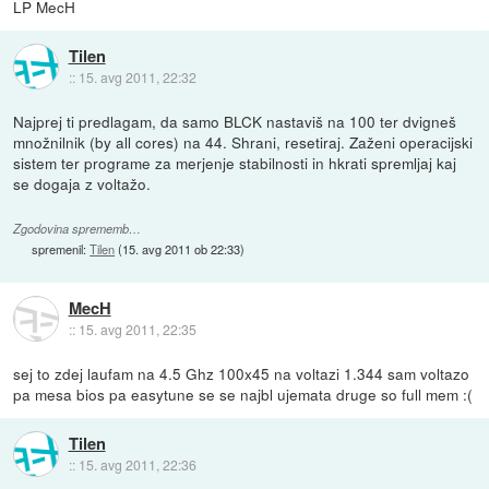
LP MecH
Tilen
::
15. avg 2011, 22:32
Najprej ti predlagam, da samo BLCK nastaviš na 100 ter dvigneš
množnilnik (by all cores) na 44. Shrani, resetiraj. Zaženi operacijski
sistem ter programe za merjenje stabilnosti in hkrati spremljaj kaj
se dogaja z voltažo.
Zgodovina sprememb…
spremenil:
Tilen
(
15. avg 2011 ob 22:33
)
MecH
::
15. avg 2011, 22:35
sej to zdej laufam na 4.5 Ghz 100x45 na voltazi 1.344 sam voltazo
pa mesa bios pa easytune se se najbl ujemata druge so full mem :(
Tilen
::
15. avg 2011, 22:36