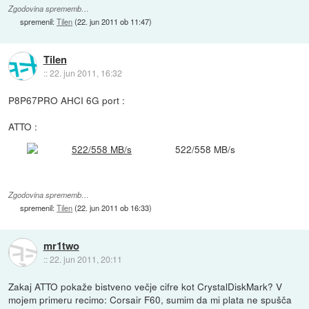
Zgodovina sprememb…
spremenil:
Tilen
(
22. jun 2011 ob 11:47
)
Tilen
::
22. jun 2011, 16:32
P8P67PRO AHCI 6G port :
ATTO :
522/558 MB/s
Zgodovina sprememb…
spremenil:
Tilen
(
22. jun 2011 ob 16:33
)
mr1two
::
22. jun 2011, 20:11
Zakaj ATTO pokaže bistveno večje cifre kot CrystalDiskMark? V
mojem primeru recimo: Corsair F60, sumim da mi plata ne spušča