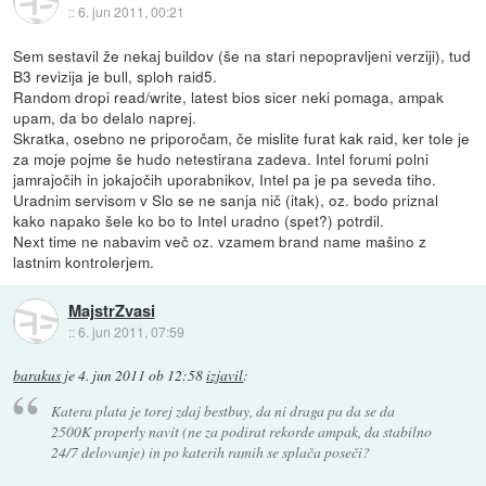
::
6. jun 2011, 00:21
Sem sestavil že nekaj buildov (še na stari nepopravljeni verziji), tud
B3 revizija je bull, sploh raid5.
Random dropi read/write, latest bios sicer neki pomaga, ampak
upam, da bo delalo naprej.
Skratka, osebno ne priporočam, če mislite furat kak raid, ker tole je
za moje pojme še hudo netestirana zadeva. Intel forumi polni
jamrajočih in jokajočih uporabnikov, Intel pa je pa seveda tiho.
Uradnim servisom v Slo se ne sanja nič (itak), oz. bodo priznal
kako napako šele ko bo to Intel uradno (spet?) potrdil.
Next time ne nabavim več oz. vzamem brand name mašino z
lastnim kontrolerjem.
MajstrZvasi
::
6. jun 2011, 07:59
barakus
je
4. jun 2011 ob 12:58
izjavil
:
Katera plata je torej zdaj bestbuy, da ni draga pa da se da
2500K properly navit (ne za podirat rekorde ampak, da stabilno
24/7 delovanje) in po katerih ramih se splača poseči?