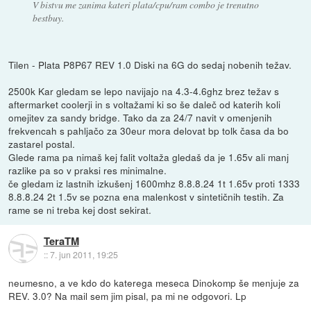
V bistvu me zanima kateri plata/cpu/ram combo je trenutno
bestbuy.
Tilen - Plata P8P67 REV 1.0 Diski na 6G do sedaj nobenih težav.
2500k Kar gledam se lepo navijajo na 4.3-4.6ghz brez težav s
aftermarket coolerji in s voltažami ki so še daleč od katerih koli
omejitev za sandy bridge. Tako da za 24/7 navit v omenjenih
frekvencah s pahljačo za 30eur mora delovat bp tolk časa da bo
zastarel postal.
Glede rama pa nimaš kej falit voltaža gledaš da je 1.65v ali manj
razlike pa so v praksi res minimalne.
če gledam iz lastnih izkušenj 1600mhz 8.8.8.24 1t 1.65v proti 1333
8.8.8.24 2t 1.5v se pozna ena malenkost v sintetičnih testih. Za
rame se ni treba kej dost sekirat.
TeraTM
::
7. jun 2011, 19:25
neumesno, a ve kdo do katerega meseca Dinokomp še menjuje za
REV. 3.0? Na mail sem jim pisal, pa mi ne odgovori. Lp