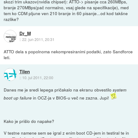
skozi trim ukazov(nvidia chipset): ATTO-> pisanje cca 260MBps,
branje 270MBps(pač normalno, vsaj glede na specifikacije), med
tem ko CDM pljune ven 210 branje in 60 pisanje...od kod takšne
razlike?
Dr_M
::
22. jun 2011, 20:31
ATTO dela s popolnoma nekompresiranimi podatki, zato Sandforce
leti.
Tilen
::
10. jul 2011, 22:00
Danes me je sredi lepega pričakalo na ekranu obvestilo
system
in OCZ-ja v BIOS-u več ne zazna. Jupi!
boot up failure
Kako je prišlo do napake?
V testne namene sem se igral z enim boot CD-jem in testiral te in