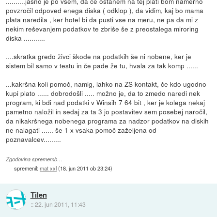
..........jasno je po vsem, da če ostanem na tej plati bom namerno
povzročil odpoved enega diska ( odklop ), da vidim, kaj bo mama
plata naredila , ker hotel bi da pusti vse na meru, ne pa da mi z
nekim reševanjem podatkov te zbriše še z preostalega miroring
diska ...........
....skratka gredo živci škode na podatkih še ni nobene, ker je
sistem bil samo v testu in če pade že tu, hvala za tak komp ......
...kakršna koli pomoč, namig, lahko na ZS kontakt, če kdo ugodno
kupi plato ...... dobrodošli ..... možno je, da to zmedo naredi nek
program, ki bdi nad podatki v Winsih 7 64 bit , ker je kolega nekaj
pametno naložil in sedaj za ta 3 jo postavitev sem posebej naročil,
da nikakršnega nobenega programa za nadzor podatkov na diskih
ne nalagati ...... še 1 x vsaka pomoč zaželjena od
poznavalcev.........
Zgodovina sprememb…
spremenil:
mat xxl
(
18. jun 2011 ob 23:24
)
Tilen
::
22. jun 2011, 11:43