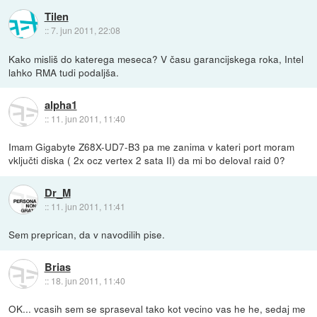
Tilen
::
7. jun 2011, 22:08
Kako misliš do katerega meseca? V času garancijskega roka, Intel
lahko RMA tudi podaljša.
alpha1
::
11. jun 2011, 11:40
Imam Gigabyte Z68X-UD7-B3 pa me zanima v kateri port moram
vključti diska ( 2x ocz vertex 2 sata II) da mi bo deloval raid 0?
Dr_M
::
11. jun 2011, 11:41
Sem preprican, da v navodilih pise.
Brias
::
18. jun 2011, 11:40
OK... vcasih sem se spraseval tako kot vecino vas he he, sedaj me