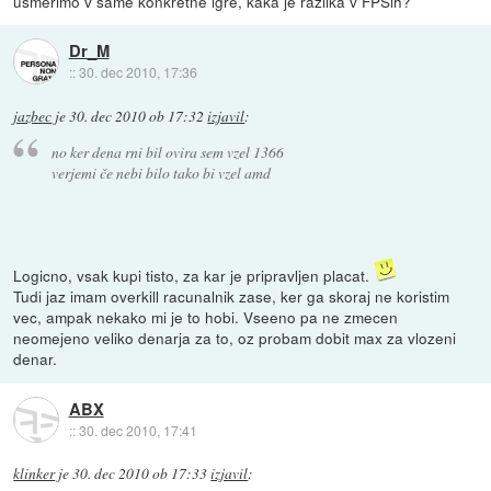
usmerimo v same konkretne igre, kaka je razlika v FPSih?
Dr_M
::
30. dec 2010, 17:36
jazbec
je
30. dec 2010 ob 17:32
izjavil
:
no ker dena rni bil ovira sem vzel 1366
verjemi če nebi bilo tako bi vzel amd
Logicno, vsak kupi tisto, za kar je pripravljen placat.
Tudi jaz imam overkill racunalnik zase, ker ga skoraj ne koristim
vec, ampak nekako mi je to hobi. Vseeno pa ne zmecen
neomejeno veliko denarja za to, oz probam dobit max za vlozeni
denar.
ABX
::
30. dec 2010, 17:41
klinker
je
30. dec 2010 ob 17:33
izjavil
: