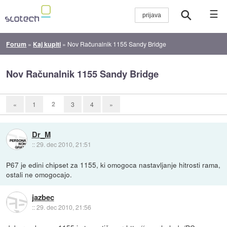
☰
Forum
»
Kaj kupiti
»
Nov Računalnik 1155 Sandy Bridge
Nov Računalnik 1155 Sandy Bridge
2
«
1
3
4
»
Dr_M
::
29. dec 2010, 21:51
P67 je edini chipset za 1155, ki omogoca nastavljanje hitrosti rama,
ostali ne omogocajo.
jazbec
::
29. dec 2010, 21:56