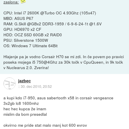
zaslona:
CPU: Intel i7 2600K @Turbo OC 4.93Ghz (105x47)
MBD: ASUS P67
RAM: G.Skill @GBx2 DDR3-1959 / 6-9-6-24-1t @1.6V
GPU: HD6970 x2 CF
HDD: OCZ SSD 60GB x2 RAID0
PSU: Silverstone 1500W
OS: Windows 7 Ultimate 64Bit
Hlajenje pa je vodno Corsair H70 se mi zdi. In če povem po pravici
poseka mojega i5 750@4Ghz za 30k točk v CpuQueen, in 9k točk
v Nuclearus 2.0. Zverina!
jazbec
::
30. dec 2010, 20:52
a kupi kdo i7-950, asus sabertooth x58 in corsair vengeance
3x2gb lc8 1600mhz
hec hec kupca že imam
mislim da bom presedlal
okvirno me pride stat malo manj kot 600 evrov