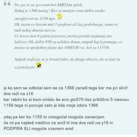
Ne, jaz to ne govorim kot AMD fan sploh.
Zakaj je 1366 nateg? Ker za manjso ceno dobis enako
zmogljivost na 1156 npr.
Ok, razen ce hocem met 3 graficne ali kaj podobnega, samo to
tudi nekaj dnarja navrze.
Ce hoces met 6 jedrni procesor, moras prodat najmanj eno
ledvico. Ok, dobis 950 za soliden denar, ampak kaj ti pomaga, ce
moras za spodobno plato dat 100EUR vec, kot za 1155/6.
Ampak najlazje se je branit tako, da druge obtozis, da so fani in
si potolazen
js ko sem se odločal sem se za 1366 zaradi tega ker ma pri sli/cf
dve reži na x16
kar rabim ko si bom omislu še eno gtx570-čez približno 5 mescou
1156 tega ni ponujal zato je bila moja izbira 1366
zdej pa ker bo 1155 to omogočal mogoče zamenjam
če mi pa najdeš matično za am3 ki ima dve reži na y16 in
PODPIRA SLI mogoče vzamem amd