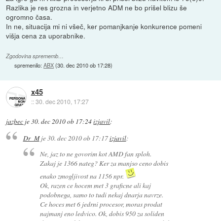
Razlika je res grozna in verjetno ADM ne bo prišel blizu še
ogromno časa.
In ne, situacija mi ni všeč, ker pomanjkanje konkurence pomeni
višja cena za uporabnike.
Zgodovina sprememb…
spremenilo:
ABX
(
30. dec 2010 ob 17:28
)
x45
::
30. dec 2010, 17:27
jazbec
je
30. dec 2010 ob 17:24
izjavil
:
Dr_M
je
30. dec 2010 ob 17:17
izjavil
:
Ne, jaz to ne govorim kot AMD fan sploh.
Zakaj je 1366 nateg? Ker za manjso ceno dobis
enako zmogljivost na 1156 npr.
Ok, razen ce hocem met 3 graficne ali kaj
podobnega, samo to tudi nekaj dnarja navrze.
Ce hoces met 6 jedrni procesor, moras prodat
najmanj eno ledvico. Ok, dobis 950 za soliden