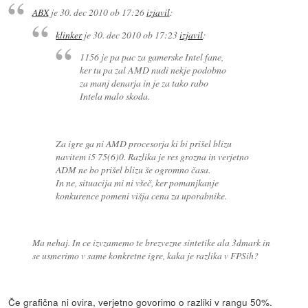
ABX
je
30. dec 2010 ob 17:26
izjavil
:
klinker
je
30. dec 2010 ob 17:23
izjavil
:
1156 je pa pac za gamerske Intel fane,
ker tu pa zal AMD nudi nekje podobno
za manj denarja in je za tako rabo
Intela malo skoda.
Za igre ga ni AMD procesorja ki bi prišel blizu
navitem i5 75(6)0. Razlika je res grozna in verjetno
ADM ne bo prišel blizu še ogromno časa.
In ne, situacija mi ni všeč, ker pomanjkanje
konkurence pomeni višja cena za uporabnike.
Ma nehaj. In ce izvzamemo te brezvezne sintetike ala 3dmark in
se usmerimo v same konkretne igre, kaka je razlika v FPSih?
Če grafična ni ovira, verjetno govorimo o razliki v rangu 50%.