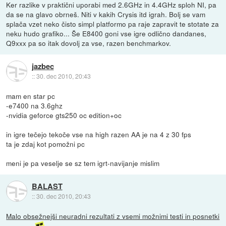
Ker razlike v praktični uporabi med 2.6GHz in 4.4GHz sploh NI, pa
da se na glavo obrneš. Niti v kakih Crysis itd igrah. Bolj se vam
splača vzet neko čisto simpl platformo pa raje zapravit te stotate za
neku hudo grafiko... Še E8400 goni vse igre odlično dandanes,
Q9xxx pa so itak dovolj za vse, razen benchmarkov.
jazbec
::
30. dec 2010, 20:43
mam en star pc
-e7400 na 3.6ghz
-nvidia geforce gts250 oc edition+oc
in igre tečejo tekoče vse na high razen AA je na 4 z 30 fps
ta je zdaj kot pomožni pc
meni je pa veselje se sz tem igrt-navijanje mislim
BALAST
::
30. dec 2010, 20:43
Malo obsežnejši neuradni rezultati z vsemi možnimi testi in posnetki