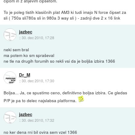
čipom in z atijevim čipsetom.
To je poleg tistih klasičnih plat AM3 ki tudi imajo N force čipset za
sli ( 750a sli780a sli in 980a 3 way sli ) - zadnji dve 2 x 16 link
jazbec
::
30. dec 2010, 17:28
neki sem bral
ma potem ko sm spraševal
ne tle na drugih forumih so rekli vsi da je boljša izbira 1366
Dr_M
::
30. dec 2010, 17:30
Boljsa... Ja, ce spustimo ceno, definitivno boljsa izbira. Ce gledas
P/P je pa to delec najslabsa platforma.
jazbec
::
30. dec 2010, 17:32
no ker dena rni bil ovira sem vzel 1366