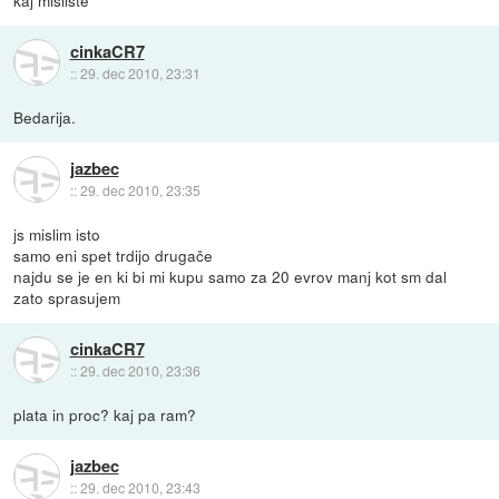
kaj misliste
cinkaCR7
::
29. dec 2010, 23:31
Bedarija.
jazbec
::
29. dec 2010, 23:35
js mislim isto
samo eni spet trdijo drugače
najdu se je en ki bi mi kupu samo za 20 evrov manj kot sm dal
zato sprasujem
cinkaCR7
::
29. dec 2010, 23:36
plata in proc? kaj pa ram?
jazbec
::
29. dec 2010, 23:43