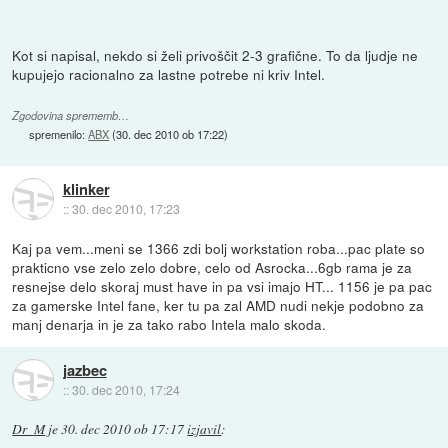
Kot si napisal, nekdo si želi privoščit 2-3 grafične. To da ljudje ne
kupujejo racionalno za lastne potrebe ni kriv Intel.
Zgodovina sprememb…
spremenilo:
ABX
(
30. dec 2010 ob 17:22
)
klinker
::
30. dec 2010, 17:23
Kaj pa vem...meni se 1366 zdi bolj workstation roba...pac plate so
prakticno vse zelo zelo dobre, celo od Asrocka...6gb rama je za
resnejse delo skoraj must have in pa vsi imajo HT... 1156 je pa pac
za gamerske Intel fane, ker tu pa zal AMD nudi nekje podobno za
manj denarja in je za tako rabo Intela malo skoda.
jazbec
::
30. dec 2010, 17:24
Dr_M
je
30. dec 2010 ob 17:17
izjavil
: