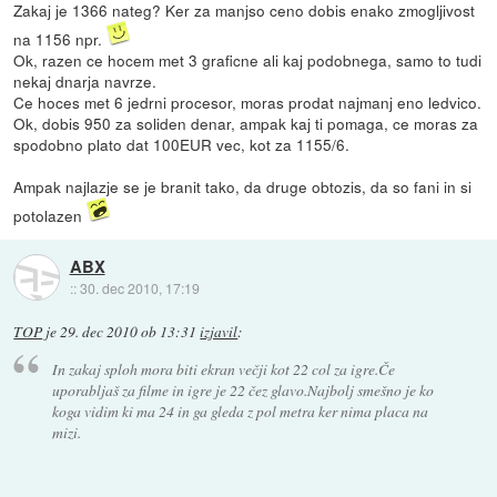
Zakaj je 1366 nateg? Ker za manjso ceno dobis enako zmogljivost
na 1156 npr.
Ok, razen ce hocem met 3 graficne ali kaj podobnega, samo to tudi
nekaj dnarja navrze.
Ce hoces met 6 jedrni procesor, moras prodat najmanj eno ledvico.
Ok, dobis 950 za soliden denar, ampak kaj ti pomaga, ce moras za
spodobno plato dat 100EUR vec, kot za 1155/6.
Ampak najlazje se je branit tako, da druge obtozis, da so fani in si
potolazen
ABX
::
30. dec 2010, 17:19
TOP
je
29. dec 2010 ob 13:31
izjavil
:
In zakaj sploh mora biti ekran večji kot 22 col za igre.Če
uporabljaš za filme in igre je 22 čez glavo.Najbolj smešno je ko
koga vidim ki ma 24 in ga gleda z pol metra ker nima placa na
mizi.