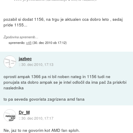
pozabil si dodat 1156, na trgu je aktualen cca dobro leto , sedaj
pride 1155...
Zgodovina sprememb…
spremenilo:
x45
(
30. dec 2010 ob 17:12
)
jazbec
::
30. dec 2010, 17:13
oprosti ampak 1366 pa ni bil noben nateg in 1156 tudi ne
ponujala sta dobro ampak se je intel odločil da ima pač ža priskrbi
naslednika
to pa seveda govorista zagrizena amd fana
Dr_M
::
30. dec 2010, 17:17
Ne, jaz to ne govorim kot AMD fan sploh.