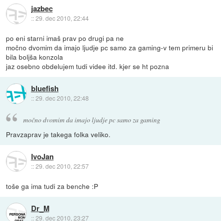
jazbec
::
29. dec 2010, 22:44
po eni starni imaš prav po drugi pa ne
močno dvomim da imajo ljudje pc samo za gaming-v tem primeru bi
bila boljša konzola
jaz osebno obdelujem tudi videe itd. kjer se ht pozna
bluefish
::
29. dec 2010, 22:48
močno dvomim da imajo ljudje pc samo za gaming
Pravzaprav je takega folka veliko.
IvoJan
::
29. dec 2010, 22:57
toše ga ima tudi za benche :P
Dr_M
::
29. dec 2010, 23:27