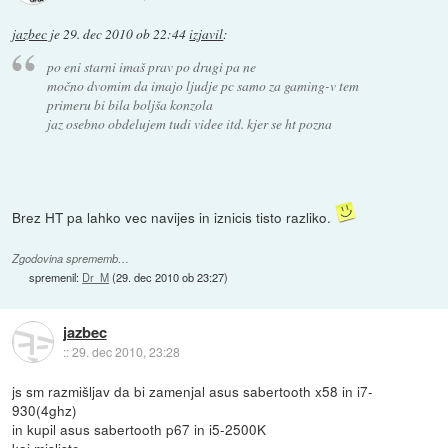
jazbec
je
29. dec 2010 ob 22:44
izjavil
:
po eni starni imaš prav po drugi pa ne
močno dvomim da imajo ljudje pc samo za gaming-v tem
primeru bi bila boljša konzola
jaz osebno obdelujem tudi videe itd. kjer se ht pozna
Brez HT pa lahko vec navijes in iznicis tisto razliko.
Zgodovina sprememb…
spremenil:
Dr_M
(
29. dec 2010 ob 23:27
)
jazbec
::
29. dec 2010, 23:28
js sm razmišljav da bi zamenjal asus sabertooth x58 in i7-
930(4ghz)
in kupil asus sabertooth p67 in i5-2500K