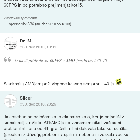
60FPS in bo potrebno prej menjat kot i5.
Zgodovina sprememb…
spremenilo:
ABX
(
30. dec 2010 ob 18:53
)
Dr_M
::
30. dec 2010, 19:01
i5 navit pride do 50-60FPS, z AMD-jem bi imel 30-40,
S kaksnim AMDjem pa? Mogoce kaksen sempron 140 ja
Slicer
::
30. dec 2010, 20:29
Jaz osebno se odločam za Intela samo zato, ker je najboljši v
kombinacij z nVidio. ATI/AMDja ne vzmamem nikoli več sami
problemi niti ena od 4ih grafičnih mi ni delovala tako kot se šika
(problemi z driverji, problemi v špilih + nobena ni zdržala več kot