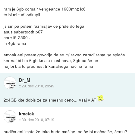
ram je 6gb corsair vengeance 1600mhz lc8
to bi mi tudi odkupil
js sm pa potem razmišljav če pride do tega
asus sabertooth p67
core i5-2500k
in 4gb rama
amoak eni potem govorijo da se mi ravno zaradi rama ne splača
ker naj bi blo 6 gb kmalu must have, 8gb pa še ne
naj bi bla to prednost trikanalnega načina rama
Dr_M
::
29. dec 2010, 23:49
2x4GB kite dobis ze za smesno ceno... Vsaj v AT
kmetek
::
30. dec 2010, 07:19
hudiča eni imate že tako hude mašine, pa še bi močnejše, čemu?