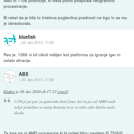
AM3 in 1156 podnožje, ki nista polno podpirala večgrafično
procesiranje.
Bi rekel da je bila to Intelova poglavitna prednost na trgu in se mu
je obrestovala.
bluefish
::
30. dec 2010, 17:25
Res je. 1366 ni bil nikoli mišljen kot platforma za igranje iger in
ostalo afnanje.
ABX
::
30. dec 2010, 17:26
klinker
je
30. dec 2010 ob 17:23
izjavil
:
1156 je pa pac za gamerske Intel fane, ker tu pa zal AMD nudi
nekje podobno za manj denarja in je za tako rabo Intela malo
skoda.
Za igre ga ni AMD procesorja ki bi prišel blizu navitem i5 75(6)0.