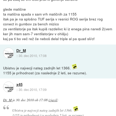
glede matične
ta matična spada v sam vrh matičnih za 1155
itak pa je na splošno TUF serija v resnici ROG serija brez rog
conect in gumbov za bench mizico
za ventilatorje pa itak kupiš razdelivc ki iz enega pina naredi 2(vem
ker jih mam sam-7 ventilatorjev v ohišju)
kaj pa ti bo več rež če neboš delal triple al pa quad sli/cf
Dr_M
::
30. dec 2010, 17:08
Ubistvu je najvecji nateg zadnjih let 1366.
1155 je prihodnost (za naslednje 2 leti, se razume).
x45
::
30. dec 2010, 17:09
Dr_M
je
30. dec 2010 ob 17:08
izjavil
:
Ubistvu je najvecji nateg zadnjih let 1366.
1155 je prihodnost (za naslednje 2 leti, se razume).