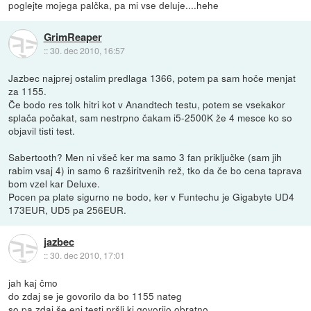
poglejte mojega palčka, pa mi vse deluje....hehe
GrimReaper
::
30. dec 2010, 16:57
Jazbec najprej ostalim predlaga 1366, potem pa sam hoče menjat
za 1155.
Če bodo res tolk hitri kot v Anandtech testu, potem se vsekakor
splača počakat, sam nestrpno čakam i5-2500K že 4 mesce ko so
objavil tisti test.
Sabertooth? Men ni všeč ker ma samo 3 fan priključke (sam jih
rabim vsaj 4) in samo 6 razširitvenih rež, tko da če bo cena taprava
bom vzel kar Deluxe.
Pocen pa plate sigurno ne bodo, ker v Funtechu je Gigabyte UD4
173EUR, UD5 pa 256EUR.
jazbec
::
30. dec 2010, 17:01
jah kaj čmo
do zdaj se je govorilo da bo 1155 nateg
so pa zdaj še eni testi pršli ki govorijo obratno