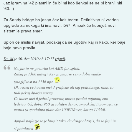
Jaz igram na '42 plasmi in če bi mi kdo šenkal se ne bi branil niti
'60. :)
Za Sandy bridge bo jasno čez kak teden. Definitivno ni vreden
upgrade za nekoga ki ima navit i5/i7. Ampak če kupuješ novi
sistem je prava smer.
Sploh če misliš navijat, počakaj da se ugotovi kaj in kako, ker baje
bojo nova pravila.
Dr_M
je
30. dec 2010 ob 17:17
izjavil
:
Ne, jaz to ne govorim kot AMD fan sploh.
Zakaj je 1366 nateg? Ker za manjso ceno dobis enako
zmogljivost na 1156 npr.
Ok, razen ce hocem met 3 graficne ali kaj podobnega, samo to
tudi nekaj dnarja navrze.
Ce hoces met 6 jedrni procesor, moras prodat najmanj eno
ledvico. Ok, dobis 950 za soliden denar, ampak kaj ti pomaga, ce
moras za spodobno plato dat 100EUR vec, kot za 1155/6.
Ampak najlazje se je branit tako, da druge obtozis, da so fani in
si potolazen