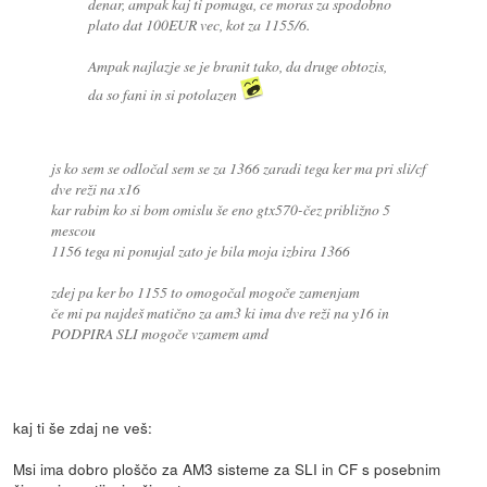
denar, ampak kaj ti pomaga, ce moras za spodobno
plato dat 100EUR vec, kot za 1155/6.
Ampak najlazje se je branit tako, da druge obtozis,
da so fani in si potolazen
js ko sem se odločal sem se za 1366 zaradi tega ker ma pri sli/cf
dve reži na x16
kar rabim ko si bom omislu še eno gtx570-čez približno 5
mescou
1156 tega ni ponujal zato je bila moja izbira 1366
zdej pa ker bo 1155 to omogočal mogoče zamenjam
če mi pa najdeš matično za am3 ki ima dve reži na y16 in
PODPIRA SLI mogoče vzamem amd
kaj ti še zdaj ne veš:
Msi ima dobro ploščo za AM3 sisteme za SLI in CF s posebnim