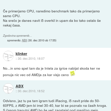
Če primerjamo CPU, naredimo benchmark tako da primerjamo
samo CPU.
Na srečo je danes navit i5 overkil in upam da bo tako ostalo še
nekaj časa.
Zgodovina sprememb…
spremenilo:
ABX
(
30. dec 2010 ob 17:55
)
klinker
::
30. dec 2010, 18:07
No...in smo spet tam da je Intela za igrice nabijat skoda ker ne
ponuja nic vec od AMDja za kar visjo ceno
ABX
::
30. dec 2010, 18:52
Odvisno, jaz tu pa tam igram tudi iRacing, i5 navit pride do 50-
60FPS, z AMD-jem bi imel 30-40, kar bi se poznalo na časih kroga.
S časom trenutni AMD bo še več zaostajal pod magično mejo