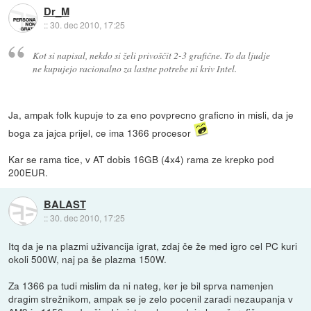
Dr_M
::
30. dec 2010, 17:25
Kot si napisal, nekdo si želi privoščit 2-3 grafične. To da ljudje
ne kupujejo racionalno za lastne potrebe ni kriv Intel.
Ja, ampak folk kupuje to za eno povprecno graficno in misli, da je
boga za jajca prijel, ce ima 1366 procesor
Kar se rama tice, v AT dobis 16GB (4x4) rama ze krepko pod
200EUR.
BALAST
::
30. dec 2010, 17:25
Itq da je na plazmi uživancija igrat, zdaj če že med igro cel PC kuri
okoli 500W, naj pa še plazma 150W.
Za 1366 pa tudi mislim da ni nateg, ker je bil sprva namenjen
dragim strežnikom, ampak se je zelo pocenil zaradi nezaupanja v