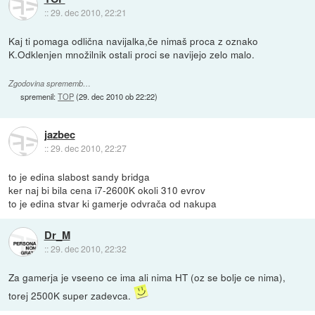
::
29. dec 2010, 22:21
Kaj ti pomaga odlična navijalka,če nimaš proca z oznako
K.Odklenjen množilnik ostali proci se navijejo zelo malo.
Zgodovina sprememb…
spremenil:
TOP
(
29. dec 2010 ob 22:22
)
jazbec
::
29. dec 2010, 22:27
to je edina slabost sandy bridga
ker naj bi bila cena i7-2600K okoli 310 evrov
to je edina stvar ki gamerje odvrača od nakupa
Dr_M
::
29. dec 2010, 22:32
Za gamerja je vseeno ce ima ali nima HT (oz se bolje ce nima),
torej 2500K super zadevca.