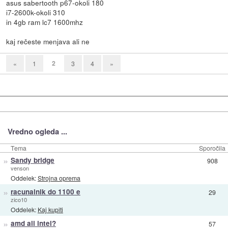
asus sabertooth p67-okoli 180
i7-2600k-okoli 310
in 4gb ram lc7 1600mhz
kaj rečeste menjava ali ne
2
«
1
3
4
»
Vredno ogleda ...
Tema
Sporočila
»
Sandy bridge
908
venson
Oddelek:
Strojna oprema
»
racunalnik do 1100 e
29
zico10
Oddelek:
Kaj kupiti
»
amd ali intel?
57