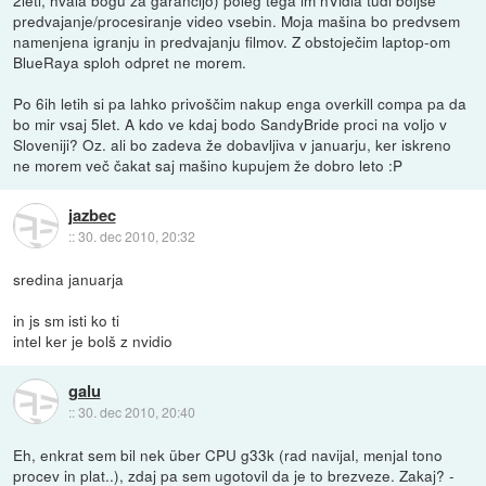
2leti, hvala bogu za garancijo) poleg tega im nVidia tudi boljše
predvajanje/procesiranje video vsebin. Moja mašina bo predvsem
namenjena igranju in predvajanju filmov. Z obstoječim laptop-om
BlueRaya sploh odpret ne morem.
Po 6ih letih si pa lahko privoščim nakup enga overkill compa pa da
bo mir vsaj 5let. A kdo ve kdaj bodo SandyBride proci na voljo v
Sloveniji? Oz. ali bo zadeva že dobavljiva v januarju, ker iskreno
ne morem več čakat saj mašino kupujem že dobro leto :P
jazbec
::
30. dec 2010, 20:32
sredina januarja
in js sm isti ko ti
intel ker je bolš z nvidio
galu
::
30. dec 2010, 20:40
Eh, enkrat sem bil nek über CPU g33k (rad navijal, menjal tono
procev in plat..), zdaj pa sem ugotovil da je to brezveze. Zakaj? -