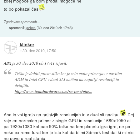
zdej mogoče ga bom prodal mogoče ne
to bo pokazal čas
Zgodovina sprememb…
spremenil:
jazbec
(
30. dec 2010 ob 17:43
)
klinker
::
30. dec 2010, 17:50
ABX
je
30. dec 2010 ob 17:41
izjavil
:
Težko je dobiti pravo sliko ker je zelo malo primerjav z navitim
ADM in Intel CPU v dual SLI načinu na najnižji resoluciji in
detajlih.
http://www.tomshardware.com/reviews/phe...
Aha in vsi igrajo na najnizjih resolucijah in v dual sli nacinu
Dej
raje en normalen primer z single GPU in resolucijo 1680x1050 al
pa 1920x1080 kot pac 90% folka na tem planetu igra igre, ne pa
neke extreme furat ker je isto kot da bi mi 3dmark test dal ki mi nic
ne pove o real stanju.