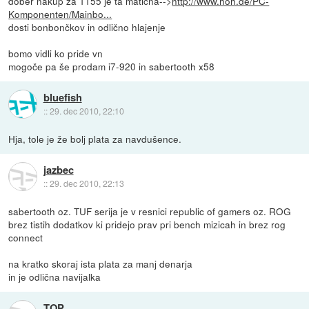
dober nakup za 1155 je ta matična-->
http://www.hoh.de/PC-
Komponenten/Mainbo...
dosti bonbončkov in odlično hlajenje
bomo vidli ko pride vn
mogoče pa še prodam i7-920 in sabertooth x58
bluefish
::
29. dec 2010, 22:10
Hja, tole je že bolj plata za navdušence.
jazbec
::
29. dec 2010, 22:13
sabertooth oz. TUF serija je v resnici republic of gamers oz. ROG
brez tistih dodatkov ki pridejo prav pri bench mizicah in brez rog
connect
na kratko skoraj ista plata za manj denarja
in je odlična navijalka
TOP