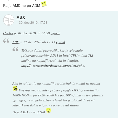
Pa je AMD ne pa ADM
ABX
::
30. dec 2010, 17:53
klinker
je
30. dec 2010 ob 17:50
izjavil
:
ABX
je
30. dec 2010 ob 17:41
izjavil
:
Težko je dobiti pravo sliko ker je zelo malo
primerjav z navitim ADM in Intel CPU v dual SLI
načinu na najnižji resoluciji in detajlih.
http://www.tomshardware.com/reviews/phe
...
Aha in vsi igrajo na najnizjih resolucijah in v dual sli nacinu
Dej raje en normalen primer z single GPU in resolucijo
1680x1050 al pa 1920x1080 kot pac 90% folka na tem planetu
igra igre, ne pa neke extreme furat ker je isto kot da bi mi
3dmark test dal ki mi nic ne pove o real stanju.
Pa je AMD ne pa ADM