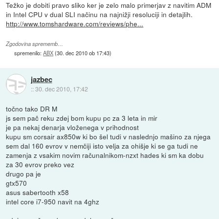
Težko je dobiti pravo sliko ker je zelo malo primerjav z navitim ADM
in Intel CPU v dual SLI načinu na najnižji resoluciji in detajlih.
http://www.tomshardware.com/reviews/phe...
Zgodovina sprememb…
spremenilo:
ABX
(
30. dec 2010 ob 17:43
)
jazbec
::
30. dec 2010, 17:42
točno tako DR M
js sem pač reku zdej bom kupu pc za 3 leta in mir
je pa nekaj denarja vloženega v prihodnost
kupu sm corsair ax850w ki bo šel tudi v naslednjo mašino za njega
sem dal 160 evrov v nemčiji isto velja za ohišje ki se ga tudi ne
zamenja z vsakim novim računalnikom-nzxt hades ki sm ka dobu
za 30 evrov preko vez
drugo pa je
gtx570
asus sabertooth x58
intel core i7-950 navit na 4ghz