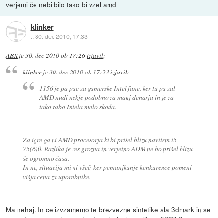
verjemi če nebi bilo tako bi vzel amd
klinker
::
30. dec 2010, 17:33
ABX
je
30. dec 2010 ob 17:26
izjavil
:
klinker
je
30. dec 2010 ob 17:23
izjavil
:
1156 je pa pac za gamerske Intel fane, ker tu pa zal
AMD nudi nekje podobno za manj denarja in je za
tako rabo Intela malo skoda.
Za igre ga ni AMD procesorja ki bi prišel blizu navitem i5
75(6)0. Razlika je res grozna in verjetno ADM ne bo prišel blizu
še ogromno časa.
In ne, situacija mi ni všeč, ker pomanjkanje konkurence pomeni
višja cena za uporabnike.
Ma nehaj. In ce izvzamemo te brezvezne sintetike ala 3dmark in se