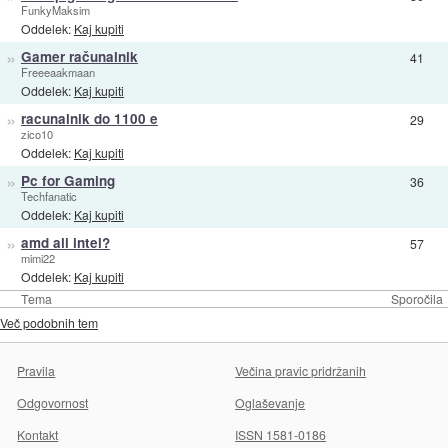
FunkyMaksim
Oddelek:
Kaj kupiti
»
Gamer računalnik
41
Freeeaakmaan
Oddelek:
Kaj kupiti
»
racunalnik do 1100 e
29
zico10
Oddelek:
Kaj kupiti
»
Pc for Gaming
36
Techfanatic
Oddelek:
Kaj kupiti
»
amd ali intel?
57
mimi22
Oddelek:
Kaj kupiti
Tema
Sporočila
Več podobnih tem
Pravila
Večina pravic pridržanih
Odgovornost
Oglaševanje
Kontakt
ISSN 1581-0186