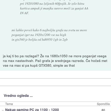
pri 19201080 na željenih 60fpsjih. Je zelo hitra
kartica ampak ji manjka surove moči za ganjat AA
IN AF.
mi lahko poveš kako 6 najboljša grafa na svetu ne more
poganjat iger na 1920x1200 vse na high
in gtx560 je boljša od hd6950 1gb in 2gb
ja kaj ti bo pa razlagal? Že na 1680x1050 ne more poganjat vsega
na max nastavitvah. Pač grafa je srednjega razreda. Če hočeš met
vse na max si pa kupš GTX580, simple as that
Vredno ogleda ...
Tema
Sporočila
»
Nakup gaming PC za 1100 - 1200
80