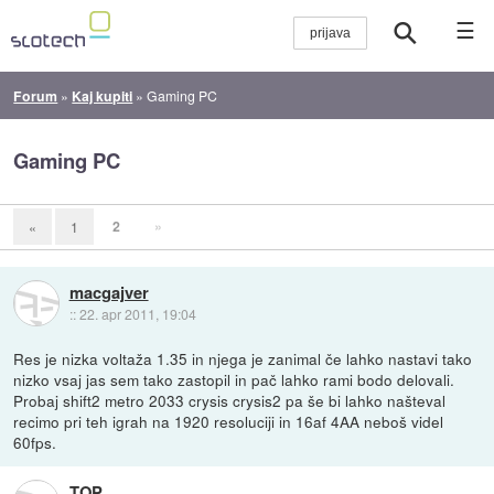
☰
Forum
»
Kaj kupiti
»
Gaming PC
Gaming PC
2
»
«
1
macgajver
::
22. apr 2011, 19:04
Res je nizka voltaža 1.35 in njega je zanimal če lahko nastavi tako
nizko vsaj jas sem tako zastopil in pač lahko rami bodo delovali.
Probaj shift2 metro 2033 crysis crysis2 pa še bi lahko našteval
recimo pri teh igrah na 1920 resoluciji in 16af 4AA neboš videl
60fps.
TOP