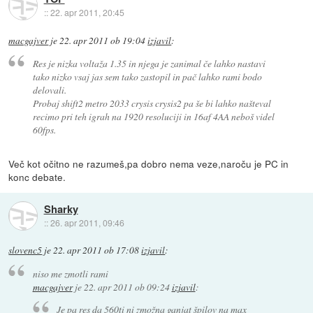
::
22. apr 2011, 20:45
macgajver
je
22. apr 2011 ob 19:04
izjavil
:
Res je nizka voltaža 1.35 in njega je zanimal če lahko nastavi
tako nizko vsaj jas sem tako zastopil in pač lahko rami bodo
delovali.
Probaj shift2 metro 2033 crysis crysis2 pa še bi lahko našteval
recimo pri teh igrah na 1920 resoluciji in 16af 4AA neboš videl
60fps.
Več kot očitno ne razumeš,pa dobro nema veze,naroču je PC in
konc debate.
Sharky
::
26. apr 2011, 09:46
slovenc5
je
22. apr 2011 ob 17:08
izjavil
:
niso me zmotli rami
macgajver
je
22. apr 2011 ob 09:24
izjavil
:
Je pa res da 560ti ni zmožna ganjat špilov na max