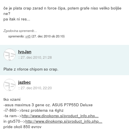
če je plata crap zarad n force čipa, potem grafe niso veliko boljše
ne?
pa itak ni res...
Zgodovina sprememb…
spremenilo:
x45
(
27. dec 2010 ob 20:10
)
IvoJan
::
27. dec 2010, 21:28
Plate z nforce chipom so crap.
jazbec
::
27. dec 2010, 22:20
tko vzami
-asus maximus 3 gene oz. ASUS P7P55D Deluxe
-i7-860-->brez problema na 4ghz
-ta ram-->
http://www.dinokomp.si/product_info.php...
in gtx570-->
http://www.dinokomp.si/product_info.php...
pride okoli 850 evrov