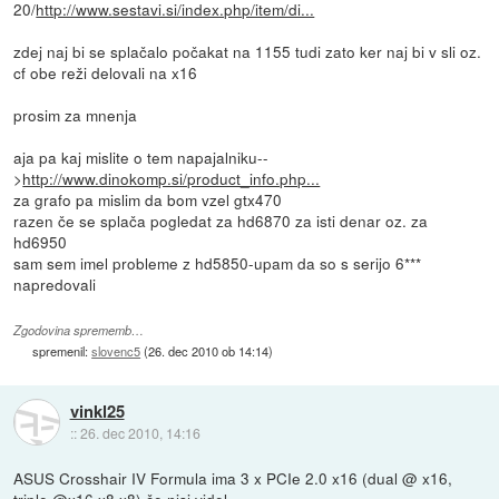
20/
http://www.sestavi.si/index.php/item/di...
zdej naj bi se splačalo počakat na 1155 tudi zato ker naj bi v sli oz.
cf obe reži delovali na x16
prosim za mnenja
aja pa kaj mislite o tem napajalniku--
>
http://www.dinokomp.si/product_info.php...
za grafo pa mislim da bom vzel gtx470
razen če se splača pogledat za hd6870 za isti denar oz. za
hd6950
sam sem imel probleme z hd5850-upam da so s serijo 6***
napredovali
Zgodovina sprememb…
spremenil:
slovenc5
(
26. dec 2010 ob 14:14
)
vinkl25
::
26. dec 2010, 14:16
ASUS Crosshair IV Formula ima 3 x PCIe 2.0 x16 (dual @ x16,
triple @x16 x8 x8),če nisi videl