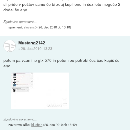
sli pride v poštev samo če bi zdaj kupil eno in čez leto mogoče 2
dodal še eno
Zgodovina sprememb…
spremenil:
slovenc5
(
26. dec 2010 ob 13:10
)
Mustang2142
::
26. dec 2010, 13:23
potem pa vzami te gtx 570 in potem po potrebi čez čas kupiš še
eno.
Zgodovina sprememb…
zavaroval slike:
bluefish
(
26. dec 2010 ob 13:42
)