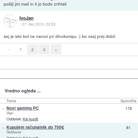
pošlji jim mail in ti jo bodo zrihtali
IvoJan
::
27. dec 2010, 23:53
sej je isto kot ce naroci pri dinokompu :) bo vsaj prej dobil.
«
1
2
3
»
Vredno ogleda ...
Tema
Sporočila
»
Novi gaming PC
178
Vajzi
Oddelek:
Kaj kupiti
»
Kupujem računalnik do 700€
81
SloMaster
Oddelek:
Kaj kupiti