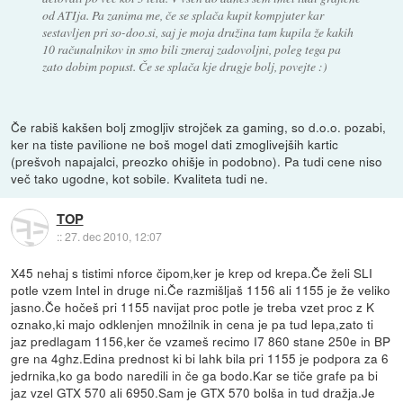
od ATIja. Pa zanima me, če se splača kupit kompjuter kar
sestavljen pri so-doo.si, saj je moja družina tam kupila že kakih
10 računalnikov in smo bili zmeraj zadovoljni, poleg tega pa
zato dobim popust. Če se splača kje drugje bolj, povejte :)
Če rabiš kakšen bolj zmogljiv strojček za gaming, so d.o.o. pozabi,
ker na tiste pavilione ne boš mogel dati zmoglivejših kartic
(prešvoh napajalci, preozko ohišje in podobno). Pa tudi cene niso
več tako ugodne, kot sobile. Kvaliteta tudi ne.
TOP
::
27. dec 2010, 12:07
X45 nehaj s tistimi nforce čipom,ker je krep od krepa.Če želi SLI
potle vzem Intel in druge ni.Če razmišljaš 1156 ali 1155 je že veliko
jasno.Če hočeš pri 1155 navijat proc potle je treba vzet proc z K
oznako,ki majo odklenjen množilnik in cena je pa tud lepa,zato ti
jaz predlagam 1156,ker če vzameš recimo I7 860 stane 250e in BP
gre na 4ghz.Edina prednost ki bi lahk bila pri 1155 je podpora za 6
jedrnika,ko ga bodo naredili in če ga bodo.Kar se tiče grafe pa bi
jaz vzel GTX 570 ali 6950.Sam je GTX 570 bolša in tud dražja.Je