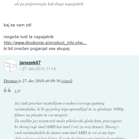
ali pa priporočajte kak drugi napajalnik
kaj se vam zdi
mogoče tudi ta napajalnik
http://www.dinokomp.si/product_info.php...
bi bil zmožen poganjat vse skupaj
janezek67
::
27. dec 2010, 11:14
Dromar
je
27. dec 2010 ob 09:56
izjavil
:
LP!
Jaz tudi pravkar razmišljam o nabavi novega gaming
računalnika, ki bi ga poleg tega uporabljal še za gledanje 1080p
filmov na plazmi in vse mogoče.
Za razliko jaz nisem niti malo pikolovski glede firm, pravzaprav
bi skoraj raje imel AMD kot intel (več za svoj denar). Skoraj v
vseh računalnikih do danes sem imel AMD in vsi so mi lepo
delovali po več kot 3 leta. V vseh do danes sem imel tudi grafične