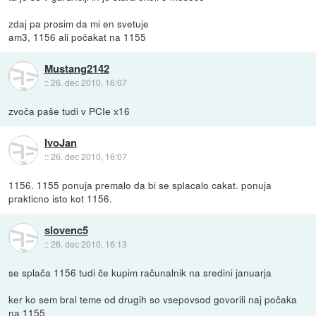
zdaj pa prosim da mi en svetuje
am3, 1156 ali počakat na 1155
Mustang2142
::
26. dec 2010, 16:07
zvoča paše tudi v PCIe x16
IvoJan
::
26. dec 2010, 16:07
1156. 1155 ponuja premalo da bi se splacalo cakat. ponuja
prakticno isto kot 1156.
slovenc5
::
26. dec 2010, 16:13
se splača 1156 tudi če kupim računalnik na sredini januarja
ker ko sem bral teme od drugih so vsepovsod govorili naj počaka
na 1155