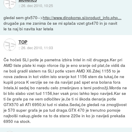
::
26. dec 2010, 10:25
gledal sem gtx570-->
http://www.dinokomp.si/product_info.php...
drugače pa me zanima če se mi splača vzet gtx470 in jo navit
le ta naj bi navita kar letela
TOP
::
26. dec 2010, 11:03
Če hočeš SLI potle je pametna izbira Intel in nič drugega.Ker pri
AMD tiste plate ki majo nforce čip je eno sranje od plat,če vidiš da
ne boš gradil sistem na SLI potle vzem AMD X6.Zdej 1155 to je
nova zadeva in kot vidim isto sranje kot 1156 stem da tukaj,če ne
kupiš proca K verzije se ne da navijat pač spet ena bolana fora
Intela,ki sedaj bo naredu celo zmešnjavo s temi podnožji.Morda ne
bi bilo slabo vzet tud 1156,ker vsak proc lahko lepo naviješ.Kar se
ti če grafe pa ne vem odločitev je,če ti ni škoda denarja potle
GTX570 ali ATI 6950,ki tud ni slaba.Sedaj,če gledaš na zmogljivost
je 570 super grafa je pa tud draga.GTX 470 je trenutno pomoje
najbolši nakup,glede na to da stane 220e in ko jo naviješ prekaša
6950 na stock.