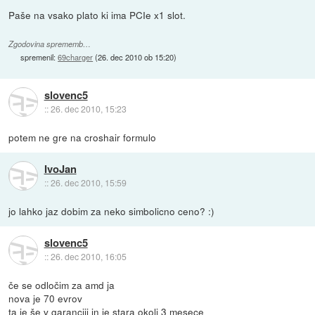
Paše na vsako plato ki ima PCIe x1 slot.
Zgodovina sprememb…
spremenil:
69charger
(
26. dec 2010 ob 15:20
)
slovenc5
::
26. dec 2010, 15:23
potem ne gre na croshair formulo
IvoJan
::
26. dec 2010, 15:59
jo lahko jaz dobim za neko simbolicno ceno? :)
slovenc5
::
26. dec 2010, 16:05
če se odločim za amd ja
nova je 70 evrov
ta je še v garanciji in je stara okoli 3 mesece