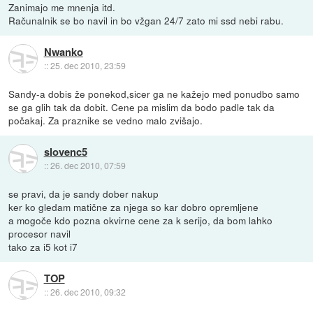
Zanimajo me mnenja itd.
Računalnik se bo navil in bo vžgan 24/7 zato mi ssd nebi rabu.
Nwanko
::
25. dec 2010, 23:59
Sandy-a dobis že ponekod,sicer ga ne kažejo med ponudbo samo
se ga glih tak da dobit. Cene pa mislim da bodo padle tak da
počakaj. Za praznike se vedno malo zvišajo.
slovenc5
::
26. dec 2010, 07:59
se pravi, da je sandy dober nakup
ker ko gledam matične za njega so kar dobro opremljene
a mogoče kdo pozna okvirne cene za k serijo, da bom lahko
procesor navil
tako za i5 kot i7
TOP
::
26. dec 2010, 09:32