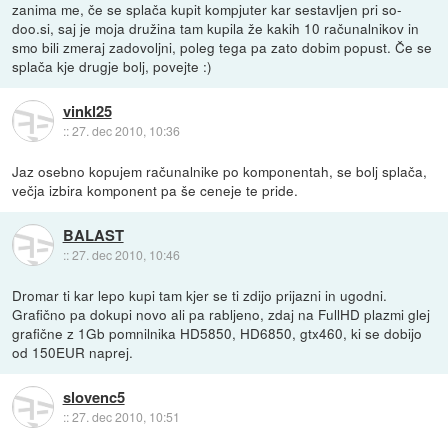
zanima me, če se splača kupit kompjuter kar sestavljen pri so-
doo.si, saj je moja družina tam kupila že kakih 10 računalnikov in
smo bili zmeraj zadovoljni, poleg tega pa zato dobim popust. Če se
splača kje drugje bolj, povejte :)
vinkl25
::
27. dec 2010, 10:36
Jaz osebno kopujem računalnike po komponentah, se bolj splača,
večja izbira komponent pa še ceneje te pride.
BALAST
::
27. dec 2010, 10:46
Dromar ti kar lepo kupi tam kjer se ti zdijo prijazni in ugodni.
Grafično pa dokupi novo ali pa rabljeno, zdaj na FullHD plazmi glej
grafične z 1Gb pomnilnika HD5850, HD6850, gtx460, ki se dobijo
od 150EUR naprej.
slovenc5
::
27. dec 2010, 10:51