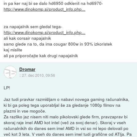
in pa ker naj bi se dalo hd6950 odklenit na hd6970-
http://www.dinokomp.si/product_info.php...
za napajalnik sem gledal tega-
http://www.dinokomp.si/product_info.php...
ali kak corsair napajalnik
samo glede na to, da ima cougar 800w in 93% izkoristek
kaj mislite
ali pa priporočajte kak drugi napajalnik
Dromar
::
27. dec 2010, 09:56
LP!
Jaz tudi pravkar razmišljam o nabavi novega gaming računalnika,
ki bi ga poleg tega uporabljal še za gledanje 1080p filmov na
plazmi in vse mogoče.
Za razliko jaz nisem niti malo pikolovski glede firm, pravzaprav bi
skoraj raje imel AMD kot intel (več za svoj denar). Skoraj v vseh
računalnikih do danes sem imel AMD in vsi so mi lepo delovali po
več kot 3 leta. V vseh do danes sem imel tudi grafične od ATIja. Pa