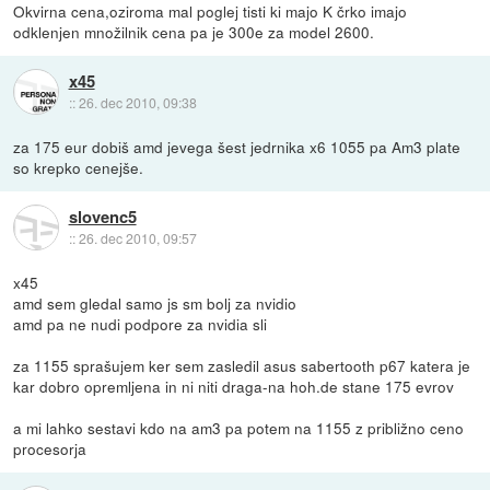
Okvirna cena,oziroma mal poglej tisti ki majo K črko imajo
odklenjen množilnik cena pa je 300e za model 2600.
x45
::
26. dec 2010, 09:38
za 175 eur dobiš amd jevega šest jedrnika x6 1055 pa Am3 plate
so krepko cenejše.
slovenc5
::
26. dec 2010, 09:57
x45
amd sem gledal samo js sm bolj za nvidio
amd pa ne nudi podpore za nvidia sli
za 1155 sprašujem ker sem zasledil asus sabertooth p67 katera je
kar dobro opremljena in ni niti draga-na hoh.de stane 175 evrov
a mi lahko sestavi kdo na am3 pa potem na 1155 z približno ceno
procesorja