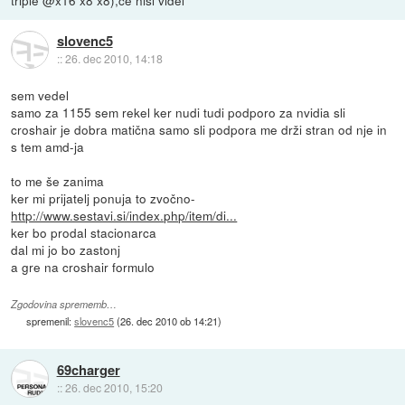
slovenc5
::
26. dec 2010, 14:18
sem vedel
samo za 1155 sem rekel ker nudi tudi podporo za nvidia sli
croshair je dobra matična samo sli podpora me drži stran od nje in
s tem amd-ja
to me še zanima
ker mi prijatelj ponuja to zvočno-
http://www.sestavi.si/index.php/item/di...
ker bo prodal stacionarca
dal mi jo bo zastonj
a gre na croshair formulo
Zgodovina sprememb…
spremenil:
slovenc5
(
26. dec 2010 ob 14:21
)
69charger
::
26. dec 2010, 15:20