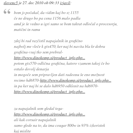
slovenc5
je
27. dec 2010 ob 09:33
izjavil
:
bom js počakal, da vidim kaj bo sz 1155
če ne drugo bo pa cena 1156 malo padla
amd je še vedno u igri samo se bom takrat odločal o procesorju,
matični in ramu
zdej bi rad razčistil napajalnik in grafično
najbolj me vleče k gtx470, ker naj bi navita bla kr dobra
grafična-vsaj tko sem prebral-
http://www.dinokomp.si/product_info.php...
potem gtx570-odlična grafična, katero vzamem takoj če bo
ostalo dovolj denarja
in mogoče sem pripravljen dati radeonu še eno možnost
recimo hd6870-
http://www.dinokomp.si/product_info.php...
in pa ker naj bi se dalo hd6950 odklenit na hd6970-
http://www.dinokomp.si/product_info.php...
za napajalnik sem gledal tega-
http://www.dinokomp.si/product_info.php...
ali kak corsair napajalnik
samo glede na to, da ima cougar 800w in 93% izkoristek
kaj mislite