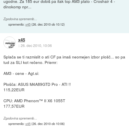
ugodne. Za 185 eur dobiš pa itak top AM3 plato - Croshair 4 -
dinokomp npr...
Zgodovina sprememb…
spremenilo:
x45
(
26. dec 2010 ob 10:12
)
x45
::
26. dec 2010, 10:06
Splača se ti razmislit o ati CF pa imaš neomejen izbor plošč... so pa
tud za SLI kot rečeno. Priemr:
AM3 - cene - Agt.si:
Plošča: ASUS M4A89GTD Pro - ATI !!
115,22EUR
CPU: AMD Phenom™ II X6 1055T
177,57EUR
Zgodovina sprememb…
spremenilo:
x45
(
26. dec 2010 ob 10:06
)