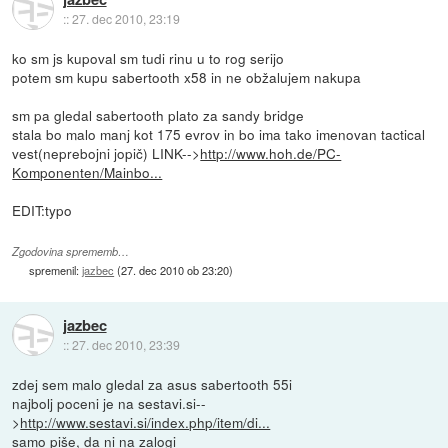
::
27. dec 2010, 23:19
ko sm js kupoval sm tudi rinu u to rog serijo
potem sm kupu sabertooth x58 in ne obžalujem nakupa
sm pa gledal sabertooth plato za sandy bridge
stala bo malo manj kot 175 evrov in bo ima tako imenovan tactical
vest(neprebojni jopič) LINK-->
http://www.hoh.de/PC-
Komponenten/Mainbo...
EDIT:typo
Zgodovina sprememb…
spremenil:
jazbec
(
27. dec 2010 ob 23:20
)
jazbec
::
27. dec 2010, 23:39
zdej sem malo gledal za asus sabertooth 55i
najbolj poceni je na sestavi.si--
>
http://www.sestavi.si/index.php/item/di...
samo piše, da ni na zalogi