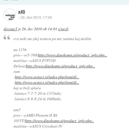
x45
::
26. dec 2010, 17:34
slovenc5
je
26. dec 2010 ob 14:01
izjavil
:
evo neki sm zdej sestavu pa me zanima kaj mislite
na 1156
proc-->i5-760/
http://www.dinokomp.si/product_info.php...
matična-->ASUS P7P55D
Deluxe/
http://www.dinokomp.si/product_info.php...
ram
-
http://www.sestavi.si/index.php/item/di...
-
http://www.sestavi.si/index.php/item/di...
kaj se bolj splača
-latence 7-7-7-20 in 1333mhz
-latence 8-8-8-24 in 1600mhz
am3
proc-->AMD Phenom II X6
1055T/
http://www.dinokomp.si/product_info.php...
matična-->ASUS Crosshair IV