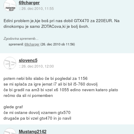
69charger
::
26. dec 2010, 11:55
Edini problem je,kje boš pri nas dobil GTX470 za 220EUR. Na
dinokompu je samo ZOTACova,ki je bolj švoh.
Zgodovina sprememb…
spremenil:
69charger
(
26. dec 2010 ob 11:56
)
slovenc5
::
26. dec 2010, 12:00
potem nebi bilo slabo če bi pogledal za 1156
se mi splača za igre jemat i7 ali bi bil i5-760 dovolj
če bi gradil na am3 bi vzel x6 1055 edino nevem katero plato
rečmo da sli ni pomemben
glede graf
če mi ostane dovolj vzamem gtx570
drugače pa bi vzel gtx470 in jo navil
Mustang2142