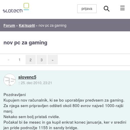
☰
Forum
»
Kaj kupiti
»
nov pc za gaming
nov pc za gaming
«
1
2
3
»
slovenc5
::
25. dec 2010, 23:21
Pozdravljeni
Kupujem nov računalnik, ki se bo uporabljav predvsem za gaming.
Za njega sem pripravljen odšteti okoli 800 evrov največ 1000-rajši
manj.
Nekako sem bolj pristaš nvidie.
Počakal bi še mesec in ga kupil enkrat konec januarja, ker v sredini
jan pride podnožje 1155 in sandy bridge.