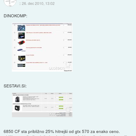
::
26. dec 2010, 13:02
DINOKOMP:
SESTAVI.SI:
6850 CF sta približno 25% hitrejši od gtx 570 za enako ceno.