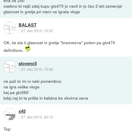
ena za 250
osebno bi rajši zdaj kupu gtx470 jo navil in jo čez 2 leti zamenjal
glasnost in gretje pri meni ne igrata vloge
BALAST
::
27. dec 2010, 15:32
OK, če sta ti glasnost in gretje "brezvezna" potem pa gtx470
definitivno.
slovenc5
::
27. dec 2010, 15:38
ne pač to mi ni neki pomembno
ne igra velike vloge
kaj pa gtx560
kdaj naj bi ta prišla in kakšna bo okvirna cena
x45
::
27. dec 2010, 20:10
Top: