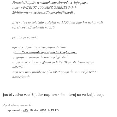
Formula/
http://www.dinokomp.si/product_info.php...
ram-->PATRIOT 1600MHZ GSERIES 7-7-7-
20/
http://www.sestavi.si/index.php/item/di...
zdej naj bi se splačalo počakat na 1155 tudi zato ker naj bi v sli
oz. cf obe reži delovali na x16
prosim za mnenja
aja pa kaj mislite o tem napajalniku--
>
http://www.dinokomp.si/product_info.php...
za grafo pa mislim da bom vzel gtx470
razen če se splača pogledat za hd6870 za isti denar oz. za
hd6950
sam sem imel probleme z hd5850-upam da so s serijo 6***
napredovali
jas bi vedno vzel 6 jeder napram 4 im... torej se ve kaj je bolje.
Zgodovina sprememb…
spremenilo:
x45
(
26. dec 2010 ob 19:17
)