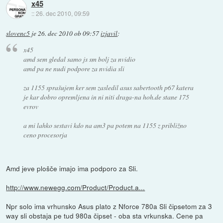
x45
::
26. dec 2010, 09:59
slovenc5
je
26. dec 2010 ob 09:57
izjavil
:
x45
amd sem gledal samo js sm bolj za nvidio
amd pa ne nudi podpore za nvidia sli
za 1155 sprašujem ker sem zasledil asus sabertooth p67 katera
je kar dobro opremljena in ni niti draga-na hoh.de stane 175
evrov
a mi lahko sestavi kdo na am3 pa potem na 1155 z približno
ceno procesorja
Amd jeve plošče imajo ima podporo za Sli.
http://www.newegg.com/Product/Product.a...
Npr solo ima vrhunsko Asus plato z Nforce 780a Sli čipsetom za 3
way sli obstaja pe tud 980a čipset - oba sta vrkunska. Cene pa