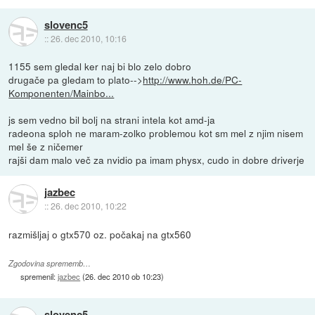
slovenc5
::
26. dec 2010, 10:16
1155 sem gledal ker naj bi blo zelo dobro
drugače pa gledam to plato-->
http://www.hoh.de/PC-
Komponenten/Mainbo...
js sem vedno bil bolj na strani intela kot amd-ja
radeona sploh ne maram-zolko problemou kot sm mel z njim nisem
mel še z ničemer
rajši dam malo več za nvidio pa imam physx, cudo in dobre driverje
jazbec
::
26. dec 2010, 10:22
razmišljaj o gtx570 oz. počakaj na gtx560
Zgodovina sprememb…
spremenil:
jazbec
(
26. dec 2010 ob 10:23
)
slovenc5