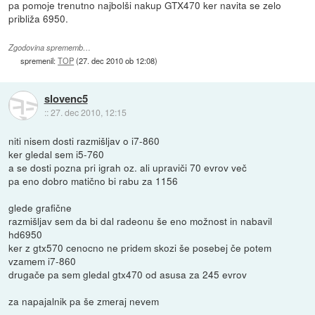
pa pomoje trenutno najbolši nakup GTX470 ker navita se zelo
približa 6950.
Zgodovina sprememb…
spremenil:
TOP
(
27. dec 2010 ob 12:08
)
slovenc5
::
27. dec 2010, 12:15
niti nisem dosti razmišljav o i7-860
ker gledal sem i5-760
a se dosti pozna pri igrah oz. ali upraviči 70 evrov več
pa eno dobro matično bi rabu za 1156
glede grafične
razmišljav sem da bi dal radeonu še eno možnost in nabavil
hd6950
ker z gtx570 cenocno ne pridem skozi še posebej če potem
vzamem i7-860
drugače pa sem gledal gtx470 od asusa za 245 evrov
za napajalnik pa še zmeraj nevem