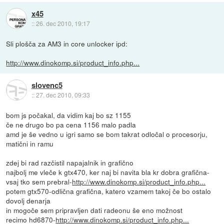
x45
::
26. dec 2010, 19:17
Sli plošča za AM3 in core unlocker ipd:
http://www.dinokomp.si/product_info.php...
slovenc5
::
27. dec 2010, 09:33
bom js počakal, da vidim kaj bo sz 1155
če ne drugo bo pa cena 1156 malo padla
amd je še vedno u igri samo se bom takrat odločal o procesorju,
matični in ramu
zdej bi rad razčistil napajalnik in grafično
najbolj me vleče k gtx470, ker naj bi navita bla kr dobra grafična-
vsaj tko sem prebral-
http://www.dinokomp.si/product_info.php...
potem gtx570-odlična grafična, katero vzamem takoj če bo ostalo
dovolj denarja
in mogoče sem pripravljen dati radeonu še eno možnost
recimo hd6870-
http://www.dinokomp.si/product_info.php...