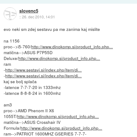
slovenc5
::
26. dec 2010, 14:01
evo neki sm zdej sestavu pa me zanima kaj mislite
na 1156
proc-->i5-760/
http://www.dinokomp.si/product_info.php...
matična-->ASUS P7P55D
Deluxe/
http://www.dinokomp.si/product_info.php...
ram
-
http://www.sestavi.si/index.php/item/di...
-
http://www.sestavi.si/index.php/item/di...
kaj se bolj splača
-latence 7-7-7-20 in 1333mhz
-latence 8-8-8-24 in 1600mhz
am3
proc-->AMD Phenom II X6
1055T/
http://www.dinokomp.si/product_info.php...
matična-->ASUS Crosshair IV
Formula/
http://www.dinokomp.si/product_info.php...
ram-->PATRIOT 1600MHZ GSERIES 7-7-7-