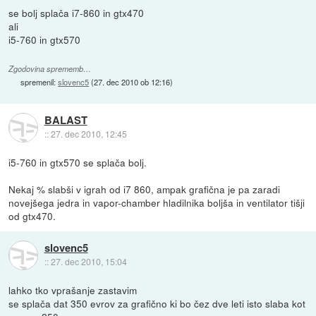
se bolj splača i7-860 in gtx470
ali
i5-760 in gtx570
Zgodovina sprememb…
spremenil:
slovenc5
(
27. dec 2010 ob 12:16
)
BALAST
::
27. dec 2010, 12:45
i5-760 in gtx570 se splača bolj.
Nekaj % slabši v igrah od i7 860, ampak grafična je pa zaradi
novejšega jedra in vapor-chamber hladilnika boljša in ventilator tišji
od gtx470.
slovenc5
::
27. dec 2010, 15:04
lahko tko vprašanje zastavim
se splača dat 350 evrov za grafično ki bo čez dve leti isto slaba kot