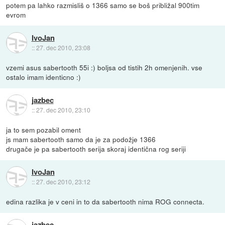
potem pa lahko razmisliš o 1366 samo se boš približal 900tim
evrom
IvoJan
::
27. dec 2010, 23:08
vzemi asus sabertooth 55i :) boljsa od tistih 2h omenjenih. vse
ostalo imam identicno :)
jazbec
::
27. dec 2010, 23:10
ja to sem pozabil oment
js mam sabertooth samo da je za podožje 1366
drugače je pa sabertooth serija skoraj identična rog seriji
IvoJan
::
27. dec 2010, 23:12
edina razlika je v ceni in to da sabertooth nima ROG connecta.
jazbec