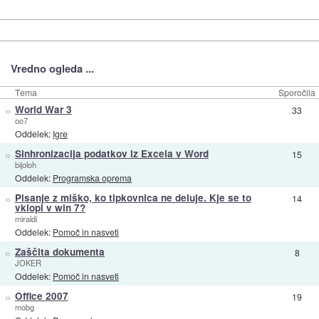
Vredno ogleda ...
Tema
Sporočila
»
World War 3
33
oo7
Oddelek:
Igre
»
Sinhronizacija podatkov iz Excela v Word
15
bijoloh
Oddelek:
Programska oprema
»
Pisanje z miško, ko tipkovnica ne deluje. Kje se to
14
vklopi v win 7?
miraldi
Oddelek:
Pomoč in nasveti
»
Zaščita dokumenta
8
JOKER
Oddelek:
Pomoč in nasveti
»
Office 2007
19
mobg