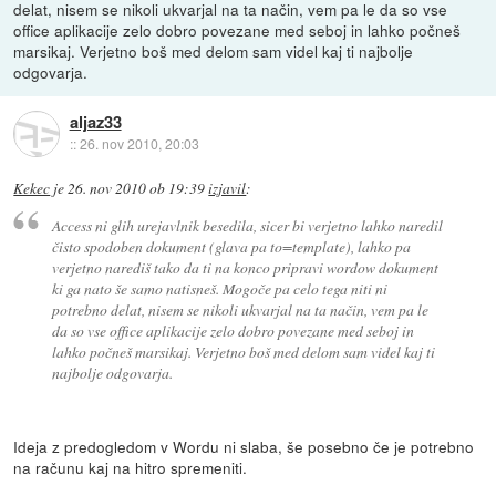
delat, nisem se nikoli ukvarjal na ta način, vem pa le da so vse
office aplikacije zelo dobro povezane med seboj in lahko počneš
marsikaj. Verjetno boš med delom sam videl kaj ti najbolje
odgovarja.
aljaz33
::
26. nov 2010, 20:03
Kekec
je
26. nov 2010 ob 19:39
izjavil
:
Access ni glih urejavlnik besedila, sicer bi verjetno lahko naredil
čisto spodoben dokument (glava pa to=template), lahko pa
verjetno narediš tako da ti na konco pripravi wordow dokument
ki ga nato še samo natisneš. Mogoče pa celo tega niti ni
potrebno delat, nisem se nikoli ukvarjal na ta način, vem pa le
da so vse office aplikacije zelo dobro povezane med seboj in
lahko počneš marsikaj. Verjetno boš med delom sam videl kaj ti
najbolje odgovarja.
Ideja z predogledom v Wordu ni slaba, še posebno če je potrebno
na računu kaj na hitro spremeniti.