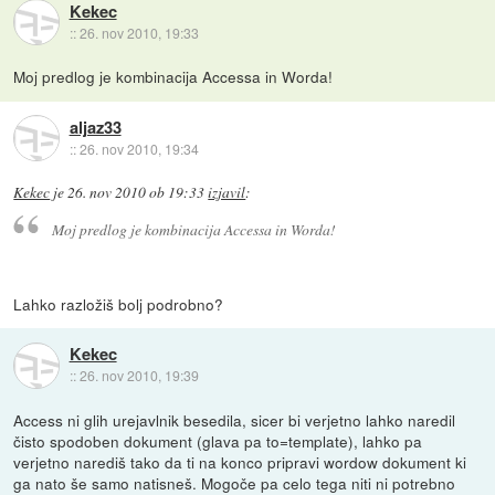
Kekec
::
26. nov 2010, 19:33
Moj predlog je kombinacija Accessa in Worda!
aljaz33
::
26. nov 2010, 19:34
Kekec
je
26. nov 2010 ob 19:33
izjavil
:
Moj predlog je kombinacija Accessa in Worda!
Lahko razložiš bolj podrobno?
Kekec
::
26. nov 2010, 19:39
Access ni glih urejavlnik besedila, sicer bi verjetno lahko naredil
čisto spodoben dokument (glava pa to=template), lahko pa
verjetno narediš tako da ti na konco pripravi wordow dokument ki
ga nato še samo natisneš. Mogoče pa celo tega niti ni potrebno