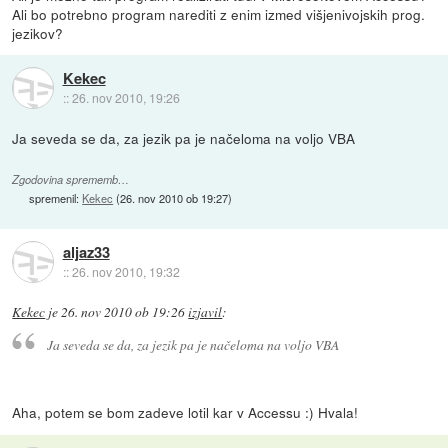
Ali bo potrebno program narediti z enim izmed višjenivojskih prog.
jezikov?
Kekec
::
26. nov 2010, 19:26
Ja seveda se da, za jezik pa je načeloma na voljo VBA
Zgodovina sprememb…
spremenil:
Kekec
(
26. nov 2010 ob 19:27
)
aljaz33
::
26. nov 2010, 19:32
Kekec
je
26. nov 2010 ob 19:26
izjavil
:
Ja seveda se da, za jezik pa je načeloma na voljo VBA
Aha, potem se bom zadeve lotil kar v Accessu :) Hvala!