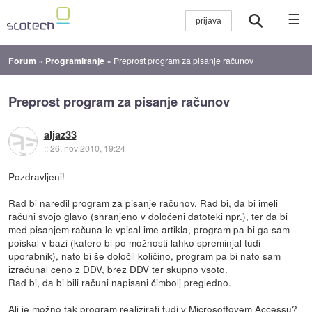
☰
Forum
»
Programiranje
»
Preprost program za pisanje računov
Preprost program za pisanje računov
aljaz33
::
26. nov 2010, 19:24
Pozdravljeni!
Rad bi naredil program za pisanje računov. Rad bi, da bi imeli
računi svojo glavo (shranjeno v določeni datoteki npr.), ter da bi
med pisanjem računa le vpisal ime artikla, program pa bi ga sam
poiskal v bazi (katero bi po možnosti lahko spreminjal tudi
uporabnik), nato bi še določil količino, program pa bi nato sam
izračunal ceno z DDV, brez DDV ter skupno vsoto.
Rad bi, da bi bili računi napisani čimbolj pregledno.
Ali je možno tak program realizirati tudi v Microsoftovem Accessu?