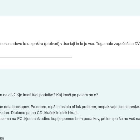
enosu zadevo le razpakira (pretvori) v .iso fajl in to je vse. Tega nato zapečeš na
a na d:\ ? Kje imaš tudi podatke? Kaj imaš pa potem na c?
ne dela backupov. Pa dobro, mp3 in ostalo ni tak problem, ampak vaje, seminarske.
k dan. Diplomo pa na CD, kluček in disk hkrati.
stema na PC, kjer imaš edino kopijo pomembnih podatkov, pri tem pa še ne veš nat
30
)