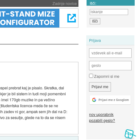
Išči:
Zadnje novice
Prijava
Zapomni si me
pel prebrat kaj je pisalo. Skratka, dal
kjer je bil sistem in tudi moji pomembni
em imel 170gb muzike in pa večino
l(študentska licenca-msda če se ne
nih zadev ni gor, ampak sem jih dal na D:
nov uporabnik
rivo za sesutje, glede na to da se nisem
pozabili geslo?