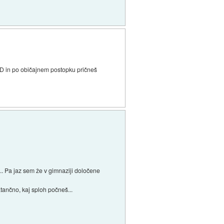
 DVD in po običajnem postopku pričneš
.. Pa jaz sem že v gimnaziji določene
ančno, kaj sploh počneš...