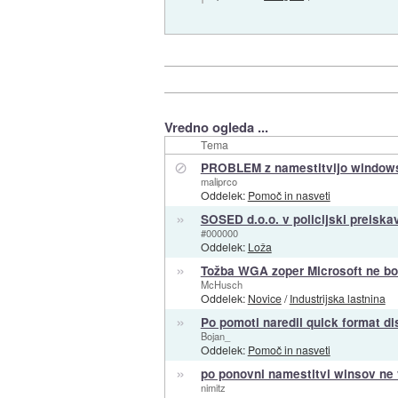
Vredno ogleda ...
Tema
⊘
PROBLEM z namestitvijo window
maliprco
Oddelek:
Pomoč in nasveti
»
SOSED d.o.o. v policijski preiskav
#000000
Oddelek:
Loža
»
Tožba WGA zoper Microsoft ne bo
McHusch
Oddelek:
Novice
/
Industrijska lastnina
»
Po pomoti naredil quick format dis
Bojan_
Oddelek:
Pomoč in nasveti
»
po ponovni namestitvi winsov ne 
nimitz