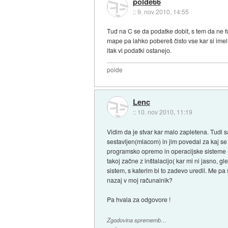
polde66
::
9. nov 2010, 14:55
Tud na C se da podatke dobit, s tem da ne fo
mape pa lahko pobereš čisto vse kar si imel 
itak vi podatki ostanejo.
polde
Lenc
::
10. nov 2010, 11:19
Vidim da je stvar kar malo zapletena. Tudi s
sestavljen(mlacom) in jim povedal za kaj s
programsko opremo in operacijske sisteme 
takoj začne z inštalacijo( kar mi ni jasno, g
sistem, s katerim bi to zadevo uredil. Me p
nazaj v moj računalnik?
Pa hvala za odgovore !
Zgodovina sprememb…