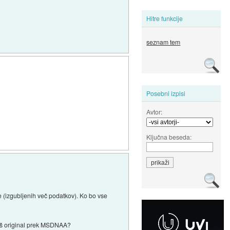
Hitre funkcije
seznam tem
Posebni izpisi
Avtor:
Ključna beseda:
de (izgubljenih več podatkov). Ko bo vse
obiš original prek MSDNAA?