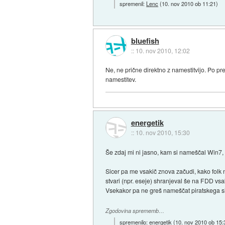
spremenil:
Lenc
(
10. nov 2010 ob 11:21
)
bluefish
::
10. nov 2010, 12:02
Ne, ne prične direktno z namestitvijo. Po pr
namestitev.
energetik
::
10. nov 2010, 15:30
Še zdaj mi ni jasno, kam si nameščal Win7, 
Sicer pa me vsakič znova začudi, kako folk 
stvari (npr. eseje) shranjeval še na FDD vsa
Vsekakor pa ne greš nameščat piratskega si
Zgodovina sprememb…
spremenilo:
energetik
(
10. nov 2010 ob 15: