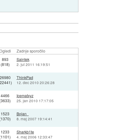
Ogledi
Zadnje sporočilo
893
Saintek
(818)
2. jul 2011 16:19:51
26980
ThinkPad
(22441)
12. dec 2010 20:26:28
4466
Icematxyz
(3633)
25. jan 2010 17:17:05
1523
Bojan_
(1370)
8. maj 2007 19:14:41
1233
Sharkb1te
(1101)
4. maj 2006 12:33:47