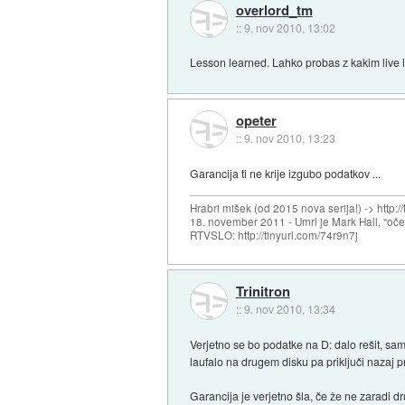
overlord_tm
::
9. nov 2010, 13:02
Lesson learned. Lahko probas z kakim live li
opeter
::
9. nov 2010, 13:23
Garancija ti ne krije izgubo podatkov ...
Hrabri mišek (od 2015 nova serija!) -> http:/
18. november 2011 - Umrl je Mark Hall, "oč
RTVSLO: http://tinyurl.com/74r9n7j
Trinitron
::
9. nov 2010, 13:34
Verjetno se bo podatke na D: dalo rešit, sam
laufalo na drugem disku pa priključi nazaj 
Garancija je verjetno šla, če že ne zaradi 