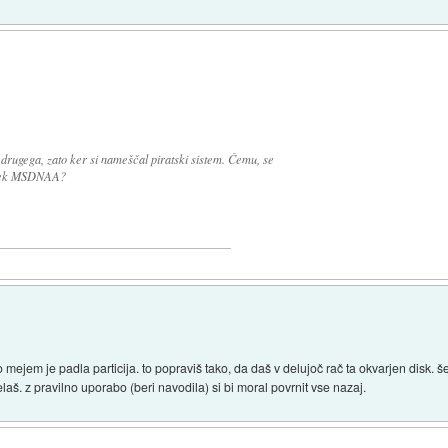
 drugega, zato ker si nameščal piratski sistem. Čemu, se
 prek MSDNAA?
 mejem je padla particija. to popraviš tako, da daš v delujoč rač ta okvarjen disk. 
elaš. z pravilno uporabo (beri navodila) si bi moral povrnit vse nazaj.