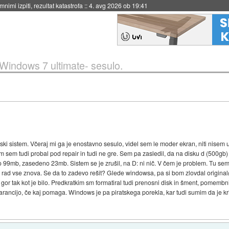
nimi izpiti, rezultat katastrofa
::
4. avg 2026 ob 19:41
Windows 7 ultimate- sesulo.
ki sistem. Včeraj mi ga je enostavno sesulo, videl sem le moder ekran, niti nisem us
 sem tudi probal pod repair in tudi ne gre. Sem pa zasledil, da na disku d (500gb) 
alo 99mb, zasedeno 23mb. Sistem se je zrušil, na D: ni nič. V čem je problem. Tu s
i rad vse znova. Se da to zadevo rešit? Glede windowsa, pa si bom zlovdal origina
 gor tak kot je bilo. Predkratkim sm formatiral tudi prenosni disk in šment, pomemb
 garancijo, če kaj pomaga. Windows je pa piratskega porekla, kar tudi sumim da je k