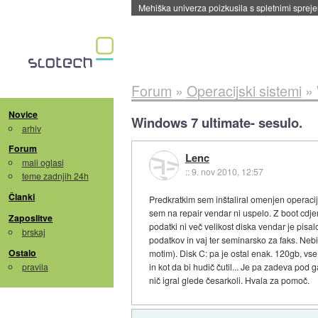
Mehiška univerza poizkusila s spletnimi sprejem
Forum
»
Operacijski sistemi
»
Novice
Windows 7 ultimate- sesulo.
arhiv
Forum
Lenc
mali oglasi
::
9. nov 2010, 12:57
teme zadnjih 24h
Članki
Predkratkim sem inštaliral omenjen operacijs
sem na repair vendar ni uspelo. Z boot cdjem
Zaposlitve
podatki ni več velikost diska vendar je pis
brskaj
podatkov in vaj ter seminarsko za faks. Neb
Ostalo
motim). Disk C: pa je ostal enak. 120gb, vse
pravila
in kot da bi hudič čutil... Je pa zadeva pod
nič igral glede česarkoli. Hvala za pomoč.