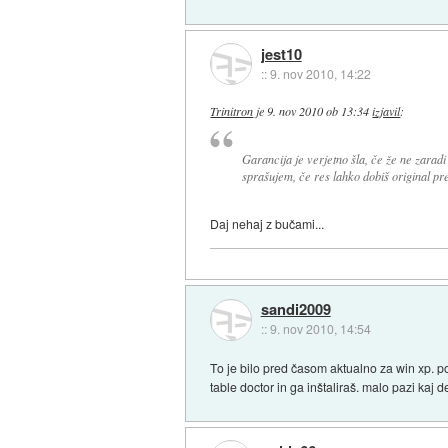
jest10
::
9. nov 2010, 14:22
Trinitron
je
9. nov 2010 ob 13:34
izjavil
:
Garancija je verjetno šla, če že ne zaradi
sprašujem, če res lahko dobiš original
Daj nehaj z bučami...
sandi2009
::
9. nov 2010, 14:54
To je bilo pred časom aktualno za win xp. po
table doctor in ga inštaliraš. malo pazi kaj d