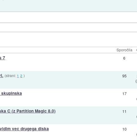
Sporočila
s 7
6
i.
(strani:
1
2
)
95
 skupinska
17
ka C (z Partition Magic 8.0)
11
vidim vec drugega diska
10