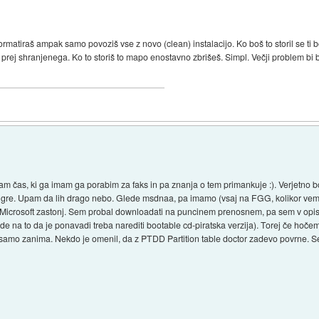
rmatiraš ampak samo povoziš vse z novo (clean) instalacijo. Ko boš to storil se ti 
prej shranjenega. Ko to storiš to mapo enostavno zbrišeš. Simpl. Večji problem bi bi
am čas, ki ga imam ga porabim za faks in pa znanja o tem primankuje :). Verjetno bo
e gre. Upam da lih drago nebo. Glede msdnaa, pa imamo (vsaj na FGG, kolikor vem b
Microsoft zastonj. Sem probal downloadati na puncinem prenosnem, pa sem v opis
lede na to da je ponavadi treba narediti bootable cd-piratska verzija). Torej če hoče
a samo zanima. Nekdo je omenil, da z PTDD Partition table doctor zadevo povrne. S