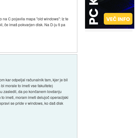
bo na C pojavila mapa "old windows": Iz te
l, če imaš pokvarjen disk. Na D-ju ti pa
m kar odpeljal računalnik tam, kjer je bil
i morale to imeti vse fakultete)
u zasledil, da po končanem lovdanju
m to imeti, moram imeti delujoč operacijski
epravi se pride v windows, ko daš disk