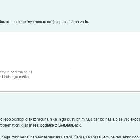
nuxom, recimo "sys rescue cd" je specializiran za to.
/tinyurl.com/na7r54l
e" Hrabrega miška
o lepo odklopi disk iz računalnika in ga pusti pri miru, sicer bo nastalo še več ško
problematični disk in reši podatke z GetDataBack.
drugega, zato ker si nameščal piratski sistem. Čemu, se sprašujem, če res lahko d